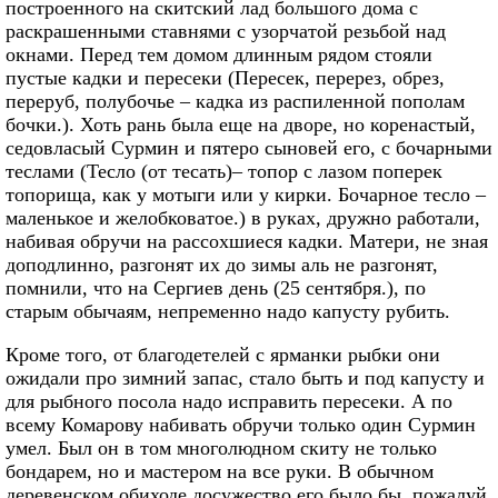
построенного на скитский лад большого дома с
раскрашенными ставнями с узорчатой резьбой над
окнами. Перед тем домом длинным рядом стояли
пустые кадки и пересеки (Пересек, перерез, обрез,
переруб, полубочье – кадка из распиленной пополам
бочки.). Хоть рань была еще на дворе, но коренастый,
седовласый Сурмин и пятеро сыновей его, с бочарными
теслами (Тесло (от тесать)– топор с лазом поперек
топорища, как у мотыги или у кирки. Бочарное тесло –
маленькое и желобковатое.) в руках, дружно работали,
набивая обручи на рассохшиеся кадки. Матери, не зная
доподлинно, разгонят их до зимы аль не разгонят,
помнили, что на Сергиев день (25 сентября.), по
старым обычаям, непременно надо капусту рубить.
Кроме того, от благодетелей с ярманки рыбки они
ожидали про зимний запас, стало быть и под капусту и
для рыбного посола надо исправить пересеки. А по
всему Комарову набивать обручи только один Сурмин
умел. Был он в том многолюдном скиту не только
бондарем, но и мастером на все руки. В обычном
деревенском обиходе досужество его было бы, пожалуй,