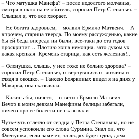
– Что матушка Манефа? – после недолгого молчанья,
смотря в окно на ее обитель, спросил Петр Степаныч. –
Слышал я, что все хворает.
– Не богата здоровьем, – молвил Ермило Матвеич. – А
впрочем, старица тверда. По моему рассужденью, какие
бы ей беды впереди ни были, все-таки до ста годов
проскрипит… Плотию хоша немощна, зато духом ух
какая крепкая! Кремень старица, как есть железная!..
– Фленушка, слышь, у нее тоже не больно здорова? –
спросил Петр Степаныч, отвернувшись от хозяина и
глядя в окошко. – Таисею Бояркиных видел я на днях у
Макарья, она сказывала.
– Кажись бы, ничего, – ответил Ермило Матвеич. –
Вечор к моим девкам Манефины белицы забегали,
ничего про ее болести не сказывали.
Чуть-чуть отлегло от сердца у Петра Степаныча, но не
совсем успокоили его слова Сурмина. Знал он, что
Фленушка, если захочет, на людях будет одна, дома