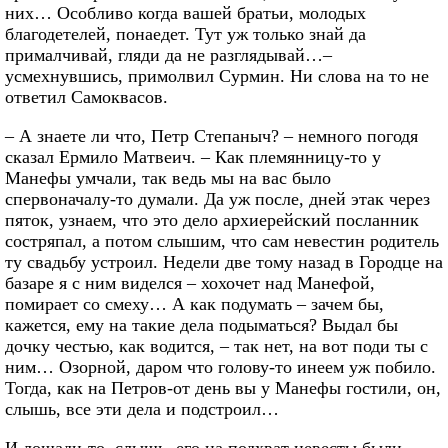
них… Особливо когда вашей братьи, молодых
благодетелей, понаедет. Тут уж только знай да
прималчивай, гляди да не разглядывай…–
усмехнувшись, примолвил Сурмин. Ни слова на то не
ответил Самоквасов.
– А знаете ли что, Петр Степаныч? – немного погодя
сказал Ермило Матвеич. – Как племянницу-то у
Манефы умчали, так ведь мы на вас было
спервоначалу-то думали. Да уж после, дней этак через
пяток, узнаем, что это дело архиерейский посланник
состряпал, а потом слышим, что сам невестин родитель
ту свадьбу устроил. Недели две тому назад в Городце на
базаре я с ним виделся – хохочет над Манефой,
помирает со смеху… А как подумать – зачем бы,
кажется, ему на такие дела подыматься? Выдал бы
дочку честью, как водится, – так нет, на вот поди ты с
ним… Озорной, даром что голову-то инеем уж побило.
Тогда, как на Петров-от день вы у Манефы гостили, он,
слышь, все эти дела и подстроил…
И лошади-то, слышь, его на подхват невесты были