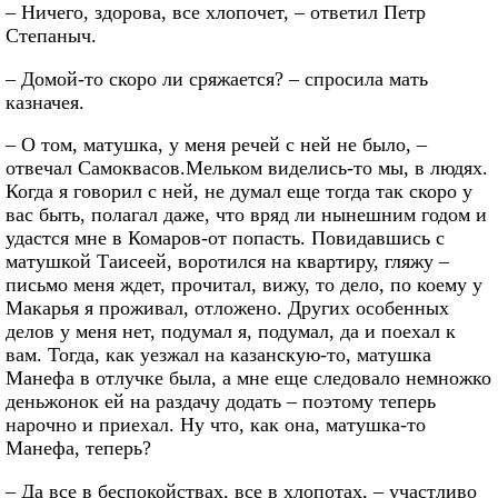
– Ничего, здорова, все хлопочет, – ответил Петр
Степаныч.
– Домой-то скоро ли сряжается? – спросила мать
казначея.
– О том, матушка, у меня речей с ней не было, –
отвечал Самоквасов.Мельком виделись-то мы, в людях.
Когда я говорил с ней, не думал еще тогда так скоро у
вас быть, полагал даже, что вряд ли нынешним годом и
удастся мне в Комаров-от попасть. Повидавшись с
матушкой Таисеей, воротился на квартиру, гляжу –
письмо меня ждет, прочитал, вижу, то дело, по коему у
Макарья я проживал, отложено. Других особенных
делов у меня нет, подумал я, подумал, да и поехал к
вам. Тогда, как уезжал на казанскую-то, матушка
Манефа в отлучке была, а мне еще следовало немножко
деньжонок ей на раздачу додать – поэтому теперь
нарочно и приехал. Ну что, как она, матушка-то
Манефа, теперь?
– Да все в беспокойствах, все в хлопотах, – участливо