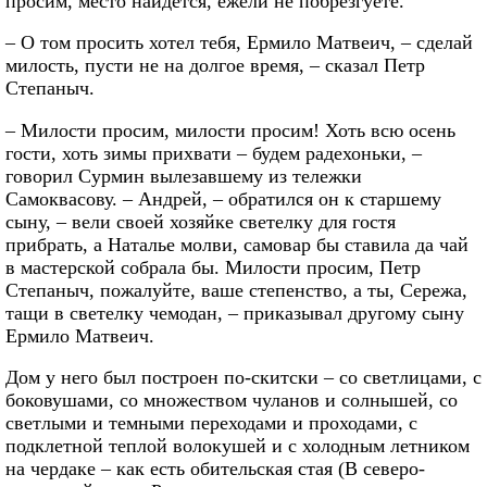
просим, место найдется, ежели не побрезгуете.
– О том просить хотел тебя, Ермило Матвеич, – сделай
милость, пусти не на долгое время, – сказал Петр
Степаныч.
– Милости просим, милости просим! Хоть всю осень
гости, хоть зимы прихвати – будем радехоньки, –
говорил Сурмин вылезавшему из тележки
Самоквасову. – Андрей, – обратился он к старшему
сыну, – вели своей хозяйке светелку для гостя
прибрать, а Наталье молви, самовар бы ставила да чай
в мастерской собрала бы. Милости просим, Петр
Степаныч, пожалуйте, ваше степенство, а ты, Сережа,
тащи в светелку чемодан, – приказывал другому сыну
Ермило Матвеич.
Дом у него был построен по-скитски – со светлицами, с
боковушами, со множеством чуланов и солнышей, со
светлыми и темными переходами и проходами, с
подклетной теплой волокушей и с холодным летником
на чердаке – как есть обительская стая (В северо-