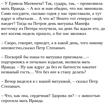
– У Ермила Матвеича? Так, сударь, так, – промолвила
мать Ираида. – А все ж нам обидно, что нас миновали.
Сами посудите, сколько годов у нас приставали, а тут
вдруг и объехали… А что ж? Нешто тот генерал скоро
наедет? Тогда на Петров день матушка Манефа
весточку из Питера получила, на днях бы ждали его, да
вот восемь недель прошло, а бог нас миловал.
– Скоро, говорят, приедет, а в какой день, того никому
неизвестно,сказал Петр Степаныч.
– Поскорей бы наша-то матушка приезжала…–
подгорюнясь и печально вздыхая, молвила мать
Ираида. – Ну как вдруг да без ее бытности накатит
незваный гость… Что без нее я стану делать?
– Вечор виделся я с вашей матушкой, – сказал Петр
Степаныч.
– Что, как она, сердечная? Здорова ли? – с живостью
спросила мать Ираида.