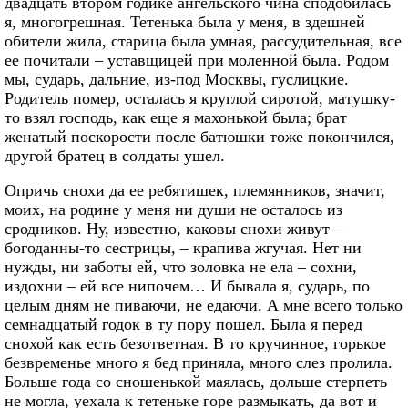
двадцать втором годике ангельского чина сподобилась
я, многогрешная. Тетенька была у меня, в здешней
обители жила, старица была умная, рассудительная, все
ее почитали – уставщицей при моленной была. Родом
мы, сударь, дальние, из-под Москвы, гуслицкие.
Родитель помер, осталась я круглой сиротой, матушку-
то взял господь, как еще я махонькой была; брат
женатый поскорости после батюшки тоже покончился,
другой братец в солдаты ушел.
Опричь снохи да ее ребятишек, племянников, значит,
моих, на родине у меня ни души не осталось из
сродников. Ну, известно, каковы снохи живут –
богоданны-то сестрицы, – крапива жгучая. Нет ни
нужды, ни заботы ей, что золовка не ела – сохни,
издохни – ей все нипочем… И бывала я, сударь, по
целым дням не пиваючи, не едаючи. А мне всего только
семнадцатый годок в ту пору пошел. Была я перед
снохой как есть безответная. В то кручинное, горькое
безвременье много я бед приняла, много слез пролила.
Больше года со сношенькой маялась, дольше стерпеть
не могла, уехала к тетеньке горе размыкать, да вот и