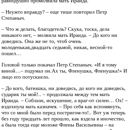
равнодушно промолвила мать Ираида.
– Неужто вправду? – еще тише повторил Петр
Степаныч.
– Что ж делать, благодетель? Скука, тоска, дела
никакого нет, – молвила мать Ираида. – До кого ни
доведись. Она же не то, чтоб очень
молоденькая,двадцать седьмой, никак, весной-то
пошел…
Головой только покачал Петр Степаныч. «И я тому
виной…– подумал он.Ах ты, Фленушка, Фленушка!» И
лицо его потускнело.
– До кого, батюшка, ни доведись, до кого ни доведись,
сударик ты мой!.. – продолжала между тем мать
Ираида. – Соблазн, искушение, а враг-от силен… Ох! –
вздохнула мать казначея. – Про себя как вспомянуть,
что со мной было перед постригом-то!.. Вот уж теперь
без году тридцать лет прошло, как вздела я иночество,
а была тогда еще моложе Флены Васильевны – на