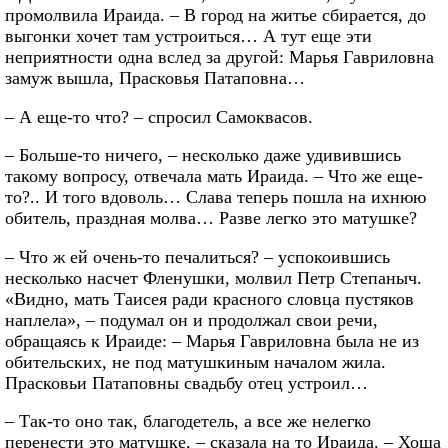
промолвила Ираида. – В город на житье сбирается, до
выгонки хочет там устроиться… А тут еще эти
неприятности одна вслед за другой: Марья Гавриловна
замуж вышла, Прасковья Патаповна…
– А еще-то что? – спросил Самоквасов.
– Больше-то ничего, – несколько даже удивившись
такому вопросу, отвечала мать Ираида. – Что же еще-
то?.. И того вдоволь… Слава теперь пошла на ихнюю
обитель, праздная молва… Разве легко это матушке?
– Что ж ей очень-то печалиться? – успокоившись
несколько насчет Фленушки, молвил Петр Степаныч.
«Видно, мать Таисея ради красного словца пустяков
наплела», – подумал он и продолжал свои речи,
обращаясь к Ираиде: – Марья Гавриловна была не из
обительских, не под матушкиным началом жила.
Прасковьи Патаповны свадьбу отец устроил…
– Так-то оно так, благодетель, а все же нелегко
перенести это матушке, – сказала на то Ираида. – Хоша