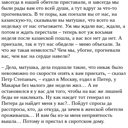
завсегда в нашей обители приставали, и завсегда мы
были рады вам ото всей души, а тут вдруг за что-то
прогневались. В те поры, как поехали вы от нас, на
казанскую-то, сказывали вы матушке, что всего на
недельку от нас отъезжаете. Уж мы ждали вас, ждали, а
потом и ждать перестали – теперь вот уж восьмая
неделя после казанской пошла, а вас все нет да нет. А
приехали, так и тут нас обидели – мимо объехали. За
что же такая немилость? Чем мы, убогие, прогневали
вас, чем вас на сердце навели?
– Дела, матушка, дела подошли такие, что никак было
невозможно по скорости опять к вам приехать, – сказал
Петр Степаныч, – ездил в Москву, ездил в Питер, у
Макарья без малого две недели жил… А не
остановился я у вас для того, чтобы на вас же лишней
беды не накликать. Ну как наедет тот генерал из
Питера да найдет меня у вас?.. Пойдут спросы да
расспросы, кто, да откуда, да зачем в женской обители
проживаешь… И вам бы из-за меня неприятность
вышла… Потому и пристал в сиротском дому.