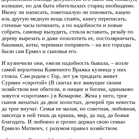
излишне, но для быта обительских стариц необходимо.
Икону ли написать, поветшалую ли поновить, кацею
иль другую медную вещь спаять, книгу переписать,
стенные часы починить, а по надобности и новые
собрать, самовар вылудить, стекла вставить, резьбу по
дереву вырезать и даже позолотить ее, постолярничать,
башмаки, коты, черевики поправить – на все горазды
были сам Ермил и сыновья его.
И кузнечили они, ежели надобность бывала, – возле
самой верхотины Каменного Вражка кузница у них
стояла. Сам родом с Гор, лет уж тридцать живет
Сурмин «сиротой» (В скитах все живущие своим
хозяйством вне обители, и нищие и богачи, одинаково
зовутся «сиротами».) в Комарове. Жена у него, трое
сынов женатых да двое холостых, дочерей три невесты
да трое внучат. Семья не малая, но советная, любовная,
завсегда в ней тишь да крышь, мир, да лад, да божья
благодать. И любовно и грозно держал свою семью
Ермило Матвеич, с разумом правил хозяйством.