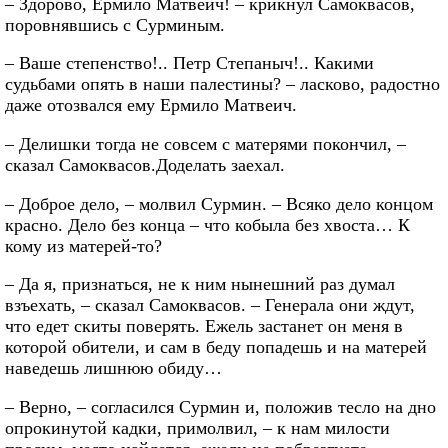
– Здорово, Ермило Матвеич! – крикнул Самоквасов,
поровнявшись с Сурминым.
– Ваше степенство!.. Петр Степаныч!.. Какими
судьбами опять в наши палестины? – ласково, радостно
даже отозвался ему Ермило Матвеич.
– Делишки тогда не совсем с матерями покончил, –
сказал Самоквасов.Доделать заехал.
– Доброе дело, – молвил Сурмин. – Всяко дело концом
красно. Дело без конца – что кобыла без хвоста… К
кому из матерей-то?
– Да я, признаться, не к ним нынешний раз думал
взъехать, – сказал Самоквасов. – Генерала они ждут,
что едет скиты поверять. Ежель застанет он меня в
которой обители, и сам в беду попадешь и на матерей
наведешь лишнюю обиду…
– Верно, – согласился Сурмин и, положив тесло на дно
опрокинутой кадки, примолвил, – к нам милости