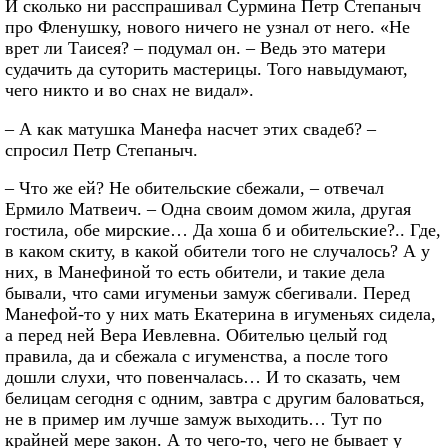
И сколько ни расспрашивал Сурмина Петр Степаныч
про Фленушку, нового ничего не узнал от него. «Не
врет ли Таисея? – подумал он. – Ведь это матери
судачить да суторить мастерицы. Того навыдумают,
чего никто и во снах не видал».
– А как матушка Манефа насчет этих свадеб? –
спросил Петр Степаныч.
– Что же ей? Не обительские сбежали, – отвечал
Ермило Матвеич. – Одна своим домом жила, другая
гостила, обе мирские… Да хоша б и обительские?.. Где,
в каком скиту, в какой обители того не случалось? А у
них, в Манефиной то есть обители, и такие дела
бывали, что сами игуменьи замуж сбегивали. Перед
Манефой-то у них мать Екатерина в игуменьях сидела,
а перед ней Вера Иевлевна. Обителью целый год
правила, да и сбежала с игуменства, а после того
дошли слухи, что повенчалась… И то сказать, чем
белицам сегодня с одним, завтра с другим баловаться,
не в пример им лучше замуж выходить… Тут по
крайней мере закон. А то чего-то, чего не бывает у