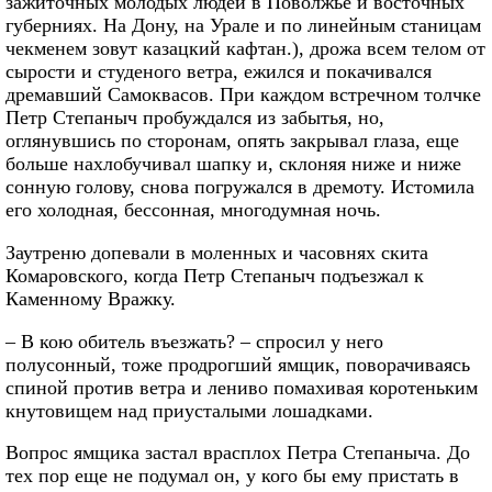
зажиточных молодых людей в Поволжье и восточных
губерниях. На Дону, на Урале и по линейным станицам
чекменем зовут казацкий кафтан.), дрожа всем телом от
сырости и студеного ветра, ежился и покачивался
дремавший Самоквасов. При каждом встречном толчке
Петр Степаныч пробуждался из забытья, но,
оглянувшись по сторонам, опять закрывал глаза, еще
больше нахлобучивал шапку и, склоняя ниже и ниже
сонную голову, снова погружался в дремоту. Истомила
его холодная, бессонная, многодумная ночь.
Заутреню допевали в моленных и часовнях скита
Комаровского, когда Петр Степаныч подъезжал к
Каменному Вражку.
– В кою обитель въезжать? – спросил у него
полусонный, тоже продрогший ямщик, поворачиваясь
спиной против ветра и лениво помахивая коротеньким
кнутовищем над приусталыми лошадками.
Вопрос ямщика застал врасплох Петра Степаныча. До
тех пор еще не подумал он, у кого бы ему пристать в