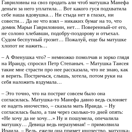
Гавриловны на своз продать али чтоб матушка Манефа
деньги за него уплатила… Вот какого гуся подхватила
себе наша вдовушка… Ни стыда нет в глазах, ни
совести… Да не что взял – никаких бумаг на то, что
домик Марьи Гавриловнин, нет… Поверенный-от его,
не солоно хлебавши, подобру-поздорову и отъехал.
Судом беспутный грозит… Пожалуй, еще бы матушке
хлопот не нажить…
– А Фленушка что? – немножко помолчав и зорко глядя
на Ираиду, спросил Петр Степаныч. – Матушка Таисея
такие мне страсти про нее рассказала, что не знаю, как
и верить. Постричься, слышь, хотела, потом руки на
себя наложить вздумала…
– Это точно, что на постриг совсем было она
согласилась. Матушка-то Манефа давно ведь склоняет
ее надеть иночество, – сказала мать Ираида. – Ну
согласилась было, а там через сколько-то дней опять:
«Не хочу да не хочу…» Ну и пошумела, опечалила
матушку… Девица ведь неразумная! – примолвила
Ираида. – Ведь, ежели она примет иночество, матушка-