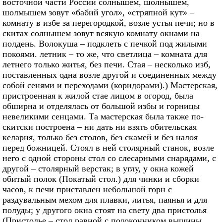
восточной части России солнышем, шолнышем,
шолмышем зовут «бабий угол», «стряпной кут» –
комнату в избе за перегородкой, возле устья печи; но в
скитах солнышем зовут всякую комнату окнами на
полдень. Волокуша – подклеть с печкой под жилыми
покоями. летник – то же, что светлица – комната для
летнего только житья, без печи. Стая – несколько изб,
поставленных одна возле другой и соединенных между
собой сенями и переходами (коридорами).) Мастерская,
пристроенная к жилой стае лицом в огород, была
обширна и отделялась от большой избы и горницы
невеликими сенцами. Та мастерская была также по-
скитски построена – ни дать ни взять обительская
келарня, только без столов, без скамей и без налоя
перед божницей. Стоял в ней столярный станок, возле
него с одной стороны стол со слесарными снарядами, с
другой – столярный верстак; в углу, у окна кожей
обитый полок (Покатый стол.) для чинки и сборки
часов, к печи приставлен небольшой горн с
раздувальным мехом для плавки, литья, паянья и для
полуды; у другого окна стоят на свету два пристолья
(Пристолье – стол равной с подоконником вышины,