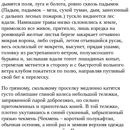
дымятся поля, луга и болота, ровно сквозь падымок
(Падым, падымок – мгла, сухой туман, дым, занесенный
с дальних лесных пожаров.) тускло виднеется лес
вдали. Намокшие травы низко склонились к земле,
примолкло все живое, притихло, лишь изредка на
роняющей желтые листья березе закаркает отчаянно
мокрая ворона, либо серый, летом отъевшийся русак,
весь осклизлый от мокрети, высунет, прядая ушами,
головку из растрепанного ветром, полузасохшего
бурьяна и, заслышав вдали топот лошадиных копыт,
стремглав метнется в сторону и с быстротой вольного
ветра клубом покатится по полю, направляя пугливый
свой бег к перелеску.
По грязному, скользкому проселку медленно катятся
густо облипшие глиной колеса небольшой тележки,
запряженной парой доброезжих, но сильно
притомленных и припотелых коней. В той тележке,
плотно укутавшись в синий суконный, забрызганный
грязью чекмень (Чекмень – короткий полукафтан,
обычная осенняя, а иной раз и зимняя верхняя одежда