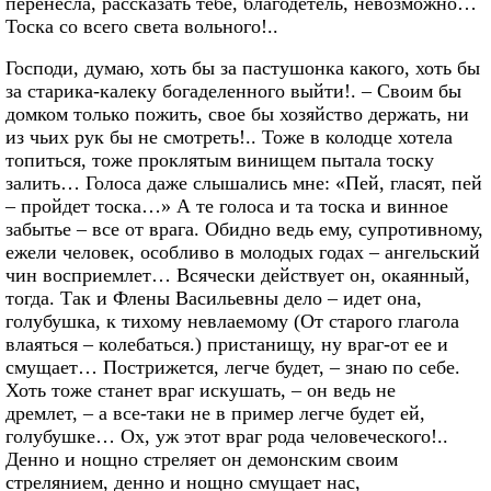
перенесла, рассказать тебе, благодетель, невозможно…
Тоска со всего света вольного!..
Господи, думаю, хоть бы за пастушонка какого, хоть бы
за старика-калеку богаделенного выйти!. – Своим бы
домком только пожить, свое бы хозяйство держать, ни
из чьих рук бы не смотреть!.. Тоже в колодце хотела
топиться, тоже проклятым винищем пытала тоску
залить… Голоса даже слышались мне: «Пей, гласят, пей
– пройдет тоска…» А те голоса и та тоска и винное
забытье – все от врага. Обидно ведь ему, супротивному,
ежели человек, особливо в молодых годах – ангельский
чин восприемлет… Всячески действует он, окаянный,
тогда. Так и Флены Васильевны дело – идет она,
голубушка, к тихому невлаемому (От старого глагола
влаяться – колебаться.) пристанищу, ну враг-от ее и
смущает… Пострижется, легче будет, – знаю по себе.
Хоть тоже станет враг искушать, – он ведь не
дремлет, – а все-таки не в пример легче будет ей,
голубушке… Ох, уж этот враг рода человеческого!..
Денно и нощно стреляет он демонским своим
стрелянием, денно и нощно смущает нас,