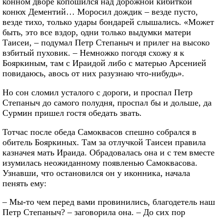
конном дворе копошился над дорожной кибиткой
конюх Дементий… Моросил дождик – везде пусто,
везде тихо, только удары бондарей слышались. «Может
быть, это все вздор, одни только выдумки матери
Таисеи, – подумал Петр Степаныч и прилег на высоко
взбитый пуховик. – Немножко погодя схожу я к
Бояркиным, там с Ираидой либо с матерью Арсенией
повидаюсь, авось от них разузнаю что-нибудь».
Но сон сломил усталого с дороги, и проспал Петр
Степаныч до самого полудня, проспал бы и дольше, да
Сурмин пришел гостя обедать звать.
Тотчас после обеда Самоквасов спешно собрался в
обитель Бояркиных. Там за отлучкой Таисеи правила
казначея мать Ираида. Обрадовалась она и с тем вместе
изумилась неожиданному появленью Самоквасова.
Узнавши, что остановился он у иконника, начала
пенять ему:
– Мы-то чем перед вами провинились, благодетель наш
Петр Степаныч? – заговорила она. – До сих пор