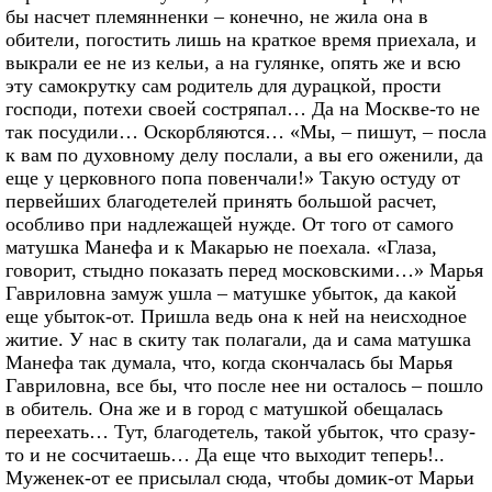
бы насчет племянненки – конечно, не жила она в
обители, погостить лишь на краткое время приехала, и
выкрали ее не из кельи, а на гулянке, опять же и всю
эту самокрутку сам родитель для дурацкой, прости
господи, потехи своей состряпал… Да на Москве-то не
так посудили… Оскорбляются… «Мы, – пишут, – посла
к вам по духовному делу послали, а вы его оженили, да
еще у церковного попа повенчали!» Такую остуду от
первейших благодетелей принять большой расчет,
особливо при надлежащей нужде. От того от самого
матушка Манефа и к Макарью не поехала. «Глаза,
говорит, стыдно показать перед московскими…» Марья
Гавриловна замуж ушла – матушке убыток, да какой
еще убыток-от. Пришла ведь она к ней на неисходное
житие. У нас в скиту так полагали, да и сама матушка
Манефа так думала, что, когда скончалась бы Марья
Гавриловна, все бы, что после нее ни осталось – пошло
в обитель. Она же и в город с матушкой обещалась
переехать… Тут, благодетель, такой убыток, что сразу-
то и не сосчитаешь… Да еще что выходит теперь!..
Муженек-от ее присылал сюда, чтобы домик-от Марьи