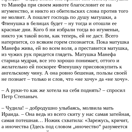
то Манефа при своем животе благословит ее на
игуменство, и никто из обительских слова против того
не молвит. А пошлет господь по душу матушки, а
Фленушка в белицах будет – ну тогда и отошли ее
красные дни. Кого б ни избрали тогда во игуменьи,
никто уж такой воли, как теперь, ей не даст. Всего
натерпится, со всяким горем спознается. Пока матушка
Манефа жива, ей во всем воля, а преставится матушка,
из чужих рук придется глядеть. Матушка Манефа
старица мудрая, все это хорошо понимает, оттого и
желательно ей поскорее Фленушку присовокупить к
ангельскому чину. А она ровно бешеная, пользы своей
не познает – только и слов, что «не хочу» да «не хочу».
– А руки-то как же хотела на себя поднять? – спросил
Петр Степаныч.
– Чудила! – добродушно улыбаясь, молвила мать
Ираида. – Она ведь из всего скиту у нас самая затейная,
самая потешная… Ножик схватила: «Зарежусь, кричит,
а иночества (Здесь под словом „иночество“ разумеется