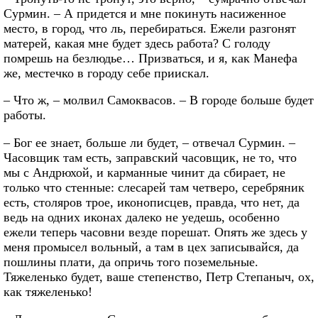
Сурмин. – А придется и мне покинуть насиженное
место, в город, что ль, перебираться. Ежели разгонят
матерей, какая мне будет здесь работа? С голоду
помрешь на безлюдье… Призваться, и я, как Манефа
же, местечко в городу себе приискал.
– Что ж, – молвил Самоквасов. – В городе больше будет
работы.
– Бог ее знает, больше ли будет, – отвечал Сурмин. –
Часовщик там есть, заправский часовщик, не то, что
мы с Андрюхой, и карманные чинит да сбирает, не
только что стенные: слесарей там четверо, серебряник
есть, столяров трое, иконописцев, правда, что нет, да
ведь на одних иконах далеко не уедешь, особенно
ежели теперь часовни везде порешат. Опять же здесь у
меня промысел вольный, а там в цех записывайся, да
пошлины плати, да опричь того поземельные.
Тяжеленько будет, ваше степенство, Петр Степаныч, ох,
как тяжеленько!