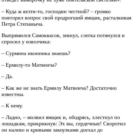
– Куда ж везти-то, господин честной? – громко
повторил вопрос свой продрогший ямщик, расталкивая
Петра Степаныча.
Выпрямился Самоквасов, зевнул, слегка потянулся и
спросил у извозчика:
– Сурмина иконника знаешь?
– Ермилу-то Матвеича?
– Да.
– Как же не знать Ермилу Матвеича? Достаточно
известны.
– К нему.
– Ладно, – молвил ямщик и, ободрясь, хлестнул по
лошадкам, прикрикнув: Эх вы, сердечные! Своротил
он налево и кривыми закоулками доехал до