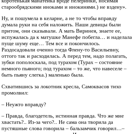
коротенькая манатейка вроде пелеринки, носимая
старообрядскими иноками и инокинями.) не вздену».
Ну, и пошумела в келарне, а не то чтобы вправду
думала руки на себя наложить. Наши девицы были
притом, они сказывали. А мать Виринея, знаете ее,
испужалась да к матушке Манефе побегла… и наделала
пуще шуму еще… Тем все и покончилось.
Раздосадовали оченно тогда Флену-то Васильевну,
оттого так и расходилась. А перед тем, надо полагать,
зубки пополоскала, под турахом (Турах – состояние
немного пьяного; под турахом – то же, что навеселе –
быть пьяну слегка.) маленько была.
Схватившись за локотник кресла, Самоквасов тихо
промолвил:
– Неужто вправду?
– Правда, благодетель, истинная правда. Что же мне
хвастать?.. Из-за чего?.. Не сама она творила да
пустяшные слова говорила – бальзамчик говорил…–