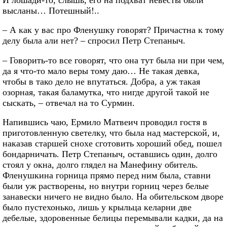
высланы… Потешный!..
– А как у вас про Фленушку говорят? Причастна к тому
делу была али нет? – спросил Петр Степаныч.
– Говорить-то все говорят, что она тут была ни при чем,
да я что-то мало веры тому даю… Не такая девка,
чтобы в тако дело не впутаться. Добра, а уж такая
озорная, такая баламутка, что нигде другой такой не
сыскать, – отвечал на то Сурмин.
Напившись чаю, Ермило Матвеич проводил гостя в
приготовленную светелку, что была над мастерской, и,
наказав старшей снохе сготовить хороший обед, пошел
бондарничать. Петр Степаныч, оставшись один, долго
стоял у окна, долго глядел на Манефину обитель.
Фленушкина горница прямо перед ним была, ставни
были уж растворены, но внутри горниц через белые
занавески ничего не видно было. На обительском дворе
было пустехонько, лишь у крыльца келарни две
дебелые, здоровенные белицы перемывали кадки, да на