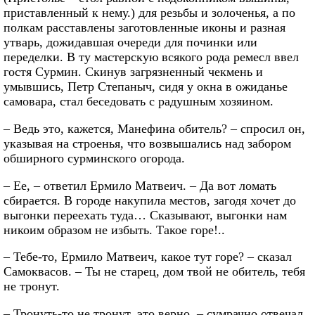
приставленный к нему.) для резьбы и золоченья, а по
полкам расставлены заготовленные иконы и разная
утварь, дожидавшая очереди для починки или
переделки. В ту мастерскую всякого рода ремесл ввел
гостя Сурмин. Скинув загрязненный чекмень и
умывшись, Петр Степаныч, сидя у окна в ожиданье
самовара, стал беседовать с радушным хозяином.
– Ведь это, кажется, Манефина обитель? – спросил он,
указывая на строенья, что возвышались над забором
обширного сурминского огорода.
– Ее, – ответил Ермило Матвеич. – Да вот ломать
сбирается. В городе накупила местов, загодя хочет до
выгонки переехать туда… Сказывают, выгонки нам
никоим образом не избыть. Такое горе!..
– Тебе-то, Ермило Матвеич, какое тут горе? – сказал
Самоквасов. – Ты не старец, дом твой не обитель, тебя
не тронут.
– Тронуть-то не тронут, это верно, – сумрачно отвечал