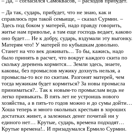
– Да, – согласился Самоквасов, – расходов прибудет.
– Да так, сударь, прибудет, что не знаю, как и
справлюсь при такой семьище, – сказал Сурмин. –
Здесь под боком у матерей, надо правду говорить,
житье нам приволье, а там еще господь ведает, каково
оно будет… Не к добру, сударь, вздумали эту выгонку.
Матерям что! У матерей по кубышкам довольно.
Станет на что век доживать… То бы, кажись, надо
было принять в расчет, что вокруг каждого скита по
скольку деревень кормится… Земли здесь, знаете,
каковы, без промыслов мужику дохнуть нельзя, а
промыслы-то все по скитам. Разгонят матерей, чем
тогда мужикам будет кормиться? За новы промысла
приниматься?.. Так к новым-то промыслам ведь не
легко привыкать. В пять лет не устроишь нового
хозяйства, а в пять-то годов можно и до сумы дойти…
Хоша теперь и много окольных крестьян в хороших
достатках живет, а залежных денег почитай ни у
единого нет… Крутые, сударь, времена подходят…
Крутые времена!.. И призадумался Ермило Сурмин.