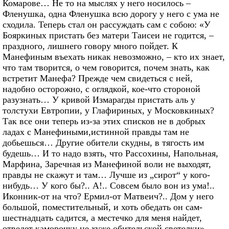
Комарове… Не то на мыслях у него носилось –
Фленушка, одна Фленушка всю дорогу у него с ума не
сходила. Теперь стал он рассуждать сам с собою: «У
Бояркиных пристать без матери Таисеи не годится, –
праздного, лишнего говору много пойдет. К
Манефиным въехать никак невозможно, – кто их знает,
что там творится, о чем говорится, почем знать, как
встретит Манефа? Прежде чем свидеться с ней,
надобно осторожно, с оглядкой, кое-что стороной
разузнать… У кривой Измарагды пристать аль у
толстухи Евтропии, у Глафириных, у Московкиных?
Так все они теперь из-за этих списков не в добрых
ладах с Манефиными,истинной правды там не
добьешься… Другие обители скудны, в тягость им
будешь… И то надо взять, что Рассохины, Напольная,
Марфина, Заречная из Манефиной воли не выходят,
правды не скажут и там… Лучше из „сирот“ у кого-
нибудь… У кого бы?.. А!.. Совсем было вон из ума!..
Иконник-от на что? Ермил-от Матвеич?.. Дом у него
большой, поместительный, и хоть обедать он сам-
шестнадцать садится, а местечко для меня найдет,
отведет каморочку не хуже обительской светелки».