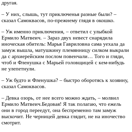
другая.
– У них, слышь, тут приключенья разные были? –
сказал Самоквасов, по-прежнему глядя в окошко.
– Уж именно приключения, – ответил с улыбкой
Ермило Матвеич. – Зараз двух невест снарядила
иноческая обитель: Марья Гавриловна сама уехала да
замуж вышла, матушкину племянницу силком выкрали
да с архиерейским послом повенчали… Того и гляди,
чтоб и Фленушка с Марьей головщицей с кем-нибудь
не улепетнули.
– Уж будто и Фленушка? – быстро оборотясь к хозяину,
сказал Самоквасов.
– Девка озорь, от нее всего можно ждать, – молвил
Ермило Матвеич.Бедовая! Я так полагаю, что ежель
они в город переедут, она беспременно там замуж
выскочит. Не черницей девка глядит, не на иночество
смотрит.