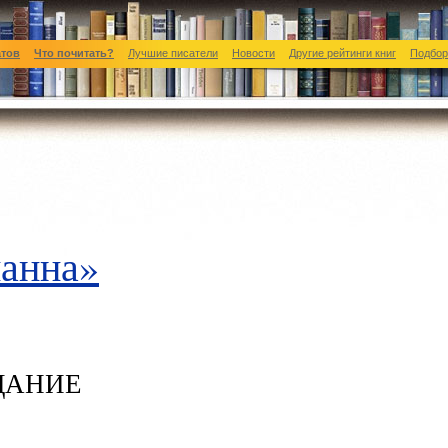
атов
Что почитать?
Лучшие писатели
Новости
Другие рейтинги книг
Подбор
анна»
ИДАНИЕ