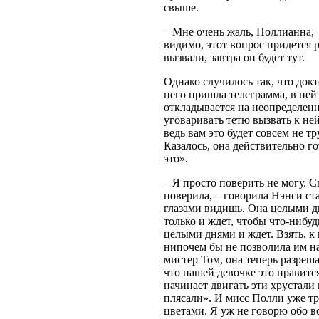
свыше.
– Мне очень жаль, Поллианна, –
видимо, этот вопрос придется 
вызвали, завтра он будет тут.
Однако случилось так, что док
него пришла телеграмма, в ней 
откладывается на неопределенн
уговаривать тетю вызвать к ней
ведь вам это будет совсем не т
Казалось, она действительно го
это».
– Я просто поверить не могу. С
поверила, – говорила Нэнси ст
глазами видишь. Она целыми д
только и ждет, чтобы что-нибудь
целыми днями и ждет. Взять, к
нипочем бы не позволила им на
мистер Том, она теперь разреш
что нашей девочке это нравитс
начинает двигать эти хрустали 
плясали». И мисс Полли уже тр
цветами. Я уж не говорю обо вс