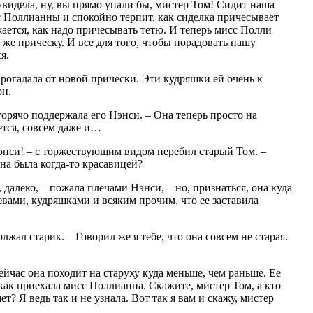
увидела, ну, вы прямо упали бы, мистер Том! Сидит наша
с Поллианны и спокойно терпит, как сиделка причесывает
ается, как надо причесывать тетю. И теперь мисс Полли
 же прическу. И все для того, чтобы порадовать нашу
я.
прогадала от новой прически. Эти кудряшки ей очень к
он.
горячо поддержала его Нэнси. – Она теперь просто на
ется, совсем даже и…
 Нэнси! – с торжествующим видом перебил старый Том. –
она была когда-то красавицей?
, далеко, – пожала плечами Нэнси, – но, признаться, она куда
вами, кудряшками и всяким прочим, что ее заставила
олжал старик. – Говорил же я тебе, что она совсем не старая.
сейчас она походит на старуху куда меньше, чем раньше. Ее
 как приехала мисс Поллианна. Скажите, мистер Том, а кто
? Я ведь так и не узнала. Вот так я вам и скажу, мистер