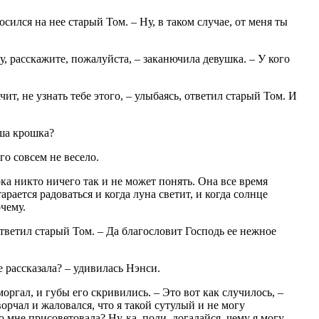
осился на нее старый Том. – Ну, в таком случае, от меня ты
у, расскажите, пожалуйста, – заканючила девушка. – У кого
ачит, не узнать тебе этого, – улыбаясь, ответил старый Том. И
аша крошка?
го совсем не весело.
ока никто ничего так и не может понять. Она все время
старается радоваться и когда луна светит, и когда солнце
чему.
– ответил старый Том. – Да благословит Господь ее нежное
е рассказала? – удивилась Нэнси.
моргал, и губы его скривились. – Это вот как случилось, –
ворчал и жаловался, что я такой сутулый и не могу
о мне присоветовала? Ну-ка, поди, догадайся, чему я могу