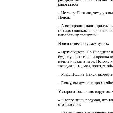
радоваться?
– Не могу. Не знаю, чему уж вы
Нэнси.
– А вот крошка наша придумала
не надо слишком сильно наклоня
наполовину согнутый.
Нэнси невесело усмехнулась:
– Прямо чудеса. Но я не удивля
будьте уверены: наша крошка вс
начала играли в игру. Потому ка
твердила, что, мол, хочет, чтоб
– Мисс Полли? Нэнси засмеяла
– Гляжу, вы думаете про хозяйк
У старого Тома лицо вдруг ока
– Я всего лишь подумал, что т
отозвался он.