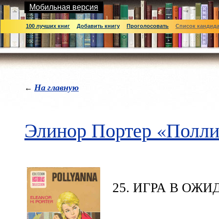
Мобильная версия
100 лучших книг
Добавить книгу
Проголосовать
Список кандид
На главную
←
Элинор Портер «Полли
25. ИГРА В ОЖ