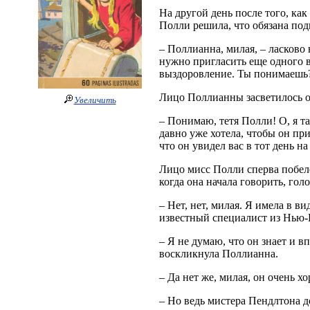
На другой день после того, ка
Полли решила, что обязана под
– Поллианна, милая, – ласково 
нужно пригласить еще одного вр
выздоровление. Ты понимаешь
Лицо Поллианны засветилось о
Увеличить
– Понимаю, тетя Полли! О, я та
давно уже хотела, чтобы он при
что он увидел вас в тот день на
Лицо мисс Полли сперва побеле
когда она начала говорить, гол
– Нет, нет, милая. Я имела в в
известный специалист из Нью-Й
– Я не думаю, что он знает и в
воскликнула Поллианна.
– Да нет же, милая, он очень х
– Но ведь мистера Пендлтона д