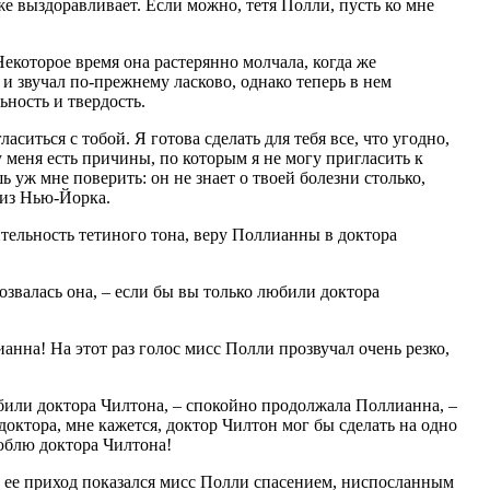
же выздоравливает. Если можно, тетя Полли, пусть ко мне
Некоторое время она растерянно молчала, когда же
ь и звучал по-прежнему ласково, однако теперь в нем
ность и твердость.
ласиться с тобой. Я готова сделать для тебя все, что угодно,
 у меня есть причины, по которым я не могу пригласить к
 уж мне поверить: он не знает о твоей болезни столько,
 из Нью-Йорка.
тельность тетиного тона, веру Поллианны в доктора
тозвалась она, – если бы вы только любили доктора
анна! На этот раз голос мисс Полли прозвучал очень резко,
били доктора Чилтона, – спокойно продолжала Поллианна, –
доктора, мне кажется, доктор Чилтон мог бы сделать на одно
юблю доктора Чилтона!
и ее приход показался мисс Полли спасением, ниспосланным