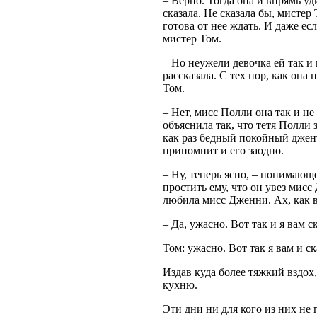
– Верно. Тогда она и впрямь уд
сказала. Не сказала бы, мистер
готова от нее ждать. И даже есл
мистер Том.
– Но неужели девочка ей так и 
рассказала. С тех пор, как она 
Том.
– Нет, мисс Полли она так и н
объяснила так, что тетя Полли 
как раз бедный покойный джентл
припомнит и его заодно.
– Ну, теперь ясно, – понимающе
простить ему, что он увез мис
любила мисс Дженни. Ах, как в
– Да, ужасно. Вот так и я вам с
Том: ужасно. Вот так я вам и ск
Издав куда более тяжкий вздох,
кухню.
Эти дни ни для кого из них не