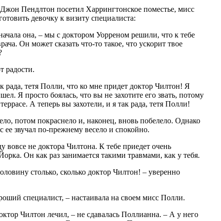
к Джон Пендлтон посетил Харрингтонское поместье, мисс
готовить девочку к визиту специалиста:
начала она, – мы с доктором Уорреном решили, что к тебе
ача. Он может сказать что-то такое, что ускорит твое
?
т радости.
к рада, тетя Полли, что ко мне придет доктор Чилтон! Я
шел. Я просто боялась, что вы не захотите его звать, потому
 террасе. А теперь вы захотели, и я так рада, тетя Полли!
ло, потом покраснело и, наконец, вновь побелело. Однако
ос ее звучал по-прежнему весело и спокойно.
иду вовсе не доктора Чилтона. К тебе приедет очень
орка. Он как раз занимается такими травмами, как у тебя.
половину столько, сколько доктор Чилтон! – уверенно
ороший специалист, – настаивала на своем мисс Полли.
октор Чилтон лечил, – не сдавалась Поллианна. – А у него