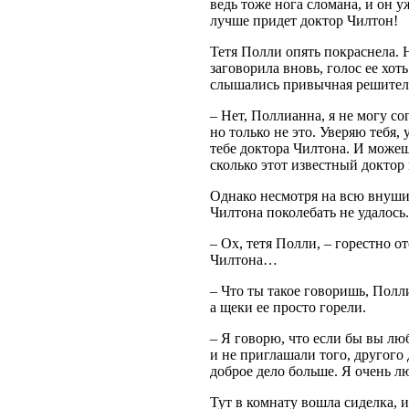
ведь тоже нога сломана, и он у
лучше придет доктор Чилтон!
Тетя Полли опять покраснела. 
заговорила вновь, голос ее хот
слышались привычная решитель
– Нет, Поллианна, я не могу сог
но только не это. Уверяю тебя,
тебе доктора Чилтона. И можешь
сколько этот известный доктор
Однако несмотря на всю внуши
Чилтона поколебать не удалось.
– Ох, тетя Полли, – горестно о
Чилтона…
– Что ты такое говоришь, Полли
а щеки ее просто горели.
– Я говорю, что если бы вы лю
и не приглашали того, другого 
доброе дело больше. Я очень л
Тут в комнату вошла сиделка, 