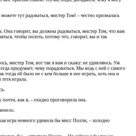
 можете тут радоваться, мистер Том! – честно призналась
. Она говорит, вы должны радоваться, мистер Том, что вам
ться, чтобы полоть, потому что, говорит, вы и так
юсь, мистер Том, вот так я вам и скажу: не удивляюсь. Уж
егда придумает, чему порадоваться. Мы ведь с ней с самого
к тогда ей было не с кем больше в нее играть, хоть она и
ы тетя играла.
сь.
у почти, как я, – ехидно проговорила она.
менело.
акая игра немного удивила бы мисс Полли, – холодно