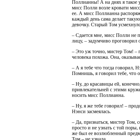
Поллианны! А на днях я такое 
мисс Полли возле кровати мис
ее. А мисс Поллианна распоряж
каждый день сама делает такую
девочку. Старый Том усмехнулс
– Сдается мне, мисс Полли не 
лицу, – задумчиво проговорил 
– Это уж точно, мистер Том! – 
человека похожа. Она, оказыва
– А я тебе что тогда говорил,
Помнишь, я говорил тебе, что 
– Ну, до красавицы ей, конечно
привлекательней с этими круже
носить мисс Поллианна.
– Ну, я же тебе говорил! – прод
Нэнси засмеялась.
– Да, признаться, мистер Том, 
просто и не узнать с той поры,
же был ее возлюбленный предмет
Том
–
не узнала.