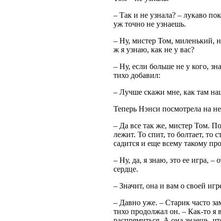
– Так и не узнала? – лукаво пок
уж точно не узнаешь.
– Ну, мистер Том, миленький, н
ж я узнаю, как не у вас?
– Ну, если больше не у кого, зн
тихо добавил:
– Лучше скажи мне, как там н
Теперь Нэнси посмотрела на не
– Да все так же, мистер Том. П
лежит. То спит, то болтает, то 
садится и еще всему такому про
– Ну, да, я знаю, это ее игра, 
сердце.
– Значит, она и вам о своей игр
– Давно уже. – Старик часто за
тихо продолжал он. – Как-то я 
распрямиться. А она знаешь, чт