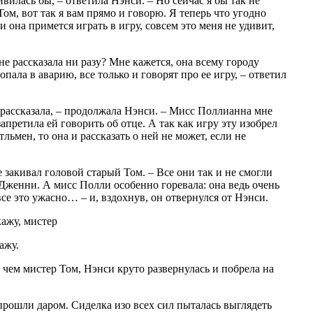
ивилась бы, – ответила Нэнси. – Но сейчас я бы так не
 Том, вот так я вам прямо и говорю. Я теперь что угодно
и она примется играть в игру, совсем это меня не удивит,
не рассказала ни разу? Мне кажется, она всему городу
попала в аварию, все только и говорят про ее игру, – ответил
е рассказала, – продолжала Нэнси. – Мисс Поллианна мне
запретила ей говорить об отце. А так как игру эту изобрел
ьмен, то она и рассказать о ней не может, если не
 закивал головой старый Том. – Все они так и не смогли
с Дженни. А мисс Полли особенно горевала: она ведь очень
се это ужасно… – и, вздохнув, он отвернулся от Нэнси.
кажу, мистер
ажу.
 чем мистер Том, Нэнси круто развернулась и побрела на
 прошли даром. Сиделка изо всех сил пыталась выглядеть