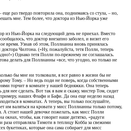
 еще раз твердо повторила она, поднимаясь со стула, – но,
решать мне. Тем более, что доктора из Нью-Йорка уже
тор из Нью-Йорка на следующий день не приехал. Вместо
сообщалось, что доктор внезапно заболел, и визит его
ое время. Узнав об этом, Поллианна вновь принялась
 доктора Чилтона. («Ну, пожалуйста, тетя Полли, теперь
рудно!») Однако тетя Полли по-прежнему не соглашалась.
това делать для Поллианны «все, что угодно, но только не
колько бы мне ни толковали, я все равно в жизни бы не
арому Тому. – Но ведь поди не поверь, когда собственными
нями торчит в комнате у нашей бедняжки. Она теперь
 для нее сделать. Вот так я вам и скажу, мистер Том, сидит
 примеру, наших Флафи и Бафи. Да она еще неделю назад
ходиться в комнатах. А теперь, вы только послушайте,
ает им валяться на кровати у мисс Поллианны только потому,
я. А стоит нашей девочке пожелать, как мисс Полли
на окнах, чтобы, как говорит наше дитятко, «радуги
и раза отправляла Тимоти в теплицу Кобба за свежими
ех букетиках, которые она сама собирает для мисс