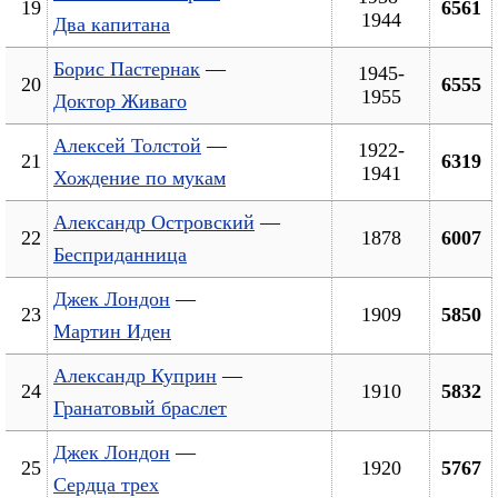
19
6561
1944
Два капитана
Борис Пастернак
—
1945-
20
6555
1955
Доктор Живаго
Алексей Толстой
—
1922-
21
6319
1941
Хождение по мукам
Александр Островский
—
22
1878
6007
Бесприданница
Джек Лондон
—
23
1909
5850
Мартин Иден
Александр Куприн
—
24
1910
5832
Гранатовый браслет
Джек Лондон
—
25
1920
5767
Сердца трех