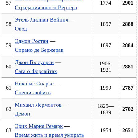
57
1774
2901
Страдания юного Вертера
Этель Лилиан Войнич
—
58
1897
2888
Овод
Эдмон Ростан
—
59
1897
2884
Сирано де Бержерак
Джон Голсуорси
—
1906-
60
2881
1921
Сага о Форсайтах
Николас Спаркс
—
61
1999
2787
Спеши любить
Михаил Лермонтов
—
1829—
62
2702
1839
Демон
Эрих Мария Ремарк
—
63
1954
2651
Время жить и время умирать