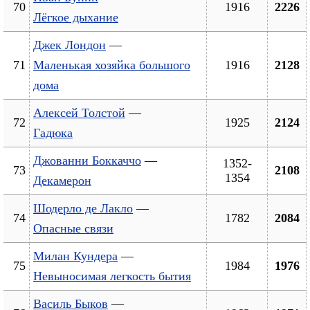
70
1916
2226
Лёгкое дыхание
Джек Лондон
—
71
Маленькая хозяйка большого
1916
2128
дома
Алексей Толстой
—
72
1925
2124
Гадюка
Джованни Боккаччо
—
1352-
73
2108
1354
Декамерон
Шодерло де Лакло
—
74
1782
2084
Опасные связи
Милан Кундера
—
75
1984
1976
Невыносимая легкость бытия
Василь Быков
—