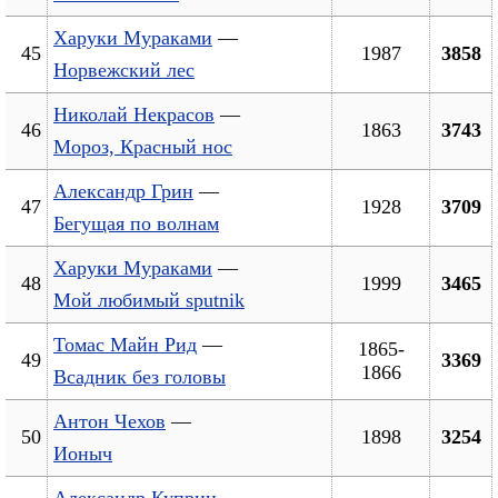
Харуки Мураками
—
45
1987
3858
Норвежский лес
Николай Некрасов
—
46
1863
3743
Мороз, Красный нос
Александр Грин
—
47
1928
3709
Бегущая по волнам
Харуки Мураками
—
48
1999
3465
Мой любимый sputnik
Томас Майн Рид
—
1865-
49
3369
1866
Всадник без головы
Антон Чехов
—
50
1898
3254
Ионыч
Александр Куприн
—