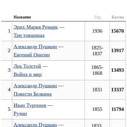
Название
Год
Баллы
Эрих Мария Ремарк
—
1
1936
15670
Три товарища
Александр Пушкин
—
1825-
2
13917
1837
Евгений Онегин
Лев Толстой
—
1865-
3
13493
1868
Война и мир
Александр Пушкин
—
4
1831
13337
Повести Белкина
Иван Тургенев
—
5
1855
11794
Рудин
Александр Пушкин
—
1833,