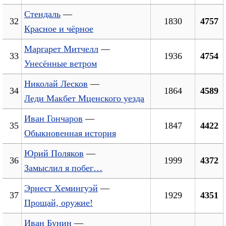
Стендаль
—
32
1830
4757
Красное и чёрное
Маргарет Митчелл
—
33
1936
4754
Унесённые ветром
Николай Лесков
—
34
1864
4589
Леди Макбет Мценского уезда
Иван Гончаров
—
35
1847
4422
Обыкновенная история
Юрий Поляков
—
36
1999
4372
Замыслил я побег…
Эрнест Хемингуэй
—
37
1929
4351
Прощай, оружие!
Иван Бунин
—