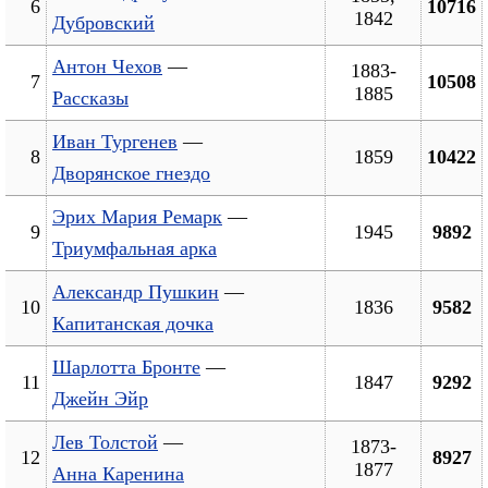
6
10716
1842
Дубровский
Антон Чехов
—
1883-
7
10508
1885
Рассказы
Иван Тургенев
—
8
1859
10422
Дворянское гнездо
Эрих Мария Ремарк
—
9
1945
9892
Триумфальная арка
Александр Пушкин
—
10
1836
9582
Капитанская дочка
Шарлотта Бронте
—
11
1847
9292
Джейн Эйр
Лев Толстой
—
1873-
12
8927
1877
Анна Каренина