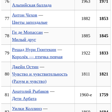
76
1963
1971
Альпийская баллада
Антон Чехов
—
77
1882
1853
Цветы запоздалые
Ги де Мопассан
—
78
1885
1845
Милый друг
Решад Нури Гюнтекин
—
79
1922
1833
Королёк — птичка певчая
Джейн Остин
—
80
Чувство и чувствительность
1811
1821
(Разум и чувство)
Анатолий Рыбаков
—
81
1960-е
1759
Дети Арбата
Уилки Коллинз
—
82
1860
1694