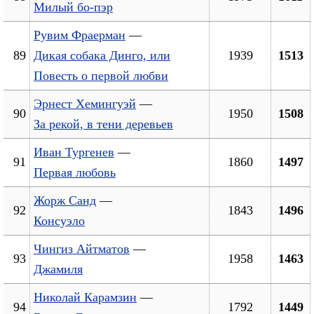
Милый бо-пэр
Рувим Фраерман
—
89
Дикая собака Динго, или
1939
1513
Повесть о первой любви
Эрнест Хемингуэй
—
90
1950
1508
За рекой, в тени деревьев
Иван Тургенев
—
91
1860
1497
Первая любовь
Жорж Санд
—
92
1843
1496
Консуэло
Чингиз Айтматов
—
93
1958
1463
Джамиля
Николай Карамзин
—
94
1792
1449