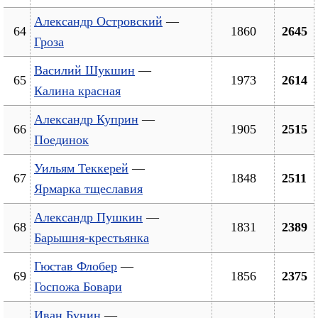
Александр Островский
—
64
1860
2645
Гроза
Василий Шукшин
—
65
1973
2614
Калина красная
Александр Куприн
—
66
1905
2515
Поединок
Уильям Теккерей
—
67
1848
2511
Ярмарка тщеславия
Александр Пушкин
—
68
1831
2389
Барышня-крестьянка
Гюстав Флобер
—
69
1856
2375
Госпожа Бовари
Иван Бунин
—