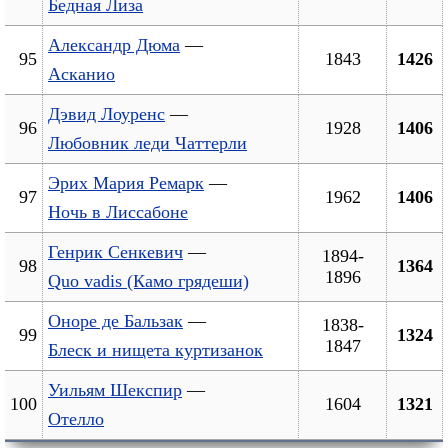
Бедная Лиза
Александр Дюма
—
95
1843
1426
Асканио
Дэвид Лоуренс
—
96
1928
1406
Любовник леди Чаттерли
Эрих Мария Ремарк
—
97
1962
1406
Ночь в Лиссабоне
Генрик Сенкевич
—
1894-
98
1364
1896
Quo vadis (Камо грядеши)
Оноре де Бальзак
—
1838-
99
1324
1847
Блеск и нищета куртизанок
Уильям Шекспир
—
100
1604
1321
Отелло