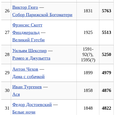
Виктор Гюго
—
26
1831
5763
Собор Парижской Богоматери
Фрэнсис Скотт
27
Фицджеральд
—
1925
5513
Великий Гэтсби
1591-
Уильям Шекспир
—
28
92(?),
5250
Ромео и Джульетта
1595(?)
Антон Чехов
—
29
1899
4979
Дама с собачкой
Иван Тургенев
—
30
1858
4876
Ася
Федор Достоевский
—
31
1848
4822
Белые ночи