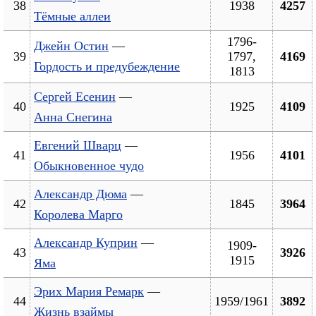
38
1938
4257
Тёмные аллеи
1796-
Джейн Остин
—
39
1797,
4169
Гордость и предубеждение
1813
Сергей Есенин
—
40
1925
4109
Анна Снегина
Евгений Шварц
—
41
1956
4101
Обыкновенное чудо
Александр Дюма
—
42
1845
3964
Королева Марго
Александр Куприн
—
1909-
43
3926
1915
Яма
Эрих Мария Ремарк
—
44
1959/1961
3892
Жизнь взаймы