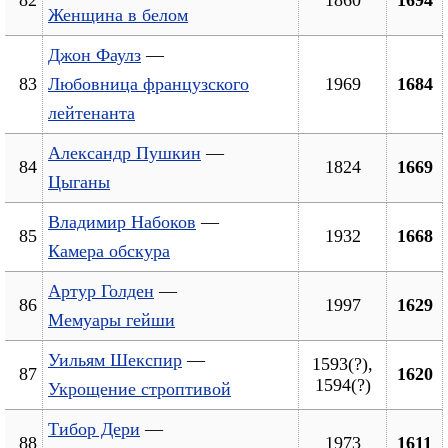
Женщина в белом
Джон Фаулз
—
83
Любовница французского
1969
1684
лейтенанта
Александр Пушкин
—
84
1824
1669
Цыганы
Владимир Набоков
—
85
1932
1668
Камера обскура
Артур Голден
—
86
1997
1629
Мемуары гейши
Уильям Шекспир
—
1593(?),
87
1620
1594(?)
Укрощение строптивой
Тибор Дери
—
88
1973
1611