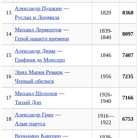
Александр Пушкин
—
13
1820
8368
Руслан и Людмила
Михаил Лермонтов
—
1839-
14
8097
1840
Герой нашего времени
Александр Дюма
—
15
1846
7407
Графиня де Монсоро
Эрих Мария Ремарк
—
16
1956
7235
Черный обелиск
Михаил Шолохов
—
1926-
17
7166
1940
Тихий Дон
Александр Грин
—
1916—
18
6753
1922
Алые паруса
Вениамин Каверин
—
1938-