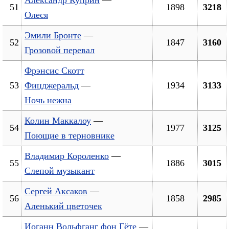
51
1898
3218
Олеся
Эмили Бронте
—
52
1847
3160
Грозовой перевал
Фрэнсис Скотт
53
Фицджеральд
—
1934
3133
Ночь нежна
Колин Маккалоу
—
54
1977
3125
Поющие в терновнике
Владимир Короленко
—
55
1886
3015
Слепой музыкант
Сергей Аксаков
—
56
1858
2985
Аленький цветочек
Иоганн Вольфганг фон Гёте
—