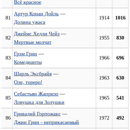
Всё красное
Артур Конан Дойль
—
81
1914
1016
Долина ужаса
Джеймс Хедли Чейз
—
82
1955
830
Мертвые молчат
Грэм Грин
—
83
1966
696
Комедианты
Шарль Эксбрайя
—
84
1963
630
Оле, тореро!
Себастьян Жапризо
—
85
1965
541
Ловушка для Золушки
Гривадий Горпожакс
—
86
1972
492
Джин Грин - неприкасаемый