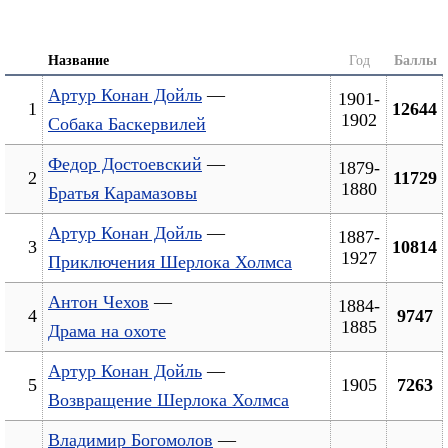
Название
Год
Баллы
Артур Конан Дойль
—
1901-
1
12644
1902
Собака Баскервилей
Федор Достоевский
—
1879-
2
11729
1880
Братья Карамазовы
Артур Конан Дойль
—
1887-
3
10814
1927
Приключения Шерлока Холмса
Антон Чехов
—
1884-
4
9747
1885
Драма на охоте
Артур Конан Дойль
—
5
1905
7263
Возвращение Шерлока Холмса
Владимир Богомолов
—