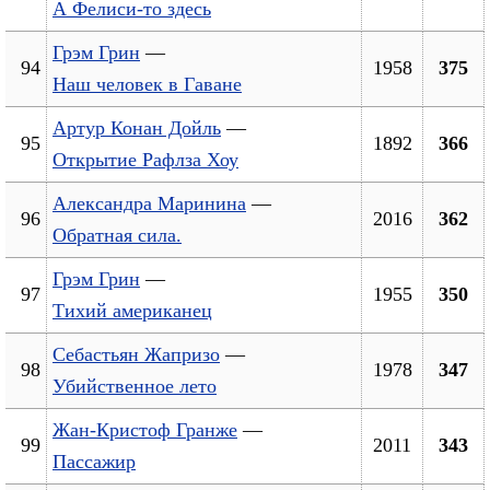
А Фелиси-то здесь
Грэм Грин
—
94
1958
375
Наш человек в Гаване
Артур Конан Дойль
—
95
1892
366
Открытие Рафлза Хоу
Александра Маринина
—
96
2016
362
Обратная сила.
Грэм Грин
—
97
1955
350
Тихий американец
Себастьян Жапризо
—
98
1978
347
Убийственное лето
Жан-Кристоф Гранже
—
99
2011
343
Пассажир