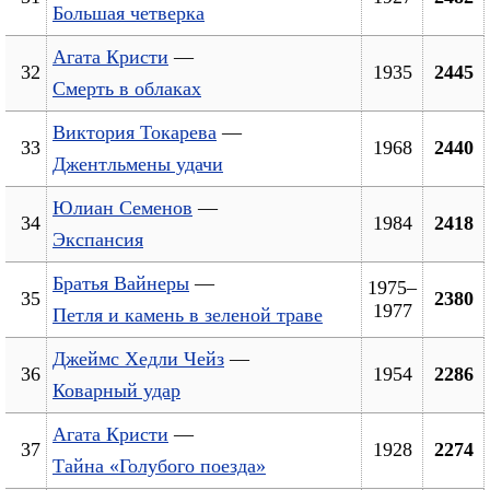
Большая четверка
Агата Кристи
—
32
1935
2445
Смерть в облаках
Виктория Токарева
—
33
1968
2440
Джентльмены удачи
Юлиан Семенов
—
34
1984
2418
Экспансия
Братья Вайнеры
—
1975–
35
2380
1977
Петля и камень в зеленой траве
Джеймс Хедли Чейз
—
36
1954
2286
Коварный удар
Агата Кристи
—
37
1928
2274
Тайна «Голубого поезда»