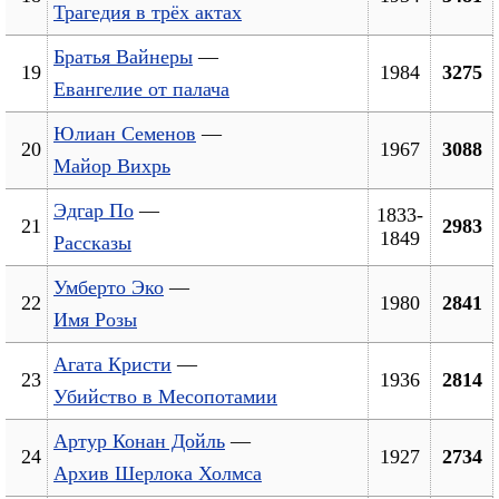
Трагедия в трёх актах
Братья Вайнеры
—
19
1984
3275
Евангелие от палача
Юлиан Семенов
—
20
1967
3088
Майор Вихрь
Эдгар По
—
1833-
21
2983
1849
Рассказы
Умберто Эко
—
22
1980
2841
Имя Розы
Агата Кристи
—
23
1936
2814
Убийство в Месопотамии
Артур Конан Дойль
—
24
1927
2734
Архив Шерлока Холмса