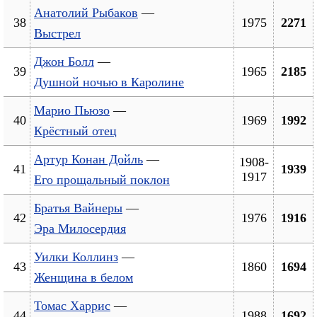
Анатолий Рыбаков
—
38
1975
2271
Выстрел
Джон Болл
—
39
1965
2185
Душной ночью в Каролине
Марио Пьюзо
—
40
1969
1992
Крёстный отец
Артур Конан Дойль
—
1908-
41
1939
1917
Его прощальный поклон
Братья Вайнеры
—
42
1976
1916
Эра Милосердия
Уилки Коллинз
—
43
1860
1694
Женщина в белом
Томас Харрис
—
44
1988
1692