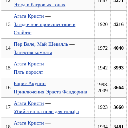
12
1887
4271
Этюд в багровых тонах
Агата Кристи
—
13
Загадочное происшествие в
1920
4216
Стайлзе
Пер Вале, Май Шевалль
—
14
1972
4040
Запертая комната
Агата Кристи
—
15
1942
3993
Пять поросят
Борис Акунин
—
1998-
16
3664
2009
Приключения Эраста Фандорина
Агата Кристи
—
17
1923
3660
Убийство на поле для гольфа
Агата Кристи
—
18
1934
3481