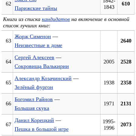
1842-
62
610
1843
Парижские тайны
Книги из списка
кандидатов
на включение в основной
список лучших книг:
Жорж Сименон
—
63
2640
Неизвестные в доме
Сергей Алексеев
—
64
2005
2528
Сокровища Валькирии
Александр Козачинский
—
65
1938
2358
Зелёный фургон
Богомил Райнов
—
66
1971
2131
Большая скука
Данил Корецкий
—
1995-
67
2073
1996
Пешка в большой игре