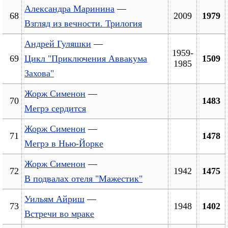
Александра Маринина
—
68
2009
1979
Взгляд из вечности. Трилогия
Андрей Гуляшки
—
1959-
69
Цикл "Приключения Аввакума
1509
1985
Захова"
Жорж Сименон
—
70
1483
Мегрэ сердится
Жорж Сименон
—
71
1478
Мегрэ в Нью-Йорке
Жорж Сименон
—
72
1942
1475
В подвалах отеля "Мажестик"
Уильям Айриш
—
73
1948
1402
Встречи во мраке