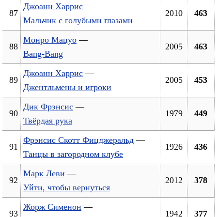
Джоанн Харрис
—
87
2010
463
Мальчик с голубыми глазами
Монро Мацуо
—
88
2005
463
Bang-Bang
Джоанн Харрис
—
89
2005
453
Джентльмены и игроки
Дик Фрэнсис
—
90
1979
449
Твёрдая рука
Фрэнсис Скотт Фицджеральд
—
91
1926
436
Танцы в загородном клубе
Марк Леви
—
92
2012
378
Уйти, чтобы вернуться
Жорж Сименон
—
93
1942
377