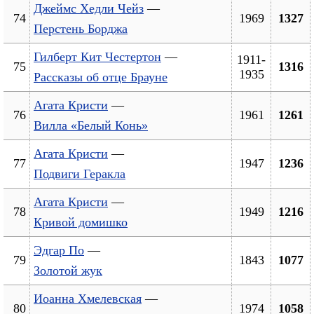
Джеймс Хедли Чейз
—
74
1969
1327
Перстень Борджа
Гилберт Кит Честертон
—
1911-
75
1316
1935
Рассказы об отце Брауне
Агата Кристи
—
76
1961
1261
Вилла «Белый Конь»
Агата Кристи
—
77
1947
1236
Подвиги Геракла
Агата Кристи
—
78
1949
1216
Кривой домишко
Эдгар По
—
79
1843
1077
Золотой жук
Иоанна Хмелевская
—
80
1974
1058