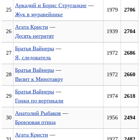
Аркадий и Борис Стругацкие
—
25
1979
2706
Жук в муравейнике
Агата Кристи
—
26
1939
2704
Десять негритят
Братья Вайнеры
—
27
1972
2686
Я, следователь
Братья Вайнеры
—
28
1972
2660
Визит к Минотавру
Братья Вайнеры
—
29
1974
2618
Гонки по вертикали
Анатолий Рыбаков
—
30
1956
2494
Бронзовая птица
Агата Кристи
—
31
1927
2482