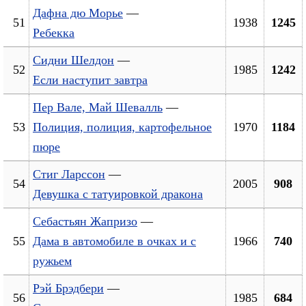
Дафна дю Морье
—
51
1938
1245
Ребекка
Сидни Шелдон
—
52
1985
1242
Если наступит завтра
Пер Вале, Май Шевалль
—
53
Полиция, полиция, картофельное
1970
1184
пюре
Стиг Ларссон
—
54
2005
908
Девушка с татуировкой дракона
Себастьян Жапризо
—
55
Дама в автомобиле в очках и с
1966
740
ружьем
Рэй Брэдбери
—
56
1985
684