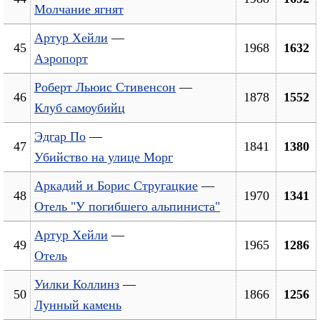
Молчание ягнят
Артур Хейли
—
45
1968
1632
Аэропорт
Роберт Льюис Стивенсон
—
46
1878
1552
Клуб самоубийц
Эдгар По
—
47
1841
1380
Убийство на улице Морг
Аркадий и Борис Стругацкие
—
48
1970
1341
Отель "У погибшего альпиниста"
Артур Хейли
—
49
1965
1286
Отель
Уилки Коллинз
—
50
1866
1256
Лунный камень