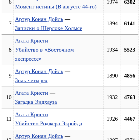
6
1974
6302
Момент истины (В августе 44-го)
Артур Конан Дойль
—
7
1894
6141
Записки о Шерлоке Холмсе
Агата Кристи
—
8
Убийство в «Восточном
1934
5523
экспрессе»
Артур Конан Дойль
—
9
1890
4856
Знак четырех
Агата Кристи
—
10
1932
4763
Загадка Эндхауза
Агата Кристи
—
11
1926
4467
Убийство Роджера Экройда
Артур Конан Дойль
—