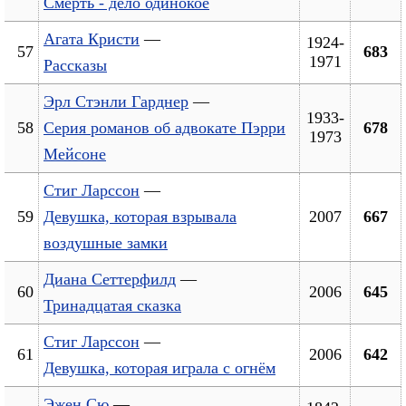
Смерть - дело одинокое
Агата Кристи
—
1924-
57
683
1971
Рассказы
Эрл Стэнли Гарднер
—
1933-
58
Серия романов об адвокате Пэрри
678
1973
Мейсоне
Стиг Ларссон
—
59
Девушка, которая взрывала
2007
667
воздушные замки
Диана Сеттерфилд
—
60
2006
645
Тринадцатая сказка
Стиг Ларссон
—
61
2006
642
Девушка, которая играла с огнём
Эжен Сю
—