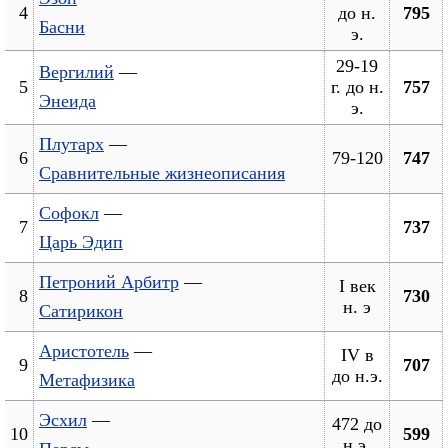
4
до н.
795
Басни
э.
29-19
Вергилий
—
5
г. до н.
757
Энеида
э.
Плутарх
—
6
79-120
747
Сравнительные жизнеописания
Софокл
—
7
737
Царь Эдип
Петроний Арбитр
—
I век
8
730
н. э
Сатирикон
Аристотель
—
IV в
9
707
до н.э.
Метафизика
Эсхил
—
472 до
10
599
н.э.