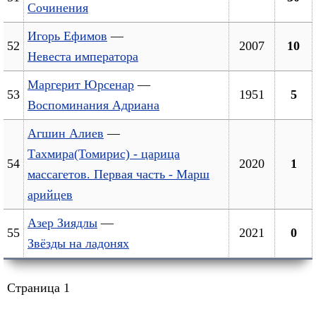
Сочинения
Игорь Ефимов
—
52
2007
10
Невеста императора
Маргерит Юрсенар
—
53
1951
5
Воспоминания Адриана
Агшин Алиев
—
Тахмира(Томирис) - царица
54
2020
1
массагетов. Первая часть - Марш
арийцев
Азер Зиядлы
—
55
2021
0
Звёзды на ладонях
Страница 1