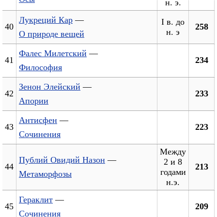
н. э.
Лукреций Кар
—
I в. до
40
258
н. э
О природе вещей
Фалес Милетский
—
41
234
Философия
Зенон Элейский
—
42
233
Апории
Антисфен
—
43
223
Сочинения
Между
Публий Овидий Назон
—
2 и 8
44
213
годами
Метаморфозы
н.э.
Гераклит
—
45
209
Сочинения