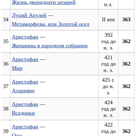
Жизнь двенадцати цезарей
н.э.
Луций Апулей
—
34
II век
363
Метаморфозы, или Золотой осел
392
Аристофан
—
35
год до
362
Женщины в народном собрании
н. э.
421
Аристофан
—
36
год до
362
Мир
н. э.
425 г.
Аристофан
—
37
до н.
362
Ахарняне
э.
424
Аристофан
—
38
год до
362
Всадники
н. э.
422
Аристофан
—
39
год до
362
Осы