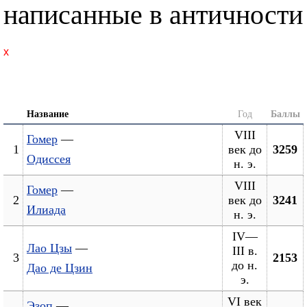
написанные в античности
x
Название
Год
Баллы
VIII
Гомер
—
1
век до
3259
Одиссея
н. э.
VIII
Гомер
—
2
век до
3241
Илиада
н. э.
IV—
Лао Цзы
—
III в.
3
2153
до н.
Дао де Цзин
э.
VI век
Эзоп
—