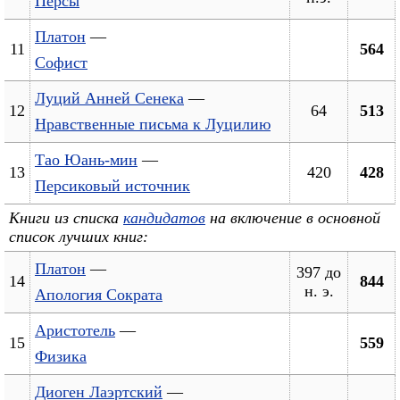
Персы
Платон
—
11
564
Софист
Луций Анней Сенека
—
12
64
513
Нравственные письма к Луцилию
Тао Юань-мин
—
13
420
428
Персиковый источник
Книги из списка
кандидатов
на включение в основной
список лучших книг:
Платон
—
397 до
14
844
н. э.
Апология Сократа
Аристотель
—
15
559
Физика
Диоген Лаэртский
—