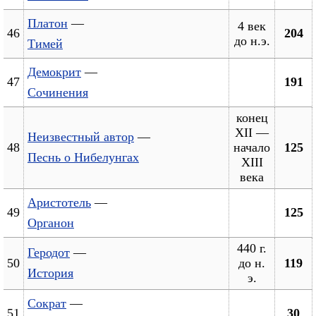
Платон
—
4 век
46
204
до н.э.
Тимей
Демокрит
—
47
191
Сочинения
конец
XII —
Неизвестный автор
—
48
начало
125
Песнь о Нибелунгах
XIII
века
Аристотель
—
49
125
Органон
440 г.
Геродот
—
50
до н.
119
История
э.
Сократ
—
51
30