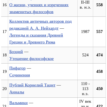
II-III
16
О жизни, учениях и изречениях
558
в. н.э.
знаменитых философов
Коллектив античных авторов под
редакцией А. А. Нейхардт
—
17
1987
557
Легенды и сказания Древней
Греции и Древнего Рима
Боэций
—
18
524
474
Утешение философское
Пифагор
—
19
458
Сочинения
110 -
Публий Корнелий Тацит
—
20
113
450
Анналы
н.э.
IV век
Вальмики
—
21
до н.
422