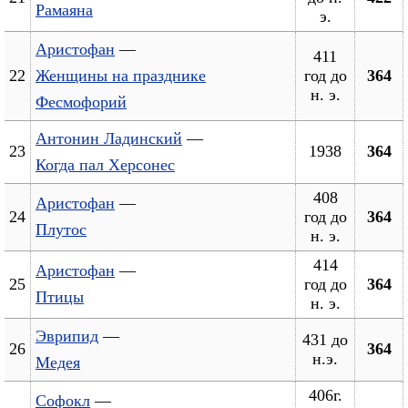
Рамаяна
э.
Аристофан
—
411
22
Женщины на празднике
год до
364
н. э.
Фесмофорий
Антонин Ладинский
—
23
1938
364
Когда пал Херсонес
408
Аристофан
—
24
год до
364
Плутос
н. э.
414
Аристофан
—
25
год до
364
Птицы
н. э.
Эврипид
—
431 до
26
364
н.э.
Медея
406г.
Софокл
—