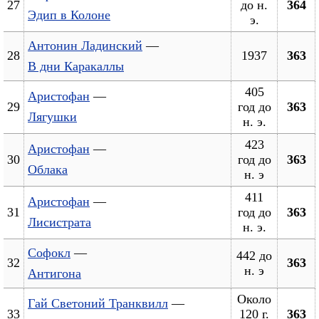
27
до н.
364
Эдип в Колоне
э.
Антонин Ладинский
—
28
1937
363
В дни Каракаллы
405
Аристофан
—
29
год до
363
Лягушки
н. э.
423
Аристофан
—
30
год до
363
Облака
н. э
411
Аристофан
—
31
год до
363
Лисистрата
н. э.
Софокл
—
442 до
32
363
н. э
Антигона
Около
Гай Светоний Транквилл
—
33
120 г.
363