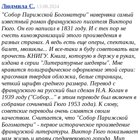
Людмила С.
13.08.2024
"Собор Парижской Богоматери" наверняка самый
известный роман французского писателя Виктора
Гюго. Он его написал в 1831 году. И с тех пор не
счесть киноэкранизаций этого произведения в
разных странах. А ведь есть еще оперы, спектакли,
балет, мюзиклы... И все-таки я буду советовать вам
прочесть КНИГУ. Книга, которую я держу в руках,
издана в серии "Литературные шедевры". Мне
нравится полиграфическое оформление этой серии:
красочная твердая обложка, белые страницы,
четкий шрифт среднего размера. Перевод с
французского на русский был сделан Н.А. Коган в
1939 году ("Собор..." в этом переводе был включен в
собрание сочинений Гюго 1953 года). К слову,
советские переводы очень славятся своим
качеством. Считается, что "Собор Парижской
Богоматери" - первое историческое произведение
французской литературы. Виктор Гюго показывает
нам жизнь и нравы средневекового города. Мир