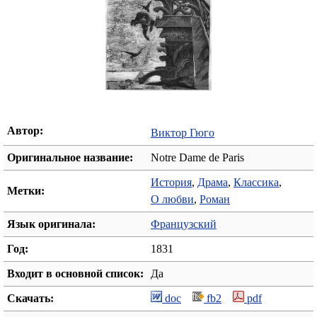
Автор:
Виктор Гюго
Оригинальное название:
Notre Dame de Paris
История
,
Драма
,
Классика
,
Метки:
О любви
,
Роман
Язык оригинала:
Французский
Год:
1831
Входит в основной список:
Да
Скачать:
doc
fb2
pdf