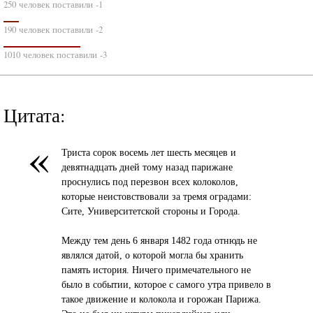
250 человек поставили -1
190 человек поставили -2
1010 человек поставили -3
Цитата:
«
Триста сорок восемь лет шесть месяцев и
девятнадцать дней тому назад парижане
проснулись под перезвон всех колоколов,
которые неистовствовали за тремя оградами:
Сите, Университетской стороны и Города.
Между тем день 6 января 1482 года отнюдь не
являлся датой, о которой могла бы хранить
память история. Ничего примечательного не
было в событии, которое с самого утра привело в
такое движение и колокола и горожан Парижа.