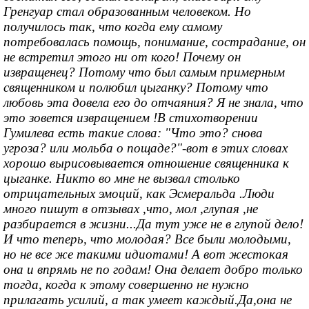
Гренгуар стал образованным человеком. Но
получилось так, что когда ему самому
потребовалась помощь, понимание, сострадание, он
не встретил этого ни от кого! Почему он
извращенец? Потому что был самым примерным
священником и полюбил цыганку? Потому что
любовь эта довела его до отчаяния? Я не знала, что
это зовется извращением !В стихотворении
Гумилева есть такие слова: "Что это? снова
угроза? или мольба о пощаде?"-вот в этих словах
хорошо вырисовывается отношение священника к
цыганке. Никто во мне не вызвал столько
отрицательных эмоций, как Эсмеральда .Люди
много пишут в отзывах ,что, мол ,глупая ,не
разбирается в жизни...Да тут уже не в глупой дело!
И что теперь, что молодая? Все были молодыми,
но не все же такими идиотами! А вот жестокая
она и впрямь не по годам! Она делает добро только
тогда, когда к этому совершенно не нужно
прилагать усилий, а так умеет каждый.Да,она не