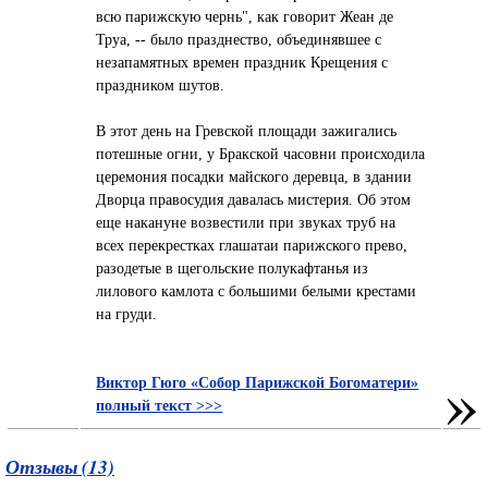
всю парижскую чернь", как говорит Жеан де
Труа, -- было празднество, объединявшее с
незапамятных времен праздник Крещения с
праздником шутов.
В этот день на Гревской площади зажигались
потешные огни, у Бракской часовни происходила
церемония посадки майского деревца, в здании
Дворца правосудия давалась мистерия. Об этом
еще накануне возвестили при звуках труб на
всех перекрестках глашатаи парижского прево,
разодетые в щегольские полукафтанья из
лилового камлота с большими белыми крестами
на груди.
»
Виктор Гюго «Собор Парижской Богоматери»
полный текст >>>
Отзывы (13)