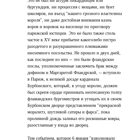
Это не был ни штурм пикардийцев или
бургундцев, ни процессия с мощами, ни бунт
школяров, ни въезд "нашего грозного властелина
короля", ни даже достойная внимания казнь
воров и воровок на виселице по приговору
парижской юстиции. Это не было также столь
частое в XV веке прибытие какоголибо пестро
разодетого и разукрашенного плюмажами
иноземного посольства. Не прошло и двух дней,
как последнее из них -- это были фландрские
послы, уполномоченные заключить брак между
дофином и Маргаритой Фландрской, -- вступило
в Париж, к великой досаде кардинала
Бурбонского, который, в угоду королю, должен
был скрепя сердце принимать неотесанную толпу
фламандских бургомистров и угощать их в своем
Бурбонском дворце представлением "прекрасной
моралитэ, шутливой сатиры и фарса", пока
проливной дождь заливал его роскошные ковры,
разостланные у входа во дворец.
Тем событием, которое 6 января "взволновало