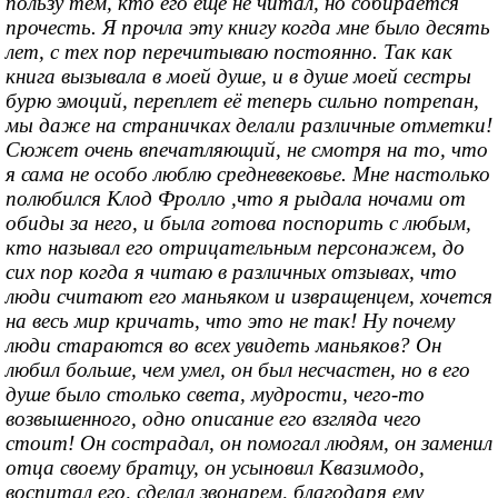
пользу тем, кто его еще не читал, но собирается
прочесть. Я прочла эту книгу когда мне было десять
лет, с тех пор перечитываю постоянно. Так как
книга вызывала в моей душе, и в душе моей сестры
бурю эмоций, переплет её теперь сильно потрепан,
мы даже на страничках делали различные отметки!
Сюжет очень впечатляющий, не смотря на то, что
я сама не особо люблю средневековье. Мне настолько
полюбился Клод Фролло ,что я рыдала ночами от
обиды за него, и была готова поспорить с любым,
кто называл его отрицательным персонажем, до
сих пор когда я читаю в различных отзывах, что
люди считают его маньяком и извращенцем, хочется
на весь мир кричать, что это не так! Ну почему
люди стараются во всех увидеть маньяков? Он
любил больше, чем умел, он был несчастен, но в его
душе было столько света, мудрости, чего-то
возвышенного, одно описание его взгляда чего
стоит! Он сострадал, он помогал людям, он заменил
отца своему братцу, он усыновил Квазимодо,
воспитал его, сделал звонарем, благодаря ему