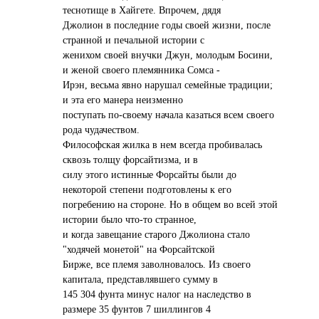
теснотище в Хайгете. Впрочем, дядя
Джолион в последние годы своей жизни, после
странной и печальной истории с
женихом своей внучки Джун, молодым Босини,
и женой своего племянника Сомса -
Ирэн, весьма явно нарушал семейные традиции;
и эта его манера неизменно
поступать по-своему начала казаться всем своего
рода чудачеством.
Философская жилка в нем всегда пробивалась
сквозь толщу форсайтизма, и в
силу этого истинные Форсайты были до
некоторой степени подготовлены к его
погребению на стороне. Но в общем во всей этой
истории было что-то странное,
и когда завещание старого Джолиона стало
"ходячей монетой" на Форсайтской
Бирже, все племя заволновалось. Из своего
капитала, представлявшего сумму в
145 304 фунта минус налог на наследство в
размере 35 фунтов 7 шиллингов 4