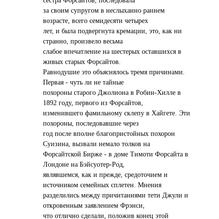
сестра Форсайтов, последовала
за своим супругом в неслыханно раннем
возрасте, всего семидесяти четырех
лет, и была подвергнута кремации, это, как ни
странно, произвело весьма
слабое впечатление на шестерых оставшихся в
живых старых Форсайтов.
Равнодушие это объяснялось тремя причинами.
Первая - чуть ли не тайные
похороны старого Джолиона в Робин-Хилле в
1892 году, первого из Форсайтов,
изменившего фамильному склепу в Хайгете. Эти
похороны, последовавшие через
год после вполне благопристойных похорон
Суизина, вызвали немало толков на
Форсайтской Бирже - в доме Тимоти Форсайта в
Лондоне на Бэйсуотер-Род,
являвшемся, как и прежде, средоточием и
источником семейных сплетен. Мнения
разделились между причитаниями тети Джули и
откровенным заявлением Фрэнси,
что отлично сделали, положив конец этой