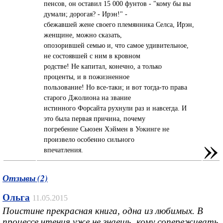
пенсов, он оставил 15 000 фунтов - "кому бы вы
думали; дорогая? - Ирэн!" -
сбежавшей жене своего племянника Селса, Ирэн,
женщине, можно сказать,
опозорившей семью и, что самое удивительное,
не состоявшей с ним в кровном
родстве! Не капитал, конечно, а только
проценты, и в пожизненное
пользование! Но все-таки; и вот тогда-то права
старого Джолиона на звание
истинного Форсайта рухнули раз и навсегда. И
это была первая причина, почему
погребение Сьюзен Хэймен в Уокинге не
»
произвело особенно сильного
впечатления.
Отзывы (2)
Ольга
11.05.2015
Поистине прекрасная книга, одна из любимых. В
процессе чтения уже не знаешь, кому сопереживать