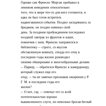
Однако сам Френсис Морган пребывал в
ленивом неведении относительно
того, что в мире что-то для него готовится, и
едва ли был готов встретить
надвигавшиеся события. Поздно засидевшись за
бриджем, он поздно начинал свой
день. За поздним пробуждением последовал
поздний завтрак из фруктов и каши;
покончив с ним, Френсис направился в
библиотеку -- строго, со вкусом
обставленную комнату, откуда его отец в
последние годы жизни руководил
своими обширными и многообразными делами.
-- Паркер, -- обратился Френсис к камердинеру,
который служил еще его
отцу, -- ты не замечал признаков ожирения у Р.
Г. М. в последние годы его
жизни?
-- О нет, сэр, -- отвечал тот со всей
почтительностью хорошо
вышколенного слуги, но невольно бросая беглый