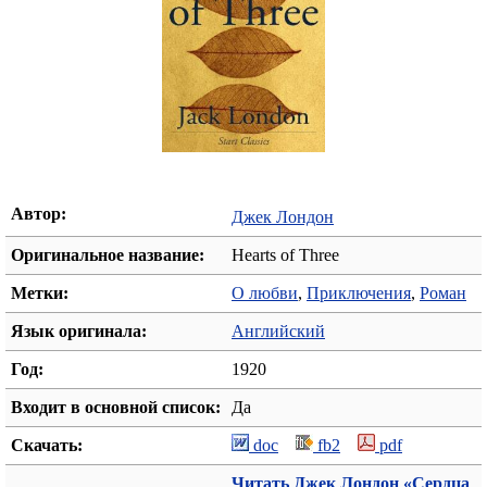
Автор:
Джек Лондон
Оригинальное название:
Hearts of Three
Метки:
О любви
,
Приключения
,
Роман
Язык оригинала:
Английский
Год:
1920
Входит в основной список:
Да
Скачать:
doc
fb2
pdf
Читать Джек Лондон «Сердца