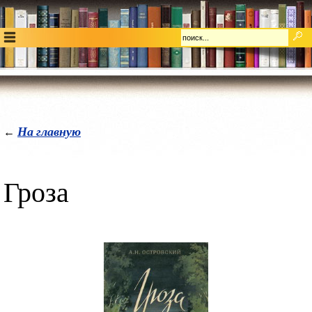
На главную
←
Гроза