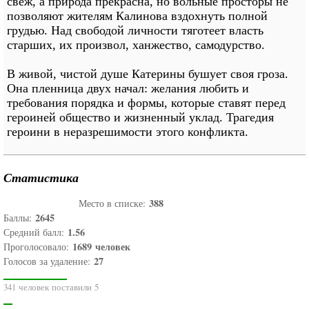
свеж, а природа прекрасна, но вольные просторы не
позволяют жителям Калинова вздохнуть полной
грудью. Над свободой личности тяготеет власть
старших, их произвол, ханжество, самодурство.
В живой, чистой душе Катерины бушует своя гроза.
Она пленница двух начал: желания любить и
требования порядка и формы, которые ставят перед
героиней общество и жизненный уклад. Трагедия
героини в неразрешимости этого конфликта.
Статистика
388
Место в списке:
2645
Баллы:
1.56
Средний балл:
1689
человек
Проголосовало:
27
Голосов за удаление:
341 человек поставили 5