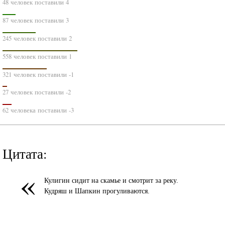
48 человек поставили 4
87 человек поставили 3
245 человек поставили 2
558 человек поставили 1
321 человек поставили -1
27 человек поставили -2
62 человека поставили -3
Цитата:
«
Кулигин сидит на скамье и смотрит за реку.
Кудряш и Шапкин прогуливаются.