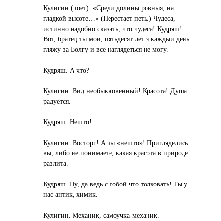
Кулигин (поет). «Среди долины ровныя, на
гладкой высоте…» (Перестает петь.) Чудеса,
истинно надобно сказать, что чудеса! Кудряш!
Вот, братец ты мой, пятьдесят лет я каждый день
гляжу за Волгу и все наглядеться не могу.
Кудряш. А что?
Кулигин. Вид необыкновенный! Красота! Душа
радуется.
Кудряш. Нешто!
Кулигин. Восторг! А ты «нешто»! Пригляделись
вы, либо не понимаете, какая красота в природе
разлита.
Кудряш. Ну, да ведь с тобой что толковать! Ты у
нас антик, химик.
Кулигин. Механик, самоучка-механик.