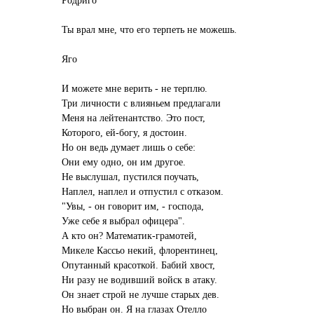
Ты врал мне, что его терпеть не можешь.
Яго
И можете мне верить - не терплю.
Три личности с влияньем предлагали
Меня на лейтенантство. Это пост,
Которого, ей-богу, я достоин.
Но он ведь думает лишь о себе:
Они ему одно, он им другое.
Не выслушал, пустился поучать,
Наплел, наплел и отпустил с отказом.
"Увы, - он говорит им, - господа,
Уже себе я выбрал офицера".
А кто он? Математик-грамотей,
Микеле Кассьо некий, флорентинец,
Опутанный красоткой. Бабий хвост,
Ни разу не водивший войск в атаку.
Он знает строй не лучше старых дев.
Но выбран он. Я на глазах Отелло