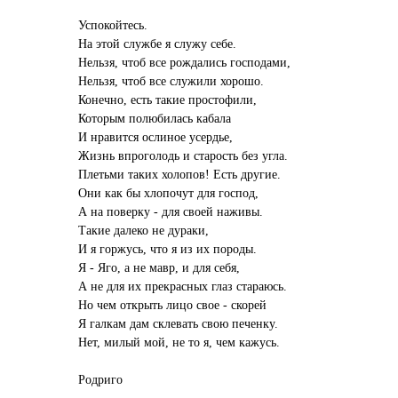
Успокойтесь.
На этой службе я служу себе.
Нельзя, чтоб все рождались господами,
Нельзя, чтоб все служили хорошо.
Конечно, есть такие простофили,
Которым полюбилась кабала
И нравится ослиное усердье,
Жизнь впроголодь и старость без угла.
Плетьми таких холопов! Есть другие.
Они как бы хлопочут для господ,
А на поверку - для своей наживы.
Такие далеко не дураки,
И я горжусь, что я из их породы.
Я - Яго, а не мавр, и для себя,
А не для их прекрасных глаз стараюсь.
Но чем открыть лицо свое - скорей
Я галкам дам склевать свою печенку.
Нет, милый мой, не то я, чем кажусь.
Родриго