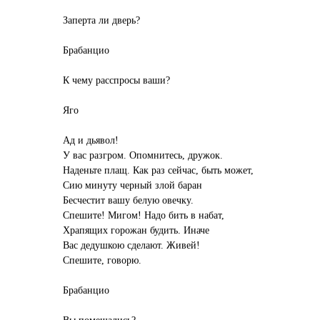
Заперта ли дверь?
Брабанцио
К чему расспросы ваши?
Яго
Ад и дьявол!
У вас разгром. Опомнитесь, дружок.
Наденьте плащ. Как раз сейчас, быть может,
Сию минуту черный злой баран
Бесчестит вашу белую овечку.
Спешите! Мигом! Надо бить в набат,
Храпящих горожан будить. Иначе
Вас дедушкою сделают. Живей!
Спешите, говорю.
Брабанцио
Вы помешались?