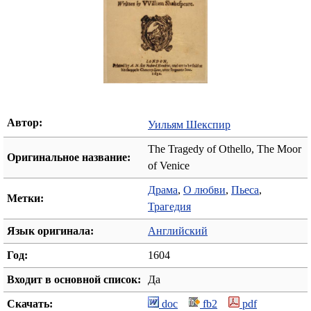
Автор:
Уильям Шекспир
The Tragedy of Othello, The Moor
Оригинальное название:
of Venice
Драма
,
О любви
,
Пьеса
,
Метки:
Трагедия
Язык оригинала:
Английский
Год:
1604
Входит в основной список:
Да
Скачать:
doc
fb2
pdf