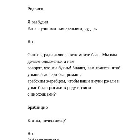
Родриго
Я разбудил
Вас с лучшими намереньями, сударь.
Яго
Синьор, ради дьявола вспомните бога! Мы вам
делаем одолженье, а нам
говорят, что мы буяны! Значит, вам хочется, чтоб
у вашей дочери был роман с
арабским жеребцом, чтобы ваши внуки ржали и
у вас были рысаки в роду и связи
с иноходцами?
Брабанцио
Кто ты, нечестивец?
Яго
(с бесстыдством)