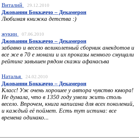
Виталий
29.12.2010
Джованни Боккаччо – Декамерон
Любимая книжка детства :)
жукин
07.06.2010
Джованни Боккаччо – Декамерон
забавно и весело великолепный сборник анекдотов и
все же в 70 е монахи и их проказы немного смущали
рейтинг завышен рядом сказки афанасьва
Наталья
24.02.2010
Джованни Боккаччо – Декамерон
Класс! Уж очень хорошее у автора чувство юмора!
Не думала, что в 1350 году умели жить столь
весело. Впрочем, книга написана для всех поколений,
и каждый её поймет. Есть тут истина: все
времена одинако...