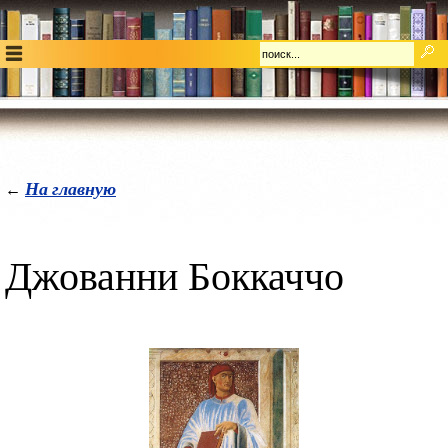
На главную
←
Джованни Боккаччо