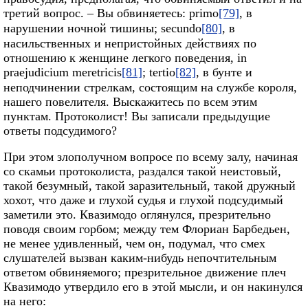
третий вопрос. – Вы обвиняетесь: primo
[79]
, в
нарушении ночной тишины; secundo
[80]
, в
насильственных и непристойных действиях по
отношению к женщине легкого поведения, in
praejudicium meretricis
[81]
; tertio
[82]
, в бунте и
неподчинении стрелкам, состоящим на службе короля,
нашего повелителя. Выскажитесь по всем этим
пунктам. Протоколист! Вы записали предыдущие
ответы подсудимого?
При этом злополучном вопросе по всему залу, начиная
со скамьи протоколиста, раздался такой неистовый,
такой безумный, такой заразительный, такой дружный
хохот, что даже и глухой судья и глухой подсудимый
заметили это. Квазимодо оглянулся, презрительно
поводя своим горбом; между тем Флориан Барбедьен,
не менее удивленный, чем он, подумал, что смех
слушателей вызван каким‑нибудь непочтительным
ответом обвиняемого; презрительное движение плеч
Квазимодо утвердило его в этой мысли, и он накинулся
на него: