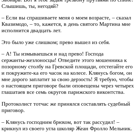
Слышишь, ты, негодяй?
– Если вы спрашиваете меня о моем возрасте, – сказал
Квазимодо, – то, кажется, в день святого Мартина мне
исполнится двадцать лет.
Это было уже слишком; прево вышел из себя.
– А! Ты измываешься и над прево! Господа
сержанты‑жезлоносцы! Отведите этого мошенника к
позорному столбу на Гревской площади, отстегайте его
и покружите‑ка его часок на колесе. Клянусь богом, он
мне дорого заплатит за свою дерзость! Я требую, чтобы
о настоящем приговоре были оповещены через четырех
глашатаев все семь округов парижского виконтства.
Протоколист тотчас же принялся составлять судебный
приговор.
– Клянусь господним брюхом, вот так рассудил! –
крикнул из своего угла школяр Жеан Фролло Мельник.