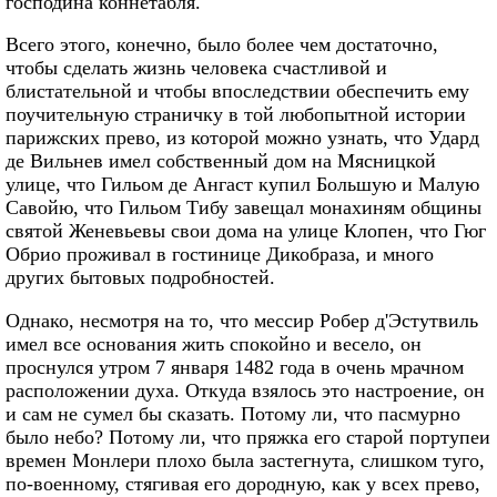
господина коннетабля.
Всего этого, конечно, было более чем достаточно,
чтобы сделать жизнь человека счастливой и
блистательной и чтобы впоследствии обеспечить ему
поучительную страничку в той любопытной истории
парижских прево, из которой можно узнать, что Удард
де Вильнев имел собственный дом на Мясницкой
улице, что Гильом де Ангаст купил Большую и Малую
Савойю, что Гильом Тибу завещал монахиням общины
святой Женевьевы свои дома на улице Клопен, что Гюг
Обрио проживал в гостинице Дикобраза, и много
других бытовых подробностей.
Однако, несмотря на то, что мессир Робер д'Эстутвиль
имел все основания жить спокойно и весело, он
проснулся утром 7 января 1482 года в очень мрачном
расположении духа. Откуда взялось это настроение, он
и сам не сумел бы сказать. Потому ли, что пасмурно
было небо? Потому ли, что пряжка его старой портупеи
времен Монлери плохо была застегнута, слишком туго,
по‑военному, стягивая его дородную, как у всех прево,