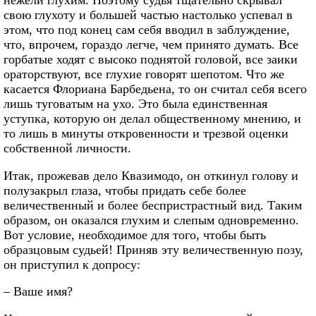
нежели глухим. Поэтому судья тщательно скрывал
свою глухоту и большей частью настолько успевал в
этом, что под конец сам себя вводил в заблуждение,
что, впрочем, гораздо легче, чем принято думать. Все
горбатые ходят с высоко поднятой головой, все заики
ораторствуют, все глухие говорят шепотом. Что же
касается Флориана Барбедьена, то он считал себя всего
лишь туговатым на ухо. Это была единственная
уступка, которую он делал общественному мнению, и
то лишь в минуты откровенности и трезвой оценки
собственной личности.
Итак, прожевав дело Квазимодо, он откинул голову и
полузакрыл глаза, чтобы придать себе более
величественный и более беспристрастный вид. Таким
образом, он оказался глухим и слепым одновременно.
Вот условие, необходимое для того, чтобы быть
образцовым судьей! Приняв эту величественную позу,
он приступил к допросу:
– Ваше имя?