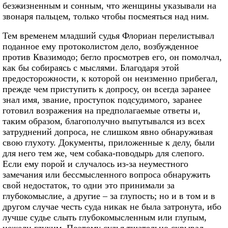
безжизненным и сонным, что женщины указывали на
звонаря пальцем, только чтобы посмеяться над ним.
Тем временем младший судья Флориан перелистывал
поданное ему протоколистом дело, возбужденное
против Квазимодо; бегло просмотрев его, он помолчал,
как бы собираясь с мыслями. Благодаря этой
предосторожности, к которой он неизменно прибегал,
прежде чем приступить к допросу, он всегда заранее
знал имя, звание, проступок подсудимого, заранее
готовил возражения на предполагаемые ответы и,
таким образом, благополучно выпутывался из всех
затруднений допроса, не слишком явно обнаруживая
свою глухоту. Документы, приложенные к делу, были
для него тем же, чем собака‑поводырь для слепого.
Если ему порой и случалось из‑за неуместного
замечания или бессмысленного вопроса обнаружить
свой недостаток, то одни это принимали за
глубокомыслие, а другие – за глупость; но и в том и в
другом случае честь суда никак не была затронута, ибо
лучше судье слыть глубокомысленным или глупым,