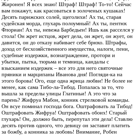
Жиронен! Я всех знаю! Штраф! Штраф! То‑то! Сейчас
вам покажут, как красоваться в золоченых кушаках!
Десять парижских солей, щеголихи! Ах ты, старая
судейская морда, глухарь полоумный! Ах ты, пентюх
Флориан! Ах ты, невежа Барбедьен! Ишь как расселся у
стола! Он жрет истцов, жрет дела, он жрет, он жует, он
давится, он до отказу набивает себе брюхо. Штрафы,
доход от бесхозяйственного имущества, налоги, пени,
судебные издержки, вознаграждение, протори и
убытки, пытка, тюрьма и темница, кандалы с
взысканием издержек – все это для него святочные
пряники и марципаны Иванова дня! Погляди‑ка на
этого борова! Ого, еще одна жрица любви! Не более не
менее, как сама Тибо‑ла‑Тибод. Попалась за то, что
вышла за пределы улицы Глатиньи! А это что за
парень? Жифруа Мабон, конник стрелковой команды.
Он всуе поминал господа бога. Оштрафовать ла Тибод!
Оштрафовать Жифруа! Оштрафовать обоих! Старый
глухарь! Он, должно быть, перепутал эти дела! Ставлю
десять против одного, что девицу он заставит платить
за божбу, а конника за любовь! Внимание, Робен