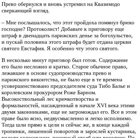
Прево обернулся и вновь устремил на Квазимодо
сверкающий взгляд.
– Мне послышалось, что этот пройдоха помянул брюхо
господне? Протоколист! Добавьте к приговору еще
штраф в двенадцать парижских денье за богохульство,
и пускай половина этого штрафа будет отдана церкви
святого Евстафия. Я особенно чту этого святого.
В несколько минут приговор был готов. Содержание
его было несложно и кратко. Старое обычное право,
лежавшее в основе судопроизводства прево и
парижского виконтства, не было еще в те времена
усовершенствовано председателем суда Тибо Балье и
королевским прокурором Роже Барном.
Высокоствольный лес крючкотворства и
формальностей, насажденный в начале XVI века этими
двумя законниками, еще не загромождал его. Все в этом
праве было ясно, недвусмысленно и легко исполнимо.
Тогда шли прямо к цели и сейчас же, в конце каждой
тропинки, лишенной поворотов и зарослей кустарника,
видели колесование, позорный столб или виселицу. По