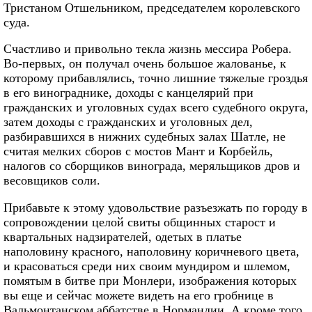
Тристаном Отшельником, председателем королевского
суда.
Счастливо и привольно текла жизнь мессира Робера.
Во‑первых, он получал очень большое жалованье, к
которому прибавлялись, точно лишние тяжелые гроздья
в его винограднике, доходы с канцелярий при
гражданских и уголовных судах всего судебного округа,
затем доходы с гражданских и уголовных дел,
разбиравшихся в нижних судебных залах Шатле, не
считая мелких сборов с мостов Мант и Корбейль,
налогов со сборщиков винограда, меряльщиков дров и
весовщиков соли.
Прибавьте к этому удовольствие разъезжать по городу в
сопровождении целой свиты общинных старост и
квартальных надзирателей, одетых в платье
наполовину красного, наполовину коричневого цвета,
и красоваться среди них своим мундиром и шлемом,
помятым в битве при Монлери, изображения которых
вы еще и сейчас можете видеть на его гробнице в
Вальмонтанском аббатстве в Нормандии. А кроме того,