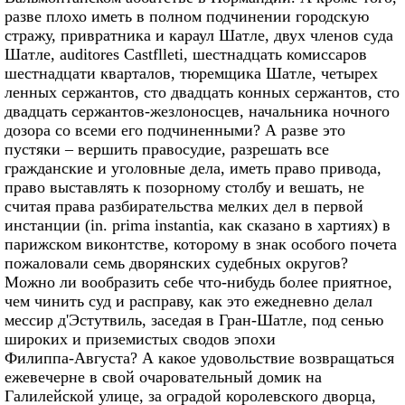
разве плохо иметь в полном подчинении городскую
стражу, привратника и караул Шатле, двух членов суда
Шатле, auditores Castflleti, шестнадцать комиссаров
шестнадцати кварталов, тюремщика Шатле, четырех
ленных сержантов, сто двадцать конных сержантов, сто
двадцать сержантов‑жезлоносцев, начальника ночного
дозора со всеми его подчиненными? А разве это
пустяки – вершить правосудие, разрешать все
гражданские и уголовные дела, иметь право привода,
право выставлять к позорному столбу и вешать, не
считая права разбирательства мелких дел в первой
инстанции (in. prima instantia, как сказано в хартиях) в
парижском виконтстве, которому в знак особого почета
пожаловали семь дворянских судебных округов?
Можно ли вообразить себе что‑нибудь более приятное,
чем чинить суд и расправу, как это ежедневно делал
мессир д'Эстутвиль, заседая в Гран‑Шатле, под сенью
широких и приземистых сводов эпохи
Филиппа‑Августа? А какое удовольствие возвращаться
ежевечерне в свой очаровательный домик на
Галилейской улице, за оградой королевского дворца,