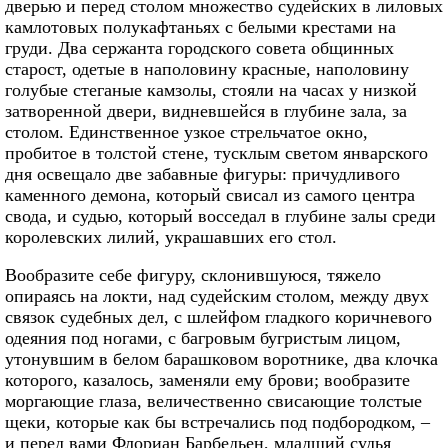
дверью и перед столом множество судейских в лиловых
камлотовых полукафтаньях с белыми крестами на
груди. Два сержанта городского совета общинных
старост, одетые в наполовину красные, наполовину
голубые стеганые камзолы, стояли на часах у низкой
затворенной двери, видневшейся в глубине зала, за
столом. Единственное узкое стрельчатое окно,
пробитое в толстой стене, тусклым светом январского
дня освещало две забавные фигуры: причудливого
каменного демона, который свисал из самого центра
свода, и судью, который восседал в глубине залы среди
королевских лилий, украшавших его стол.
Вообразите себе фигуру, склонившуюся, тяжело
опираясь на локти, над судейским столом, между двух
связок судебных дел, с шлейфом гладкого коричневого
одеяния под ногами, с багровым бугристым лицом,
утонувшим в белом барашковом воротнике, два клочка
которого, казалось, заменяли ему брови; вообразите
моргающие глаза, величественно свисающие толстые
щеки, которые как бы встречались под подбородком, –
и перед вами Флориан Барбедьен, младший судья