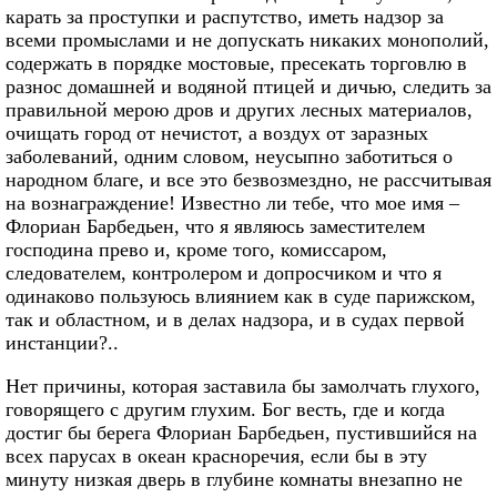
карать за проступки и распутство, иметь надзор за
всеми промыслами и не допускать никаких монополий,
содержать в порядке мостовые, пресекать торговлю в
разнос домашней и водяной птицей и дичью, следить за
правильной мерою дров и других лесных материалов,
очищать город от нечистот, а воздух от заразных
заболеваний, одним словом, неусыпно заботиться о
народном благе, и все это безвозмездно, не рассчитывая
на вознаграждение! Известно ли тебе, что мое имя –
Флориан Барбедьен, что я являюсь заместителем
господина прево и, кроме того, комиссаром,
следователем, контролером и допросчиком и что я
одинаково пользуюсь влиянием как в суде парижском,
так и областном, и в делах надзора, и в судах первой
инстанции?..
Нет причины, которая заставила бы замолчать глухого,
говорящего с другим глухим. Бог весть, где и когда
достиг бы берега Флориан Барбедьен, пустившийся на
всех парусах в океан красноречия, если бы в эту
минуту низкая дверь в глубине комнаты внезапно не