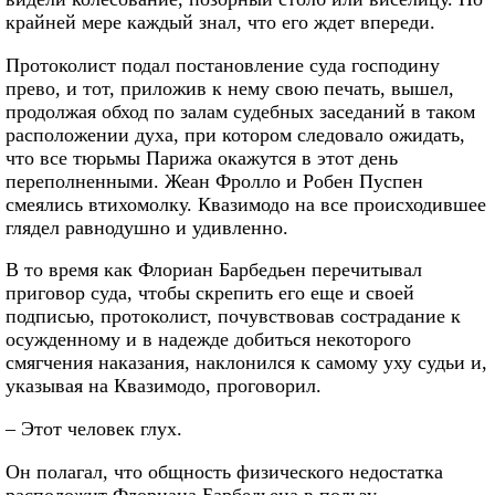
крайней мере каждый знал, что его ждет впереди.
Протоколист подал постановление суда господину
прево, и тот, приложив к нему свою печать, вышел,
продолжая обход по залам судебных заседаний в таком
расположении духа, при котором следовало ожидать,
что все тюрьмы Парижа окажутся в этот день
переполненными. Жеан Фролло и Робен Пуспен
смеялись втихомолку. Квазимодо на все происходившее
глядел равнодушно и удивленно.
В то время как Флориан Барбедьен перечитывал
приговор суда, чтобы скрепить его еще и своей
подписью, протоколист, почувствовав сострадание к
осужденному и в надежде добиться некоторого
смягчения наказания, наклонился к самому уху судьи и,
указывая на Квазимодо, проговорил.
– Этот человек глух.
Он полагал, что общность физического недостатка
расположит Флориана Барбедьена в пользу