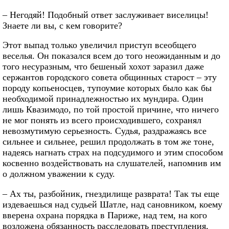
– Негодяй! Подобный ответ заслуживает виселицы!
Знаете ли вы, с кем говорите?
Этот выпад только увеличил приступ всеобщего
веселья. Он показался всем до того неожиданным и до
того несуразным, что бешеный хохот заразил даже
сержантов городского совета общинных старост – эту
породу копьеносцев, тупоумие которых было как бы
необходимой принадлежностью их мундира. Один
лишь Квазимодо, по той простой причине, что ничего
не мог понять из всего происходившего, сохранял
невозмутимую серьезность. Судья, раздражаясь все
сильнее и сильнее, решил продолжать в том же тоне,
надеясь нагнать страх на подсудимого и этим способом
косвенно воздействовать на слушателей, напомнив им
о должном уважении к суду.
– Ах ты, разбойник, гнездилище разврата! Так ты еще
издеваешься над судьей Шатле, над сановником, коему
вверена охрана порядка в Париже, над тем, на кого
возложена обязанность расследовать преступления,