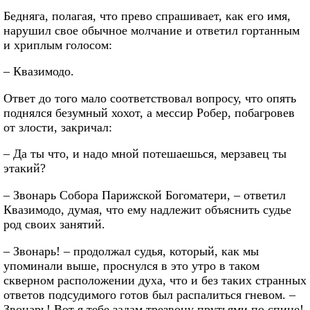
Бедняга, полагая, что прево спрашивает, как его имя,
нарушил свое обычное молчание и ответил гортанным
и хриплым голосом:
– Квазимодо.
Ответ до того мало соответствовал вопросу, что опять
поднялся безумный хохот, а мессир Робер, побагровев
от злости, закричал:
– Да ты что, и надо мной потешаешься, мерзавец ты
этакий?
– Звонарь Собора Парижской Богоматери, – ответил
Квазимодо, думая, что ему надлежит объяснить судье
род своих занятий.
– Звонарь! – продолжал судья, который, как мы
упоминали выше, проснулся в это утро в таком
скверном расположении духа, что и без таких странных
ответов подсудимого готов был распалиться гневом. –
Звонарь! Вот я тебе задам трезвону прутьями по спине!