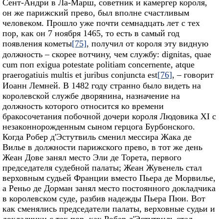
Сент‑Андри в Ла‑Марш, советник и камергер короля,
он же парижский прево, был вполне счастливым
человеком. Прошло уже почти семнадцать лет с тех
пор, как он 7 ноября 1465, то есть в самый год
появления кометы
[75]
, получил от короля эту видную
должность – скорее вотчину, чем службу: dignitas, quae
cum поп exigua potestate politiam concernente, atque
praerogatiuis multis et juribus conjuncta est
[76]
, – говорит
Иоанн Лемней. В 1482 году странно было видеть на
королевской службе дворянина, назначение на
должность которого относится ко времени
бракосочетания побочной дочери короля Людовика XI с
незаконнорожденным сыном герцога Бурбонского.
Когда Робер д'Эстутвиль сменил мессира Жака де
Вилье в должности парижского прево, в тот же день
Жеан Дове занял место Эли де Торета, первого
председателя судебной палаты; Жеан Жувенель стал
верховным судьей Франции вместо Пьера де Морвилье,
а Реньо де Дорман занял место постоянного докладчика
в королевском суде, разбив надежды Пьера Пюи. Вот
как сменялись председатели палаты, верховные судьи и