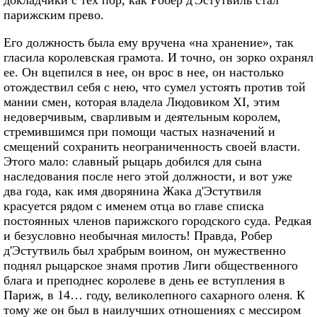
докладчики с тех пор, как Робер д'Эстутвиль стал
парижским прево.
Его должность была ему вручена «на хранение», так
гласила королевская грамота. И точно, он зорко охранял
ее. Он вцепился в нее, он врос в нее, он настолько
отождествил себя с нею, что сумел устоять против той
мании смен, которая владела Людовиком XI, этим
недоверчивым, сварливым и деятельным королем,
стремившимся при помощи частых назначений и
смещений сохранить неограниченность своей власти.
Этого мало: славный рыцарь добился для сына
наследования после него этой должности, и вот уже
два года, как имя дворянина Жака д'Эстутвиля
красуется рядом с именем отца во главе списка
постоянных членов парижского городского суда. Редкая
и безусловно необычная милость! Правда, Робер
д'Эстутвиль был храбрым воином, он мужественно
поднял рыцарское знамя против Лиги общественного
блага и преподнес королеве в день ее вступления в
Париж, в 14… году, великолепного сахарного оленя. К
тому же он был в наилучших отношениях с мессиром