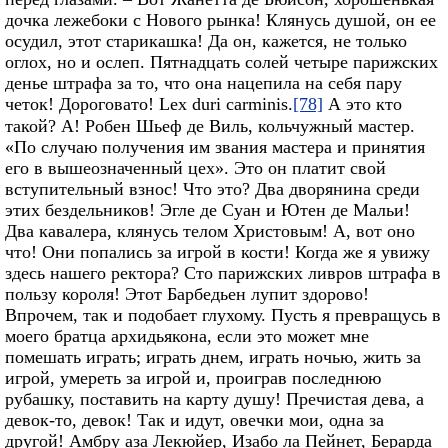
дочка лежебоки с Нового рынка! Клянусь душой, он ее
осудил, этот старикашка! Да он, кажется, не только
оглох, но и ослеп. Пятнадцать солей четыре парижских
денье штрафа за то, что она нацепила на себя пару
четок! Дороговато! Lex duri carminis.
[78]
А это кто
такой? А! Робен Шьеф де Виль, кольчужный мастер.
«По случаю получения им звания мастера и принятия
его в вышеозначенный цех». Это он платит свой
вступительный взнос! Что это? Два дворянина среди
этих бездельников! Эгле де Суан и Ютен де Мальи!
Два кавалера, клянусь телом Христовым! А, вот оно
что! Они попались за игрой в кости! Когда же я увижу
здесь нашего ректора? Сто парижских ливров штрафа в
пользу короля! Этот Барбедьен лупит здорово!
Впрочем, так и подобает глухому. Пусть я превращусь в
моего братца архидьякона, если это может мне
помешать играть; играть днем, играть ночью, жить за
игрой, умереть за игрой и, проиграв последнюю
рубашку, поставить на карту душу! Пречистая дева, а
девок‑то, девок! Так и идут, овечки мои, одна за
другой! Амбру аза Лекюйер, Изабо ла Пейнет, Берарда