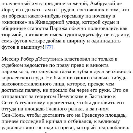
полученный им в приданое за женой, Амбруазой де
Лоре, и отдыхать там от трудов, состоявших в том, что
он обрекал какого‑нибудь горемыку на ночевку в
«хижинке» на Живодерной улице, которой судьи и
общинные старосты Парижа обычно пользовались как
тюрьмой, а «таковая имела одиннадцать футов в длину,
семь футов четыре дюйма в ширину и одиннадцать
футов в вышину»!
[77]
Мессир Робер д'Эстутвиль властвовал не только в
судебном ведомстве по праву прево и виконта
парижского, но запускал глаза и зубы в дела верховного
королевского суда. Не было ни одного сколько‑нибудь
высокопоставленного лица, которое, прежде чем
достаться палачу, не прошло бы через его руки. Это он
отправился за герцогом Немурским в Бастилию к
Сент‑Антуанскому предместью, чтобы доставить его
оттуда на площадь Главного рынка, и за г‑ном
Сен‑Поль, чтобы доставить его на Гревскую площадь,
причем последний кричал и отбивался, к великому
удовольствию господина прево, который недолюбливал