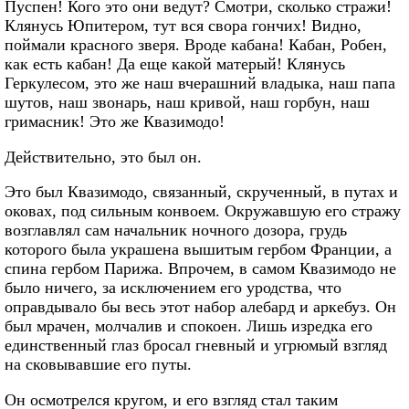
Пуспен! Кого это они ведут? Смотри, сколько стражи!
Клянусь Юпитером, тут вся свора гончих! Видно,
поймали красного зверя. Вроде кабана! Кабан, Робен,
как есть кабан! Да еще какой матерый! Клянусь
Геркулесом, это же наш вчерашний владыка, наш папа
шутов, наш звонарь, наш кривой, наш горбун, наш
гримасник! Это же Квазимодо!
Действительно, это был он.
Это был Квазимодо, связанный, скрученный, в путах и
оковах, под сильным конвоем. Окружавшую его стражу
возглавлял сам начальник ночного дозора, грудь
которого была украшена вышитым гербом Франции, а
спина гербом Парижа. Впрочем, в самом Квазимодо не
было ничего, за исключением его уродства, что
оправдывало бы весь этот набор алебард и аркебуз. Он
был мрачен, молчалив и спокоен. Лишь изредка его
единственный глаз бросал гневный и угрюмый взгляд
на сковывавшие его путы.
Он осмотрелся кругом, и его взгляд стал таким