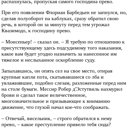
распахнулась, пропуская самого господина прево.
При его появлении Флориан Барбедьен не запнулся, но,
сделав полуоборот на каблуках, сразу обратил свою
речь, в которой он за минуту перед тем угрожал
Квазимодо, к господину прево.
– Монсеньер! – сказал он. – Я требую по отношению к
присутствующему здесь подсудимому того наказания,
какое вам будет угодно назначить за нанесенное им
тяжелое и неслыханное оскорбление суду.
Запыхавшись, он опять сел на свое место, отирая
крупные капли пота, скатывавшиеся со лба и
увлажнявшие, подобно слезам, разложенные перед ним
на столе бумаги. Мессир Робер д'Эстутвиль нахмурил
брови и сделал такое величественное,
многозначительное и призывающее к вниманию
движение, что глухой начал кое‑что соображать.
– Отвечай, висельник, – строго обратился к нему
прево, – какое преступление привело тебя сюда?