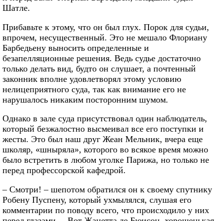
Шатле.
Прибавьте к этому, что он был глух. Порок для судьи,
впрочем, несущественный. Это не мешало Флориану
Барбедьену выносить определенные и
безапелляционные решения. Ведь судье достаточно
только делать вид, будто он слушает, а почтенный
законник вполне удовлетворял этому условию
нелицеприятного суда, так как внимание его не
нарушалось никаким посторонним шумом.
Однако в зале суда присутствовал один наблюдатель,
который безжалостно высмеивал все его поступки и
жесты. Это был наш друг Жеан Мельник, вчера еще
школяр, «шныряла», которого во всякое время можно
было встретить в любом уголке Парижа, но только не
перед профессорской кафедрой.
– Смотри! – шепотом обратился он к своему спутнику
Робену Пуспену, который ухмылялся, слушая его
комментарии по поводу всего, что происходило у них
перед глазами. – Вот Жанетта де Бюисон, хорошенькая