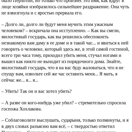
было Перхотин, но только что произнес это имя, как вдруг в
лице хозяйки изобразилось сильнейшее раздражение. Она чуть
не взвизгнула и с яростью прервала его.
– Долго ли, долго ли будут меня мучить этим ужасным
человеком? – вскричала она исступленно. – Как вы смели,
милостивый государь, как вы решились обеспокоить
незнакомую вам даму в ее доме и в такой час... и явиться к ней
говорить о человеке, который здесь же, в этой самой гостиной,
всего три часа тому, приходил убить меня, стучал ногами и
вышел как никто не выходит из порядочного дома. Знайте,
милостивый государь, что я на вас буду жаловаться, что я не
спущу вам, извольте сей же час оставить меня... Я мать, я
сейчас же... я... я...
– Убить! Так он и вас хотел убить?
– А разве он кого-нибудь уже убил? – стремительно спросила
госпожа Хохлакова.
– Соблаговолите выслушать, сударыня, только полминуты, и я
в двух словах разъясню вам всё, – с твердостью ответил