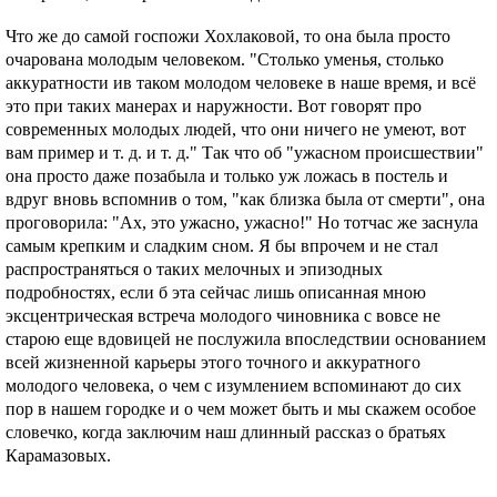
Чтo же до самой госпожи Хохлаковой, то она была просто
очарована молодым человеком. "Столько уменья, столько
аккуратности ив таком молодом человеке в наше время, и всё
это при таких манерах и наружности. Вот говорят про
современных молодых людей, что они ничего не умеют, вот
вам пример и т. д. и т. д." Так что об "ужасном происшествии"
она просто даже позабыла и только уж ложась в постель и
вдруг вновь вспомнив о том, "как близка была от смерти", она
проговорила: "Ах, это ужасно, ужасно!" Но тотчас же заснула
самым крепким и сладким сном. Я бы впрочем и не стал
распространяться о таких мелочных и эпизодных
подробностях, если б эта сейчас лишь описанная мною
эксцентрическая встреча молодого чиновника с вовсе не
старою еще вдовицей не послужила впоследствии основанием
всей жизненной карьеры этого точного и аккуратного
молодого человека, о чем с изумлением вспоминают до сих
пор в нашем городке и о чем может быть и мы скажем особое
словечко, когда заключим наш длинный рассказ о братьях
Карамазовых.