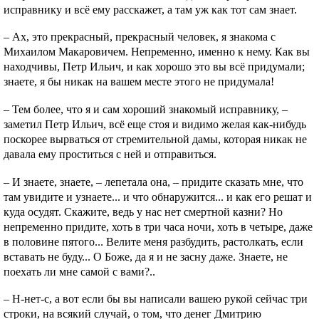
исправнику и всё ему расскажет, а там уж как тот сам знает.
– Ах, это прекрасный, прекрасный человек, я знакома с
Михаилом Макаровичем. Непременно, именно к нему. Как вы
находчивы, Петр Ильич, и как хорошо это вы всё придумали;
знаете, я бы никак на вашем месте этого не придумала!
– Тем более, что я и сам хороший знакомый исправнику, –
заметил Петр Ильич, всё еще стоя и видимо желая как-нибудь
поскорее вырваться от стремительной дамы, которая никак не
давала ему проститься с ней и отправиться.
– И знаете, знаете, – лепетала она, – придите сказать мне, что
там увидите и узнаете... и что обнаружится... и как его решат и
куда осудят. Скажите, ведь у нас нет смертной казни? Но
непременно придите, хоть в три часа ночи, хоть в четыре, даже
в половине пятого... Велите меня разбудить, растолкать, если
вставать не буду... О Боже, да я и не засну даже. Знаете, не
поехать ли мне самой с вами?..
– Н-нет-с, а вот если бы вы написали вашею рукой сейчас три
строки, на всякий случай, о том, что денег Дмитрию