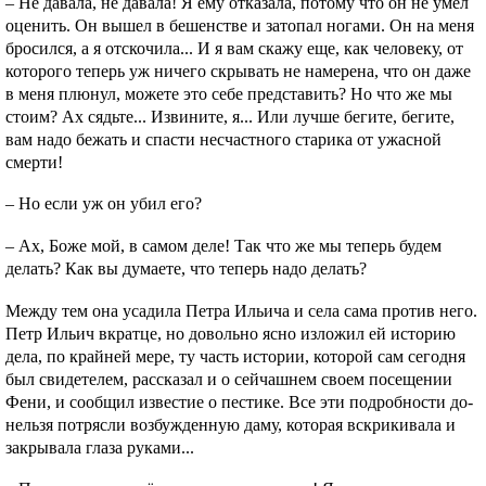
– Не давала, не давала! Я ему отказала, потому что он не умел
оценить. Он вышел в бешенстве и затопал ногами. Он на меня
бросился, а я отскочила... И я вам скажу еще, как человеку, от
которого теперь уж ничего скрывать не намерена, что он даже
в меня плюнул, можете это себе представить? Но чтo же мы
стоим? Ах сядьте... Извините, я... Или лучше бегите, бегите,
вам надо бежать и спасти несчастного старика от ужасной
смерти!
– Но если уж он убил его?
– Ах, Боже мой, в самом деле! Так чтo же мы теперь будем
делать? Как вы думаете, чтo теперь надо делать?
Между тем она усадила Петра Ильича и села сама против него.
Петр Ильич вкратце, но довольно ясно изложил ей историю
дела, по крайней мере, ту часть истории, которой сам сегодня
был свидетелем, рассказал и о сейчашнем своем посещении
Фени, и сообщил известие о пестике. Все эти подробности до-
нельзя потрясли возбужденную даму, которая вскрикивала и
закрывала глаза руками...