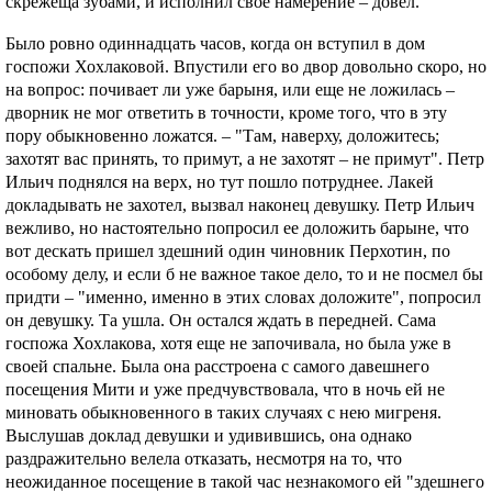
скрежеща зубами, и исполнил свое намерение – довел.
Было ровно одиннадцать часов, когда он вступил в дом
госпожи Хохлаковой. Впустили его во двор довольно скоро, но
на вопрос: почивает ли уже барыня, или еще не ложилась –
дворник не мог ответить в точности, кроме того, что в эту
пору обыкновенно ложатся. – "Там, наверху, доложитесь;
захотят вас принять, то примут, а не захотят – не примут". Петр
Ильич поднялся на верх, но тут пошло потруднее. Лакей
докладывать не захотел, вызвал наконец девушку. Петр Ильич
вежливо, но настоятельно попросил ее доложить барыне, что
вот дескать пришел здешний один чиновник Перхотин, по
особому делу, и если б не важное такое дело, то и не посмел бы
придти – "именно, именно в этих словах доложите", попросил
он девушку. Та ушла. Он остался ждать в передней. Сама
госпожа Хохлакова, хотя еще не започивала, но была уже в
своей спальне. Была она расстроена с самого давешнего
посещения Мити и уже предчувствовала, что в ночь ей не
миновать обыкновенного в таких случаях с нею мигреня.
Выслушав доклад девушки и удивившись, она однако
раздражительно велела отказать, несмотря на то, что
неожиданное посещение в такой час незнакомого ей "здешнего