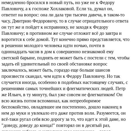
немедленно бросился в новый путь, но уже не к Федору
Павловичу, а к госпоже Хохлаковой. Если та, думал он,
ответит на вопрос: она ли дала три тысячи давеча, в таком-то
часу, Дмитрию Федоровичу, то в случае отрицательного ответа
он тут же и пойдет к исправнику, не заходя к Федору
Павловичу; в противном же случае отложит всё до завтра и
воротится к себе домой. Тут конечно прямо представляется, что
в решении молодого человека идти ночью, почти в
одиннадцать часов в дом к совершенно незнакомой ему
светской барыне, поднять ее может быть с постели с тем, чтобы
задать ей удивительный по своей обстановке вопрос
заключалось, может быть, гораздо еще больше шансов
произвести скандал, чем идти к Федору Павловичу. Но так
случается иногда, особенно в подобных настоящему случаях, с
решениями самых точнейших и флегматических людей. Петр
же Ильич, в ту минуту, был уже совсем не флегматиком! Он
всю жизнь потом вспоминал, как непреоборимое
беспокойство, овладевшее им постепенно, дошло наконец в
нем до муки и увлекало его даже против воли. Разумеется, он
всё-таки ругал себя всю дорогу за то, что идет к этой даме, но
"доведу, доведу до конца!" повторял он в десятый раз,