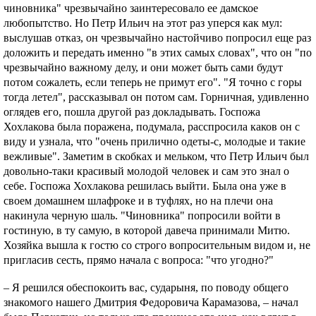
чиновника" чрезвычайно заинтересовало ее дамское
любопытство. Но Петр Ильич на этот раз уперся как мул:
выслушав отказ, он чрезвычайно настойчиво попросил еще раз
доложить и передать именно "в этих самых словах", что он "по
чрезвычайно важному делу, и они может быть сами будут
потом сожалеть, если теперь не примут его". "Я точно с горы
тогда летел", рассказывал он потом сам. Горничная, удивленно
оглядев его, пошла другой раз докладывать. Госпожа
Хохлакова была поражена, подумала, расспросила каков он с
виду и узнала, что "очень прилично одеты-с, молодые и такие
вежливые". Заметим в скобках и мельком, что Петр Ильич был
довольно-таки красивый молодой человек и сам это знал о
себе. Госпожа Хохлакова решилась выйти. Была она уже в
своем домашнем шлафроке и в туфлях, но на плечи она
накинула черную шаль. "Чиновника" попросили войти в
гостиную, в ту самую, в которой давеча принимали Митю.
Хозяйка вышла к гостю со строго вопросительным видом и, не
пригласив сесть, прямо начала с вопроса: "чтo угодно?"
– Я решился обеспокоить вас, сударыня, по поводу общего
знакомого нашего Дмитрия Федоровича Карамазова, – начал