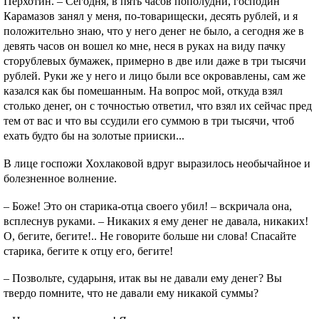
Перхотин. – Сегодня, в пять часов пополудни, господин
Карамазов занял у меня, по-товарищески, десять рублей, и я
положительно знаю, что у него денег не было, а сегодня же в
девять часов он вошел ко мне, неся в руках на виду пачку
сторублевых бумажек, примерно в две или даже в три тысячи
рублей. Руки же у него и лицо были все окровавлены, сам же
казался как бы помешанным. На вопрос мой, откуда взял
столько денег, он с точностью ответил, что взял их сейчас пред
тем от вас и что вы ссудили его суммою в три тысячи, чтоб
ехать будто бы на золотые прииски...
В лице госпожи Хохлаковой вдруг выразилось необычайное и
болезненное волнение.
– Боже! Это он старика-отца своего убил! – вскричала она,
всплеснув руками. – Никаких я ему денег не давала, никаких!
О, бегите, бегите!.. Не говорите больше ни слова! Спасайте
старика, бегите к отцу его, бегите!
– Позвольте, сударыня, итак вы не давали ему денег? Вы
твердо помните, что не давали ему никакой суммы?