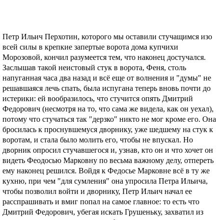
Петр Ильич Перхотин, которого мы оставили стучащимся изо
всей силы в крепкие запертые ворота дома купчихи
Морозовой, кончил разумеется тем, что наконец достучался.
Заслышав такой неистовый стук в ворота, Феня, столь
напуганная часа два назад и всё еще от волнения и "думы" не
решавшаяся лечь спать, была испугана теперь вновь почти до
истерики: ей вообразилось, что стучится опять Дмитрий
Федорович (несмотря на то, что сама же видела, как он уехал),
потому что стучаться так "дерзко" никто не мог кроме его. Она
бросилась к проснувшемуся дворнику, уже шедшему на стук к
воротам, и стала было молить его, чтобы не впускал. Но
дворник опросил стучавшегося и, узнав, кто он и что хочет он
видеть Феодосью Марковну по весьма важному делу, отпереть
ему наконец решился. Войдя к Федосье Марковне всё в ту же
кухню, при чем "для сумления" она упросила Петра Ильича,
чтобы позволил войти и дворнику, Петр Ильич начал ее
расспрашивать и вмиг попал на самое главное: то есть что
Дмитрий Федорович, убегая искать Грушеньку, захватил из