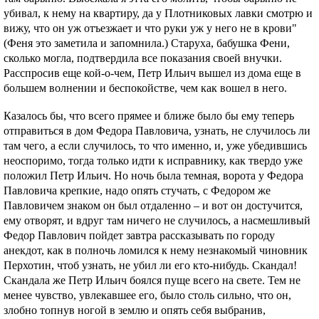
убивал, к нему на квартиру, да у Плотниковых лавки смотрю и
вижу, что он уж отъезжает и что руки уж у него не в крови"
(Феня это заметила и запомнила.) Старуха, бабушка Фени,
сколько могла, подтвердила все показания своей внучки.
Расспросив еще кой-о-чем, Петр Ильич вышел из дома еще в
большем волнении и беспокойстве, чем как вошел в него.
Казалось бы, что всего прямее и ближе было бы ему теперь
отправиться в дом Федора Павловича, узнать, не случилось ли
там чего, а если случилось, то что именно, и, уже убедившись
неоспоримо, тогда только идти к исправнику, как твердо уже
положил Петр Ильич. Но ночь была темная, ворота у Федора
Павловича крепкие, надо опять стучать, с Федором же
Павловичем знаком он был отдаленно – и вот он достучится,
ему отворят, и вдруг там ничего не случилось, а насмешливый
Федор Павлович пойдет завтра рассказывать по городу
анекдот, как в полночь ломился к нему незнакомый чиновник
Перхотин, чтоб узнать, не убил ли его кто-нибудь. Скандал!
Скандала же Петр Ильич боялся пуще всего на свете. Тем не
менее чувство, увлекавшее его, было столь сильно, что он,
злобно топнув ногой в землю и опять себя выбранив,