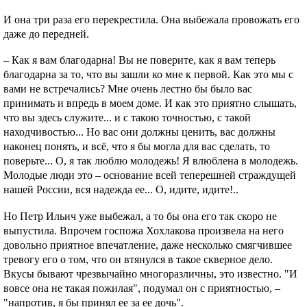
И она три раза его перекрестила. Она выбежала провожать его
даже до передней.
– Как я вам благодарна! Вы не поверите, как я вам теперь
благодарна за то, что вы зашли ко мне к первой. Как это мы с
вами не встречались? Мне очень лестно бы было вас
принимать и впредь в моем доме. И как это приятно слышать,
что вы здесь служите... и с такою точностью, с такой
находчивостью... Но вас они должны ценить, вас должны
наконец понять, и всё, что я бы могла для вас сделать, то
поверьте... О, я так люблю молодежь! Я влюблена в молодежь.
Молодые люди это – основание всей теперешней страждущей
нашей России, вся надежда ее... О, идите, идите!..
Но Петр Ильич уже выбежал, а то бы она его так скоро не
выпустила. Впрочем госпожа Хохлакова произвела на него
довольно приятное впечатление, даже несколько смягчившее
тревогу его о том, что он втянулся в такое скверное дело.
Вкусы бывают чрезвычайно многоразличны, это известно. "И
вовсе она не такая пожилая", подумал он с приятностью, –
"напротив, я бы принял ее за ее дочь".