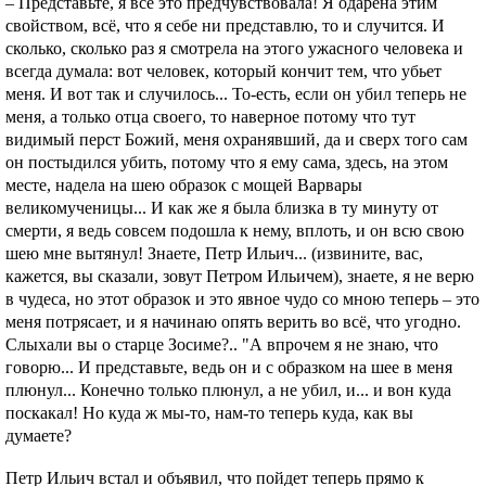
– Представьте, я всё это предчувствовала! Я одарена этим
свойством, всё, что я себе ни представлю, то и случится. И
сколько, сколько раз я смотрела на этого ужасного человека и
всегда думала: вот человек, который кончит тем, что убьет
меня. И вот так и случилось... То-есть, если он убил теперь не
меня, а только отца своего, то наверное потому что тут
видимый перст Божий, меня охранявший, да и сверх того сам
он постыдился убить, потому что я ему сама, здесь, на этом
месте, надела на шею образок с мощей Варвары
великомученицы... И как же я была близка в ту минуту от
смерти, я ведь совсем подошла к нему, вплоть, и он всю свою
шею мне вытянул! Знаете, Петр Ильич... (извините, вас,
кажется, вы сказали, зовут Петром Ильичем), знаете, я не верю
в чудеса, но этот образок и это явное чудо со мною теперь – это
меня потрясает, и я начинаю опять верить во всё, чтo угодно.
Слыхали вы о старце Зосиме?.. "А впрочем я не знаю, чтo
говорю... И представьте, ведь он и с образком на шее в меня
плюнул... Конечно только плюнул, а не убил, и... и вон куда
поскакал! Но куда ж мы-то, нам-то теперь куда, как вы
думаете?
Петр Ильич встал и объявил, что пойдет теперь прямо к