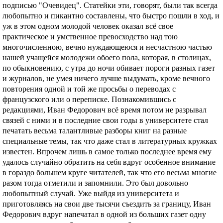
подписью "Очевидец". Статейки эти, говорят, были так всегда
любопытно и пикантно составлены, что быстро пошли в ход, и
уж в этом одном молодой человек оказал всё свое
практическое и умственное превосходство над тою
многочисленною, вечно нуждающеюся и несчастною частью
нашей учащейся молодежи обоего пола, которая, в столицах,
по обыкновению, с утра до ночи обивает пороги разных газет
и журналов, не умея ничего лучше выдумать, кроме вечного
повторения одной и той же просьбы о переводах с
французского или о переписке. Познакомившись с
редакциями, Иван Федорович всё время потом не разрывал
связей с ними и в последние свои годы в университете стал
печатать весьма талантливые разборы книг на разные
специальные темы, так что даже стал в литературных кружках
известен. Впрочем лишь в самое только последнее время ему
удалось случайно обратить на себя вдруг особенное внимание
в гораздо большем круге читателей, так что его весьма многие
разом тогда отметили и запомнили. Это был довольно
любопытный случай. Уже выйдя из университета и
приготовляясь на свои две тысячи съездить за границу, Иван
Федорович вдруг напечатал в одной из больших газет одну