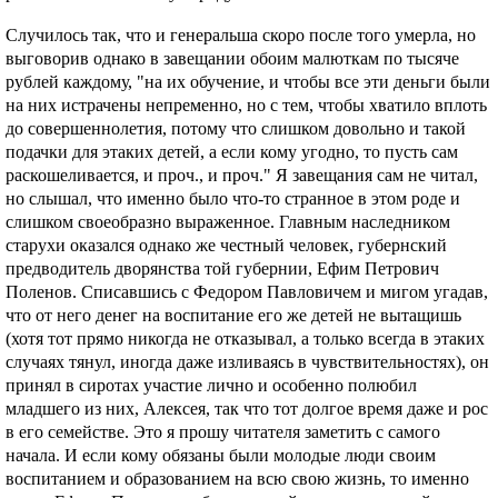
Случилось так, что и генеральша скоро после того умерла, но
выговорив однако в завещании обоим малюткам по тысяче
рублей каждому, "на их обучение, и чтобы все эти деньги были
на них истрачены непременно, но с тем, чтобы хватило вплоть
до совершеннолетия, потому что слишком довольно и такой
подачки для этаких детей, а если кому угодно, то пусть сам
раскошеливается, и проч., и проч." Я завещания сам не читал,
но слышал, что именно было что-то странное в этом роде и
слишком своеобразно выраженное. Главным наследником
старухи оказался однако же честный человек, губернский
предводитель дворянства той губернии, Ефим Петрович
Поленов. Списавшись с Федором Павловичем и мигом угадав,
что от него денег на воспитание его же детей не вытащишь
(хотя тот прямо никогда не отказывал, а только всегда в этаких
случаях тянул, иногда даже изливаясь в чувствительностях), он
принял в сиротах участие лично и особенно полюбил
младшего из них, Алексея, так что тот долгое время даже и рос
в его семействе. Это я прошу читателя заметить с самого
начала. И если кому обязаны были молодые люди своим
воспитанием и образованием на всю свою жизнь, то именно