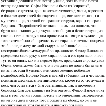
устраивал делишки свои всегда удачно, хотя конечно почти
всегда подловато. Софья Ивановна была из "сироток",
безродная с детства, дочь какого-то темного дьякона, взросшая
в богатом доме своей благодетельницы, воспитательницы и
мучительницы, знатной генеральши старухи, вдовы генерала
Ворохова. Подробностей не знаю, но слышал лишь то, что
будто воспитанницу, кроткую, незлобивую и безответную, раз
сняли с петли, которую она привесила на гвозде в чулане, – до
того тяжело было ей переносить своенравие и вечные попреки
этой, повидимому не злой старухи, но бывшей лишь
нестерпимейшею самодуркой от праздности. Федор Павлович
предложил свою руку, о нем справились и его прогнали, и вот
тут-то он опять, как и в первом браке, предложил сиротке увоз.
Очень, очень может быть, что и она даже не пошла бы за него
ни за что, если б узнала о нем своевременно побольше
подробностей. Но дело было в другой губернии; да и что могла
понимать шестнадцатилетняя девочка, кроме того, что лучше в
реку, чем оставаться у благодетельницы. Так и променяла
бедняжка благодетельницу на благодетеля. Федор Павлович не
взял в этот раз ни гроша, потому что генеральша рассердилась,
ничего не дала и сверх того прокляла их обоих; но он и не
рассчитывал на этот раз взять, а прельстился лишь