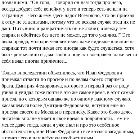
познаниями. "Он горд, – говорил он нам тогда про него, –
всегда добудет себе копейку, у него и теперь есть деньги на
заграницу – чего ж ему здесь надо? Всем ясно, что он приехал
к отцу не за деньгами, потому что во всяком случае отец их не
даст. Пить вино и развратничать он не любит, а между тем
старик и обойтись без него не может, до того ужились!" Это
была правда; молодой человек имел даже видимое влияние на
старика; тот почти начал его иногда как будто слушаться, хотя
был чрезвычайно и даже злобно подчас своенравен; даже вести
себя начал иногда приличнее...
Только впоследствии объяснилось, что Иван Федорович
приезжал отчасти по просьбе и по делам своего старшего
брата, Дмитрия Федоровича, которого в первый раз от роду
узнал и увидал тоже почти в это же самое время, в этот самый
приезд, но с которым однако же по одному важному случаю,
касавшемуся более Дмитрия Федоровича, вступил еще до
приезда своего из Москвы в переписку. Какое это было дело,
читатель вполне узнает в свое время в подробности. Тем не
менее даже тогда, когда я уже знал и про это особенное
обстоятельство, мне Иван Федорович всё казался загадочным,
а приезд его к нам всё-таки необъяснимым.