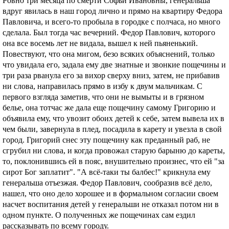
Ровно три месяца по смерти Софьи Ивановны, генеральша
вдруг явилась в наш город лично и прямо на квартиру Федора
Павловича, и всего-то пробыла в городке с полчаса, но много
сделала. Был тогда час вечерний. Федор Павлович, которого
она все восемь лет не видала, вышел к ней пьяненький.
Повествуют, что она мигом, безо всяких объяснений, только
что увидала его, задала ему две знатные и звонкие пощечины и
три раза рванула его за вихор сверху вниз, затем, не прибавив
ни слова, направилась прямо в избу к двум мальчикам. С
первого взгляда заметив, что они не вымыты и в грязном
белье, она тотчас же дала еще пощечину самому Григорию и
объявила ему, что увозит обоих детей к себе, затем вывела их в
чем были, завернула в плед, посадила в карету и увезла в свой
город. Григорий снес эту пощечину как преданный раб, не
сгрубил ни слова, и когда провожал старую барыню до кареты,
то, поклонившись ей в пояс, внушительно произнес, что ей "за
сирот Бог заплатит". "А всё-таки ты балбес!" крикнула ему
генеральша отъезжая. Федор Павлович, сообразив всё дело,
нашел, что оно дело хорошее и в формальном согласии своем
насчет воспитания детей у генеральши не отказал потом ни в
одном пункте. О полученных же пощечинах сам ездил
рассказывать по всему городу.