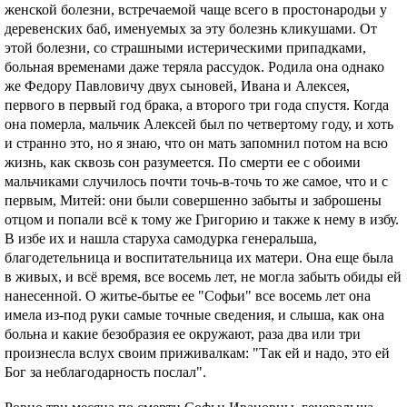
женской болезни, встречаемой чаще всего в простонародьи у
деревенских баб, именуемых за эту болезнь кликушами. От
этой болезни, со страшными истерическими припадками,
больная временами даже теряла рассудок. Родила она однако
же Федору Павловичу двух сыновей, Ивана и Алексея,
первого в первый год брака, а второго три года спустя. Когда
она померла, мальчик Алексей был по четвертому году, и хоть
и странно это, но я знаю, что он мать запомнил потом на всю
жизнь, как сквозь сон разумеется. По смерти ее с обоими
мальчиками случилось почти точь-в-точь то же самое, что и с
первым, Митей: они были совершенно забыты и заброшены
отцом и попали всё к тому же Григорию и также к нему в избу.
В избе их и нашла старуха самодурка генеральша,
благодетельница и воспитательница их матери. Она еще была
в живых, и всё время, все восемь лет, не могла забыть обиды ей
нанесенной. О житье-бытье ее "Софьи" все восемь лет она
имела из-под руки самые точные сведения, и слыша, как она
больна и какие безобразия ее окружают, раза два или три
произнесла вслух своим приживалкам: "Так ей и надо, это ей
Бог за неблагодарность послал".