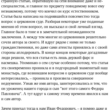
странную статью, обратившую на себя внимание даже и не-
специалистов, и главное по предмету повидимому вовсе ему
незнакомому, потому что кончил он курс естественником.
Статья была написана на поднявшийся повсеместно тогда
вопрос о церковном суде. Разбирая некоторые уже поданные
мнения об этом вопросе, он высказал и свой личный взгляд.
Главное было в тоне и в замечательной неожиданности
заключения. А между тем многие из церковников решительно
сочли автора за своего. И вдруг рядом с ними не только
гражданственники, но даже сами атеисты принялись и с своей
стороны аплодировать. В конце концов некоторые догадливые
люди решили, что вся статья есть лишь дерзкий фарс и
насмешка. Упоминаю о сем случае особенно потому, что статья
эта своевременно проникла и в подгородный знаменитый наш
монастырь, где возникшим вопросом о церковном суде вообще
интересовались, – проникла и произвела совершенное
недоумение. Узнав же имя автора, заинтересовались и тем, что
он уроженец нашего города и сын "вот этого самого Федора
Павловича". А тут вдруг к самому этому времени явился к нам
и сам автор.
Зачем приехал тогда к нам Иван Федорович, – я помню даже и