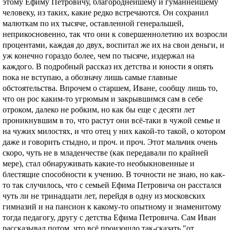
этому Ефиму Петровичу, благороднейшему и гуманнейшему
человеку, из таких, какие редко встречаются. Он сохранил
малюткам по их тысяче, оставленной генеральшей,
неприкосновенно, так что они к совершеннолетию их возросли
процентами, каждая до двух, воспитал же их на свои деньги, и
уж конечно гораздо более, чем по тысяче, издержал на
каждого. В подробный рассказ их детства и юности я опять
пока не вступаю, а обозначу лишь самые главные
обстоятельства. Впрочем о старшем, Иване, сообщу лишь то,
что он рос каким-то угрюмым и закрывшимся сам в себе
отроком, далеко не робким, но как бы еще с десяти лет
проникнувшим в то, что растут они всё-таки в чужой семье и
на чужих милостях, и что отец у них какой-то такой, о котором
даже и говорить стыдно, и проч. и проч. Этот мальчик очень
скоро, чуть не в младенчестве (как передавали по крайней
мере), стал обнаруживать какие-то необыкновенные и
блестящие способности к учению. В точности не знаю, но как-
то так случилось, что с семьей Ефима Петровича он расстался
чуть ли не тринадцати лет, перейдя в одну из московских
гимназий и на пансион к какому-то опытному и знаменитому
тогда педагогу, другу с детства Ефима Петровича. Сам Иван
рассказывал потом, что всё произошло так-сказать "от