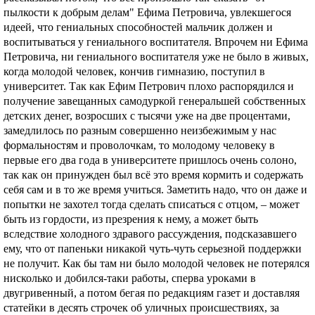
пылкости к добрым делам" Ефима Петровича, увлекшегося
идеей, что гениальных способностей мальчик должен и
воспитываться у гениального воспитателя. Впрочем ни Ефима
Петровича, ни гениального воспитателя уже не было в живых,
когда молодой человек, кончив гимназию, поступил в
университет. Так как Ефим Петрович плохо распорядился и
получение завещанных самодуркой генеральшей собственных
детских денег, возросших с тысячи уже на две процентами,
замедлилось по разным совершенно неизбежимым у нас
формальностям и проволочкам, то молодому человеку в
первые его два года в университете пришлось очень солоно,
так как он принужден был всё это время кормить и содержать
себя сам и в то же время учиться. Заметить надо, что он даже и
попытки не захотел тогда сделать списаться с отцом, – может
быть из гордости, из презрения к нему, а может быть
вследствие холодного здравого рассуждения, подсказавшего
ему, что от папеньки никакой чуть-чуть серьезной поддержки
не получит. Как бы там ни было молодой человек не потерялся
нисколько и добился-таки работы, сперва уроками в
двугривенный, а потом бегая по редакциям газет и доставляя
статейки в десять строчек об уличных происшествиях, за