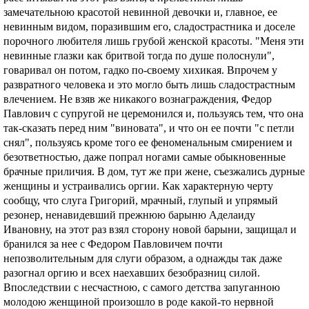
замечательною красотой невинной девочки и, главное, ее
невинным видом, поразившим его, сладострастника и доселе
порочного любителя лишь грубой женской красоты. "Меня эти
невинные глазки как бритвой тогда по душе полоснули",
говаривал он потом, гадко по-своему хихикая. Впрочем у
развратного человека и это могло быть лишь сладострастным
влечением. Не взяв же никакого вознаграждения, Федор
Павлович с супругой не церемонился и, пользуясь тем, что она
так-сказать перед ним "виновата", и что он ее почти "с петли
снял", пользуясь кроме того ее феноменальным смирением и
безответностью, даже попрал ногами самые обыкновенные
брачные приличия. В дом, тут же при жене, съезжались дурные
женщины и устраивались оргии. Как характерную черту
сообщу, что слуга Григорий, мрачный, глупый и упрямый
резонер, ненавидевший прежнюю барыню Аделаиду
Ивановну, на этот раз взял сторону новой барыни, защищал и
бранился за нее с Федором Павловичем почти
непозволительным для слуги образом, а однажды так даже
разогнал оргию и всех наехавших безобразниц силой.
Впоследствии с несчастною, с самого детства запуганною
молодою женщиной произошло в роде какой-то нервной