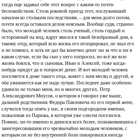
тогда еще задавал себе этот вопрос с каким-то почти
беспокойством. Столь роковой приезд этот, послуживший
началом ко стольким последствиям, – для меня долго потом,
почти всегда оставался делом неясным. Вообще судя, странно
было, что молодой человек столь ученый, столь гордый и
осторожный на вид, вдруг явился в такой безобразный дом, к
такому отцу, который всю жизнь его игнорировал, не знал его
и не помнил, и хоть не дал бы конечно денег ни за что и ни в
каком случае, если бы сын у него попросил, но всё же всю
жизнь боялся, что и сыновья, Иван и Алексей, тоже когда-
нибудь придут да и попросят денег. И вот молодой человек
поселяется в доме такого отца, живет с ним месяц и другой, и
оба уживаются как не надо лучше. Последнее даже особенно
удивило не только меня, но и многих других. Петр
Александрович Миусов, о котором я говорил уже выше,
дальний родственник Федора Павловича по его первой жене,
случился тогда опять у нас, в своем подгородном имении,
пожаловав из Парижа, в котором уже совсем поселился.
Помню, он-то именно и дивился всех более, познакомившись с
заинтересовавшим его чрезвычайно молодым человеком, с
которым он не без внутренней боли пикировался иногда