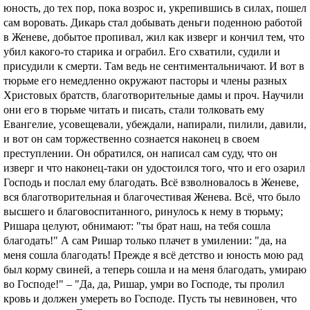
юность, до тех пор, пока возрос и, укрепившись в силах, пошел
сам воровать. Дикарь стал добывать деньги поденною работой
в Женеве, добытое пропивал, жил как изверг и кончил тем, что
убил какого-то старика и ограбил. Его схватили, судили и
присудили к смерти. Там ведь не сентиментальничают. И вот в
тюрьме его немедленно окружают пасторы и члены разных
Христовых братств, благотворительные дамы и проч. Научили
они его в тюрьме читать и писать, стали толковать ему
Евангелие, усовещевали, убеждали, напирали, пилили, давили,
и вот он сам торжественно сознается наконец в своем
преступлении. Он обратился, он написал сам суду, что он
изверг и что наконец-таки он удостоился того, что и его озарил
Господь и послал ему благодать. Всё взволновалось в Женеве,
вся благотворительная и благочестивая Женева. Всё, чтo было
высшего и благовоспитанного, ринулось к нему в тюрьму;
Ришара целуют, обнимают: "ты брат наш, на тебя сошла
благодать!" А сам Ришар только плачет в умилении: "да, на
меня сошла благодать! Прежде я всё детство и юность мою рад
был корму свиней, а теперь сошла и на меня благодать, умираю
во Господе!" – "Да, да, Ришар, умри во Господе, ты пролил
кровь и должен умереть во Господе. Пусть ты невиновен, что