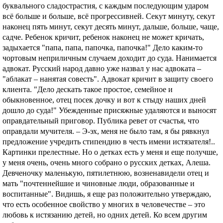
буквального сладострастия, с каждым последующим ударом
всё больше и больше, всё прогрессивней. Секут минуту, секут
наконец пять минут, секут десять минут, дальше, больше, чаще,
садче. Ребенок кричит, ребенок наконец не может кричать,
задыхается "папа, папа, папочка, папочка!" Дело каким-то
чортовым неприличным случаем доходит до суда. Нанимается
адвокат. Русский народ давно уже назвал у нас адвоката –
"аблакат – нанятая совесть". Адвокат кричит в защиту своего
клиента. "Дело дескать такое простое, семейное и
обыкновенное, отец посек дочку и вот к стыду наших дней
дошло до суда!" Убежденные присяжные удаляются и выносят
оправдательный приговор. Публика ревет от счастья, что
оправдали мучителя. – Э-эх, меня не было там, я бы рявкнул
предложение учредить стипендию в честь имени истязателя!..
Картинки прелестные. Но о детках есть у меня и еще получше,
у меня очень, очень много собрано о русских детках, Алеша.
Девченочку маленькую, пятилетнюю, возненавидели отец и
мать "почтеннейшие и чиновные люди, образованные и
воспитанные". Видишь, я еще раз положительно утверждаю,
что есть особенное свойство у многих в человечестве – это
любовь к истязанию детей, но одних детей. Ко всем другим