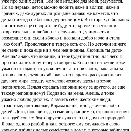
уже про одних детей. Тем не выгоднее для меня, разумеется.
Но во-первых, деток можно любить даже и вблизи, даже и
грязных, даже дурных лицом (мне однако же кажется, что
детки никогда не бывают дурны лицом). Во-вторых, о больших
я и потому еще говорить не буду, что, кроме того что они
отвратительны и любви не заслуживают, у них есть и
возмездие: они съели яблоко и познали добро и зло и стали
"яко бози". Продолжают и теперь есть его. Но деточки ничего
не съели и пока еще ни в чем невиновны. Любишь ты деток,
Алеша? Знаю, что любишь, и тебе будет понятно, для чего я
про них одних хочу теперь говорить. Если они на земле тоже
ужасно страдают, то уж конечно за отцов своих, наказаны за
отцов своих, съевших яблоко, – но ведь это рассуждение из
другого мира, сердцу же человеческому здесь на земле
непонятное. Нельзя страдать неповинному за другого, да еще
такому неповинному! Подивись на меня, Алеша, я тоже
ужасно люблю деточек. И заметь себе, жестокие люди,
страстные, плотоядные, Карамазовцы, иногда очень любят
детей. Дети, пока дети, до семи лет, например, страшно отстоят
от людей совсем будто другое существо и с другою природой.
Я знал одного разбойника в остроге: ему случалось в свою
карьеру, избивая целые семейства в домах, в которые забирался