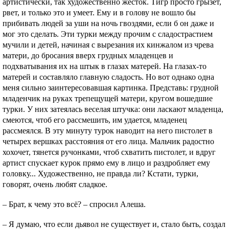
артистически, так художественно жесток. Тигр просто грызет,
рвет, и только это и умеет. Ему и в голову не вошло бы
прибивать людей за уши на ночь гвоздями, если б он даже и
мог это сделать. Эти турки между прочим с сладострастием
мучили и детей, начиная с вырезания их кинжалом из чрева
матери, до бросания вверх грудных младенцев и
подхватывания их на штык в глазах матерей. На глазах-то
матерей и составляло главную сладость. Но вот однако одна
меня сильно заинтересовавшая картинка. Представь: грудной
младенчик на руках трепещущей матери, кругом вошедшие
турки. У них затеялась веселая штучка: они ласкают младенца,
смеются, чтоб его рассмешить, им удается, младенец
рассмеялся. В эту минуту турок наводит на него пистолет в
четырех вершках расстояния от его лица. Мальчик радостно
хохочет, тянется ручонками, чтоб схватить пистолет, и вдруг
артист спускает курок прямо ему в лицо и раздробляет ему
головку... Художественно, не правда ли? Кстати, турки,
говорят, очень любят сладкое.
– Брат, к чему это всё? – спросил Алеша.
– Я думаю, что если дьявол не существует и, стало быть, создал