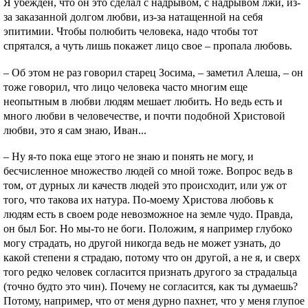
Я убежден, что он это сделал с надрывом, с надрывом лжи, из-
за заказанной долгом любви, из-за натащенной на себя
эпитимии. Чтобы полюбить человека, надо чтобы тот
спрятался, а чуть лишь покажет лицо свое – пропала любовь.
– Об этом не раз говорил старец Зосима, – заметил Алеша, – он
тоже говорил, что лицо человека часто многим еще
неопытным в любви людям мешает любить. Но ведь есть и
много любви в человечестве, и почти подобной Христовой
любви, это я сам знаю, Иван...
– Ну я-то пока еще этого не знаю и понять не могу, и
бесчисленное множество людей со мной тоже. Вопрос ведь в
том, от дурных ли качеств людей это происходит, или уж от
того, что такова их натура. По-моему Христова любовь к
людям есть в своем роде невозможное на земле чудо. Правда,
он был Бог. Но мы-то не боги. Положим, я например глубоко
могу страдать, но другой никогда ведь не может узнать, до
какой степени я страдаю, потому что он другой, а не я, и сверх
того редко человек согласится признать другого за страдальца
(точно будто это чин). Почему не согласится, как ты думаешь?
Потому, например, что от меня дурно пахнет, что у меня глупое