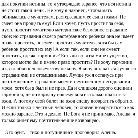
для покупки истины, то я утверждаю заранее, что вся истина
не стоит такой цены. Не хочу я наконец, чтобы мать
обнималась с мучителем, растерзавшим ее сына псами! Не
смеет она прощать ему! Если хочет, пусть простит за себя,
пусть простит мучителю материнское безмерное страдание
свое; но страдания своего растерзанного ребенка она не имеет
права простить, не смеет простить мучителя, хотя бы сам
ребенок простил их ему! А если так, если они не смеют
простить, где же гармония? Есть ли во всем мире существо,
которое могло бы и имело право простить? Не хочу гармонии,
из-за любви к человечеству не хочу. Я хочу оставаться лучше со
страданиями не отомщенными. Лучше уж я останусь при
неотомщенном страдании моем и неутоленном негодовании
моем, хотя бы я был и не прав. Да и слишком дорого оценили
гармонию, не по карману нашему вовсе столько платить за
вход. А потому свой билет на вход спешу возвратить обратно.
И если только я честный человек, то обязан возвратить его как
можно заранее. Это и делаю. Не Бога я не принимаю, Алеша, я
только билет ему почтительнейше возвращаю.
– Это бунт, – тихо и потупившись проговорил Алеша.