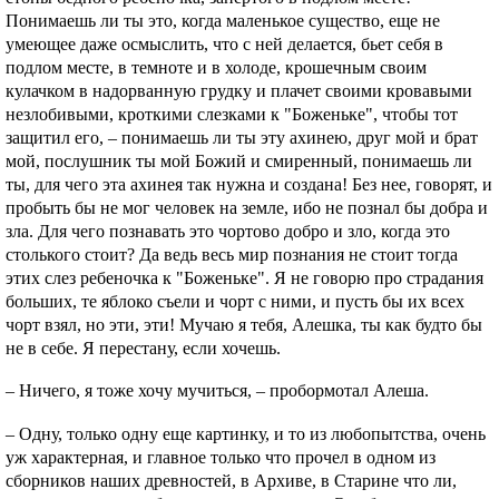
Понимаешь ли ты это, когда маленькое существо, еще не
умеющее даже осмыслить, что с ней делается, бьет себя в
подлом месте, в темноте и в холоде, крошечным своим
кулачком в надорванную грудку и плачет своими кровавыми
незлобивыми, кроткими слезками к "Боженьке", чтобы тот
защитил его, – понимаешь ли ты эту ахинею, друг мой и брат
мой, послушник ты мой Божий и смиренный, понимаешь ли
ты, для чего эта ахинея так нужна и создана! Без нее, говорят, и
пробыть бы не мог человек на земле, ибо не познал бы добра и
зла. Для чего познавать это чортово добро и зло, когда это
столького стоит? Да ведь весь мир познания не стоит тогда
этих слез ребеночка к "Боженьке". Я не говорю про страдания
больших, те яблоко съели и чорт с ними, и пусть бы их всех
чорт взял, но эти, эти! Мучаю я тебя, Алешка, ты как будто бы
не в себе. Я перестану, если хочешь.
– Ничего, я тоже хочу мучиться, – пробормотал Алеша.
– Одну, только одну еще картинку, и то из любопытства, очень
уж характерная, и главное только что прочел в одном из
сборников наших древностей, в Архиве, в Старине чтo ли,