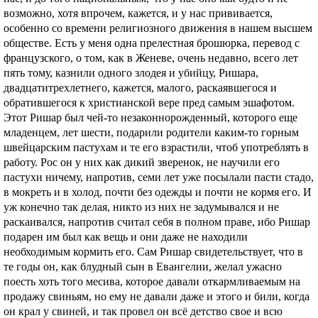
возможно, хотя впрочем, кажется, и у нас прививается,
особенно со времени религиозного движения в нашем высшем
обществе. Есть у меня одна прелестная брошюрка, перевод с
французского, о том, как в Женеве, очень недавно, всего лет
пять тому, казнили одного злодея и убийцу, Ришара,
двадцатитрехлетнего, кажется, малого, раскаявшегося и
обратившегося к христианской вере пред самым эшафотом.
Этот Ришар был чей-то незаконнорожденный, которого еще
младенцем, лет шести, подарили родители каким-то горным
швейцарским пастухам и те его взрастили, чтоб употреблять в
работу. Рос он у них как дикий зверенок, не научили его
пастухи ничему, напротив, семи лет уже посылали пасти стадо,
в мокреть и в холод, почти без одежды и почти не кормя его. И
уж конечно так делая, никто из них не задумывался и не
раскаивался, напротив считал себя в полном праве, ибо Ришар
подарен им был как вещь и они даже не находили
необходимым кормить его. Сам Ришар свидетельствует, что в
те годы он, как блудный сын в Евангелии, желал ужасно
поесть хоть того месива, которое давали откармливаемым на
продажу свиньям, но ему не давали даже и этого и били, когда
он крал у свиней, и так провел он всё детство свое и всю