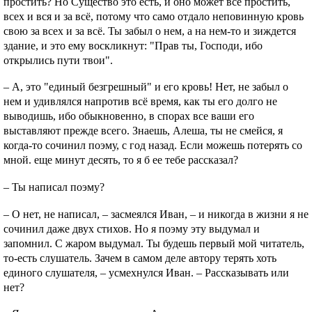
простить? Но Существо это есть, и оно может все простить,
всех и вся и за всё, потому что само отдало неповинную кровь
свою за всех и за всё. Ты забыл о нем, а на нем-то и зиждется
здание, и это ему воскликнут: "Прав ты, Господи, ибо
открылись пути твои".
– А, это "единый безгрешный" и его кровь! Нет, не забыл о
нем и удивлялся напротив всё время, как ты его долго не
выводишь, ибо обыкновенно, в спорах все ваши его
выставляют прежде всего. Знаешь, Алеша, ты не смейся, я
когда-то сочинил поэму, с год назад. Если можешь потерять со
мной. еще минут десять, то я б ее тебе рассказал?
– Ты написал поэму?
– О нет, не написал, – засмеялся Иван, – и никогда в жизни я не
сочинил даже двух стихов. Но я поэму эту выдумал и
запомнил. С жаром выдумал. Ты будешь первый мой читатель,
то-есть слушатель. Зачем в самом деле автору терять хоть
единого слушателя, – усмехнулся Иван. – Рассказывать или
нет?