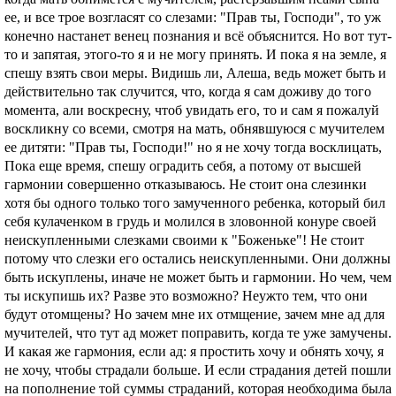
ее, и все трое возгласят со слезами: "Прав ты, Господи", то уж
конечно настанет венец познания и всё объяснится. Но вот тут-
то и запятая, этого-то я и не могу принять. И пока я на земле, я
спешу взять свои меры. Видишь ли, Алеша, ведь может быть и
действительно так случится, что, когда я сам доживу до того
момента, али воскресну, чтоб увидать его, то и сам я пожалуй
воскликну со всеми, смотря на мать, обнявшуюся с мучителем
ее дитяти: "Прав ты, Господи!" но я не хочу тогда восклицать,
Пока еще время, спешу оградить себя, а потому от высшей
гармонии совершенно отказываюсь. Не стоит она слезинки
хотя бы одного только того замученного ребенка, который бил
себя кулаченком в грудь и молился в зловонной конуре своей
неискупленными слезками своими к "Боженьке"! Не стоит
потому что слезки его остались неискупленными. Они должны
быть искуплены, иначе не может быть и гармонии. Но чем, чем
ты искупишь их? Разве это возможно? Неужто тем, что они
будут отомщены? Но зачем мне их отмщение, зачем мне ад для
мучителей, что тут ад может поправить, когда те уже замучены.
И какая же гармония, если ад: я простить хочу и обнять хочу, я
не хочу, чтобы страдали больше. И если страдания детей пошли
на пополнение той суммы страданий, которая необходима была