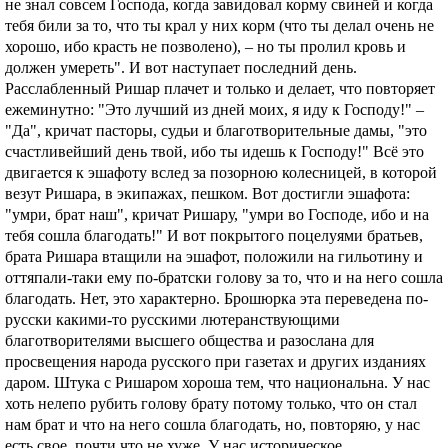
не знал совсем Господа, когда завидовал корму свиней и когда
тебя били за то, что ты крал у них корм (что ты делал очень не
хорошо, ибо красть не позволено), – но ты пролил кровь и
должен умереть". И вот наступает последний день.
Расслабленный Ришар плачет и только и делает, что повторяет
ежеминутно: "Это лучший из дней моих, я иду к Господу!" –
"Да", кричат пасторы, судьи и благотворительные дамы, "это
счастливейший день твой, ибо ты идешь к Господу!" Всё это
двигается к эшафоту вслед за позорною колесницей, в которой
везут Ришара, в экипажах, пешком. Вот достигли эшафота:
"умри, брат наш", кричат Ришару, "умри во Господе, ибо и на
тебя сошла благодать!" И вот покрытого поцелуями братьев,
брата Ришара втащили на эшафот, положили на гильотину и
оттяпали-таки ему по-братски голову за то, что и на него сошла
благодать. Нет, это характерно. Брошюрка эта переведена по-
русски какими-то русскими лютеранствующими
благотворителями высшего общества и разослана для
просвещения народа русского при газетах и других изданиях
даром. Штука с Ришаром хороша тем, что национальна. У нас
хоть нелепо рубить голову брату потому только, что он стал
нам брат и что на него сошла благодать, но, повторяю, у нас
есть свое, почти что не хуже. У нас историческое,