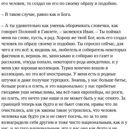
его человек, то создал он его по своему образу и подобию.
– В таком случае, равно как и Бога.
– А ты удивительно как умеешь оборачивать словечки, как
говорит Полоний в Гамлете, – засмеялся Иван. – Ты поймал
меня на слове, пусть, я рад. Хорош же твой Бог, коль его создал
человек по образу своему и подобию. Ты спросил сейчас, для
чего я это всё: я, видишь ли, любитель и собиратель некоторых
фактиков и, веришь ли, записываю и собираю из газет и
рассказов, откуда попало, некоторого рода анекдотики, и у
меня уже хорошая коллекция. Турки конечно вошли в
коллекцию, но это всё иностранцы. У меня есть и родные
штучки и даже получше турецких. Знаешь, у нас больше битье,
больше розга и плеть, и это национально: у нас прибитые
гвоздями уши немыслимы, мы всё-таки европейцы, но розги,
но плеть, это нечто уже наше и не может быть у нас отнято. За
границей теперь как будто и не бьют совсем, нравы что ли
очистились, али уж законы такие устроились, что человек
человека как будто уж и не смеет посечь, но за то они
вознаградили себя другим и тоже чисто национальным, как и у
нас, и до того национальным, что у нас оно как будто и не