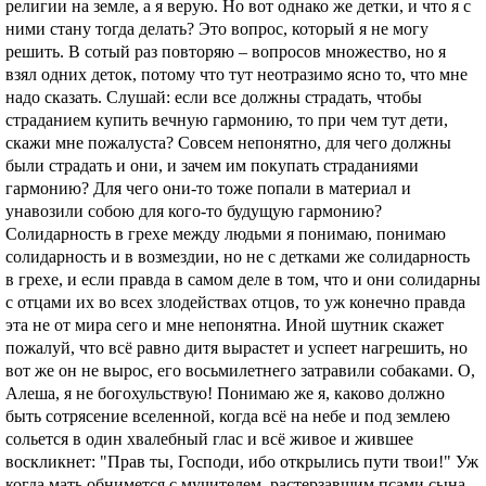
религии на земле, а я верую. Но вот однако же детки, и что я с
ними стану тогда делать? Это вопрос, который я не могу
решить. В сотый раз повторяю – вопросов множество, но я
взял одних деток, потому что тут неотразимо ясно то, что мне
надо сказать. Слушай: если все должны страдать, чтобы
страданием купить вечную гармонию, то при чем тут дети,
скажи мне пожалуста? Совсем непонятно, для чего должны
были страдать и они, и зачем им покупать страданиями
гармонию? Для чего они-то тоже попали в материал и
унавозили собою для кого-то будущую гармонию?
Солидарность в грехе между людьми я понимаю, понимаю
солидарность и в возмездии, но не с детками же солидарность
в грехе, и если правда в самом деле в том, что и они солидарны
с отцами их во всех злодействах отцов, то уж конечно правда
эта не от мира сего и мне непонятна. Иной шутник скажет
пожалуй, что всё равно дитя вырастет и успеет нагрешить, но
вот же он не вырос, его восьмилетнего затравили собаками. О,
Алеша, я не богохульствую! Понимаю же я, каково должно
быть сотрясение вселенной, когда всё на небе и под землею
сольется в один хвалебный глас и всё живое и жившее
воскликнет: "Прав ты, Господи, ибо открылись пути твои!" Уж
когда мать обнимется с мучителем, растерзавшим псами сына