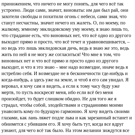
принижением, что ничего не могу понять, для чего всё так
устроено. Люди сами, значит, виноваты: им дан был рай, они
захотели свободы и похитили огонь с небеси, сами зная, что
станут несчастны, значит нечего их жалеть. О, по моему, по
жалкому, земному эвклидовскому уму моему, я знаю лишь то,
что страдание есть, что виновных нет, что всё одно из другого
выходит прямо и просто, что всё течет и уравновешивается, –
но ведь это лишь эвклидовская дичь, ведь я знаю же это, ведь
жить по ней я не могу же согласиться! Что мне в том, что
виновных нет и что всё прямо и просто одно из другого
выходит, и что я это знаю – мне надо возмездие, иначе ведь я
истреблю себя. И возмездие не в бесконечности где-нибудь и
когда-нибудь, а здесь уже на земле, и чтоб я его сам увидал. Я
веровал, я хочу сам и видеть, а если к тому часу буду уже
мертв, то пусть воскресят меня, ибо если всё без меня
произойдет, то будет слишком обидно. Не для того же я
страдал, чтобы собой, злодействами и страданиями моими
унавозить кому-то будущую гармонию. Я хочу видеть своими
глазами, как лань ляжет подле льва и как зарезанный встанет и
обнимется с убившим его. Я хочу быть тут, когда все вдруг
узнают, для чего всё так было. На этом желании зиждутся все