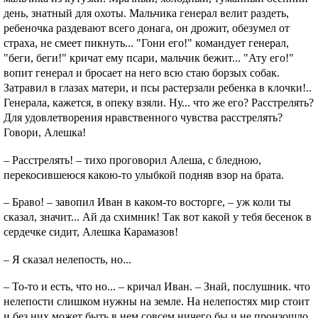
день, знатный для охоты. Мальчика генерал велит раздеть,
ребеночка раздевают всего донага, он дрожит, обезумел от
страха, не смеет пикнуть... "Гони его!" командует генерал,
"беги, беги!" кричат ему псари, мальчик бежит... "Ату его!"
вопит генерал и бросает на него всю стаю борзых собак.
Затравил в глазах матери, и псы растерзали ребенка в клочки!..
Генерала, кажется, в опеку взяли. Ну... что же его? Расстрелять?
Для удовлетворения нравственного чувства расстрелять?
Говори, Алешка!
– Расстрелять! – тихо проговорил Алеша, с бледною,
перекосившеюся какою-то улыбкой подняв взор на брата.
– Браво! – завопил Иван в каком-то восторге, – уж коли ты
сказал, значит... Ай да схимник! Так вот какой у тебя бесенок в
сердечке сидит, Алешка Карамазов!
– Я сказал нелепость, но...
– То-то и есть, что но... – кричал Иван. – Знай, послушник. что
нелепости слишком нужны на земле. На нелепостях мир стоит
и без них может быть в нем совсем ничего бы и не произошло.