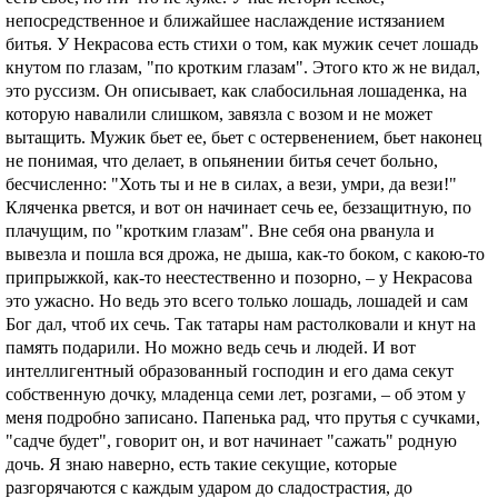
непосредственное и ближайшее наслаждение истязанием
битья. У Некрасова есть стихи о том, как мужик сечет лошадь
кнутом по глазам, "по кротким глазам". Этого кто ж не видал,
это руссизм. Он описывает, как слабосильная лошаденка, на
которую навалили слишком, завязла с возом и не может
вытащить. Мужик бьет ее, бьет с остервенением, бьет наконец
не понимая, что делает, в опьянении битья сечет больно,
бесчисленно: "Хоть ты и не в силах, а вези, умри, да вези!"
Кляченка рвется, и вот он начинает сечь ее, беззащитную, по
плачущим, по "кротким глазам". Вне себя она рванула и
вывезла и пошла вся дрожа, не дыша, как-то боком, с какою-то
припрыжкой, как-то неестественно и позорно, – у Некрасова
это ужасно. Но ведь это всего только лошадь, лошадей и сам
Бог дал, чтоб их сечь. Так татары нам растолковали и кнут на
память подарили. Но можно ведь сечь и людей. И вот
интеллигентный образованный господин и его дама секут
собственную дочку, младенца семи лет, розгами, – об этом у
меня подробно записано. Папенька рад, что прутья с сучками,
"садче будет", говорит он, и вот начинает "сажать" родную
дочь. Я знаю наверно, есть такие секущие, которые
разгорячаются с каждым ударом до сладострастия, до