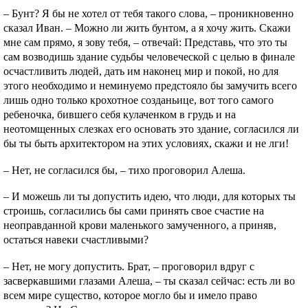
– Бунт? Я бы не хотел от тебя такого слова, – проникновенно
сказал Иван. – Можно ли жить бунтом, а я хочу жить. Скажи
мне сам прямо, я зову тебя, – отвечай: Представь, что это ты
сам возводишь здание судьбы человеческой с целью в финале
осчастливить людей, дать им наконец мир и покой, но для
этого необходимо и неминуемо предстояло бы замучить всего
лишь одно только крохотное созданьице, вот того самого
ребеночка, бившего себя кулаченком в грудь и на
неотомщенных слезках его основать это здание, согласился ли
бы ты быть архитектором на этих условиях, скажи и не лги!
– Нет, не согласился бы, – тихо проговорил Алеша.
– И можешь ли ты допустить идею, что люди, для которых ты
строишь, согласились бы сами принять свое счастие на
неоправданной крови маленького замученного, а приняв,
остаться навеки счастливыми?
– Нет, не могу допустить. Брат, – проговорил вдруг с
засверкавшими глазами Алеша, – ты сказал сейчас: есть ли во
всем мире существо, которое могло бы и имело право