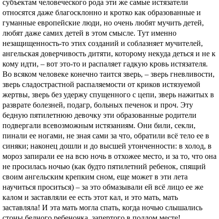
субъектам человеческого рода эти же самые истязатели
относятся даже благосклонно и кротко как образованные и
гуманные европейские люди, но очень любят мучить детей,
любят даже самих детей в этом смысле. Тут именно
незащищенность-то этих созданий и соблазняет мучителей,
ангельская доверчивость дитяти, которому некуда деться и не к
кому идти, – вот это-то и распаляет гадкую кровь истязателя.
Во всяком человеке конечно таится зверь, – зверь гневливости,
зверь сладострастной распаляемости от криков истязуемой
жертвы, зверь без удержу спущенного с цепи, зверь нажитых в
разврате болезней, подагр, больных печенок и проч. Эту
бедную пятилетнюю девочку эти образованные родители
подвергали всевозможным истязаниям. Они били, секли,
пинали ее ногами, не зная сами за чтo, обратили всё тело ее в
синяки; наконец дошли и до высшей утонченности: в холод, в
мороз запирали ее на всю ночь в отхожее место, и за то, что она
не просилась ночью (как будто пятилетний ребенок, спящий
своим ангельским крепким сном, еще может в эти лета
научиться проситься) – за это обмазывали ей всё лицо ее же
калом и заставляли ее есть этот кал, и это мать, мать
заставляла! И эта мать могла спать, когда ночью слышались
стоны бедного ребеночка, запертого в подлом месте!