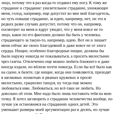
лицо, потому что я раз когда-то отдавил ему ногу. К тому же
страдание и страдание: унизительное страдание, унижающее
меня, голод, например, еще допустит во мне мой благодетель,
но чуть повыше страдание, за идею, например, нет, он это в
редких разве случаях допустит, потому что он, например,
посмотрит на меня и вдруг увидит, что у меня вовсе не то
лицо, какое по его фантазии должно бы быть у человека,
страдающего за такую-то, например, идею. Вот он и лишает
меня сейчас же своих благодеяний и даже вовсе не от злого
сердца. Нищие, особенно благородные нищие, должны бы
были наружу никогда не показываться, а просить милостыню
чрез газеты. Отвлеченно еще можно любить ближнего и даже
иногда издали, но вблизи почти никогда. Если бы всё было как
на сцене, в балете, где нищие, когда они появляются, приходят
в шелковых лохмотьях и рваных кружевах и просят
милостыню, грациозно танцуя, ну тогда еще можно
любоваться ими. Любоваться, но всё-таки не любить. Но
довольно об этом. Мне надо было лишь поставить тебя на мою
точку. Я хотел заговорить о страдании человечества вообще, но
лучше уж остановимся на страданиях одних детей. Это
уменьшит размеры моей аргументации раз в десять, но лучше