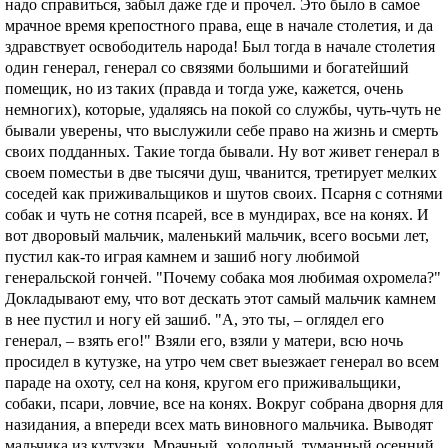
надо справиться, забыл даже где и прочел. Это было в самое
мрачное время крепостного права, еще в начале столетия, и да
здравствует освободитель народа! Был тогда в начале столетия
один генерал, генерал со связями большими и богатейший
помещик, но из таких (правда и тогда уже, кажется, очень
немногих), которые, удаляясь на покой со службы, чуть-чуть не
бывали уверены, что выслужили себе право на жизнь и смерть
своих подданных. Такие тогда бывали. Ну вот живет генерал в
своем поместьи в две тысячи душ, чванится, третирует мелких
соседей как приживальщиков и шутов своих. Псарня с сотнями
собак и чуть не сотня псарей, все в мундирах, все на конях. И
вот дворовый мальчик, маленький мальчик, всего восьми лет,
пустил как-то играя камнем и зашиб ногу любимой
генеральской гончей. "Почему собака моя любимая охромела?"
Докладывают ему, что вот дескать этот самый мальчик камнем
в нее пустил и ногу ей зашиб. "А, это ты, – оглядел его
генерал, – взять его!" Взяли его, взяли у матери, всю ночь
просидел в кутузке, на утро чем свет выезжает генерал во всем
параде на охоту, сел на коня, кругом его приживальщики,
собаки, псари, ловчие, все на конях. Вокруг собрана дворня для
назидания, а впереди всех мать виновного мальчика. Выводят
мальчика из кутузки. Мрачный, холодный, туманный осенний