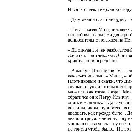
И, сняв с пачки верхнюю стору
– Да у меня и сдачи не будет, – 
– Нет, – сказал Митя, поглядев
попробовал пальцами две-три бу
вопросительно поглядел на Пет
– Да откуда вы так разбогатели
сбегать к Плотниковым. Они за
крикнул он в переднюю.
– В лавку к Плотниковым – ве
какою-то мыслью. – Миша, – об
Плотниковым и скажи, что Дмит
слушай, слушай: чтобы к его п
уложили как тогда, когда в Мок
обратился он к Петру Ильичу),
опять к мальчику. – Да слушай:
ветчины, икры, ну и всего, всег
двадцать, как прежде было... Д
два или три, аль четыре, – ну н
монпансье, тягушек – ну всего
на триста чтобы было... Ну, во