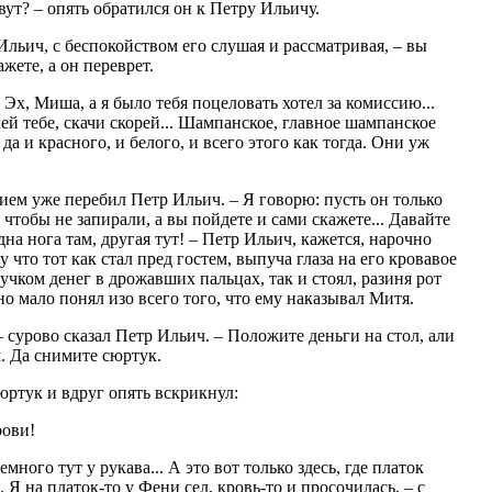
вут? – опять обратился он к Петру Ильичу.
Ильич, с беспокойством его слушая и рассматривая, – вы
жете, а он переврет.
! Эх, Миша, а я было тебя поцеловать хотел за комиссию...
ей тебе, скачи скорей... Шампанское, главное шампанское
да и красного, и белого, и всего этого как тогда. Они уж
нием уже перебил Петр Ильич. – Я говорю: пусть он только
, чтобы не запирали, а вы пойдете и сами скажете... Давайте
на нога там, другая тут! – Петр Ильич, кажется, нарочно
что тот как стал пред гостем, выпуча глаза на его кровавое
учком денег в дрожавших пальцах, так и стоял, разиня рот
но мало понял изо всего того, что ему наказывал Митя.
– сурово сказал Петр Ильич. – Положите деньги на стол, али
м. Да снимите сюртук.
юртук и вдруг опять вскрикнул:
рови!
емного тут у рукава... А это вот только здесь, где платок
 Я на платок-то у Фени сел, кровь-то и просочилась, – с