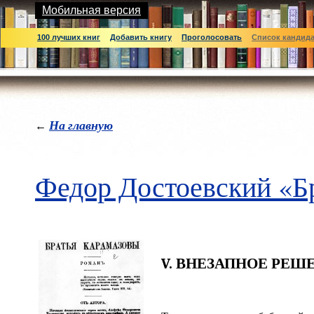
Мобильная версия
100 лучших книг
Добавить книгу
Проголосовать
Список кандид
На главную
←
Федор Достоевский «Б
V. ВНЕЗАПНОЕ РЕШ