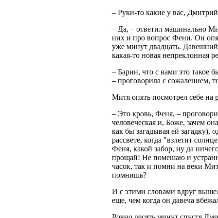
– Руки-то какие у вас, Дмитрий
– Да, – ответил машинально Ми
них и про вопрос Фени. Он опя
уже минут двадцать. Давешний
какая-то новая непреклонная р
– Барин, чтo с вами это такое 
– проговорила с сожалением, то
Митя опять посмотрел себе на 
– Это кровь, Феня, – проговори
человеческая и, Боже, зачем она
как бы загадывая ей загадку), 
рассвете, когда "взлетит солнц
Феня, какой забор, ну да ничего
прощай! Не помешаю и устранюс
часок, так и помни на веки Ми
помнишь?
И с этими словами вдруг вышел
еще, чем когда он давеча вбежа
Ровно десять минут спустя Дм