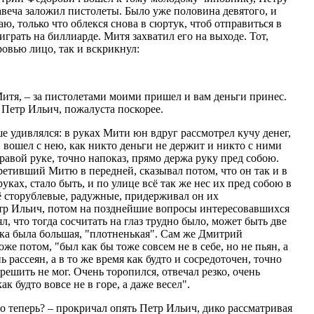
веча заложил пистолеты. Было уже половина девятого, и
ю, только что облекся снова в сюртук, чтоб отправиться в
грать на биллиарде. Митя захватил его на выходе. Тот,
ровью лицо, так и вскрикнул:
Митя, – за пистолетами моими пришел и вам деньги принес.
Петр Ильич, пожалуста поскорее.
е удивлялся: в руках Мити юн вдруг рассмотрел кучу денег,
 и вошел с нею, как никто деньги не держит и никто с ними
правой руке, точно напоказ, прямо держа руку пред собою.
ретивший Митю в передней, сказывал потом, что он так и в
ках, стало быть, и по улице всё так же нес их пред собою в
ё сторублевые, радужные, придерживал он их
тр Ильич, потом на позднейшие вопросы интересовавшихся
ял, что тогда сосчитать на глаз трудно было, может быть две
чка была большая, "плотненькая". Сам же Дмитрий
же потом, "был как бы тоже совсем не в себе, но не пьян, а
ь рассеян, а в то же время как будто и сосредоточен, точно
 решить не мог. Очень торопился, отвечал резко, очень
к будто вовсе не в горе, а даже весел".
чтo теперь? – прокричал опять Петр Ильич, дико рассматривая