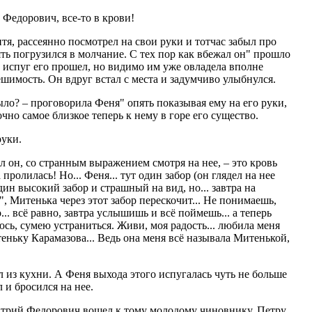
 Федорович, все-то в крови!
тя, рассеянно посмотрел на свои руки и тотчас забыл про
ть погрузился в молчание. С тех пор как вбежал он" прошло
 испуг его прошел, но видимо им уже овладела вполне
ешимость. Он вдруг встал с места и задумчиво улыбнулся.
было? – проговорила Феня" опять показывая ему на его руки,
чно самое близкое теперь к нему в горе его существо.
руки.
л он, со странным выражением смотря на нее, – это кровь
 пролилась! Но... Феня... тут один забор (он глядел на нее
один высокий забор и страшный на вид, но... завтра на
е", Митенька через этот забор перескочит... Не понимаешь,
... всё равно, завтра услышишь и всё поймешь... а теперь
ь, сумею устраниться. Живи, моя радость... любила меня
теньку Карамазова... Ведь она меня всё называла Митенькой,
 из кухни. А Феня выхода этого испугалась чуть не больше
л и бросился на нее.
итрий Федорович вошел к тому молодому чиновнику, Петру