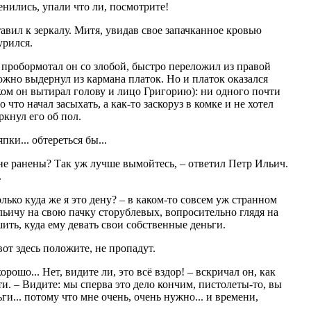
венились, упали что ли, посмотрите!
тавил к зеркалу. Митя, увидав свое запачканное кровью
урился.
– пробормотал он со злобой, быстро переложил из правой
ожно выдернул из кармана платок. Но и платок оказался
ком он вытирал голову и лицо Григорию): ни одного почти
о что начал засыхать, а как-то заскоруз в комке и не хотел
ркнул его об пол.
япки... обтереться бы...
а не ранены? Так уж лучше вымойтесь, – ответил Петр Ильич.
.
лько куда же я это дену? – в каком-то совсем уж странном
ьичу на свою пачку сторублевых, вопросительно глядя на
ить, куда ему девать свои собственные деньги.
вот здесь положите, не пропадут.
орошо... Нет, видите ли, это всё вздор! – вскричал он, как
и. – Видите: мы сперва это дело кончим, пистолеты-то, вы
ги... потому что мне очень, очень нужно... и времени,