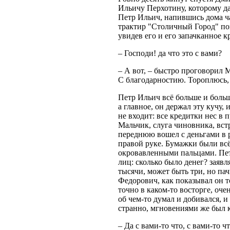
Ильичу Перхотину, которому да
Петр Ильич, напившись дома ча
трактир "Столичный Город" пои
увидев его и его запачканное к
– Господи! да чтo это с вами?
– А вот, – быстро проговорил 
С благодарностию. Тороплюсь, 
Петр Ильич всё больше и больш
а главное, он держал эту кучу,
не входит: все кредитки нес в 
Мальчик, слуга чиновника, вст
переднюю вошел с деньгами в ру
правой руке. Бумажки были вс
окровавленными пальцами. Пе
лиц: сколько было денег? заявл
тысячи, может быть три, но па
Федорович, как показывал он то
точно в каком-то восторге, очен
об чем-то думал и добивался, и
странно, мгновениями же был ка
– Да с вами-то что, с вами-то 