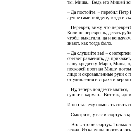
ты, Миша... Ведь его Мишей зо
– Да постойте, – перебил Петр 
лучше сами пойдете, тогда и ска
– Переврет, вижу, что переврет
Коли не переврешь, десять рубл
чтобы выкатили, да и коньячку, 
знают, как тогда было.
– Да слушайте вы! – с нетерпе
сбегает разменять, да прикажет
вашу кредитку. Марш, Миша, од
поскорей прогнал Мишу, потому 
лицо и окровавленные руки с п
от удивления и страха и вероят
– Ну, теперь пойдемте мыться, 
суньте в карман... Вот так, иде
И он стал ему помогать снять с
– Смотрите, у вас и сюртук в к
– Это... это не сюртук. Только н
лежал. Из кармана просочилось.