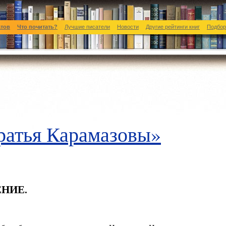
атов
Что почитать?
Лучшие писатели
Новости
Другие рейтинги книг
Подбор
ратья Карамазовы»
ЕНИЕ.