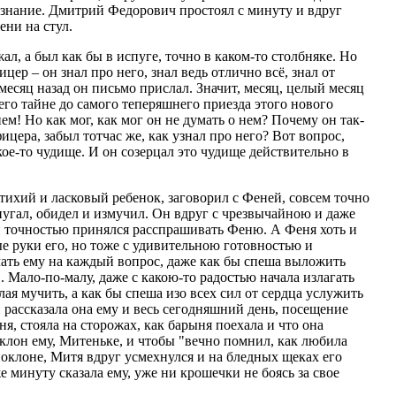
ознание. Дмитрий Федорович простоял с минуту и вдруг
ни на стул.
ал, а был как бы в испуге, точно в каком-то столбняке. Но
ицер – он знал про него, знал ведь отлично всё, знал от
месяц назад он письмо прислал. Значит, месяц, целый месяц
него тайне до самого теперяшнего приезда этого нового
нем! Но как мог, как мог он не думать о нем? Почему он так-
фицера, забыл тотчас же, как узнал про него? Вот вопрос,
кое-то чудище. И он созерцал это чудище действительно в
 тихий и ласковый ребенок, заговорил с Феней, совсем точно
епугал, обидел и измучил. Он вдруг с чрезвычайною и даже
 точностью принялся расспрашивать Феню. А Феня хоть и
е руки его, но тоже с удивительною готовностью и
ать ему на каждый вопрос, даже как бы спеша выложить
 Мало-по-малу, даже с какою-то радостью начала излагать
лая мучить, а как бы спеша изо всех сил от сердца услужить
 рассказала она ему и весь сегодняшний день, посещение
я, стояла на сторожах, как барыня поехала и что она
клон ему, Митеньке, и чтобы "вечно помнил, как любила
поклоне, Митя вдруг усмехнулся и на бледных щеках его
 минуту сказала ему, уже ни крошечки не боясь за свое