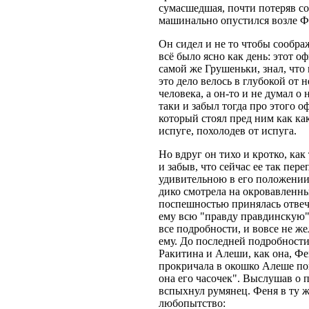
сумасшедшая, почти потеряв с
машинально опустился возле Фе
Он сидел и не то чтобы соображ
всё было ясно как день: этот оф
самой же Грушеньки, знал, что 
это дело велось в глубокой от 
человека, а он-то и не думал о 
таки и забыл тогда про этого о
который стоял пред ним как ка
испуге, похолодев от испуга.
Но вдруг он тихо и кротко, как
и забыв, что сейчас ее так пер
удивительною в его положении
дико смотрела на окровавленны
поспешностью принялась отвеч
ему всю "правду правдинскую".
все подробности, и вовсе не же
ему. До последней подробности
Ракитина и Алеши, как она, Фен
прокричала в окошко Алеше по
она его часочек". Выслушав о 
вспыхнул румянец. Феня в ту же
любопытство: