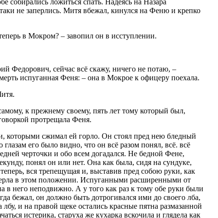
обе собирались ложиться спать. Надеясь на Назара
таки не заперлись. Митя вбежал, кинулся на Феню и крепко
м теперь в Мокром? – завопил он в исступлении.
ий Федорович, сейчас всё скажу, ничего не потаю, –
мерть испуганная Феня: – она в Мокрое к офицеру поехала.
итя.
самому, к прежнему своему, пять лет тому который был,
оговоркой протрещала Феня.
, которыми сжимал ей горло. Он стоял пред нею бледный
 глазам его было видно, что он всё разом понял, всё. всё
ледней черточки и обо всем догадался. Не бедной Фене,
екунду, понял он или нет. Она как была, сидя на сундуке,
ь теперь, вся трепещущая и, выставив пред собою руки, как
амерла в этом положении. Испуганными расширенными от
на в него неподвижно. А у того как раз к тому обе руки были
гда бежал, он должно быть дотрогивался ими до своего лба,
на лбу, и на правой щеке остались красные пятна размазанной
чаться истерика, старуха же кухарка вскочила и глядела как