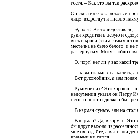
гостя. – Как это вы так раскро
Он схватил его за локоть и пос
лицо, вздрогнул и гневно нахм
– Э, чорт! Этого недоставало, 
руки кредитки в левую и судор
весь в крови (этим самым плат
местечка не было белого, и не т
развернуться. Митя злобно шва
– Э, чорт! нет ли у вас какой тр
– Так вы только запачкались, 
– Вот рукомойник, я вам подам
– Рукомойник? Это хорошо... то
недоумении указал он Петру Ил
него, точно тот должен был реш
– В карман суньте, али на стол 
– В карман? Да, в карман. Это х
бы вдруг выходя из рассеянност
мне их отдайте, а вот ваши день
времени ни капли...