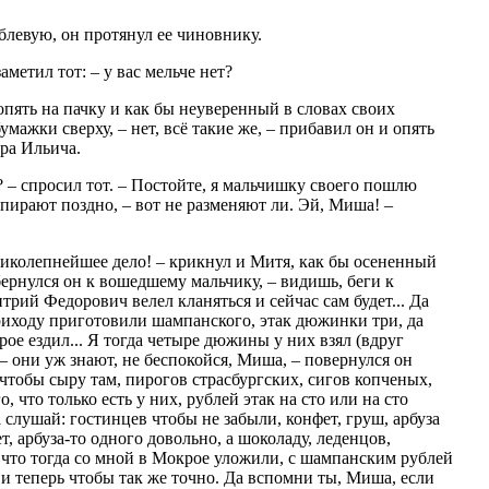
блевую, он протянул ее чиновнику.
заметил тот: – у вас мельче нет?
 опять на пачку и как бы неуверенный в словах своих
мажки сверху, – нет, всё такие же, – прибавил он и опять
ра Ильича.
? – спросил тот. – Постойте, я мальчишку своего пошлю
пирают поздно, – вот не разменяют ли. Эй, Миша! –
ликолепнейшее дело! – крикнул и Митя, как бы осененный
ернулся он к вошедшему мальчику, – видишь, беги к
рий Федорович велел кланяться и сейчас сам будет... Да
риходу приготовили шампанского, этак дюжинки три, да
рое ездил... Я тогда четыре дюжины у них взял (вдруг
 – они уж знают, не беспокойся, Миша, – повернулся он
 чтобы сыру там, пирогов страсбургских, сигов копченых,
о, что только есть у них, рублей этак на сто или на сто
а слушай: гостинцев чтобы не забыли, конфет, груш, арбуза
ет, арбуза-то одного довольно, а шоколаду, леденцов,
, чтo тогда со мной в Мокрое уложили, с шампанским рублей
т и теперь чтобы так же точно. Да вспомни ты, Миша, если