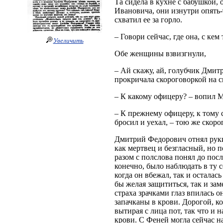
Та сидела в кухне с бабушкой, 
Ивановича, они изнутри опять-
схватил ее за горло.
– Говори сейчас, где она, с ке
Увеличить
Обе женщины взвизгнули,
– Ай скажу, ай, голубчик Дмитр
прокричала скороговоркой на с
– К какому офицеру? – вопил М
– К прежнему офицеру, к тому 
бросил и уехал, – тою же скор
Дмитрий Федорович отнял руки
как мертвец и безгласный, но по
разом с полслова понял до пос
конечно, было наблюдать в ту с
когда он вбежал, так и осталас
бы желая защититься, так и з
страха зрачками глаз впилась о
запачканы в крови. Дорогой, ко
вытирая с лица пот, так что и 
крови. С Феней могла сейчас на