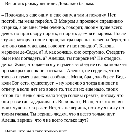
– Вы опять рюмку выпили. Довольно бы вам.
– Подожди, я еще одну, и еще одну, а там и покончу. Нет,
постой, ты меня перебил. В Мокром я проездом спрашиваю
старика, а он мне: "Мы оченно, говорит, любим пуще всего
девок по приговору пороть, и пороть даем всё парням. После
эту же, которую ноне порол, завтра парень в невесты берет, так
что оно самим девкам, говорит, у нас повадно". Каковы
маркизы де-Сады, а? А как хочешь, оно остроумно. Съездить
бы и нам поглядеть, а? Алешка, ты покраснел? Не стыдись,
детка. Жаль, что давеча я у игумена за обед не сел да монахам
про мокрых девок не рассказал. Алешка, не сердись, что я
твоего игумена давеча разобидел. Меня, брат, зло берет. Ведь
коли Бог есть. существует, – ну конечно я тогда виноват и
отвечу, а коли нет его вовсе то, так ли их еще надо, твоих
отцов-то? Ведь с них мало тогда головы срезать, потому что
они развитие задерживают. Веришь ты, Иван, что это меня в
моих чувствах терзает. Нет, ты не веришь, потому я вижу по
твоим глазам. Ты веришь людям, что я всего только шут.
Алеша, веришь, что я не всего только шут?
– Верю, что не всего только шут.