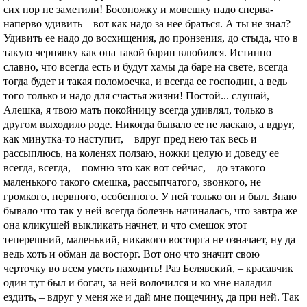
сих пор не заметили! Босоножку и мовешку надо сперва-
наперво удивить – вот как надо за нее браться. А ты не знал?
Удивить ее надо до восхищения, до пронзения, до стыда, что в
такую чернявку как она такой барин влюбился. Истинно
славно, что всегда есть и будут хамы да баре на свете, всегда
тогда будет и такая поломоечка, и всегда ее господин, а ведь
того только и надо для счастья жизни! Постой... слушай,
Алешка, я твою мать покойницу всегда удивлял, только в
другом выходило роде. Никогда бывало ее не ласкаю, а вдруг,
как минутка-то наступит, – вдруг пред нею так весь и
рассыплюсь, на коленях ползаю, ножки целую и доведу ее
всегда, всегда, – помню это как вот сейчас, – до этакого
маленького такого смешка, рассыпчатого, звонкого, не
громкого, нервного, особенного. У ней только он и был. Знаю
бывало что так у ней всегда болезнь начиналась, что завтра же
она кликушей выкликать начнет, и что смешок этот
теперешний, маленький, никакого восторга не означает, ну да
ведь хоть и обман да восторг. Вот оно чтo значит свою
черточку во всем уметь находить! Раз Белявский, – красавчик
один тут был и богач, за ней волочился и ко мне наладил
ездить, – вдруг у меня же и дай мне пощечину, да при ней. Так