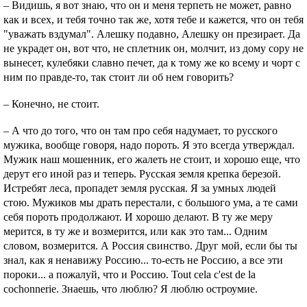
– Видишь, я вот знаю, что он и меня терпеть не может, равно
как и всех, и тебя точно так же, хотя тебе и кажется, что он тебя
"уважать вздумал". Алешку подавно, Алешку он презирает. Да
не украдет он, вот что, не сплетник он, молчит, из дому copy не
вынесет, кулебяки славно печет, да к тому же ко всему и чорт с
ним по правде-то, так стоит ли об нем говорить?
– Конечно, не стоит.
– А что до того, что он там про себя надумает, то русского
мужика, вообще говоря, надо пороть. Я это всегда утверждал.
Мужик наш мошенник, его жалеть не стоит, и хорошо еще, что
дерут его иной раз и теперь. Русская земля крепка березой.
Истребят леса, пропадет земля русская. Я за умных людей
стою. Мужиков мы драть перестали, с большого ума, а те сами
себя пороть продолжают. И хорошо делают. В ту же меру
мерится, в ту же и возмерится, или как это там... Одним
словом, возмерится. А Россия свинство. Друг мой, если бы ты
знал, как я ненавижу Россию... то-есть не Россию, а все эти
пороки... а пожалуй, что и Россию. Tout cela c'est de la
cochonnerie. Знаешь, что люблю? Я люблю остроумие.