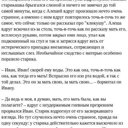
старикашка брызгался слюной и ничего не замечал до той
самой минуты, когда с Алешей вдруг произошло нечто очень
странное, а именно с ним вдруг повторилось точь-в-точь то же
самое, что сейчас только он рассказал про "кликушу". Алеша
вдруг вскочил из-за стола, точь-в-точь как по рассказу мать его,
всплеснул руками, потом закрыл ими лицо, упал как
подкошенный на стул и так и затрясся вдруг весь от
истерического припадка внезапных, сотрясающих и
неслышных слез. Необычайное сходство с матерью особенно
поразило старика.
– Иван, Иван! скорей ему воды. Это как она, точь-в-точь как
она, как тогда его мать! Вспрысни его изо рта водой, я так с
той делал. Это он за мать свою, за мать свою... – бормотал он
Ивану.
– Да ведь и моя, я думаю, мать, его мать была, как вы
полагаете? – вдруг с неудержимым гневным презрением
прорвался Иван. Старик вздрогнул от его засверкавшего
взгляда. Но тут случилось нечто очень странное, правда на
одну секунду: у старика действительно кажется выскочило из