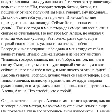
она, этакая овца – да я думал она изобьет меня за эту пощечину,
ведь как напала: "Ты, говорит, теперь битый, битый, ты
пощечину от него получил! Ты меня, говорит, ему продавал...
Да как он смел тебя ударить при мне! И не смей ко мне
приходить никогда, никогда! Сейчас беги, вызови его на
дуэль"... Так я ее тогда в монастырь для смирения возил, отцы
святые ее отчитывали. Но вот тебе Бог, Алеша, не обижал я
никогда мою кликушечку! Раз только, разве один, еще в
первый год: молилась уж она тогда очень, особенно
Богородичные праздники наблюдала и меня тогда от себя в
кабинет гнала. Думаю, дай-ка выбью я из нее эту мистику!
"Видишь, говорю, видишь, вот твой образ, вот он, вот я его
сниму. Смотри же, ты его за чудотворный считаешь, а я вот
сейчас на него при тебе плюну, и мне ничего за это не будет!..."
Как она увидела, Господи, думаю: убьет она меня теперь, а она
только вскочила, всплеснула руками, потом вдруг закрыла
руками лицо, вся затряслась и пала на пол... так и опустилась...
Алеша, Алеша! Чтo с тобой, чтo с тобой!
Старик вскочил в испуге. Алеша с самого того времени, как он
заговорил о его матери, мало-по-малу стал изменяться в лице.
Он покраснел, глаза его загорелись, губы вздрогнули... Пьяный