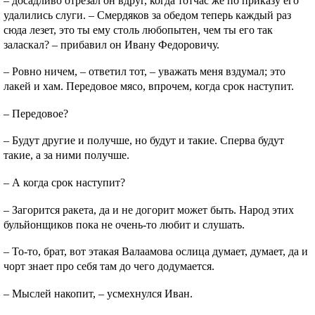
– досадливо отрезал он вдруг, когда тотчас же по приказу его
удалились слуги. – Смердяков за обедом теперь каждый раз
сюда лезет, это ты ему столь любопытен, чем ты его так
заласкал? – прибавил он Ивану Федоровичу.
– Ровно ничем, – ответил тот, – уважать меня вздумал; это
лакей и хам. Передовое мясо, впрочем, когда срок наступит.
– Передовое?
– Будут другие и получше, но будут и такие. Сперва будут
такие, а за ними получше.
– А когда срок наступит?
– Загорится ракета, да и не догорит может быть. Народ этих
бульйонщиков пока не очень-то любит и слушать.
– То-то, брат, вот этакая Валаамова ослица думает, думает, да и
чорт знает про себя там до чего додумается.
– Мыслей накопит, – усмехнулся Иван.