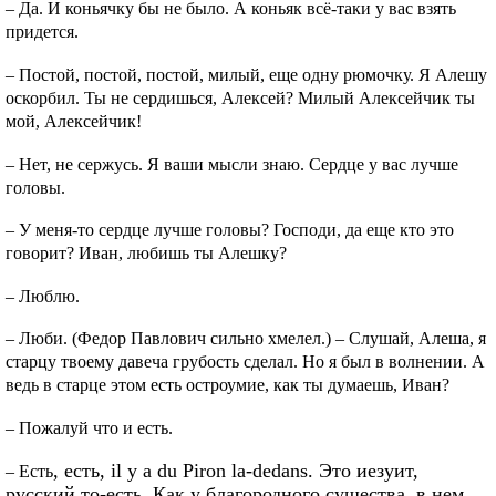
– Да. И коньячку бы не было. А коньяк всё-таки у вас взять
придется.
– Постой, постой, постой, милый, еще одну рюмочку. Я Алешу
оскорбил. Ты не сердишься, Алексей? Милый Алексейчик ты
мой, Алексейчик!
– Нет, не сержусь. Я ваши мысли знаю. Сердце у вас лучше
головы.
– У меня-то сердце лучше головы? Господи, да еще кто это
говорит? Иван, любишь ты Алешку?
– Люблю.
– Люби. (Федор Павлович сильно хмелел.) – Слушай, Алеша, я
старцу твоему давеча грубость сделал. Но я был в волнении. А
ведь в старце этом есть остроумие, как ты думаешь, Иван?
– Пожалуй что и есть.
,
есть
, il y a du Piron la-dedans.
Это иезуит,
–
Есть
русский то-есть. Как у благородного существа, в нем