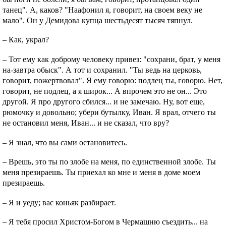
танец". А, каков? "Наафонил я, говорит, на своем веку не
мало". Он у Демидова купца шестьдесят тысяч тяпнул.
– Как, украл?
– Тот ему как доброму человеку привез: "сохрани, брат, у меня
на-завтра обыск". А тот и сохранил. "Ты ведь на церковь,
говорит, пожертвовал". Я ему говорю: подлец ты, говорю. Нет,
говорит, не подлец, а я широк... А впрочем это не он... Это
другой. Я про другого сбился... и не замечаю. Ну, вот еще,
рюмочку и довольно; убери бутылку, Иван. Я врал, отчего ты
не остановил меня, Иван... и не сказал, что вру?
– Я знал, что вы сами остановитесь.
– Врешь, это ты по злобе на меня, по единственной злобе. Ты
меня презираешь. Ты приехал ко мне и меня в доме моем
презираешь.
– Я и уеду; вас коньяк разбирает.
– Я тебя просил Христом-Богом в Чермашню съездить... на