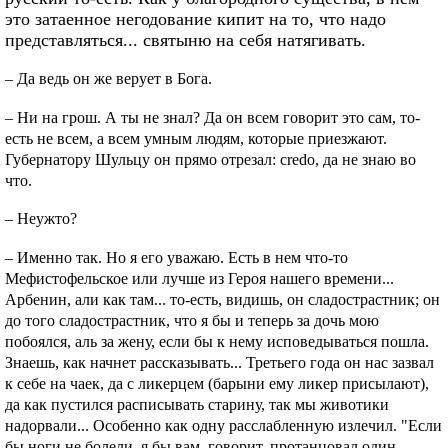
это затаенное негодование кипит на то, что надо
представляться... святыню на себя натягивать.
– Да ведь он же верует в Бога.
– Ни на грош. А ты не знал? Да он всем говорит это сам, то-
есть не всем, а всем умным людям, которые приезжают.
Губернатору Шульцу он прямо отрезал: credo, да не знаю во
что.
– Неужто?
– Именно так. Но я его уважаю. Есть в нем что-то
Мефистофельское или лучше из Героя нашего времени...
Арбенин, али как там... то-есть, видишь, он сладострастник; он
до того сладострастник, что я бы и теперь за дочь мою
побоялся, аль за жену, если бы к нему исповедываться пошла.
Знаешь, как начнет рассказывать... Третьего года он нас зазвал
к себе на чаек, да с ликерцем (барыни ему ликер присылают),
да как пустился расписывать старину, так мы животики
надорвали... Особенно как одну расслабленную излечил. "Если
бы ноги не болели, я бы вам, говорит, протанцовал один