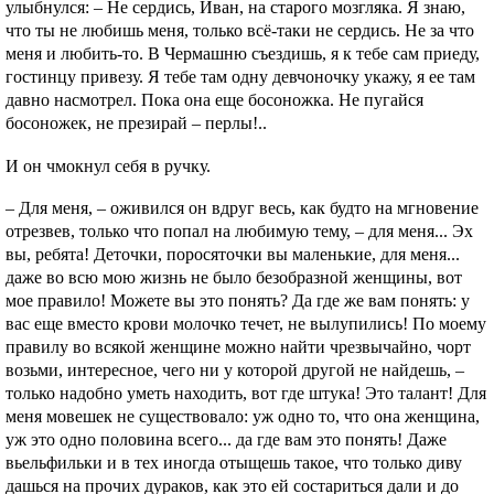
улыбнулся: – Не сердись, Иван, на старого мозгляка. Я знаю,
что ты не любишь меня, только всё-таки не сердись. Не за что
меня и любить-то. В Чермашню съездишь, я к тебе сам приеду,
гостинцу привезу. Я тебе там одну девчоночку укажу, я ее там
давно насмотрел. Пока она еще босоножка. Не пугайся
босоножек, не презирай – перлы!..
И он чмокнул себя в ручку.
– Для меня, – оживился он вдруг весь, как будто на мгновение
отрезвев, только что попал на любимую тему, – для меня... Эх
вы, ребята! Деточки, поросяточки вы маленькие, для меня...
даже во всю мою жизнь не было безобразной женщины, вот
мое правило! Можете вы это понять? Да где же вам понять: у
вас еще вместо крови молочко течет, не вылупились! По моему
правилу во всякой женщине можно найти чрезвычайно, чорт
возьми, интересное, чего ни у которой другой не найдешь, –
только надобно уметь находить, вот где штука! Это талант! Для
меня мовешек не существовало: уж одно то, что она женщина,
уж это одно половина всего... да где вам это понять! Даже
вьельфильки и в тех иногда отыщешь такое, что только диву
дашься на прочих дураков, как это ей состариться дали и до