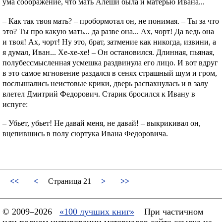
ума соображение, что мать Алеши была и матерью Ивана...
– Как так твоя мать? – пробормотал он, не понимая. – Ты за что
это? Ты про какую мать... да разве она... Ах, чорт! Да ведь она
и твоя! Ах, чорт! Ну это, брат, затмение как никогда, извини, а
я думал, Иван... Хе-хе-хе! – Он остановился. Длинная, пьяная,
полубессмысленная усмешка раздвинула его лицо. И вот вдруг
в это самое мгновение раздался в сенях страшный шум и гром,
послышались неистовые крики, дверь распахнулась и в залу
влетел Дмитрий Федорович. Старик бросился к Ивану в
испуге:
– Убьет, убьет! Не давай меня, не давай! – выкрикивал он,
вцепившись в полу сюртука Ивана Федоровича.
<<
<
Страница 21
>
>>
© 2009–2026
«100 лучших книг»
При частичном