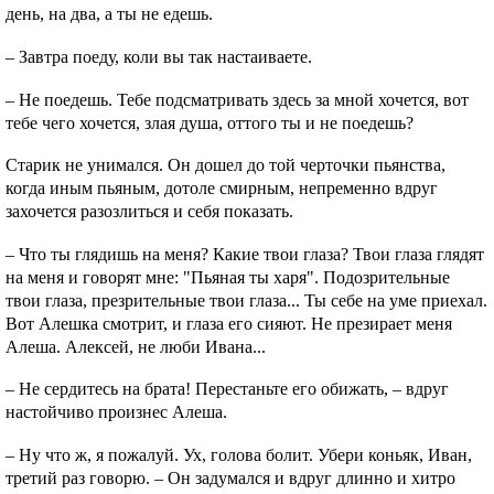
день, на два, а ты не едешь.
– Завтра поеду, коли вы так настаиваете.
– Не поедешь. Тебе подсматривать здесь за мной хочется, вот
тебе чего хочется, злая душа, оттого ты и не поедешь?
Старик не унимался. Он дошел до той черточки пьянства,
когда иным пьяным, дотоле смирным, непременно вдруг
захочется разозлиться и себя показать.
– Чтo ты глядишь на меня? Какие твои глаза? Твои глаза глядят
на меня и говорят мне: "Пьяная ты харя". Подозрительные
твои глаза, презрительные твои глаза... Ты себе на уме приехал.
Вот Алешка смотрит, и глаза его сияют. Не презирает меня
Алеша. Алексей, не люби Ивана...
– Не сердитесь на брата! Перестаньте его обижать, – вдруг
настойчиво произнес Алеша.
– Ну что ж, я пожалуй. Ух, голова болит. Убери коньяк, Иван,
третий раз говорю. – Он задумался и вдруг длинно и хитро