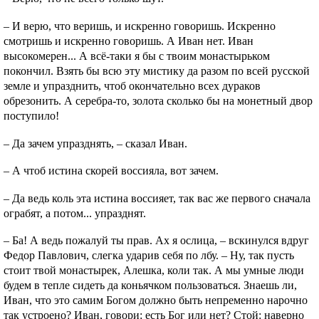
– И верю, что веришь, и искренно говоришь. Искренно
смотришь и искренно говоришь. А Иван нет. Иван
высокомерен... А всё-таки я бы с твоим монастырьком
покончил. Взять бы всю эту мистику да разом по всей русской
земле и упразднить, чтоб окончательно всех дураков
обрезонить. А серебра-то, золота сколько бы на монетный двор
поступило!
– Да зачем упразднять, – сказал Иван.
– А чтоб истина скорей воссияла, вот зачем.
– Да ведь коль эта истина воссияет, так вас же первого сначала
ограбят, а потом... упразднят.
– Ба! А ведь пожалуй ты прав. Ах я ослица, – вскинулся вдруг
Федор Павлович, слегка ударив себя по лбу. – Ну, так пусть
стоит твой монастырек, Алешка, коли так. А мы умные люди
будем в тепле сидеть да коньячком пользоваться. Знаешь ли,
Иван, что это самим Богом должно быть непременно нарочно
так устроено? Иван, говори: есть Бог или нет? Стой: наверно