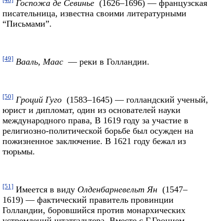
Госпожа де Севинье
(1626–1696) — французская
писательница, известна своими литературными
“Письмами”.
[49]
Вааль, Маас
— реки в Голландии.
[50]
Гроций Гуго
(1583–1645) — голландский ученый,
юрист и дипломат, один из основателей науки
международного права, В 1619 году за участие в
религиозно-политической борьбе был осужден на
пожизненное заключение. В 1621 году бежал из
тюрьмы.
[51]
Имеется в виду
Олденбарневельт Ян
(1547–
1619) — фактический правитель провинции
Голландии, боровшийся против монархических
устремлений штатгальтера. Вместе с Г.Гроцием