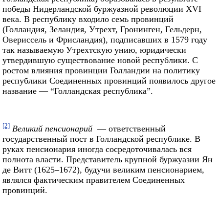
победы Нидерландской буржуазной революции XVI
века. В республику входило семь провинций
(Голландия, Зеландия, Утрехт, Гронинген, Гельдерн,
Овериссель и Фрисландия), подписавших в 1579 году
так называемую Утрехтскую унию, юридически
утвердившую существование новой республики. С
ростом влияния провинции Голландии на политику
республики Соединенных провинций появилось другое
название — “Голландская республика”.
[2]
Великий пенсионарий
— ответственный
государственный пост в Голландской республике. В
руках пенсионария иногда сосредоточивалась вся
полнота власти. Представитель крупной буржуазии Ян
де Витт (1625–1672), будучи великим пенсионарием,
являлся фактическим правителем Соединенных
провинций.