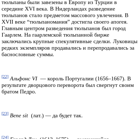
тюльпаны были завезены в Европу из Турции в
середине XVI века. В Нидерландах разведение
тюльпанов стало предметом массового увлечения. В
XVII веке “тюльпаномания” достигла своего апогея.
Главным центром разведения тюльпанов был город
Гаарлем. На гаарлемской тюльпанной бирже
заключались крупные спекулятивные сделки. Луковицы
редких экземпляров продавались и перепродавались за
баснословные суммы.
[22]
Альфонс VI
— король Португалии (1656–1667). В
результате дворцового переворота был свергнут своим
братом Педро.
[23]
Bene sit
(лат.) — да будет так.
[24]