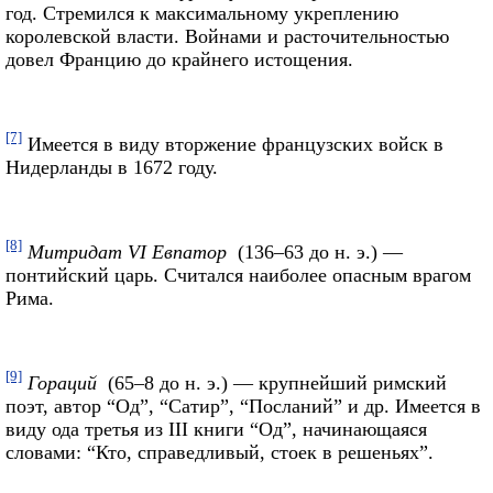
год. Стремился к максимальному укреплению
королевской власти. Войнами и расточительностью
довел Францию до крайнего истощения.
[7]
Имеется в виду вторжение французских войск в
Нидерланды в 1672 году.
[8]
Митридат VI Евпатор
(136–63 до н. э.) —
понтийский царь. Считался наиболее опасным врагом
Рима.
[9]
Гораций
(65–8 до н. э.) — крупнейший римский
поэт, автор “Од”, “Сатир”, “Посланий” и др. Имеется в
виду ода третья из III книги “Од”, начинающаяся
словами: “Кто, справедливый, стоек в решеньях”.