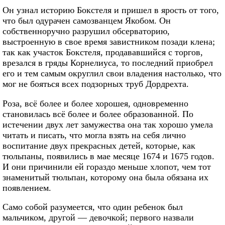
Он узнал историю Бокстеля и пришел в ярость от того,
что был одурачен самозванцем Якобом. Он
собственноручно разрушил обсерваторию,
выстроенную в свое время завистником позади клена;
так как участок Бокстеля, продававшийся с торгов,
врезался в гряды Корнелиуса, то последний приобрел
его и тем самым округлил свои владения настолько, что
мог не бояться всех подзорных труб Дордрехта.
Роза, всё более и более хорошея, одновременно
становилась всё более и более образованной. По
истечении двух лет замужества она так хорошо умела
читать и писать, что могла взять на себя лично
воспитание двух прекрасных детей, которые, как
тюльпаны, появились в мае месяце 1674 и 1675 годов.
И они причинили ей гораздо меньше хлопот, чем тот
знаменитый тюльпан, которому она была обязана их
появлением.
Само собой разумеется, что один ребенок был
мальчиком, другой — девочкой; первого назвали