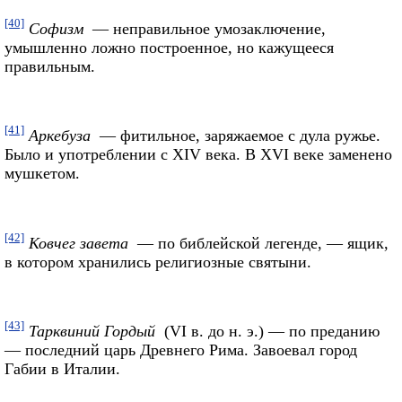
[40]
Софизм
— неправильное умозаключение,
умышленно ложно построенное, но кажущееся
правильным.
[41]
Аркебуза
— фитильное, заряжаемое с дула ружье.
Было и употреблении с XIV века. В XVI веке заменено
мушкетом.
[42]
Ковчег завета
— по библейской легенде, — ящик,
в котором хранились религиозные святыни.
[43]
Тарквиний Гордый
(VI в. до н. э.) — по преданию
— последний царь Древнего Рима. Завоевал город
Габии в Италии.