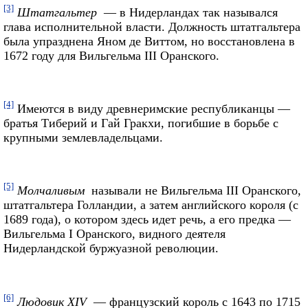
[3]
Штатгальтер
— в Нидерландах так назывался
глава исполнительной власти. Должность штатгальтера
была упразднена Яном де Виттом, но восстановлена в
1672 году для Вильгельма III Оранского.
[4]
Имеются в виду древнеримские республиканцы —
братья Тиберий и Гай Гракхи, погибшие в борьбе с
крупными землевладельцами.
[5]
Молчаливым
называли не Вильгельма III Оранского,
штатгальтера Голландии, а затем английского короля (с
1689 года), о котором здесь идет речь, а его предка —
Вильгельма I Оранского, видного деятеля
Нидерландской буржуазной революции.
[6]
Людовик XIV
— французский король с 1643 по 1715