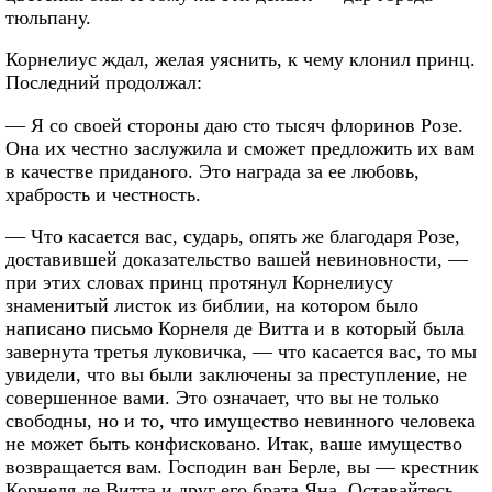
тюльпану.
Корнелиус ждал, желая уяснить, к чему клонил принц.
Последний продолжал:
— Я со своей стороны даю сто тысяч флоринов Розе.
Она их честно заслужила и сможет предложить их вам
в качестве приданого. Это награда за ее любовь,
храбрость и честность.
— Что касается вас, сударь, опять же благодаря Розе,
доставившей доказательство вашей невиновности, —
при этих словах принц протянул Корнелиусу
знаменитый листок из библии, на котором было
написано письмо Корнеля де Витта и в который была
завернута третья луковичка, — что касается вас, то мы
увидели, что вы были заключены за преступление, не
совершенное вами. Это означает, что вы не только
свободны, но и то, что имущество невинного человека
не может быть конфисковано. Итак, ваше имущество
возвращается вам. Господин ван Берле, вы — крестник
Корнеля де Витта и друг его брата Яна. Оставайтесь