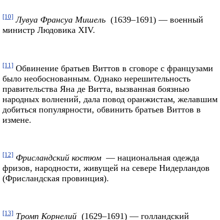
[10]
Лувуа Франсуа Мишель
(1639–1691) — военный
министр Людовика XIV.
[11]
Обвинение братьев Виттов в сговоре с французами
было необоснованным. Однако нерешительность
правительства Яна де Витта, вызванная боязнью
народных волнений, дала повод оранжистам, желавшим
добиться популярности, обвинить братьев Виттов в
измене.
[12]
Фрисландский костюм
— национальная одежда
фризов, народности, живущей на севере Нидерландов
(Фрисландская провинция).
[13]
Тромп Корнелий
(1629–1691) — голландский