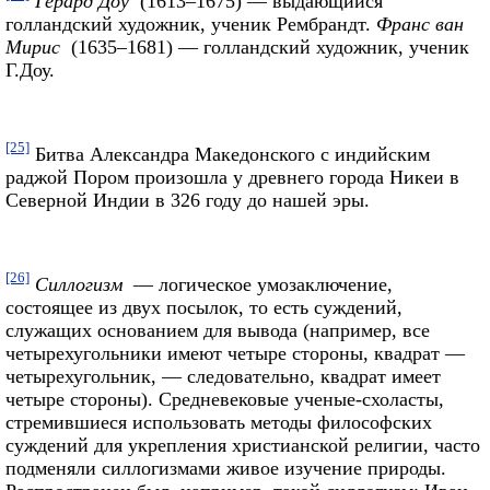
Герард Доу
(1613–1675) — выдающийся
голландский художник, ученик Рембрандт.
Франс ван
Мирис
(1635–1681) — голландский художник, ученик
Г.Доу.
[25]
Битва Александра Македонского с индийским
раджой Пором произошла у древнего города Никеи в
Северной Индии в 326 году до нашей эры.
[26]
Силлогизм
— логическое умозаключение,
состоящее из двух посылок, то есть суждений,
служащих основанием для вывода (например, все
четырехугольники имеют четыре стороны, квадрат —
четырехугольник, — следовательно, квадрат имеет
четыре стороны). Средневековые ученые-схоласты,
стремившиеся использовать методы философских
суждений для укрепления христианской религии, часто
подменяли силлогизмами живое изучение природы.