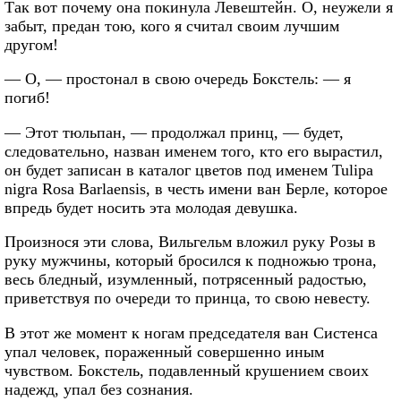
Так вот почему она покинула Левештейн. О, неужели я
забыт, предан тою, кого я считал своим лучшим
другом!
— О, — простонал в свою очередь Бокстель: — я
погиб!
— Этот тюльпан, — продолжал принц, — будет,
следовательно, назван именем того, кто его вырастил,
он будет записан в каталог цветов под именем Tulipa
nigra Rosa Barlaensis, в честь имени ван Берле, которое
впредь будет носить эта молодая девушка.
Произнося эти слова, Вильгельм вложил руку Розы в
руку мужчины, который бросился к подножью трона,
весь бледный, изумленный, потрясенный радостью,
приветствуя по очереди то принца, то свою невесту.
В этот же момент к ногам председателя ван Систенса
упал человек, пораженный совершенно иным
чувством. Бокстель, подавленный крушением своих
надежд, упал без сознания.