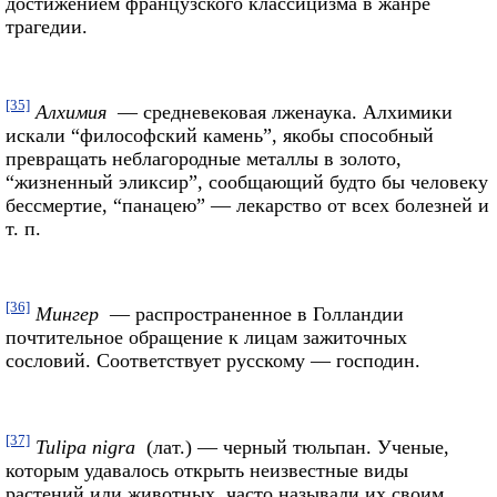
достижением французского классицизма в жанре
трагедии.
[35]
Алхимия
— средневековая лженаука. Алхимики
искали “философский камень”, якобы способный
превращать неблагородные металлы в золото,
“жизненный эликсир”, сообщающий будто бы человеку
бессмертие, “панацею” — лекарство от всех болезней и
т. п.
[36]
Мингер
— распространенное в Голландии
почтительное обращение к лицам зажиточных
сословий. Соответствует русскому — господин.
[37]
Tulipa nigra
(лат.) — черный тюльпан. Ученые,
которым удавалось открыть неизвестные виды
растений или животных, часто называли их своим