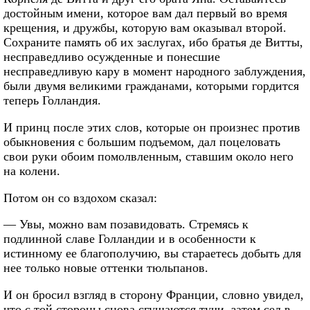
достойным имени, которое вам дал первый во время
крещения, и дружбы, которую вам оказывал второй.
Сохраните память об их заслугах, ибо братья де Витты,
несправедливо осужденные и понесшие
несправедливую кару в момент народного заблуждения,
были двумя великими гражданами, которыми гордится
теперь Голландия.
И принц после этих слов, которые он произнес против
обыкновения с большим подъемом, дал поцеловать
свои руки обоим помолвленным, ставшим около него
на колени.
Потом он со вздохом сказал:
— Увы, можно вам позавидовать. Стремясь к
подлинной славе Голландии и в особенности к
истинному ее благополучию, вы стараетесь добыть для
нее только новые оттенки тюльпанов.
И он бросил взгляд в сторону Франции, словно увидел,
что с той стороны снова сгущаются тучи, затем сел в