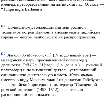
именем, преобразованным на латинский лад. Отсюда —
“Tulipa nigra Barlaensis”.
[38]
По-видимому, голландцы считали родиной
тюльпанов остров Цейлон, а упоминаемые индийские
города — местом наибольшего их распространения.
[39]
Александр Македонский
(IV в. до нашей эры) —
македонский царь, прославленный полководец
древности.
Гай Юлий Цезарь
(I в. до н. э.) — римский
полководец и политический деятель, установивший
единоличную диктаторскую в часть.
Максимилиан
—
имеется в виду Максимилиан I из династии Габсбургов
— австрийский эрцгерцог и император “Священной
римской империи” (1493–1512), значительно
расширивший свои владения.