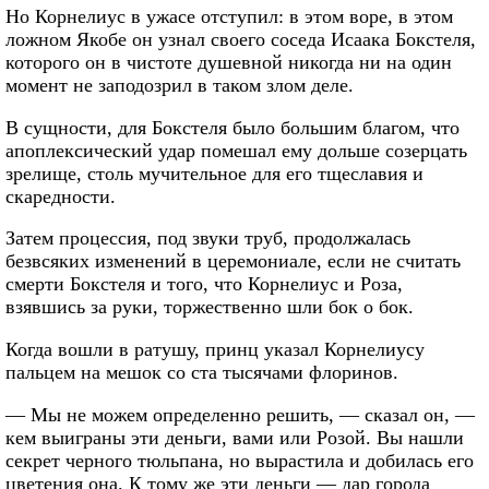
Но Корнелиус в ужасе отступил: в этом воре, в этом
ложном Якобе он узнал своего соседа Исаака Бокстеля,
которого он в чистоте душевной никогда ни на один
момент не заподозрил в таком злом деле.
В сущности, для Бокстеля было большим благом, что
апоплексический удар помешал ему дольше созерцать
зрелище, столь мучительное для его тщеславия и
скаредности.
Затем процессия, под звуки труб, продолжалась
безвсяких изменений в церемониале, если не считать
смерти Бокстеля и того, что Корнелиус и Роза,
взявшись за руки, торжественно шли бок о бок.
Когда вошли в ратушу, принц указал Корнелиусу
пальцем на мешок со ста тысячами флоринов.
— Мы не можем определенно решить, — сказал он, —
кем выиграны эти деньги, вами или Розой. Вы нашли
секрет черного тюльпана, но вырастила и добилась его
цветения она. К тому же эти деньги — дар города