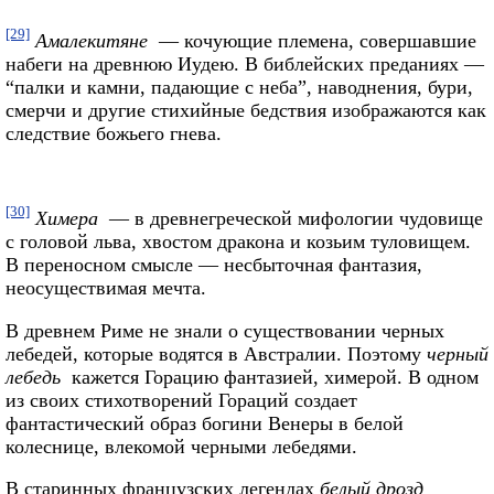
[29]
Амалекитяне
— кочующие племена, совершавшие
набеги на древнюю Иудею. В библейских преданиях —
“палки и камни, падающие с неба”, наводнения, бури,
смерчи и другие стихийные бедствия изображаются как
следствие божьего гнева.
[30]
Химера
— в древнегреческой мифологии чудовище
с головой льва, хвостом дракона и козьим туловищем.
В переносном смысле — несбыточная фантазия,
неосуществимая мечта.
В древнем Риме не знали о существовании черных
лебедей, которые водятся в Австралии. Поэтому
черный
лебедь
кажется Горацию фантазией, химерой. В одном
из своих стихотворений Гораций создает
фантастический образ богини Венеры в белой
колеснице, влекомой черными лебедями.
В старинных французских легендах
белый дрозд