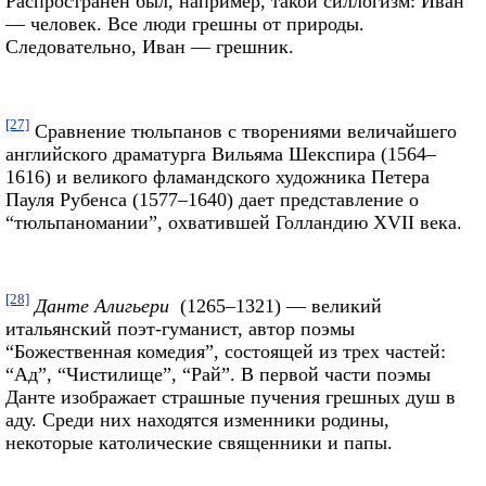
Распространен был, например, такой силлогизм: Иван
— человек. Все люди грешны от природы.
Следовательно, Иван — грешник.
[27]
Сравнение тюльпанов с творениями величайшего
английского драматурга Вильяма Шекспира (1564–
1616) и великого фламандского художника Петера
Пауля Рубенса (1577–1640) дает представление о
“тюльпаномании”, охватившей Голландию XVII века.
[28]
Данте Алигьери
(1265–1321) — великий
итальянский поэт-гуманист, автор поэмы
“Божественная комедия”, состоящей из трех частей:
“Ад”, “Чистилище”, “Рай”. В первой части поэмы
Данте изображает страшные пучения грешных душ в
аду. Среди них находятся изменники родины,
некоторые католические священники и папы.