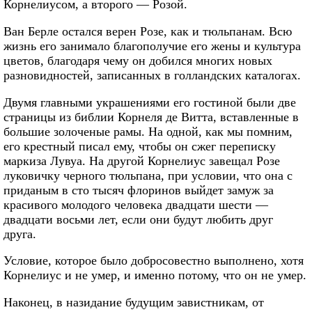
Корнелиусом, а второго — Розой.
Ван Берле остался верен Розе, как и тюльпанам. Всю
жизнь его занимало благополучие его жены и культура
цветов, благодаря чему он добился многих новых
разновидностей, записанных в голландских каталогах.
Двумя главными украшениями его гостиной были две
страницы из библии Корнеля де Витта, вставленные в
большие золоченые рамы. На одной, как мы помним,
его крестный писал ему, чтобы он сжег переписку
маркиза Лувуа. На другой Корнелиус завещал Розе
луковичку черного тюльпана, при условии, что она с
приданым в сто тысяч флоринов выйдет замуж за
красивого молодого человека двадцати шести —
двадцати восьми лет, если они будут любить друг
друга.
Условие, которое было добросовестно выполнено, хотя
Корнелиус и не умер, и именно потому, что он не умер.
Наконец, в назидание будущим завистникам, от