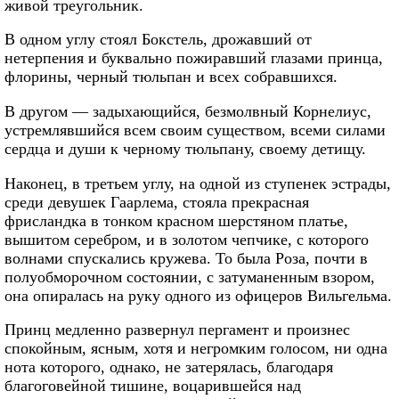
живой треугольник.
В одном углу стоял Бокстель, дрожавший от
нетерпения и буквально пожиравший глазами принца,
флорины, черный тюльпан и всех собравшихся.
В другом — задыхающийся, безмолвный Корнелиус,
устремлявшийся всем своим существом, всеми силами
сердца и души к черному тюльпану, своему детищу.
Наконец, в третьем углу, на одной из ступенек эстрады,
среди девушек Гаарлема, стояла прекрасная
фрисландка в тонком красном шерстяном платье,
вышитом серебром, и в золотом чепчике, с которого
волнами спускались кружева. То была Роза, почти в
полуобморочном состоянии, с затуманенным взором,
она опиралась на руку одного из офицеров Вильгельма.
Принц медленно развернул пергамент и произнес
спокойным, ясным, хотя и негромким голосом, ни одна
нота которого, однако, не затерялась, благодаря
благоговейной тишине, воцарившейся над