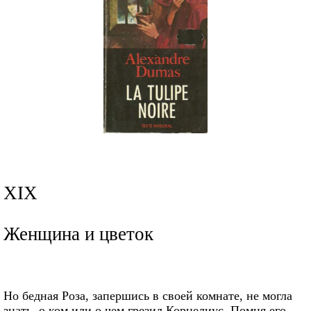
XIX
Женщина и цветок
Но бедная Роза, запершись в своей комнате, не могла
знать, о ком или о чем грезил Корнелиус. Помня его