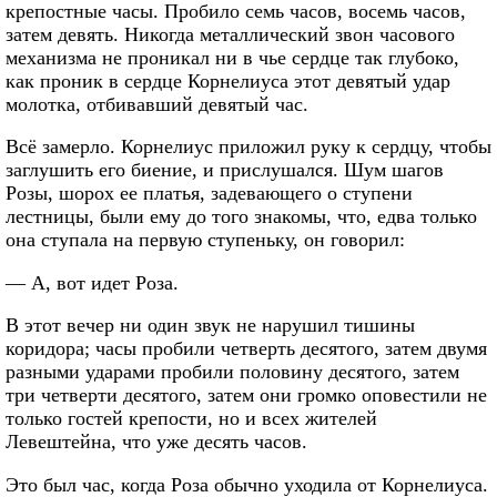
крепостные часы. Пробило семь часов, восемь часов,
затем девять. Никогда металлический звон часового
механизма не проникал ни в чье сердце так глубоко,
как проник в сердце Корнелиуса этот девятый удар
молотка, отбивавший девятый час.
Всё замерло. Корнелиус приложил руку к сердцу, чтобы
заглушить его биение, и прислушался. Шум шагов
Розы, шорох ее платья, задевающего о ступени
лестницы, были ему до того знакомы, что, едва только
она ступала на первую ступеньку, он говорил:
— А, вот идет Роза.
В этот вечер ни один звук не нарушил тишины
коридора; часы пробили четверть десятого, затем двумя
разными ударами пробили половину десятого, затем
три четверти десятого, затем они громко оповестили не
только гостей крепости, но и всех жителей
Левештейна, что уже десять часов.
Это был час, когда Роза обычно уходила от Корнелиуса.