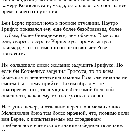
камеру Корнелиуса и, уходя, оставляло там свет на всё
время своего отсутствия.
Ван Берле провел ночь в полном отчаянии. Наутро
Грифус показался ему еще более безобразным, более
грубым, более безнадежным, чем обычно. В мыслях
или, скорее, в сердце Корнелиуса промелькнула
надежда, что это именно он не позволяет Розе
приходить.
Им овладевало дикое желание задушить Грифуса. Но
если бы Корнелиус задушил Грифуса, то по всем
божеским и человеческим законам Роза уже никогда не
смогла бы к нему прийти. Таким образом, не
подозревая того, тюремщик избег самой большой
опасности, какая ему только грозила в жизни.
Наступил вечер, и отчаяние перешло в меланхолию.
Меланхолия была тем более мрачной, что, помимо воли
ван Берле, к испытываемым им страданиям
прибавлялось еще воспоминание о бедном тюльпане.