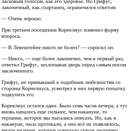
ласковым голосом, как его здоровье. Но Грифус,
лаконичный, как спартанец, ограничился ответом:
— Очень хорошо.
При третьем посещении Корнелиус изменил форму
вопроса.
— В Левештейне никто не болен? — спросил он.
— Никто, — еще более лаконично, чем в первый раз,
ответил Грифус, захлопывая дверь перед самым носом
заключенного.
Грифус, не привыкший к подобным любезностям со
стороны Корнелиуса, усмотрел в них первую попытку
подкупить его.
Корнелиус остался один. Было семь часов вечера, а тут
вновь началось еще сильнее, чем накануне, то
терзание, которое мы пытались описать. Но, как и
накануне, часы протекали, а оно всё не появлялось,
милое видение, которое освещало сквозь окошечко