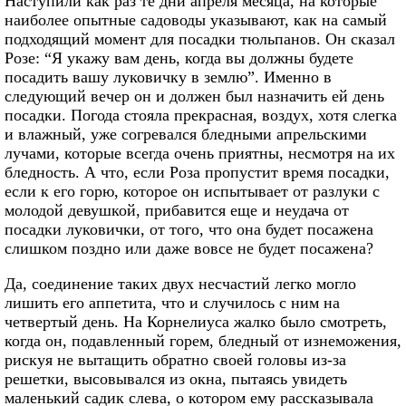
Наступили как раз те дни апреля месяца, на которые
наиболее опытные садоводы указывают, как на самый
подходящий момент для посадки тюльпанов. Он сказал
Розе: “Я укажу вам день, когда вы должны будете
посадить вашу луковичку в землю”. Именно в
следующий вечер он и должен был назначить ей день
посадки. Погода стояла прекрасная, воздух, хотя слегка
и влажный, уже согревался бледными апрельскими
лучами, которые всегда очень приятны, несмотря на их
бледность. А что, если Роза пропустит время посадки,
если к его горю, которое он испытывает от разлуки с
молодой девушкой, прибавится еще и неудача от
посадки луковички, от того, что она будет посажена
слишком поздно или даже вовсе не будет посажена?
Да, соединение таких двух несчастий легко могло
лишить его аппетита, что и случилось с ним на
четвертый день. На Корнелиуса жалко было смотреть,
когда он, подавленный горем, бледный от изнеможения,
рискуя не вытащить обратно своей головы из-за
решетки, высовывался из окна, пытаясь увидеть
маленький садик слева, о котором ему рассказывала