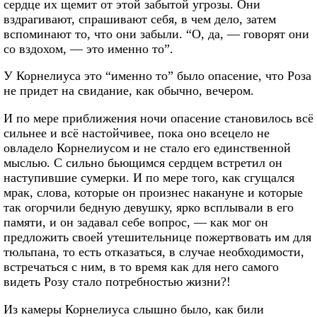
сердце их щемит от этой забытой угрозы. Они
вздрагивают, спрашивают себя, в чем дело, затем
вспоминают то, что они забыли. “О, да, — говорят они
со вздохом, — это именно то”.
У Корнелиуса это “именно то” было опасение, что Роза
не придет на свидание, как обычно, вечером.
И по мере приближения ночи опасение становилось всё
сильнее и всё настойчивее, пока оно всецело не
овладело Корнелиусом и не стало его единственной
мыслью. С сильно бьющимся сердцем встретил он
наступившие сумерки. И по мере того, как сгущался
мрак, слова, которые он произнес накануне и которые
так огорчили бедную девушку, ярко всплывали в его
памяти, и он задавал себе вопрос, — как мог он
предложить своей утешительнице пожертвовать им для
тюльпана, то есть отказаться, в случае необходимости,
встречаться с ним, в то время как для него самого
видеть Розу стало потребностью жизни?!
Из камеры Корнелиуса слышно было, как били