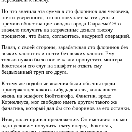
Но что значила эта сумма в сто флоринов для человека,
почти уверенного, что он покупает за эти деньги
премию общества цветоводов города Гаарлема? Это
значило получить на затраченные деньги тысячу
процентов, что было, согласитесь, недурной операцией.
Палач, с своей стороны, зарабатывал сто флоринов без
всяких хлопот или почти без всяких хлопот. Ему
только нужно было после казни пропустить мингера
Бокстеля и его слуг на эшафот и отдать ему
бездыханный труп его друга.
К тому же подобные явления были обычны среди
приверженцев какого-нибудь деятеля, кончавшего
жизнь на эшафоте Бюйтенгофа. Фанатик, вроде
Корнелиуса, мог свободно иметь другом такого же
фанатика, который дал бы сто флоринов за его останки.
Итак, палач принял предложение. Он выставил только
одно условие: получить плату вперед. Бокстель,
подобно людям, которые входят в ярмарочные