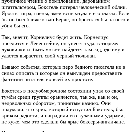
публичное чтение о помиловании, дарованном
штатгальтером, Бокстель потерял человеческий облик.
Ярость тигра, гиены, змеи вспыхнула в его глазах. Если
бы он был ближе к ван Берле, он бросился бы на него и
убил бы его.
Так, значит, Корнелиус будет жить. Корнелиус
поселится в Левештейне, он унесет туда, в тюрьму
луковички и, быть может, найдется там сад, где ему и
удастся вырастить свой черный тюльпан.
Бывают события, которые перо бедного писателя не в
силах описать и которые он вынужден предоставить
фантазии читателя во всей их простоте.
Бокстель в полуобморочном состоянии упал со своей
тумбы среди группы оранжистов, так же, как и он,
недовольных оборотом, принятым казнью. Они
подумали, что крик, который испустил Бокстель, был
криком радости, и наградили его кулачными ударами,
не хуже, чем это сделали бы ярые боксеры-англичане.