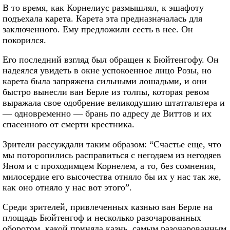
В то время, как Корнелиус размышлял, к эшафоту
подъехала карета. Карета эта предназначалась для
заключенного. Ему предложили сесть в нее. Он
покорился.
Его последний взгляд был обращен к Бюйтенгофу. Он
надеялся увидеть в окне успокоенное лицо Розы, но
карета была запряжена сильными лошадьми, и они
быстро вынесли ван Берле из толпы, которая ревом
выражала свое одобрение великодушию штатгальтера и
— одновременно — брань по адресу де Виттов и их
спасенного от смерти крестника.
Зрители рассуждали таким образом: “Счастье еще, что
мы поторопились расправиться с негодяем из негодяев
Яном и с проходимцем Корнелем, а то, без сомнения,
милосердие его высочества отняло бы их у нас так же,
как оно отняло у нас вот этого”.
Среди зрителей, привлеченных казнью ван Берле на
площадь Бюйтенгоф и несколько разочарованных
оборотом, какой приняла казнь, самым разочарованным