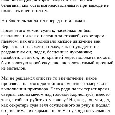
балаганы, мог остаться недовольным и при выходе не
пожелать внести плату.
Но Бокстель заплатил вперед и стал ждать.
После этого можно судить, насколько он был
взволнован и как он следил за стражей, секретарем,
палачом, как его волновало каждое движение ван
Берле: как он ляжет на плаху, как он упадет и не
раздавит ли он, падая, бесценные луковички;
позаботился ли он, по крайней мере, положить их хотя
бы в золотую коробочку, так как золото самый прочный
из металлов.
Мы не решаемся описать то впечатление, какое
произвела на этого достойного смертного задержка в
выполнении приговора. Чего ради палач теряет время,
сверкая своим мечом над головой Корнелиуса, вместо
того, чтобы отрубить эту голову? Но, когда он увидел,
как секретарь суда взял осужденного за руку и поднял
его, вынимая из кармана пергамент, когда он услышал