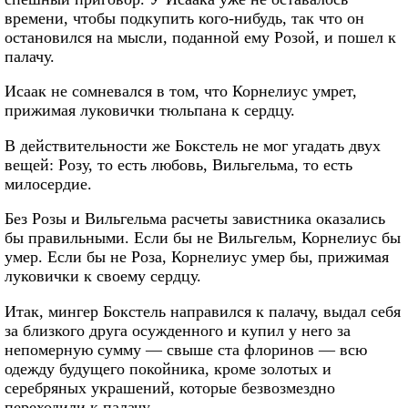
времени, чтобы подкупить кого-нибудь, так что он
остановился на мысли, поданной ему Розой, и пошел к
палачу.
Исаак не сомневался в том, что Корнелиус умрет,
прижимая луковички тюльпана к сердцу.
В действительности же Бокстель не мог угадать двух
вещей: Розу, то есть любовь, Вильгельма, то есть
милосердие.
Без Розы и Вильгельма расчеты завистника оказались
бы правильными. Если бы не Вильгельм, Корнелиус бы
умер. Если бы не Роза, Корнелиус умер бы, прижимая
луковички к своему сердцу.
Итак, мингер Бокстель направился к палачу, выдал себя
за близкого друга осужденного и купил у него за
непомерную сумму — свыше ста флоринов — всю
одежду будущего покойника, кроме золотых и
серебряных украшений, которые безвозмездно
переходили к палачу.