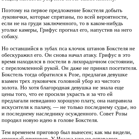
Поэтому на первое предложение Бокстеля добыть
луковички, которые спрятаны, по всей вероятности,
если не на груди заключенного, то в каком-нибудь
уголке камеры, Грифус прогнал его, напустив на него
собаку.
Но оставшийся в зубах пса клочок штанов Бокстеля не
обескуражил его. Он снова начал атаку. Грифус в это
время находился в постели в лихорадочном состоянии,
с переломленной рукой. Он даже не принял посетителя.
Бокстель тогда обратился к Розе, предлагая девушке
взамен трех луковичек головной убор из чистого
золота. Но хотя благородная девушка не знала еще
цены того, что ее просили украсть и за что ей
предлагали невиданно хорошую плату, она направила
искусителя к палачу, — не только последнему судье, но
и последнему наследнику осужденного. Совет Розы
породил новую идею в голове Бокстеля.
Тем временем приговор был вынесен; как мы видели,
спешный приговор. У Исаака уже не оставалось