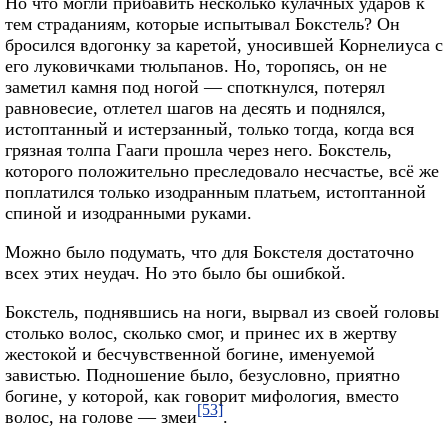
Но что могли прибавить несколько кулачных ударов к
тем страданиям, которые испытывал Бокстель? Он
бросился вдогонку за каретой, уносившей Корнелиуса с
его луковичками тюльпанов. Но, торопясь, он не
заметил камня под ногой — споткнулся, потерял
равновесие, отлетел шагов на десять и поднялся,
истоптанный и истерзанный, только тогда, когда вся
грязная толпа Гааги прошла через него. Бокстель,
которого положительно преследовало несчастье, всё же
поплатился только изодранным платьем, истоптанной
спиной и изодранными руками.
Можно было подумать, что для Бокстеля достаточно
всех этих неудач. Но это было бы ошибкой.
Бокстель, поднявшись на ноги, вырвал из своей головы
столько волос, сколько смог, и принес их в жертву
жестокой и бесчувственной богине, именуемой
завистью. Подношение было, безусловно, приятно
богине, у которой, как говорит мифология, вместо
[53]
волос, на голове — змеи
.