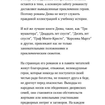
остаются в тени, а основную заботу романисту
доставляют вымышленные приключении героев.
Поэтому романы Дюма не могут служить
правдивой иллюстрацией к учебнику истории.
И всё же лучшие книги Дюма, такие, как “Три
мушкетера”, “Двадцать лет спустя”, “Десять лет
спустя”, “Граф Монте-Кристо”, “Королева Марго”
и другие, привлекают нас не только
занимательными положениями и
приключенческим сюжетом.
На страницах его романов и в памяти читателей
живут благородные, отважные, великодушные
герои, которые никогда не поступится своей
честью ради богатства, не покинут друга в беде,
не дрогнут перед опасностью. Выходцы из
народных низов или обедневших дворянских
семей, они становятся силою обстоятельств
жертвами или невольными участниками
придворных интриг и заговоров. На каждом