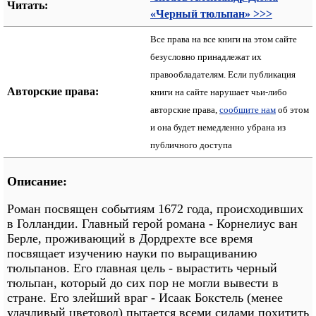
Читать:
«Черный тюльпан» >>>
Все права на все книги на этом сайте
безусловно принадлежат их
правообладателям. Если публикация
Авторские права:
книги на сайте нарушает чьи-либо
авторские права,
сообщите нам
об этом
и она будет немедленно убрана из
публичного доступа
Описание:
Роман посвящен событиям 1672 года, происходивших
в Голландии. Главный герой романа - Корнелиус ван
Берле, проживающий в Дордрехте все время
посвящает изучению науки по выращиванию
тюльпанов. Его главная цель - вырастить черный
тюльпан, который до сих пор не могли вывести в
стране. Его злейший враг - Исаак Бокстель (менее
удачливый цветовод) пытается всеми силами похитить