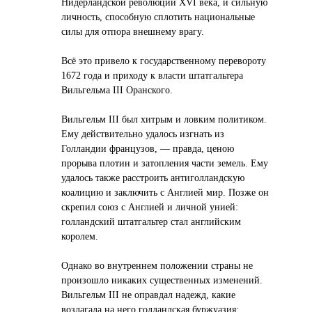
Нидерландской революции XVI века, и сильную
личность, способную сплотить национальные
силы для отпора внешнему врагу.
Всё это привело к государственному перевороту
1672 года и приходу к власти штатгальтера
Вильгельма III Оранского.
Вильгельм III был хитрым и ловким политиком.
Ему действительно удалось изгнать из
Голландии французов, — правда, ценою
прорыва плотин и затопления части земель. Ему
удалось также расстроить антиголландскую
коалицию и заключить с Англией мир. Позже он
скрепил союз с Англией и личной унией:
голландский штатгальтер стал английским
королем.
Однако во внутреннем положении страны не
произошло никаких существенных изменений.
Вильгельм III не оправдал надежд, какие
возлагала на него голландская буржуазия: