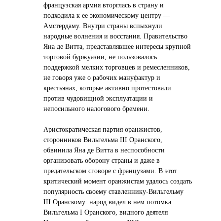
французская армия вторглась в страну и
подходила к ее экономическому центру —
Амстердаму. Внутри страны вспыхнули
народные волнения и восстания. Правительство
Яна де Витта, представлявшее интересы крупной
торговой буржуазии, не пользовалось
поддержкой мелких торговцев и ремесленников,
не говоря уже о рабочих мануфактур и
крестьянах, которые активно протестовали
против чудовищной эксплуатации и
непосильного налогового бремени.
Аристократическая партия оранжистов,
сторонников Вильгельма III Оранского,
обвинила Яна де Витта в неспособности
организовать оборону страны и даже в
предательском сговоре с французами. В этот
критический момент оранжистам удалось создать
популярность своему ставленнику-Вильгельму
III Оранскому: народ видел в нем потомка
Вильгельма I Оранского, видного деятеля