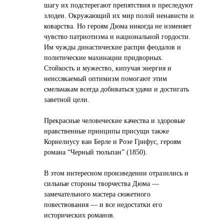
шагу их подстерегают препятствия и преследуют
злодеи. Окружающий их мир полой ненависти и
коварства. Но героям Дюма никогда не изменяет
чувство патриотизма и национальной гордости.
Им чужды династические распри феодалов и
политические махинации придворных.
Стойкость и мужество, кипучая энергия и
неиссякаемый оптимизм помогают этим
смельчакам всегда добиваться удачи и достигать
заветной цели.
Прекрасные человеческие качества и здоровые
нравственные принципы присущи также
Корнелиусу ван Берле и Розе Грифус, героям
романа “Черный тюльпан” (1850).
В этом интересном произведении отразились и
сильные стороны творчества Дюма —
замечательного мастера сюжетного
повествования — и все недостатки его
исторических романов.