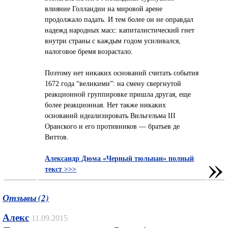
влияние Голландии на мировой арене
продолжало падать. И тем более он не оправдал
надежд народных масс: капиталистический гнет
внутри страны с каждым годом усиливался,
налоговое бремя возрастало.
Поэтому нет никаких оснований считать события
1672 года “великими”: на смену свергнутой
реакционной группировке пришла другая, еще
более реакционная. Нет также никаких
оснований идеализировать Вильгельма III
Оранского и его противников — братьев де
Виттов.
»
Александр Дюма «Черный тюльпан» полный
текст >>>
Отзывы (2)
Алекс
11.09.2015