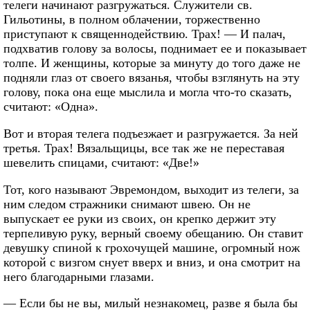
телеги начинают разгружаться. Служители св.
Гильотины, в полном облачении, торжественно
приступают к священнодействию. Трах! — И палач,
подхватив голову за волосы, поднимает ее и показывает
толпе. И женщины, которые за минуту до того даже не
подняли глаз от своего вязанья, чтобы взглянуть на эту
голову, пока она еще мыслила и могла что-то сказать,
считают: «Одна».
Вот и вторая телега подъезжает и разгружается. За ней
третья. Трах! Вязальщицы, все так же не переставая
шевелить спицами, считают: «Две!»
Тот, кого называют Эвремондом, выходит из телеги, за
ним следом стражники снимают швею. Он не
выпускает ее руки из своих, он крепко держит эту
терпеливую руку, верный своему обещанию. Он ставит
девушку спиной к грохочущей машине, огромный нож
которой с визгом снует вверх и вниз, и она смотрит на
него благодарными глазами.
— Если бы не вы, милый незнакомец, разве я была бы