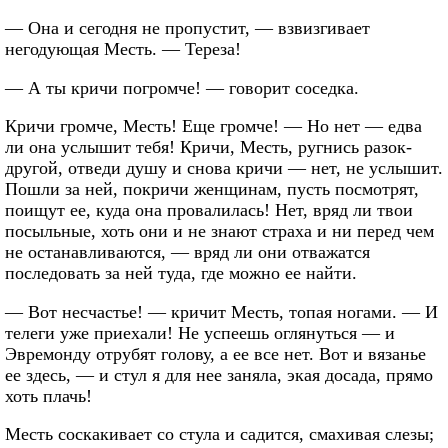
— Она и сегодня не пропустит, — взвизгивает
негодующая Месть. — Тереза!
— А ты кричи погромче! — говорит соседка.
Кричи громче, Месть! Еще громче! — Но нет — едва
ли она услышит тебя! Кричи, Месть, ругнись разок-
другой, отведи душу и снова кричи — нет, не услышит.
Пошли за ней, покричи женщинам, пусть посмотрят,
поищут ее, куда она провалилась! Нет, вряд ли твои
посыльные, хоть они и не знают страха и ни перед чем
не останавливаются, — вряд ли они отважатся
последовать за ней туда, где можно ее найти.
— Вот несчастье! — кричит Месть, топая ногами. — И
телеги уже приехали! Не успеешь оглянуться — и
Эвремонду отрубят голову, а ее все нет. Вот и вязанье
ее здесь, — и стул я для нее заняла, экая досада, прямо
хоть плачь!
Месть соскакивает со стула и садится, смахивая слезы;