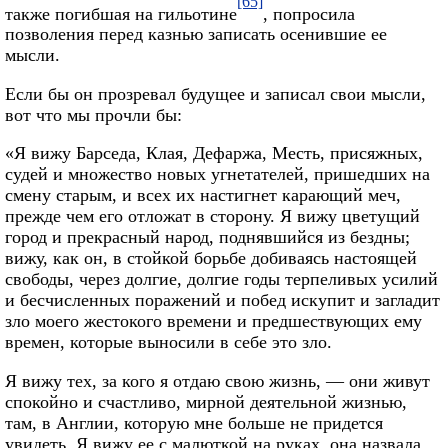
[65]
также погибшая на гильотине
, попросила
позволения перед казнью записать осенившие ее
мысли.
Если бы он прозревал будущее и записал свои мысли,
вот что мы прочли бы:
«Я вижу Барседа, Клая, Дефаржа, Месть, присяжных,
судей и множество новых угнетателей, пришедших на
смену старым, и всех их настигнет карающий меч,
прежде чем его отложат в сторону. Я вижу цветущий
город и прекрасный народ, поднявшийся из бездны;
вижу, как он, в стойкой борьбе добиваясь настоящей
свободы, через долгие, долгие годы терпеливых усилий
и бесчисленных поражений и побед искупит и загладит
зло моего жестокого времени и предшествующих ему
времен, которые выносили в себе это зло.
Я вижу тех, за кого я отдаю свою жизнь, — они живут
спокойно и счастливо, мирной деятельной жизнью,
там, в Англии, которую мне больше не придется
увидеть. Я вижу ее с малюткой на руках, она назвала