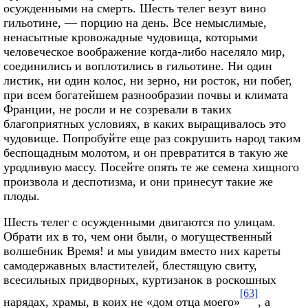
осужденными на смерть. Шесть телег везут вино
гильотине, — порцию на день. Все немыслимые,
ненасытные кровожадные чудовища, которыми
человеческое воображение когда-либо населяло мир,
соединились и воплотились в гильотине. Ни один
листик, ни один колос, ни зерно, ни росток, ни побег,
при всем богатейшем разнообразии почвы и климата
Франции, не росли и не созревали в таких
благоприятных условиях, в каких выращивалось это
чудовище. Попробуйте еще раз сокрушить народ таким
беспощадным молотом, и он превратится в такую же
уродливую массу. Посейте опять те же семена хищного
произвола и деспотизма, и они принесут такие же
плоды.
Шесть телег с осужденными двигаются по улицам.
Обрати их в то, чем они были, о могущественный
волшебник Время! и мы увидим вместо них кареты
самодержавных властителей, блестящую свиту,
всесильных придворных, куртизанок в роскошных
[63]
нарядах, храмы, в коих не «дом отца моего»
, а