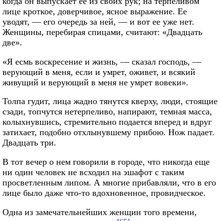
когда он выпускает ее из своих рук; на терпеливом
лице кроткое, доверчивое, ясное выражение. Ее
уводят, — его очередь за ней, — и вот ее уже нет.
Женщины, перебирая спицами, считают: «Двадцать
две».
«Я есмь воскресение и жизнь, — сказал господь, —
верующий в меня, если и умрет, оживет, и всякий
живущий и верующий в меня не умрет вовеки».
Толпа гудит, лица жадно тянутся кверху, люди, стоящие
сзади, топчутся нетерпеливо, напирают, темная масса,
колыхнувшись, стремительно подается вперед и вдруг
затихает, подобно отхлынувшему прибою. Нож падает.
Двадцать три.
В тот вечер о нем говорили в городе, что никогда еще
ни один человек не всходил на эшафот с таким
просветленным липом. А многие прибавляли, что в его
лице было даже что-то вдохновенное, провидческое.
Одна из замечательнейших женщин того времени,