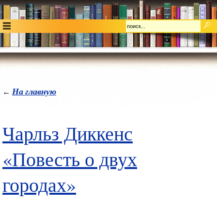
На главную
←
Чарльз Диккенс
«Повесть о двух
городах»