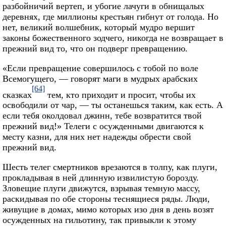
разбойничий вертеп, и убогие лачуги в обнищалых
деревнях, где миллионы крестьян гибнут от голода. Но
нет, великий волшебник, который мудро вершит
законы божественного зодчего, никогда не возвращает в
прежний вид то, что он подверг превращению.
«Если превращение совершилось с тобой по воле
Всемогущего, — говорят маги в мудрых арабских
[64]
сказках
тем, кто приходит и просит, чтобы их
освободили от чар, — ты останешься таким, как есть. А
если тебя околдовал джинн, тебе возвратится твой
прежний вид!» Телеги с осужденными двигаются к
месту казни, для них нет надежды обрести свой
прежний вид.
Шесть телег смертников врезаются в толпу, как плуги,
прокладывая в ней длинную извилистую борозду.
Зловещие плуги движутся, взрывая темную массу,
раскидывая по обе стороны теснящиеся ряды. Люди,
живущие в домах, мимо которых изо дня в день возят
осужденных на гильотину, так привыкли к этому