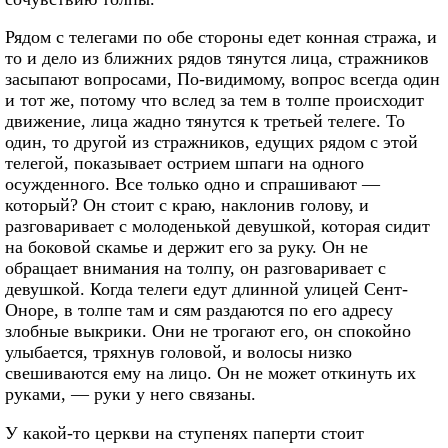
Рядом с телегами по обе стороны едет конная стража, и
то и дело из ближних рядов тянутся лица, стражников
засыпают вопросами, По-видимому, вопрос всегда один
и тот же, потому что вслед за тем в толпе происходит
движение, лица жадно тянутся к третьей телеге. То
один, то другой из стражников, едущих рядом с этой
телегой, показывает острием шпаги на одного
осужденного. Все только одно и спрашивают —
который? Он стоит с краю, наклонив голову, и
разговаривает с молоденькой девушкой, которая сидит
на боковой скамье и держит его за руку. Он не
обращает внимания на толпу, он разговаривает с
девушкой. Когда телеги едут длинной улицей Сент-
Оноре, в толпе там и сям раздаются по его адресу
злобные выкрики. Они не трогают его, он спокойно
улыбается, тряхнув головой, и волосы низко
свешиваются ему на лицо. Он не может откинуть их
руками, — руки у него связаны.
У какой-то церкви на ступенях паперти стоит