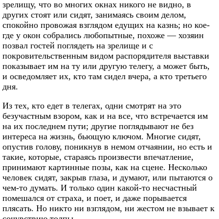
зрелищу, что во многих окнах никого не видно, в
других стоят или сидят, занимаясь своим делом,
спокойно провожая взглядом едущих на казнь; но кое-
где у окон собрались любопытные, похоже — хозяин
позвал гостей поглядеть на зрелище и с
покровительственным видом распорядителя выставки
показывает им на ту или другую телегу, а может быть,
и осведомляет их, кто там сидел вчера, а кто третьего
дня.
Из тех, кто едет в телегах, одни смотрят на это
безучастным взором, как и на все, что встречается им
на их последнем пути; другие поглядывают не без
интереса на жизнь, бьющую ключом. Многие сидят,
опустив голову, поникнув в немом отчаянии, но есть и
такие, которые, стараясь произвести впечатление,
принимают картинные позы, как на сцене. Несколько
человек сидят, закрыв глаза, и думают, или пытаются о
чем-то думать. И только один какой-то несчастный
помешался от страха, и поет, и даже порывается
плясать. Но никто ни взглядом, ни жестом не взывает к
сочувствию толпы.