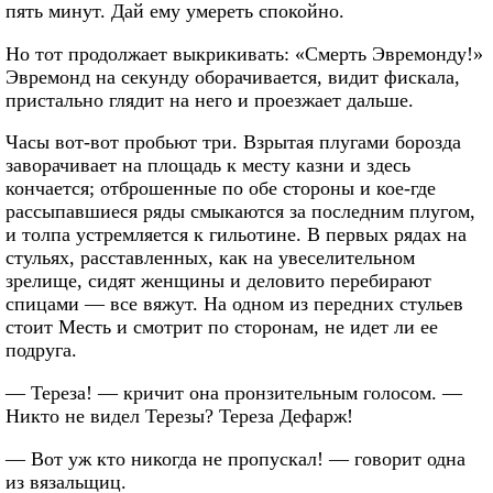
пять минут. Дай ему умереть спокойно.
Но тот продолжает выкрикивать: «Смерть Эвремонду!»
Эвремонд на секунду оборачивается, видит фискала,
пристально глядит на него и проезжает дальше.
Часы вот-вот пробьют три. Взрытая плугами борозда
заворачивает на площадь к месту казни и здесь
кончается; отброшенные по обе стороны и кое-где
рассыпавшиеся ряды смыкаются за последним плугом,
и толпа устремляется к гильотине. В первых рядах на
стульях, расставленных, как на увеселительном
зрелище, сидят женщины и деловито перебирают
спицами — все вяжут. На одном из передних стульев
стоит Месть и смотрит по сторонам, не идет ли ее
подруга.
— Тереза! — кричит она пронзительным голосом. —
Никто не видел Терезы? Тереза Дефарж!
— Вот уж кто никогда не пропускал! — говорит одна
из вязальщиц.