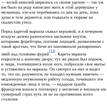
— волей-неволей мирилось со своим уделом — так уж
им было на роду написано жить в этой деревушке у
мельницы, еле-еле перебиваясь со дня на день, пока
душа в теле держится, или подыхать в тюрьме на
скалистом утесе.
Перед каретой маркиза скакал верховой, и в вечернем
воздухе далеко разносилось щелканье кнутов,
которыми форейторы, погоняя лошадей, размахивали с
такой яростью, что бичи их напоминали разъяренных
[33]
змей над головами фурий
. Карета маркиза
подкатила к конному двору; тут же рядом был водоем,
и люди, толпившиеся возле него, побросали свое мытье
и уставились на маркиза. Он смотрел на них и видел
то, что он, разумеется, не находил нужным замечать —
медленную неумолимую работу голода, точившего эти
изможденные лица и тела, — недаром худоба
французов вошла в поговорку у англичан и внушала им
суеверный страх чуть ли не на протяжении всего
столетия.