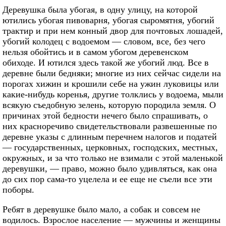
Деревушка была убогая, в одну улицу, на которой
ютились убогая пивоварня, убогая сыромятня, убогий
трактир и при нем конный двор для почтовых лошадей,
убогий колодец с водоемом — словом, все, без чего
нельзя обойтись и в самом убогом деревенском
обиходе. И ютился здесь такой же убогий люд. Все в
деревне были бедняки; многие из них сейчас сидели на
порогах хижин и крошили себе на ужин луковицы или
какие-нибудь коренья, другие толклись у водоема, мыли
всякую съедобную зелень, которую породила земля. О
причинах этой бедности нечего было спрашивать, о
них красноречиво свидетельствовали развешенные по
деревне указы с длинным перечнем налогов и податей
— государственных, церковных, господских, местных,
окружных, и за что только не взимали с этой маленькой
деревушки, — право, можно было удивляться, как она
до сих пор сама-то уцелела и ее еще не съели все эти
поборы.
Ребят в деревушке было мало, а собак и совсем не
водилось. Взрослое население — мужчины и женщины