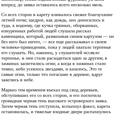
вперед; до замка оставалось всего несколько миль.
Со всех сторон в карету вливалось свежее благоухание
летней ночи; щедрое, как дождь, оно доносилось и
туда, к водоему, где кучка грязных, оборванных,
изнуренных работой людей слушала рассказ
каменщика, который, размахивая синим картузом — он
без него был ничто, — все еще рассказывал о своем
человеке-привидении, пока у людей хватало терпенья
его слушать. Но, наконец, у слушателей иссякло
терпенье, и они стали расходиться один за другим; в
хижинах засветились огни; а когда в хижинах стало
темно, небо усеялось звездами, и казалось, Это те
самые огни, только что погасшие в деревне, вдруг
зажглись в небе.
Маркиз тем временем въехал под свод деревьев,
обступивших его со всех сторон, и его поглотила
громадная черная тень высокого островерхого замка.
Затем черная тень отступила, вспыхнул факел, карета
остановилась, и тяжелые входные двери распахнулись