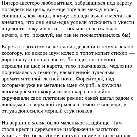
Пятеро-шестеро любопытных, забравшихся под карету
поглядеть на цепь, все еще торчали между колес,
сбившись, как овцы, в кучу; лошади взяли с места так
внезапно, что они едва-едва успели отскочить и унести
в целости кожу и кости, — больше спасать было
нечего, а то, пожалуй, им так не посчастливилось бы!
Карета с грохотом вылетела из деревни и помчалась по
косогору, но вскоре шум колес и топот копыт стихли —
дорога круто пошла вверх. Лошади постепенно
перешли на шаг, и карета, тихо покачиваясь, медленно
поднималась в темноте, насыщенной чудесным
ароматом теплой летней ночи. Форейторы, над
которыми уже не метались змеи фурий, а кружила
легким роем тонкокрылая мошкара, спокойно
скручивали свои плетеные ремни; лакей шагал рядом с
лошадьми, а верховой скрылся в темноте впереди, и
оттуда доносился мерный стук подков.
На вершине холма было маленькое кладбище. Там
стоял крест и деревянное изображение распятого
Христа; Это была убогая фигура, неумело вырезанная