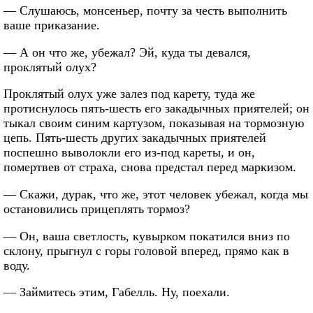
— Слушаюсь, монсеньер, почту за честь выполнить
ваше приказание.
— А он что же, убежал? Эй, куда ты девался,
проклятый олух?
Проклятый олух уже залез под карету, туда же
протиснулось пять-шесть его закадычных приятелей; он
тыкал своим синим картузом, показывая на тормозную
цепь. Пять-шесть других закадычных приятелей
поспешно выволокли его из-под кареты, и он,
помертвев от страха, снова предстал перед маркизом.
— Скажи, дурак, что же, этот человек убежал, когда мы
остановились прицеплять тормоз?
— Он, ваша светлость, кувырком покатился вниз по
склону, прыгнул с горы головой вперед, прямо как в
воду.
— Займитесь этим, Габелль. Ну, поехали.