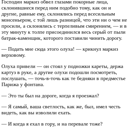
Господин маркиз обвел глазами покорные лица,
склонившиеся перед ним подобно тому, как он и
другие, равные ему, склонялись перед всесильным
монсеньером, с той лишь разницей, что эти ни о чем не
просили, а склонялись с терпеливым смирением, — и в
эту минуту к толпе присоединился весь серый от пыли
батрак-каменщик, которого поставили чинить дорогу.
— Подать мне сюда этого олуха! — крикнул маркиз
верховому.
Олуха привели — он стоял у подножки кареты, держа
картуз в руке, а другие олухи подошли посмотреть,
послушать, — точь-в-точь как те бедняки в предместье
Парижа у фонтана.
— Это ты был на дороге, когда я проезжал?
— Я самый, ваша светлость, как же, был, имел честь
видеть, как вы изволили ехать.
— И когда я ехал в гору, и на перевале тоже?