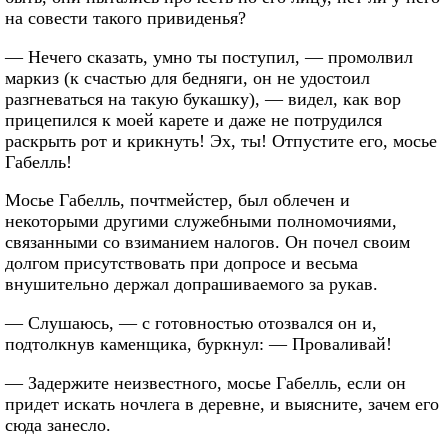
на совести такого привиденья?
— Нечего сказать, умно ты поступил, — промолвил
маркиз (к счастью для бедняги, он не удостоил
разгневаться на такую букашку), — видел, как вор
прицепился к моей карете и даже не потрудился
раскрыть рот и крикнуть! Эх, ты! Отпустите его, мосье
Габелль!
Мосье Габелль, почтмейстер, был облечен и
некоторыми другими служебными полномочиями,
связанными со взиманием налогов. Он почел своим
долгом присутствовать при допросе и весьма
внушительно держал допрашиваемого за рукав.
— Слушаюсь, — с готовностью отозвался он и,
подтолкнув каменщика, буркнул: — Проваливай!
— Задержите неизвестного, мосье Габелль, если он
придет искать ночлега в деревне, и выясните, зачем его
сюда занесло.