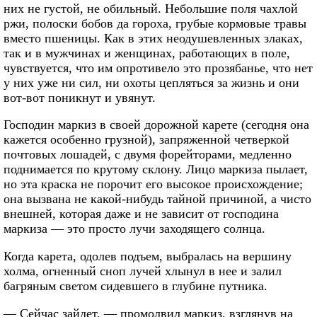
них не густой, не обильный. Небольшие поля чахлой
ржи, полоски бобов да гороха, грубые кормовые травы
вместо пшеницы. Как в этих неодушевленных злаках,
так и в мужчинах и женщинах, работающих в поле,
чувствуется, что им опротивело это прозябанье, что нет
у них уже ни сил, ни охоты цепляться за жизнь и они
вот-вот поникнут и увянут.
Господин маркиз в своей дорожной карете (сегодня она
кажется особенно грузной), запряженной четверкой
почтовых лошадей, с двумя форейторами, медленно
поднимается по крутому склону. Лицо маркиза пылает,
но эта краска не порочит его высокое происхождение;
она вызвана не какой-нибудь тайной причиной, а чисто
внешней, которая даже и не зависит от господина
маркиза — это просто лучи заходящего солнца.
Когда карета, одолев подъем, выбралась на вершину
холма, огненный сноп лучей хлынул в нее и залил
багряным светом сидевшего в глубине путника.
— Сейчас зайдет, — промолвил маркиз, взглянув на