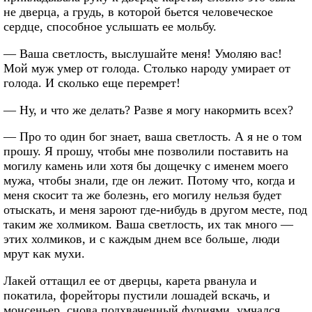
не дверца, а грудь, в которой бьется человеческое
сердце, способное услышать ее мольбу.
— Ваша светлость, выслушайте меня! Умоляю вас!
Мой муж умер от голода. Столько народу умирает от
голода. И сколько еще перемрет!
— Ну, и что же делать? Разве я могу накормить всех?
— Про то один бог знает, ваша светлость. А я не о том
прошу. Я прошу, чтобы мне позволили поставить на
могилу камень или хотя бы дощечку с именем моего
мужа, чтобы знали, где он лежит. Потому что, когда и
меня скосит та же болезнь, его могилу нельзя будет
отыскать, и меня зароют где-нибудь в другом месте, под
таким же холмиком. Ваша светлость, их так много —
этих холмиков, и с каждым днем все больше, люди
мрут как мухи.
Лакей оттащил ее от дверцы, карета рванула и
покатила, форейторы пустили лошадей вскачь, и
монсеньер, снова подхваченный фуриями, умчался