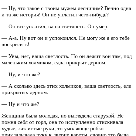
— Ну, что такое с твоим мужем лесничим? Вечно одна
и та же история! Он не уплатил чего-нибудь?
— Он все уплатил, ваша светлость. Он умер.
— А-а. Ну вот он и успокоился. Не могу же я его тебе
воскресить!
— Увы, нет, ваша светлость. Но он лежит вон там, под
маленьким холмиком, едва прикрыт дерном.
— Ну, и что же?
— А сколько здесь этих холмиков, ваша светлость, еле
прикрытых дерном.
— Ну и что же?
Женщина была молодая, но выглядела старухой. Не
помня себя от горя, она то исступленно стискивала
худые, жилистые руки, то умоляюще робко
прикладывала руку к дверце кареты, словно это была