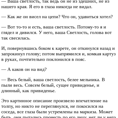
— Ваша светлость, так ведь он не из здешних, не из
нашего края. Я его в глаза никогда не видал.
— Как же он висел на цепи? Что он, удавиться хотел?
— Вот то-то и есть, ваша светлость. Потому-то я и
глядел и дивился. У него, ваша Светлость, голова вот
так свесилась.
И, повернувшись боком к карете, он откинулся назад и
запрокинул голову; потом выпрямился и, комкая картуз
в руках, почтительно поклонился в пояс.
— А каков он на вид?
— Весь белый, ваша светлость, белее мельника. В
пыли весь. Совсем белый, сущее привиденье, и
длинный, как привиденье.
Это картинное описание произвело впечатление на
толпу, но никто не переглянулся, не покосился на
соседа, все глаза были устремлены на маркиза. Может
быть, они пытались прочесть по его лицу, нет ли у него