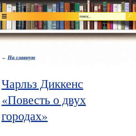
На главную
←
Чарльз Диккенс
«Повесть о двух
городах»