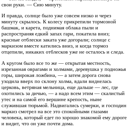
свои руки. — Сию минуту.
И правда, солнце было уже совсем низко и через
минуту скрылось. К колесу прикрепили тормозной
башмак, и карета, поднимая облака пыли и
распространяя едкий запах гари, покатила вниз;
красные отблески заката уже догорали; солнце с
маркизом вместе катились вниз, и когда тормоз
отцепили, никаких отблесков уже не осталось и следа.
А кругом было все то же — открытая местность,
изрезанная оврагами и холмами, деревушка у подножья
горы, широкая ложбина, — а затем дорога снова
уходила вверх по склону холма, вдали виднелась
церковь, ветряная мельница, еще дальше — лес, где
охотились за дичью, — а надо всем этим — скалистый
утес и на самой его вершине крепость, ныне
служившая тюрьмой. Надвигались сумерки, и господин
маркиз смотрел на все это спокойными глазами
человека, который едет по хорошо знакомой ему дороге
и видит, что он уже почти дома.