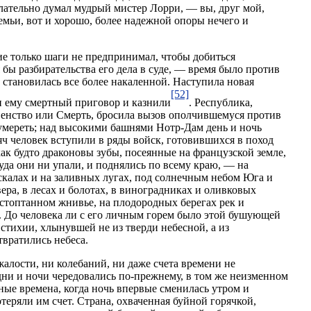
лательно думал мудрый мистер Лорри, — вы, друг мой,
семьи, вот и хорошо, более надежной опоры нечего и
кие только шаги не предпринимал, чтобы добиться
 бы разбирательства его дела в суде, — время было против
 становилась все более накаленной. Наступила новая
[52]
ли ему смертный приговор и казнили
. Республика,
венство или Смерть, бросила вызов ополчившемуся против
 умереть; над высокими башнями Нотр-Дам день и ночь
сяч человек вступили в ряды войск, готовившихся в поход
как будто драконовы зубы, посеянные на французской земле,
уда они ни упали, и поднялись по всему краю, — на
а скалах и на заливных лугах, под солнечным небом Юга и
ра, в лесах и болотах, в виноградниках и оливковых
стоптанном жнивье, на плодородных берегах рек и
 До человека ли с его личным горем было этой бушующей
стихии, хлынувшей не из тверди небесной, а из
твратились небеса.
алости, ни колебаний, ни даже счета времени не
 дни и ночи чередовались по-прежнему, в том же неизменном
нные времена, когда ночь впервые сменилась утром и
теряли им счет. Страна, охваченная буйной горячкой,