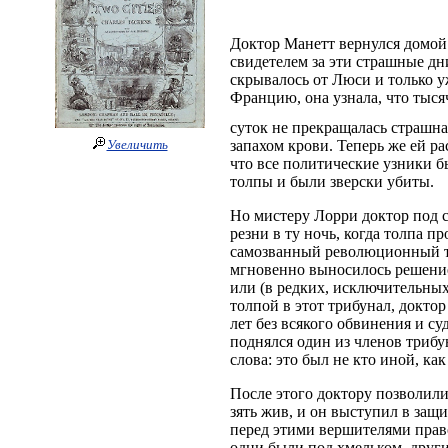
Доктор Манетт вернулся домой 
свидетелем за эти страшные дни
скрывалось от Люси и только у
Францию, она узнала, что тысяч
суток не прекращалась страшна
запахом крови. Теперь же ей ра
Увеличить
что все политические узники б
толпы и были зверски убиты.
Но мистеру Лорри доктор под с
резни в ту ночь, когда толпа пр
самозванный революционный тр
мгновенно выносилось решение 
или (в редких, исключительных
толпой в этот трибунал, доктор
лет без всякого обвинения и с
поднялся один из членов трибун
слова: это был не кто иной, ка
После этого доктору позволили
зять жив, и он выступил в защи
перед этими вершителями право
одни были под хмельком, други