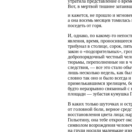
утратила представление о врем
Вот, в мертвой тишине затаивш
и кажется, не прошло и мгнове
а она восемь месяцев томилась 
поседеть от горя.
И, однако, по какому-то непо
явления, время, проносившееся
трибунал в столице, сорок, пя
закон о «подозрительных», гр
добропорядочный честный чело
тюрьмы, переполненные ни в ч
следствия, — все это стало об
лишь несколько недель, как бы
словно так оно и было всегда 
примелькавшимся зрелищем, без
будто неразрывно связанный с
площади — зубастая кумушка Г
В каких только шуточках и ост
от головной боли, верное сред
восстановления цвета лица; на
Гильотину, она тебе откроет ок
символом возрождения человече
на груди носили маленькие изо