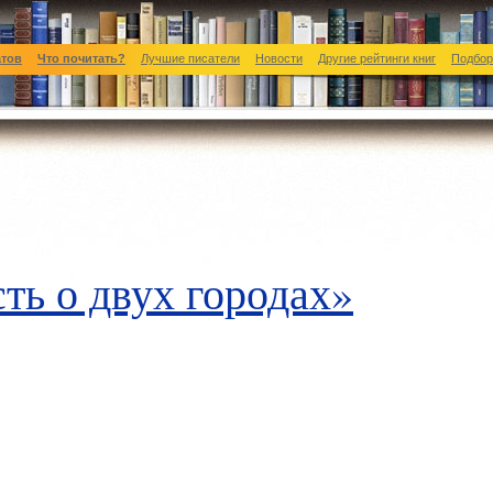
атов
Что почитать?
Лучшие писатели
Новости
Другие рейтинги книг
Подбор
ть о двух городах»