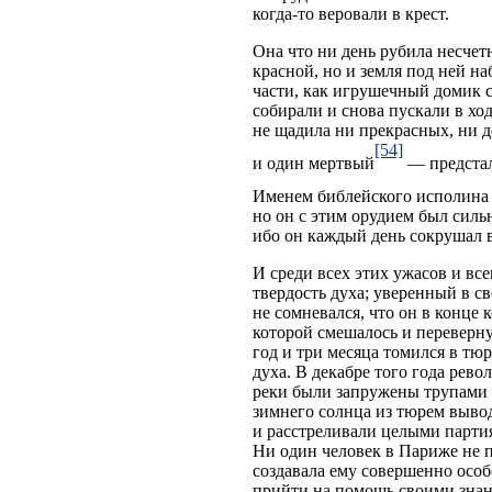
когда-то веровали в крест.
Она что ни день рубила несчетн
красной, но и земля под ней н
части, как игрушечный домик с 
собирали и снова пускали в хо
не щадила ни прекрасных, ни 
[54]
и один мертвый
— предстали
Именем библейского исполина 
но он с этим орудием был сильн
ибо он каждый день сокрушал в
И среди всех этих ужасов и вс
твердость духа; уверенный в с
не сомневался, что он в конце
которой смешалось и перевернул
год и три месяца томился в тюр
духа. В декабре того года рев
реки были запружены трупами 
зимнего солнца из тюрем выво
и расстреливали целыми партия
Ни один человек в Париже не п
создавала ему совершенно осо
прийти на помощь своими знан