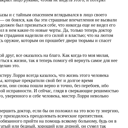
азы и с тайным опасением вглядывался в лицо своего
— он боялся, как бы эти страшные впечатления не вызвали
должен был признаться себе, что никогда еще не видел его
л в нем какие-то новые черты. Да, только теперь доктор
м страдания наделили его силой и властью; что на лютом
сь оружие, которым он прошибет двери тюрьмы и спасет
й друг, все оказалось на благо. Как когда-то моя милая,
ться к жизни, так я теперь помогу ей вернуть самое для нее
делаю это.
стеру Лорри всегда казалось, что жизнь этого человека
ы, которые прекратили свой бег и долгое время
вели, они снова пошли верно и точно, без перебоев, ибо
ной исправности. И сейчас, глядя в сверкающие решимостью
го, уверенного и себе человека, мистер Лорри невольно
вершить доктор, если бы он положил на это всю ту энергию,
му приходилось преодолевать всяческие препятствия.
 обязанного прийти на помощь всякому больному, будь он в
гатый или бедный, хороший или дурной, он сумел так