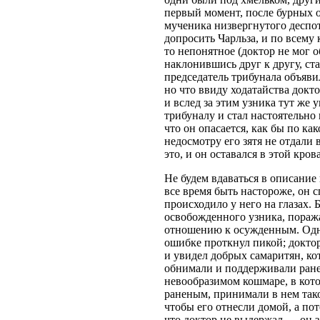
первый момент, после бурных о
мученика низвергнутого деспот
допросить Чарльза, и по всему 
то непонятное (доктор не мог о
наклонившись друг к другу, ста
председатель трибунала объяви
но что ввиду ходатайства докто
и вслед за этим узника тут же 
трибуналу и стал настоятельно
что он опасается, как бы по к
недосмотру его зятя не отдали
это, и он оставался в этой кров
Не будем вдаваться в описание
все время быть настороже, он с
происходило у него на глазах.
освобожденного узника, поражал
отношению к осужденным. Одно
ошибке проткнул пикой; доктор
и увидел добрых самаритян, ко
обнимали и поддерживали ранен
невообразимом кошмаре, в кото
раненым, принимали в нем тако
чтобы его отнесли домой, а пот
что доктор не выдержал — он з