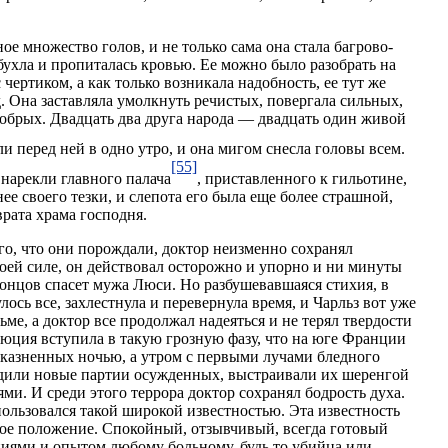
ое множество голов, и не только сама она стала багрово-
абухла и пропиталась кровью. Ее можно было разобрать на
чертиком, а как только возникала надобность, ее тут же
д. Она заставляла умолкнуть речистых, повергала сильных,
добрых. Двадцать два друга народа — двадцать один живой
 перед ней в одно утро, и она мигом снесла головы всем.
[55]
нарекли главного палача
, приставленного к гильотине,
ее своего тезки, и слепота его была еще более страшной,
рата храма господня.
его, что они порождали, доктор неизменно сохранял
воей силе, он действовал осторожно и упорно и ни минуты
 концов спасет мужа Люси. Но разбушевавшаяся стихия, в
ось все, захлестнула и перевернула время, и Чарльз вот уже
ьме, а доктор все продолжал надеяться и не терял твердости
олюция вступила в такую грозную фазу, что на юге Франции
казненных ночью, а утром с первыми лучами бледного
дили новые партии осужденных, выстраивали их шеренгой
ми. И среди этого террора доктор сохранял бодрость духа.
ользовался такой широкой известностью. Эта известность
бое положение. Спокойный, отзывчивый, всегда готовый
иями и опытом любому больному, будь то убийца или