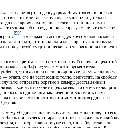
только на четвертый день, утром. Чему только он не был
; но все это, или во всяком случае многое, тщательно
же долгое время спустя, после того как они покинули
а сто узников было отдано на расправу толпе, что четверо
[50]
я резня
и что даже самый воздух кругом был насыщен
ссказали только, что толпа пыталась ворваться в тюрьмы,
ыли под угрозой смерти и несколько человек попали в руки
трогим секретом рассказал, что он сам был очевидцем этой
овожала его в Лафорс; что там в это время заседал
ибунал, узников вызывали поодиночке, и тут же на месте
— отдать его на растерзание толпе, выпустить на свободу
 случаях) отправить обратно в камеру. Доставленный
 назвал свое имя и звание и рассказал, что он восемнадцать
уда пробыл в одиночном заключении в Бастилии; и тут
ала и заявил, что он его знает и может подтвердить его
к Дефарж.
 самому убедиться по спискам, лежавшим на столе, что его
ту Чарльза и всячески старался отстоять его жизнь и свободу
судия, из которых кое-кто уже спал, иные бодрствовали,
е трезвые и у многих руки были запятнаны кровью. В