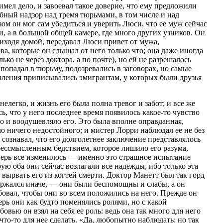
 имел дело, и завоевал такое доверие, что ему предложили
ебный надзор над тремя тюрьмами, в том числе и над
ом он мог сам убедиться и уверить Люси, что ее муж сейчас
, а в большой общей камере, где много других узников. Он
иходя домой, передавал Люси привет от мужа,
ова, которые он слышал от него только что; она даже иногда
ько не через доктора, а по почте), но ей не разрешалось
о попадал в тюрьму, подозревались в заговорах, но самые
ления приписывались эмигрантам, у которых были друзья
елегко, и жизнь его была полна тревог и забот; и все же
ь, что у него последнее время появилось какое-то чувство
о и воодушевляло его. Это была вполне оправданная,
ло ничего недостойного; и мистер Лорри наблюдал ее не без
 сознавал, что его долголетнее заключение представлялось
 бессмысленным бедствием, которое лишило его разума,
перь все изменилось — именно это страшное испытание
рую оба они сейчас возлагали все надежды, ибо только эта
 вырвать его из когтей смерти. Доктор Манетт был так горд
держался иначе, — они были беспомощны и слабы, а он
бовал, чтобы они во всем положились на него. Прежде он
ерь они как будто поменялись ролями, но с какой
овью он взял на себя ее роль: ведь она так много для него
что-то для нее сделать. «Да, любопытно наблюдать; но так