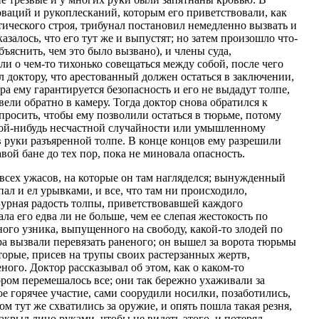
ваций и рукоплесканий, которым его приветствовали, как
ического строя, трибунал постановил немедленно вызвать и
казалось, что его тут же и выпустят; но затем произошло что-
бъяснить, чем это было вызвано), и члены суда,
ли о чем-то тихонько совещаться между собой, после чего
л доктору, что арестованный должен остаться в заключении,
ра ему гарантируется безопасность и его не выдадут толпе,
увели обратно в камеру. Тогда доктор снова обратился к
 просить, чтобы ему позволили остаться в тюрьме, потому
акой-нибудь несчастной случайности или умышленному
 в руки разъяренной толпе. В конце концов ему разрешили
авой бане до тех пор, пока не миновала опасность.
 всех ужасов, на которые он там нагляделся; вынужденный
пал и ел урывками, и все, что там ни происходило,
 Бурная радость толпы, приветствовавшей каждого
а его едва ли не больше, чем ее слепая жестокость по
го узника, выпущенного на свободу, какой-то злодей по
а вызвали перевязать раненого; он вышел за ворота тюрьмы
торые, присев на трупы своих растерзанных жертв,
ого. Доктор рассказывал об этом, как о каком-то
ром перемешалось все; они так бережно ухаживали за
е горячее участие, сами соорудили носилки, позаботились,
ом тут же схватились за оружие, и опять пошла такая резня,
акрыл лицо руками, чтобы не видеть этого, и потерял