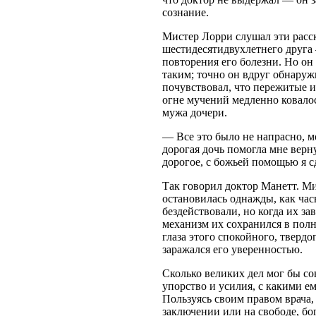
сознание.
Мистер Лорри слушал эти расск
шестидесятидвухлетнего друга 
повторения его болезни. Но он 
таким; точно он вдруг обнаружи
почувствовал, что пережитые и
огне мучений медленно ковало
мужа дочери.
— Все это было не напрасно, мо
дорогая дочь помогла мне верну
дорогое, с божьей помощью я с
Так говорил доктор Манетт. Ми
остановилась однажды, как час
бездействовали, но когда их за
механизм их сохранился в пол
глаза этого спокойного, твердо
заражался его уверенностью.
Сколько великих дел мог бы со
упорство и усилия, с какими е
Пользуясь своим правом врача,
заключении или на свободе, бо