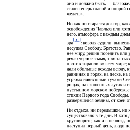
оно и должно быть, — благоже
стали теперь главой и опорой 
желать».
Но как ни старался доктор, ка
освобождения Чарльза или хотя
него, атмосфера с каждым днем
[51]
эра
: короля судили, вынес
несущая Свободу, Братство, Ра
нее миру, решив победить или
реяло черное знамя; триста ты
против тиранов во всем мире; 
дали обильные всходы всюду, к
равнинах и горах, на песке, н
угрюмо нависшими тучами Севе
рощах, на скошенных лугах и и
пустынном морском побережье.
стихии Первого года Свободы, 
разверзшейся бездны, от коей о
Ни отдыха, ни передышки, ни ж
существовало в те дни. И хотя
круговороте, как и в первозда
наступил первый день, люди по