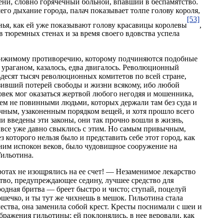
ени, словно горячечный больной, впавший в беспамятство.
его дыхание города, палач показывает толпе голову короля,
[53]
нья, как ей уже показывают голову красавицы королевы
,
в тюремных стенах и за время своего вдовства успела
стижимому противоречию, которому подчиняются подобные
 ураганом, казалось, едва двигалось. Революционный
тьдесят тысяч революционных комитетов по всей стране,
озивший потерей свободы и жизни всякому, ибо любой
век мог оказаться жертвой любого негодяя и мошенника,
ем не повинными людьми, которых держали там без суда и
ычным, узаконенным порядком вещей, и хотя прошло всего
ли введены эти законы, они так прочно вошли в жизнь,
и все уже давно свыклись с этим. Но самым привычным,
 которого нельзя было и представить себе этот город, как
 ним испокон веков, было чудовищное сооружение на
ильотина.
ротах не изощрялись на ее счет! — Незаменимое лекарство
ство, предупреждающее седину, лучшее средство для
родная бритва — бреет быстро и чисто; ступай, поцелуй
ошечко, и ты тут же чихнешь в мешок. Гильотина стала
ства, она заменила собой крест. Кресты поснимали с шеи и
бражения гильотины; ей поклонялись, в нее веровали, как