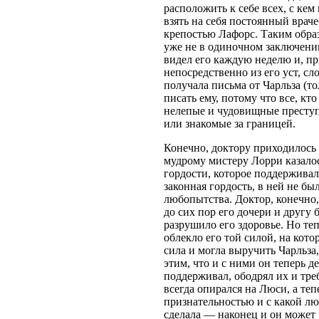
расположить к себе всех, с кем
взять на себя постоянный врач
крепостью Лафорс. Таким образ
уже не в одиночном заключении
видел его каждую неделю и, пр
непосредственно из его уст, сл
получала письма от Чарльза (тол
писать ему, потому что все, кт
нелепые и чудовищные преступ
или знакомые за границей.
Конечно, доктору приходилось н
мудрому мистеру Лорри казалос
гордости, которое поддерживал
законная гордость, в ней не бы
любопытства. Доктор, конечно,
до сих пор его дочери и другу
разрушило его здоровье. Но те
облекло его той силой, на кото
сила и могла выручить Чарльза,
этим, что и с ними он теперь 
поддерживал, ободрял их и тре
всегда опирался на Люси, а теп
признательностью и с какой люб
сделала — наконец и он может 