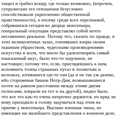
тащил и грабил всюду, где только возможно, (впрочем,
супружеские его отношения безусловно
способствовали укреплению общественной
нравственности), а посему среди всех персонажей,
собравшихся сегодня во дворце монсеньера,
генеральный откупщик представлял собой нечто
несомненно реальное. Потому что, сказать по правде, в
этих великолепных залах, пленявших взоры своим
пышным убранством, чудесными произведениями
искусства и всем, что могло бы удовлетворять самый
изысканный вкус, было что-то ходульное, не
настоящее; потому что, если, приглядевшись к ним,
вспомнить толпы страшных пугал в лохмотьях и
колпаках, ютившиеся где-то там (да и не так уж далеко,
ибо сторожевые башни Нотр-Дам, возвышавшиеся
почти на равном расстоянии между этими двумя
полюсами, взирали на тот и на другой), видно было,
что все это как-то очень непрочно держится, но вряд ли
кому приходило в голову задуматься над этим на
приеме у монсеньера. Высшие военные чины, не
имеющие ни малейшего представления о военном деле;