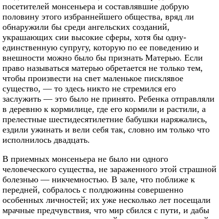
посетителей монсеньера и составлявшие добрую
половину этого избраннейшего общества, вряд ли
обнаружили бы среди ангельских созданий,
украшающих сии высокие сферы, хотя бы одну-
единственную супругу, которую по ее поведению и
внешности можно было бы признать Матерью. Если
право называться матерью обретается не только тем,
чтобы произвести на свет маленькое писклявое
существо, — то здесь никто не стремился его
заслужить — это было не принято. Ребенка отправляли
в деревню к кормилице, где его кормили и растили, а
прелестные шестидесятилетние бабушки наряжались,
ездили ужинать и вели себя так, словно им только что
исполнилось двадцать.
В приемных монсеньера не было ни одного
человеческого существа, не зараженного этой страшной
болезнью — никчемностью. В зале, что поближе к
передней, собралось с полдюжины совершенно
особенных личностей; их уже несколько лет посещали
мрачные предчувствия, что мир сбился с пути, и дабы