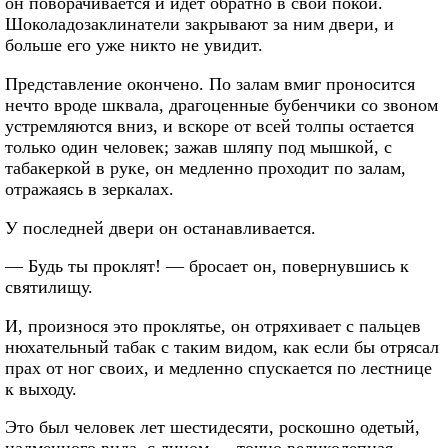
он поворачивается и идет обратно в свои покои.
Шоколадозаклинатели закрывают за ним двери, и
больше его уже никто не увидит.
Представление окончено. По залам вмиг проносится
нечто вроде шквала, драгоценные бубенчики со звоном
устремляются вниз, и вскоре от всей толпы остается
только один человек; зажав шляпу под мышкой, с
табакеркой в руке, он медленно проходит по залам,
отражаясь в зеркалах.
У последней двери он останавливается.
— Будь ты проклят! — бросает он, повернувшись к
святилищу.
И, произнося это проклятье, он отряхивает с пальцев
нюхательный табак с таким видом, как если бы отрясал
прах от ног своих, и медленно спускается по лестнице
к выходу.
Это был человек лет шестидесяти, роскошно одетый,