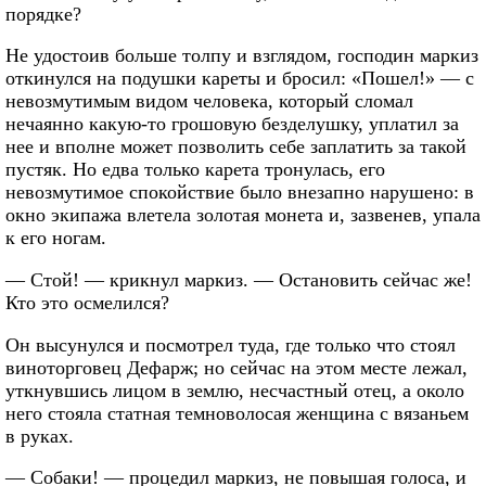
порядке?
Не удостоив больше толпу и взглядом, господин маркиз
откинулся на подушки кареты и бросил: «Пошел!» — с
невозмутимым видом человека, который сломал
нечаянно какую-то грошовую безделушку, уплатил за
нее и вполне может позволить себе заплатить за такой
пустяк. Но едва только карета тронулась, его
невозмутимое спокойствие было внезапно нарушено: в
окно экипажа влетела золотая монета и, зазвенев, упала
к его ногам.
— Стой! — крикнул маркиз. — Остановить сейчас же!
Кто это осмелился?
Он высунулся и посмотрел туда, где только что стоял
виноторговец Дефарж; но сейчас на этом месте лежал,
уткнувшись лицом в землю, несчастный отец, а около
него стояла статная темноволосая женщина с вязаньем
в руках.
— Собаки! — процедил маркиз, не повышая голоса, и