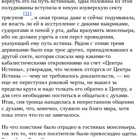
вернуть его на путь истинный, одна половина из этой
полудюжины вступила в некую изуверскую секту
[31]
трясунов
, и оная троица даже и сейчас подумывала,
не впасть ли ей в исступление с дикими выкриками,
судорогами и пеной у рта, дабы вразумить монсеньера,
ибо он должен узреть в сем перст провидения,
указующий ему путь истины. Рядом с этими тремя
дервишами было еще трое других, принадлежавших к
другой секте, которая спасала мир какими-то
кабалистическими откровениями на счет «Центра
Истины», утверждая, что человек отторгся от Центра
Истины — чему не требовалось доказательств, — но
еще не переступил роковой черты, не вышел за
пределы круга и надо толкать его обратно к Центру, а
для сего необходимо поститься и общаться с духами.
Итак, сия троица находилась в непрестанном общении
с духами, что, конечно, служило на благо мира, хотя
пока этого что-то не замечалось.
Но что поистине было отрадно в гостиных монсеньера,
так это то, что все посетители были превосходно одеты.