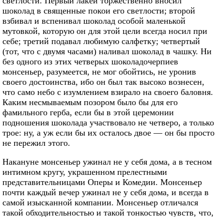
светлости. Первый лакей торжественно вносил
шоколад в священные покои его светлости; второй
взбивал и вспенивал шоколад особой маленькой
мутовкой, которую он для этой цели всегда носил при
себе; третий подавал любимую салфетку; четвертый
(тот, что с двумя часами) наливал шоколад в чашку. Ни
без одного из этих четверых шоколадочерпиев
монсеньер, разумеется, не мог обойтись, не уронив
своего достоинства, ибо он был так высоко вознесен,
что само небо с изумлением взирало на своего баловня.
Каким несмываемым позором было бы для его
фамильного герба, если бы в этой церемонии
подношения шоколада участвовало не четверо, а только
трое: ну, а уж если бы их осталось двое — он бы просто
не пережил этого.
Накануне монсеньер ужинал не у себя дома, а в тесном
интимном кругу, украшенном прелестными
представительницами Оперы и Комедии. Монсеньер
почти каждый вечер ужинал не у себя дома, и всегда в
самой изысканной компании. Монсеньер отличался
такой обходительностью и такой тонкостью чувств, что,