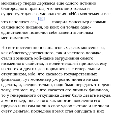
монсеньер твердо держался еще одного истинно
благородного правила, что весь мир только и
существует для его удовольствия. «Ибо моя земля и все,
[29]
что наполняет ее»,
— говорил монсеньер словами
священного писания, из коих он только одно-
единственное позволил себе заменить личным
местоимением.
Но вот постепенно в финансовых делах монсеньера,
как общегосударственного, так и частного порядка,
стали возникать кой-какие затруднения самого
низменного свойства; и волей-неволей пришлось ему
из-за тех и других дел породниться с генеральным
откупщиком, ибо, что касалось государственных
финансов, тут монсеньер уж ровно ничего не мог
сделать, и, следовательно, надо было передать это дело
тому, кто мог; ну, а что касается его личных финансов,
то у генерального откупщика денег было девать некуда,
а монсеньер, после того как многие поколения его
предков и он сам жили в свое удовольствие и не знали
счету деньгам, последнее время стал ощущать в них