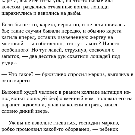
карета, вылетев из-за угла, на что-то наскочила
колесом, раздались отчаянные вопли, лошади
шарахнулись и взвились на дыбы.
Если бы не это, карета, вероятно, и не остановилась
бы; такие случаи бывали нередко, и обычно карета
катила вперед, оставив изувеченную жертву на
мостовой — а собственно, что тут такого? Ничего
особенного! Но тут лакей, струхнув, соскочил с
запяток, — два десятка рук схватили лошадей под
уздцы.
— Что такое? — брюзгливо спросил маркиз, выглянув в
окно кареты.
Высокий худой человек в рваном колпаке вытащил из-
под копыт лошадей бесформенный ком, положил его на
парапет водоема и, упав на колени в грязь, завыл
словно дикий зверь.
— Уж вы не извольте гневаться, господин маркиз, —
робко промолвил какой-то оборванец, — ребенок!