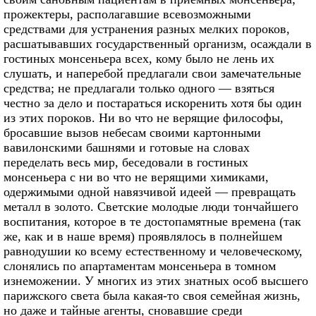
прожектеры, располагавшие всевозможными
средствами для устранения разных мелких пороков,
расшатывавших государственный организм, осаждали в
гостиных монсеньера всех, кому было не лень их
слушать, и наперебой предлагали свои замечательные
средства; не предлагали только одного — взяться
честно за дело и постараться искоренить хотя бы один
из этих пороков. Ни во что не верящие философы,
бросавшие вызов небесам своими картонными
вавилонскими башнями и готовые на словах
переделать весь мир, беседовали в гостиных
монсеньера с ни во что не верящими химиками,
одержимыми одной навязчивой идеей — превращать
металл в золото. Светские молодые люди тончайшего
воспитания, которое в те достопамятные времена (так
же, как и в наше время) проявлялось в полнейшем
равнодушии ко всему естественному и человеческому,
слонялись по апартаментам монсеньера в томном
изнеможении. У многих из этих знатных особ высшего
парижского света была какая-то своя семейная жизнь,
но даже и тайные агенты, сновавшие среди