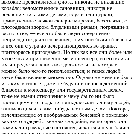
высокие представители флота, никогда не видавшие
корабля; ведомственные сановники, никогда не
ведавшие никакими делами; служители церкви,
приверженные всякой скверне мирской, бесстыжие, с
плотоядным взором, блудливыми речами, погрязшие в
распутстве, — все это были люди совершенно
непригодные для того звания, коим они были облечены,
и все они с утра до вечера изощрялись во вранье,
притворяясь пригодными. Но так как все они более или
менее были приближенными монсеньера, из его клики,
им и предоставлялись все должности, на которых
можно было чем-то попользоваться; и таких людей
здесь было великое множество. Однако не меньше было
и таких, которые, даже не будучи в непосредственной
близости к монсеньеру или государственным делам,
тоже не имели отношения к чему бы то ни было
настоящему и отнюдь не принадлежали к числу людей,
занимающихся каким-нибудь честным делом. Доктора,
излечивающие от воображаемых болезней с помощью
каких-то чудодейственных снадобий, на которых они
наживали громадные состояния, искательно улыбались
своим сановным пациентам в приемных монсеньера;