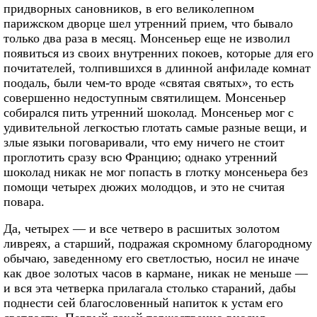
придворных сановников, в его великолепном
парижском дворце шел утренний прием, что бывало
только два раза в месяц. Монсеньер еще не изволил
появиться из своих внутренних покоев, которые для его
почитателей, толпившихся в длинной анфиладе комнат
поодаль, были чем-то вроде «святая святых», то есть
совершенно недоступным святилищем. Монсеньер
собирался пить утренний шоколад. Монсеньер мог с
удивительной легкостью глотать самые разные вещи, и
злые языки поговаривали, что ему ничего не стоит
проглотить сразу всю Францию; однако утренний
шоколад никак не мог попасть в глотку монсеньера без
помощи четырех дюжих молодцов, и это не считая
повара.
Да, четырех — и все четверо в расшитых золотом
ливреях, а старший, подражая скромному благородному
обычаю, заведенному его светлостью, носил не иначе
как двое золотых часов в кармане, никак не меньше —
и вся эта четверка прилагала столько стараний, дабы
поднести сей благословенный напиток к устам его