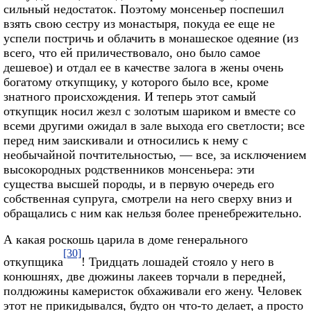
сильный недостаток. Поэтому монсеньер поспешил
взять свою сестру из монастыря, покуда ее еще не
успели постричь и облачить в монашеское одеяние (из
всего, что ей приличествовало, оно было самое
дешевое) и отдал ее в качестве залога в жены очень
богатому откупщику, у которого было все, кроме
знатного происхождения. И теперь этот самый
откупщик носил жезл с золотым шариком и вместе со
всеми другими ожидал в зале выхода его светлости; все
перед ним заискивали и относились к нему с
необычайной почтительностью, — все, за исключением
высокородных родственников монсеньера: эти
существа высшей породы, и в первую очередь его
собственная супруга, смотрели на него сверху вниз и
обращались с ним как нельзя более пренебрежительно.
А какая роскошь царила в доме генерального
[30]
откупщика
! Тридцать лошадей стояло у него в
конюшнях, две дюжины лакеев торчали в передней,
полдюжины камеристок обхаживали его жену. Человек
этот не прикидывался, будто он что-то делает, а просто