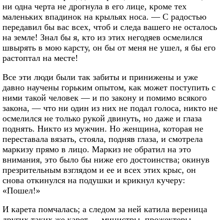
ни одна черта не дрогнула в его лице, кроме тех
маленьких впадинок на крыльях носа. — С радостью
передавил бы вас всех, чтоб и следа вашего не осталось
на земле! Знал бы я, кто из этих негодяев осмелился
швырять в мою карсту, он бы от меня не ушел, я бы его
растоптал на месте!
Все эти люди были так забиты и принижены и уже
давно научены горьким опытом, как может поступить с
ними такой человек — и по закону и помимо всякого
закона, — что ни один из них не подал голоса, никто не
осмелился не только рукой двинуть, но даже и глаза
поднять. Никто из мужчин. Но женщина, которая не
переставала вязать, стояла, подняв глаза, и смотрела
маркизу прямо в лицо. Маркиз не обратил на это
внимания, это было бы ниже его достоинства; окинув
презрительным взглядом и ее и всех этих крыс, он
снова откинулся на подушки и крикнул кучеру:
«Пошел!»
И карета помчалась; а следом за ней катила вереница
других таких же карет — министры, прожектеры,