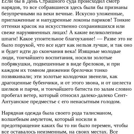
Если бы в День Страшного суда происходил смотр
нарядов, то все собравшиеся здесь были бы признаны
безупречными на веки вечные. Искусно уложенные,
приглаженные и напудренные локоны париков! Тонкие
оттенки красок на искусственно сохранившихся или
свеже нарумяненных лицах! А какие великолепные
шпаги! Какое упоительное благоухание! — Разве это не
было порукой, что все идет как нельзя лучше, и так оно
и будет идти до скончания века! Изящные молодые
люди, тончайшего воспитания, носили золотые
побрякушки, подвешенные в виде брелоков, и при
каждом их томном движении брелочки тонко
позвякивали; эти золотые колодочки звенели, как
драгоценные бубенчики, и от этого звона, и от шелеста
шелков и парчи, и тончайшего батиста по залам словно
пробегал ветер, который относил далеко-далеко Сент-
Антуанское предместье с его ненасытным голодом.
Нарядная одежда была своего рода талисманом,
волшебным амулетом, который носили в
предотвращение каких бы то ни было перемен, чтобы
все оставалось неизменным, на своих местах. Все