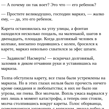
— А почему он так воет? Это что — его ребенок?
— Простите великодушно, господин маркиз, — жалко
ему, — да, это его ребенок.
Карета остановилась на углу улицы, а фонтан
находился несколько поодаль, на маленькой, шагов в
двенадцать, площади. Когда долговязый человек в
колпаке, внезапно поднявшись с колен, бросился к
карете, маркиз невольно схватился за эфес шпаги.
— Задавили! Насмерть! — вскричал долговязый,
заломив в диком отчаянии руки и уставившись на
маркиза.
Толпа обступила карету, все глаза были устремлены на
маркиза. Но в этих глазах нельзя было прочесть ничего
кроме ожидания и любопытства; в них не было ни
угрозы, ни гнева. Все молчали. Вопль ужаса вырвался у
них лишь в момент катастрофы, а теперь они стояли,
молча столпившись вокруг кареты. Голос оборванца,
осмелившегося заговорить с маркизом, звучал робко и