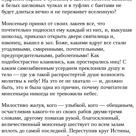
в белых шелковых чулках и в туфлях с бантами не
будет длиться вечно и не переживет вселенную?
Монсеньер принял от своих лакеев все, что
почтительно подносил ему каждый из них, и, выкушав
шоколад, приказал открыть двери святилища и,
наконец, вышел в зал. Боже, какими вдруг все стали
угодливыми, смиренными, почтительными,
предупредительными, раболепными! Как
подобострастно кланялись, как простирались ниц! С
каким самозабвенным усердием преклоняли душу и
тело — где уж такой распростертой душе возносить
молитвы к небу! На это ее не хватало — и, должно
быть, это и была одна из причин, почему почитатели
монсеньера никогда не тревожили небес.
Милостиво жалуя, кого — улыбкой, кого — обещаньем,
осчастливив какого-то из своих рабов двумя-тремя
словами, другому помахав рукой, благосклонный,
величественный монсеньер шествует по всем залам
вплоть до самой последней. Переступив круг Истины,