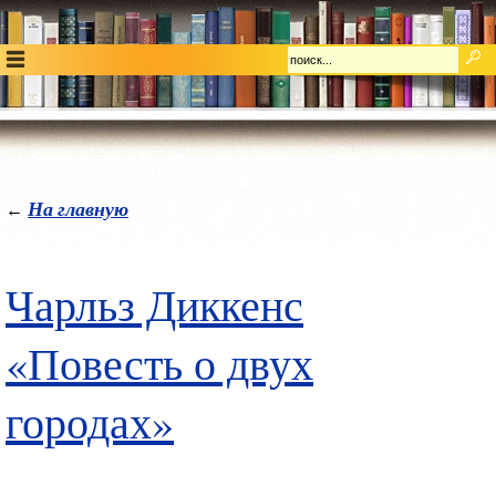
На главную
←
Чарльз Диккенс
«Повесть о двух
городах»