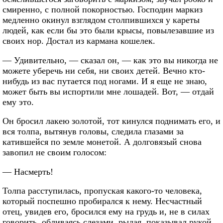
смиренно, с полной покорностью. Господин маркиз
медленно окинул взглядом столпившихся у кареты
людей, как если бы это были крысы, повылезавшие из
своих нор. Достал из кармана кошелек.
— Удивительно, — сказал он, — как это вы никогда не
можете уберечь ни себя, ни своих детей. Вечно кто-
нибудь из вас путается под ногами. И я еще не знаю,
может быть вы испортили мне лошадей. Вот, — отдай
ему это.
Он бросил лакею золотой, тот кинулся поднимать его, и
вся толпа, вытянув головы, следила глазами за
катившейся по земле монетой. А долговязый снова
завопил не своим голосом:
— Насмерть!
Толпа расступилась, пропуская какого-то человека,
который поспешно пробирался к нему. Несчастный
отец, увидев его, бросился ему на грудь и, не в силах
говорить, обливаясь слезами, рыдая, показывал рукой