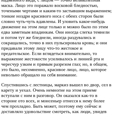
надменного вида, с лицом — точно великолепная
маска. Лицо это поражало восковой бледностью,
точеными чертами и каким-то застывшим выражением;
тонкие ноздри красивого носа с обеих сторон были
словно чуть-чуть вдавлены. И уловить какое-нибудь
движение на этом лице только и можно было по этим
едва заметным впадинкам. Они иногда слегка темнели
и потом тут же бледнели, иногда раздувались и
сокращались, точно в них пульсировала кровь; и они
придавали этому лицу что-то жестокое и
предательское. Если вглядеться внимательно, то
выражение жестокости усиливалось и линией рта и
чересчур узким и прямым разрезом глаз; но, в общем,
это было, несомненно, красивое лицо, лицо, которое
невольно обращало на себя внимание.
Спустившись с лестницы, маркиз вышел во двор, сел в
карету и уехал. Очень немногие на этом приеме
вступали с ним в разговор. Он оказался как-то в
стороне ото всех, и монсеньер отнесся к нему более
чем прохладно. Быть может, поэтому ему сейчас и
доставляло удовольствие смотреть, как люди, увидев