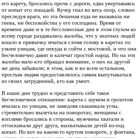
его карету, бросались прочь с дороги, едва увертываясь
от копыт его лошадей. Кучер гнал во весь опор, словно
преследуя врага, но эта бешеная езда не вызывала ни
гнева, ни беспокойства у его господина. Время от
времени даже и в те бессловесные дни в этом глухом ко
всему городе раздавались жалобы, что у знатных людей
вошло в привычку мчаться сломя голову в каретах по
узким улицам, где некуда и сойти с мостовой, и что они
бесчеловечно давят и калечат простой народ. Но на эти
жалобы мало кто обращал внимание, о них на другой
же день забывали; в этом, как и во всем остальном,
простым людям предоставлялось самим выпутываться
из своих затруднений, кто как умеет.
В наши дни трудно и представить себе такое
бесчеловечное отношение: карета с шумом и грохотом
мчалась по улицам, не замедляя скашивала углы,
стремительно вылетала на поворотах; женщины с
воплями бросались в стороны, мужчины хватали и
оттаскивали друг друга, выхватывали детей из-под
копыт. Но вот на каком-то крутом повороте, у фонтана,