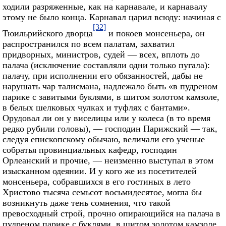
ходили разряженные, как на карнавале, и карнавалу
этому не было конца. Карнавал царил всюду: начиная с
[32]
Тюильрийского дворца
и покоев монсеньера, он
распространился по всем палатам, захватил
придворных, министров, судей — всех, вплоть до
палача (исключение составляли одни только пугала):
палачу, при исполнении его обязанностей, дабы не
нарушать чар талисмана, надлежало быть «в пудреном
парике с завитыми буклями, в шитом золотом камзоле,
в белых шелковых чулках и туфлях с бантами».
Орудовал ли он у виселицы или у колеса (в то время
редко рубили головы), — господин Парижский — так,
следуя епископскому обычаю, величали его ученые
собратья провинциальных кафедр, господин
Орлеанский и прочие, — неизменно выступал в этом
изысканном одеянии. И у кого же из посетителей
монсеньера, собравшихся в его гостиных в лето
Христово тысяча семьсот восьмидесятое, могла бы
возникнуть даже тень сомнения, что такой
превосходный строй, прочно опирающийся на палача в
пудреном парике с буклями, в шитом золотом камзоле,