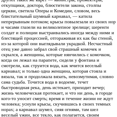
откупщики, доктора, блюстители закона, столпы
церкви, светила Оперы и Комедии, словом, весь
блистательный шумный карнавал, — катила
непрерывным потоком; крысы повылезали из своих нор
и часами глазели на великолепное зрелище; шеренги
солдат и полиции выстраивались иногда между ними и
блестящей процессией, отгораживая их как бы стеной,
из-за которой они выглядывали украдкой. Несчастный
отец уже давно забрал свой страшный комочек и
скрылся, а женщины, которые нянчились с комочком,
когда он лежал на парапете, сидели у фонтана и
смотрели, как струится вода, как мчится веселый
карнавал; и только одна женщина, которая стояла и
вязала, так и продолжала вязать, невозмутимая, словно
сама судьба. Точится вода в водоеме, течет
быстроводная река, день истекает, приходит вечер;
жизнь человеческая протекает, и что ни день, в городе
кого-то уносит смерть; время и течение жизни не ждут
человека; уснули крысы, скучившись в своих темных
норах; а карнавал шумел, сияя огнями, там шел
веселый ужин, все текло, как полагается, своим