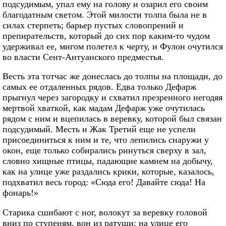
подсудимым, упал ему на голову и озарил его своим
благодатным светом. Этой милости толпа была не в
силах стерпеть; барьер пустых словопрений и
препирательств, который до сих пор каким-то чудом
удерживал ее, мигом полетел к черту, и Фулон очутился
во власти Сент-Антуанского предместья.
Весть эта тотчас же донеслась до толпы на площади, до
самых ее отдаленных рядов. Едва только Дефарж
прыгнул через загородку и схватил презренного негодяя
мертвой хваткой, как мадам Дефарж уже очутилась
рядом с ним и вцепилась в веревку, которой был связан
подсудимый. Месть и Жак Третий еще не успели
присоединиться к ним и те, что лепились снаружи у
окон, еще только собирались ринуться сверху в зал,
словно хищные птицы, падающие камнем на добычу,
как на улице уже раздались крики, которые, казалось,
подхватил весь город: «Сюда его! Давайте сюда! На
фонарь!»
Старика сшибают с ног, волокут за веревку головой
вниз по ступеням, вон из ратуши; на улице его