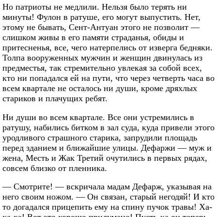
Но патриоты не медлили. Нельзя было терять ни
минуты! Фулон в ратуше, его могут выпустить. Нет,
этому не бывать, Сент-Антуан этого не позволит —
слишком живы в его памяти страданья, обиды и
притесненья, все, чего натерпелись от изверга бедняки.
Толпа вооруженных мужчин и женщин двинулась из
предместья, так стремительно увлекая за собой всех,
кто ни попадался ей на пути, что через четверть часа во
всем квартале не осталось ни души, кроме дряхлых
стариков и плачущих ребят.
Ни души во всем квартале. Все они устремились в
ратушу, набились битком в зал суда, куда привели этого
уродливого страшного старика, запрудили площадь
перед зданием и ближайшие улицы. Дефаржи — муж и
жена, Месть и Жак Третий очутились в первых рядах,
совсем близко от пленника.
— Смотрите! — вскричала мадам Дефарж, указывая на
него своим ножом. — Он связан, старый негодяй! И кто
то догадался прицепить ему на спину пучок травы! Ха-