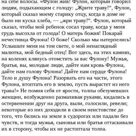
на себе волосы. «Фулон жив! Фулон, который говорил
людям, подыхающим с голоду: „Жрите траву!“, Фулон,
который сказал моему старику отцу, когда в доме не
было ни куска хлеба, — „жри траву!“. Фулон, который
сказал, чтобы мой ребенок сосал траву, когда у меня
грудь высохла от голода! О матерь божия! Покарай
нечестивца Фулона! О боже! Сколько мы натерпелись!
Услышьте меня на том свете, о мой ненаглядный
малютка, мой бедный отец! Вот здесь, на этих камнях,
на коленях клянусь отомстить за вас Фулону! Мужья,
братья, вы, молодые люди, дайте нам кровь Фулона,
дайте нам голову Фулона! Дайте нам сердце Фулона!
Тело и душу Фулона! Разорвать его на части, этого
Фулона, втоптать его в землю, пусть вырастет из него
трава!» Не помня себя от ярости, толпы обезумевших
женщин, возбужденно размахивая руками, кидались в
остервенении друг на друга, выли, голосили, ревели;
некоторые из них доходили в своем неистовстве до
того, что бились на земле в судорогах или падали без
чувств, и тогда мужья, сыновья или братья оттаскивали
их в сторону, чтобы их не растоптала толпа.