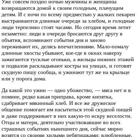
Уже совсем поздно ночью мужчины и женщины
возвращаются домой к своим голодным, плачущим
детям. И с ночи по всему предместью у жалких пекарен
выстраиваются длинные очереди за хлебом, и голодные
люди терпеливо стоят часами. Но сегодня время летит
незаметно: люди в очереди бросаются друг другу в
объятия, вспоминают события дня и заново
переживают их, делясь впечатлениями. Мало-помалу
длинные хвосты убывают, кое-где в окнах наверху
зажигаются тусклые огоньки, а жильцы нижних этажей
и подвалов раскладывают костры на улицах, и готовят
скудную пишу сообща, и ужинают тут же на крыльце
или у порога дома.
Да какой это ужин — одно убожество, — мяса нет и в
помине, редко какая приправа, кроме кипятка,
сдабривает мякинный хлеб. И все же дружеское
общение помогает им насытиться этой скудной пищей
и даже поддерживает в них какую-то искру веселости.
Отцы и матери, деятельно участвовавшие во всех
страшных событиях нынешнего дня, сейчас мирно
возятся со своими хилыми ребятишками; влюбленные,