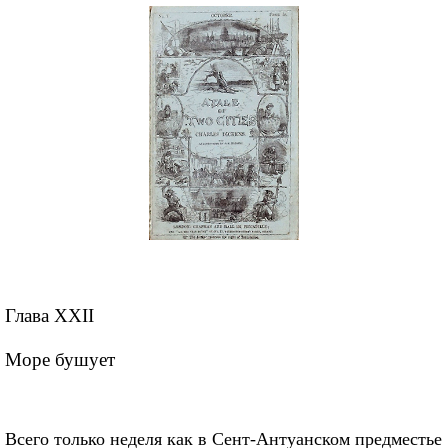
Глава XXII
Море бушует
Всего только неделя как в Сент-Антуанcком предместье