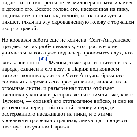
падает; и только третья петля милосердно затягивается
и держит его. Вскоре голова его, насаженная на пику,
поднимается высоко над толпой, и толпа ликует и
пляшет, глядя на эту окровавленную голову с торчащей
изо рта травой.
Но кровавая работа еще не кончена. Сент-Антуанское
предместье так разбушевалось, что ярость его не
унимается, и когда уже под вечер проносится слух, что
[45]
зять казненного
Фулона, тоже враг и притеснитель
народа, схвачен и его везут в Париж под конвоем
пятисот конников, жители Сент-Антуана бросаются
составлять перечень его преступлений, заносят их на
огромные листы, и разъяренная толпа отбивает
пленника у конвоя и расправляется с ним так же, как с
Фулоном, — охраняй его стотысячное войско, и оно не
устояло бы перед этой толпой: голову и сердце
растерзанного насаживают на пики, и с этими
кровавыми трофеями страшная, ликующая процессия
шествует по улицам Парижа.