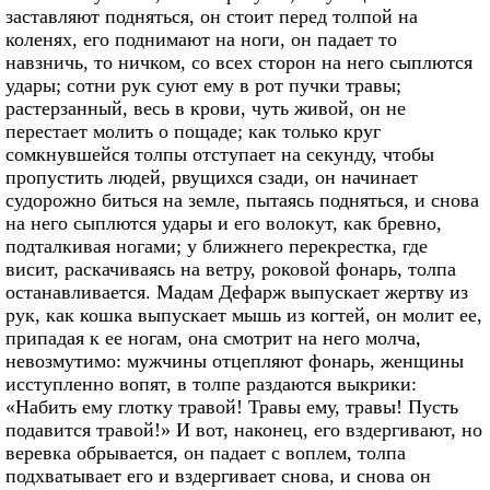
заставляют подняться, он стоит перед толпой на
коленях, его поднимают на ноги, он падает то
навзничь, то ничком, со всех сторон на него сыплются
удары; сотни рук суют ему в рот пучки травы;
растерзанный, весь в крови, чуть живой, он не
перестает молить о пощаде; как только круг
сомкнувшейся толпы отступает на секунду, чтобы
пропустить людей, рвущихся сзади, он начинает
судорожно биться на земле, пытаясь подняться, и снова
на него сыплются удары и его волокут, как бревно,
подталкивая ногами; у ближнего перекрестка, где
висит, раскачиваясь на ветру, роковой фонарь, толпа
останавливается. Мадам Дефарж выпускает жертву из
рук, как кошка выпускает мышь из когтей, он молит ее,
припадая к ее ногам, она смотрит на него молча,
невозмутимо: мужчины отцепляют фонарь, женщины
исступленно вопят, в толпе раздаются выкрики:
«Набить ему глотку травой! Травы ему, травы! Пусть
подавится травой!» И вот, наконец, его вздергивают, но
веревка обрывается, он падает с воплем, толпа
подхватывает его и вздергивает снова, и снова он