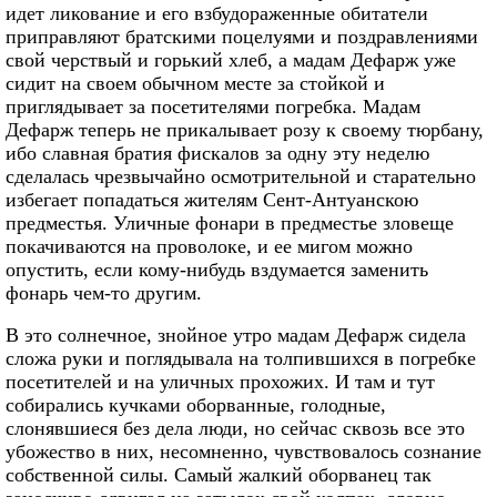
идет ликование и его взбудораженные обитатели
приправляют братскими поцелуями и поздравлениями
свой черствый и горький хлеб, а мадам Дефарж уже
сидит на своем обычном месте за стойкой и
приглядывает за посетителями погребка. Мадам
Дефарж теперь не прикалывает розу к своему тюрбану,
ибо славная братия фискалов за одну эту неделю
сделалась чрезвычайно осмотрительной и старательно
избегает попадаться жителям Сент-Антуанскою
предместья. Уличные фонари в предместье зловеще
покачиваются на проволоке, и ее мигом можно
опустить, если кому-нибудь вздумается заменить
фонарь чем-то другим.
В это солнечное, знойное утро мадам Дефарж сидела
сложа руки и поглядывала на толпившихся в погребке
посетителей и на уличных прохожих. И там и тут
собирались кучками оборванные, голодные,
слонявшиеся без дела люди, но сейчас сквозь все это
убожество в них, несомненно, чувствовалось сознание
собственной силы. Самый жалкий оборванец так