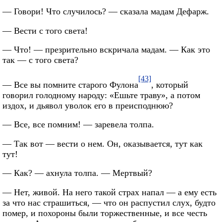
— Говори! Что случилось? — сказала мадам Дефарж.
— Вести с того света!
— Что! — презрительно вскричала мадам. — Как это
так — с того света?
[43]
— Все вы помните старого Фулона
, который
говорил голодному народу: «Ешьте траву», а потом
издох, и дьявол уволок его в преисподнюю?
— Все, все помним! — заревела толпа.
— Так вот — вести о нем. Он, оказывается, тут как
тут!
— Как? — ахнула толпа. — Мертвый?
— Нет, живой. На него такой страх напал — а ему есть
за что нас страшиться, — что он распустил слух, будто
помер, и похороны были торжественные, и все честь