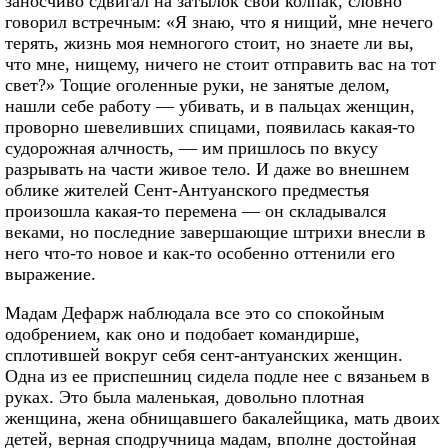
заносчиво сдвигал на затылок свой колпак, словно
говорил встречным: «Я знаю, что я нищий, мне нечего
терять, жизнь моя немногого стоит, но знаете ли вы,
что мне, нищему, ничего не стоит отправить вас на тот
свет?» Тощие оголенные руки, не занятые делом,
нашли себе работу — убивать, и в пальцах женщин,
проворно шевеливших спицами, появилась какая-то
судорожная алчность, — им пришлось по вкусу
разрывать на части живое тело. И даже во внешнем
облике жителей Сент-Антуанского предместья
произошла какая-то перемена — он складывался
веками, но последние завершающие штрихи внесли в
него что-то новое и как-то особенно оттенили его
выражение.
Мадам Дефарж наблюдала все это со спокойным
одобрением, как оно и подобает командирше,
сплотившей вокруг себя сент-антуанских женщин.
Одна из ее приспешниц сидела подле нее с вязаньем в
руках. Это была маленькая, довольно плотная
женщина, жена обнищавшего бакалейщика, мать двоих
детей, верная сподручница мадам, вполне достойная