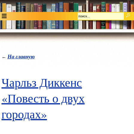
На главную
←
Чарльз Диккенс
«Повесть о двух
городах»