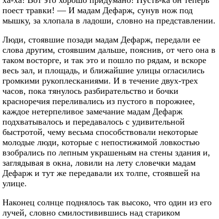
ха-ха! Вот это хорошо придумано! Пусть-ка он теперь
поест травки! — И мадам Дефарж, сунув нож под
мышку, за хлопала в ладоши, словно на представлении.
Люди, стоявшие позади мадам Дефарж, передали ее
слова другим, стоявшим дальше, пояснив, от чего она в
таком восторге, и так это и пошло по рядам, и вскоре
весь зал, и площадь, и ближайшие улицы огласились
громкими рукоплесканиями. И в течение двух-трех
часов, пока тянулось разбирательство и бочки
красноречия переливались из пустого в порожнее,
каждое нетерпеливое замечание мадам Дефарж
подхватывалось и передавалось с удивительной
быстротой, чему весьма способствовали некоторые
молодые люди, которые с непостижимой ловкостью
взобрались по лепным украшеньям на стены здания и,
заглядывая в окна, ловили на лету словечки мадам
Дефарж и тут же передавали их толпе, стоявшей на
улице.
Наконец солнце поднялось так высоко, что один из его
лучей, словно смилостивившись над стариком