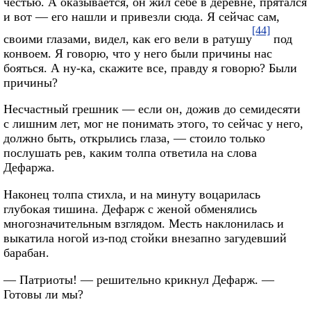
честью. А оказывается, он жил себе в деревне, прятался
и вот — его нашли и привезли сюда. Я сейчас сам,
[44]
своими глазами, видел, как его вели в ратушу
под
конвоем. Я говорю, что у него были причины нас
бояться. А ну-ка, скажите все, правду я говорю? Были
причины?
Несчастный грешник — если он, дожив до семидесяти
с лишним лет, мог не понимать этого, то сейчас у него,
должно быть, открылись глаза, — стоило только
послушать рев, каким толпа ответила на слова
Дефаржа.
Наконец толпа стихла, и на минуту воцарилась
глубокая тишина. Дефарж с женой обменялись
многозначительным взглядом. Месть наклонилась и
выкатила ногой из-под стойки внезапно загудевший
барабан.
— Патриоты! — решительно крикнул Дефарж. —
Готовы ли мы?