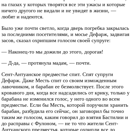
на глазах у которых творятся все эти ужасы и которые
ничего другого не видали и не увидят в жизни, —
любят и надеются.
Было уже почти светло, когда дверь погребка закрылась
за последними посетителями, и мосье Дефарж, задвигая
засов, сказал охрипшим голосом своей супруге:
— Наконец-то мы дожили до этого, дорогая!
— Д-да, — протянула мадам, — почти.
Сент-Антуанское предместье спит. Спят супруги
Дефарж. Даже Месть спит со своим изможденным
лавочником, и барабан ее безмолвствует. После этого
кровавого дня, когда все надсадились от крику, только у
барабана не изменился голос, у него одного во всем
предместье. Если бы Месть, которой поручили хранить
барабан, разбудила его сейчас, он заговорил бы точно
таким же голосом, каким говорил до взятия Бастилии и
до расправы с Фулоном, — не то что жители Сент-
Антуанского предместья, которые охрипли все до