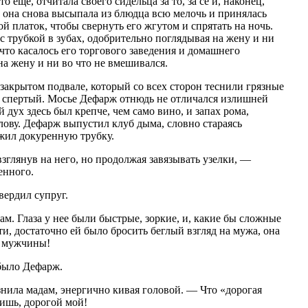
то еще, отчитала своего сидельца за то, за се и, наконец,
го она снова высыпала из блюдца всю мелочь и принялась
ой платок, чтобы свернуть его жгутом и спрятать на ночь.
 трубкой в зубах, одобрительно поглядывая на жену и ни
 что касалось его торгового заведения и домашнего
 на жену и ни во что не вмешивался.
 закрытом подвале, который со всех сторон теснили грязные
 спертый. Мосье Дефарж отнюдь не отличался излишней
дух здесь был крепче, чем само вино, и запах рома,
олову. Дефарж выпустил клуб дыма, словно стараясь
ожил докуренную трубку.
взглянув на него, но продолжая завязывать узелки, —
енного.
вердил супруг.
. Глаза у нее были быстрые, зоркие, и, какие бы сложные
ти, достаточно ей было бросить беглый взгляд на мужа, она
е мужчины!
было Дефарж.
нила мадам, энергично кивая головой. — Что «дорогая
ишь, дорогой мой!