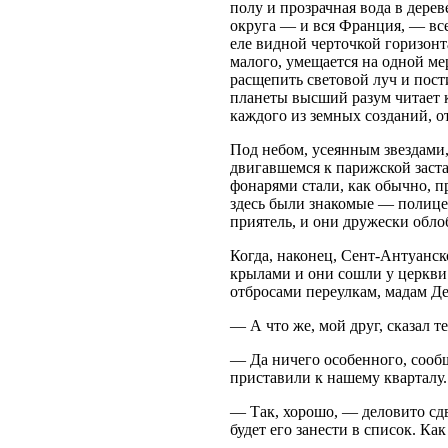
полу и прозрачная вода в дере
округа — и вся Франция, — вс
еле видной черточкой горизонта
малого, умещается на одной ме
расщепить световой луч и пост
планеты высший разум читает 
каждого из земных созданий, о
Под небом, усеянным звездами,
двигавшемся к парижской застав
фонарями стали, как обычно, 
здесь были знакомые — полице
приятель, и они дружески обло
Когда, наконец, Сент-Антуанс
крылами и они сошли у церкви
отбросами переулкам, мадам Д
— А что же, мой друг, сказал 
— Да ничего особенного, сообщ
приставили к нашему кварталу. 
— Так, хорошо, — деловито сд
будет его занести в список. Как