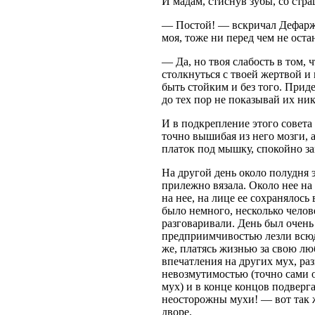
И мадам, стиснув зубы, со стр
— Постой! — вскричал Дефарж,
моя, тоже ни перед чем не оста
— Да, но твоя слабость в том, 
столкнуться с твоей жертвой и
быть стойким и без того. Прид
до тех пор не показывай их ник
И в подкрепление этого совета
точно вышибая из него мозги,
платок под мышку, спокойно зам
На другой день около полудня э
прилежно вязала. Около нее на 
на нее, на лице ее сохранялось
было немного, несколько челове
разговаривали. День был очень
предприимчивостью лезли всюду
же, платясь жизнью за свою лю
впечатления на других мух, ра
невозмутимостью (точно сами о
мух) и в конце концов подверга
неосторожны мухи! — вот так ж
дворе.