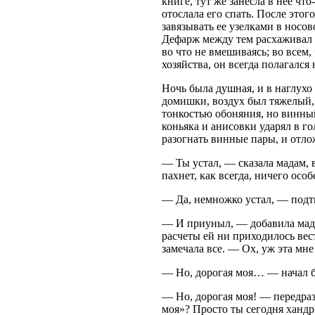
книге, тут же занесла в нее что-
отослала его спать. После это
завязывать ее узелками в носов
Дефарж между тем расхаживал с
во что не вмешиваясь; во всем,
хозяйства, он всегда полагался
Ночь была душная, и в наглухо
домишки, воздух был тяжелый,
тонкостью обоняния, но винный 
коньяка и анисовки ударял в г
разогнать винные пары, и отл
— Ты устал, — сказала мадам, 
пахнет, как всегда, ничего особ
— Да, немножко устал, — подт
— И приуныл, — добавила мадам
расчеты ей ни приходилось вес
замечала все. — Ох, уж эта мн
— Но, дорогая моя… — начал 
— Но, дорогая моя! — передраз
моя»? Просто ты сегодня хандр