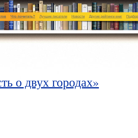
атов
Что почитать?
Лучшие писатели
Новости
Другие рейтинги книг
Подбор
ть о двух городах»