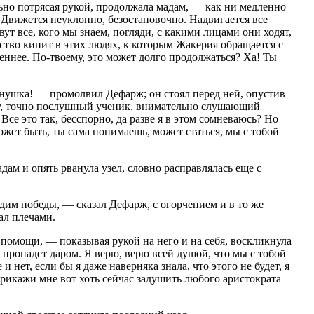
но потрясая рукой, продолжала мадам, — как ни медленно
 Движется неуклонно, безостановочно. Надвигается все
ут все, кого мы знаем, погляди, с какими лицами они ходят,
ство кипит в этих людях, к которым Жакерия обращается с
еннее. По-твоему, это может долго продолжаться? Ха! Ты
нушка! — промолвил Дефарж; он стоял перед ней, опустив
ну, точно послушный ученик, внимательно слушающий
Все это так, бесспорно, да разве я в этом сомневаюсь? Но
 может быть, ты сама понимаешь, может статься, мы с тобой
дам и опять рванула узел, словно расправлялась еще с
идим победы, — сказал Дефарж, с огорчением и в то же
ал плечами.
помощи, — показывая рукой на него и на себя, воскликнула
е пропадет даром. Я верю, верю всей душой, что мы с тобой
 нет, если бы я даже наверняка знала, что этого не будет, я
 прикажи мне вот хоть сейчас задушить любого аристократа