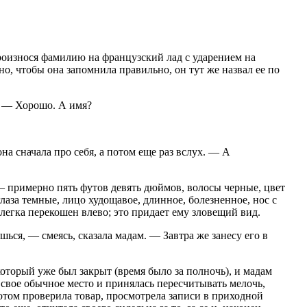
роизнося фамилию на французский лад с ударением на
но, чтобы она запомнила правильно, он тут же назвал ее по
. — Хорошо. А имя?
а сначала про себя, а потом еще раз вслух. — А
— примерно пять футов девять дюймов, волосы черные, цвет
лаза темные, лицо худощавое, длинное, болезненное, нос с
слегка перекошен влево; это придает ему зловещий вид.
ься, — смеясь, сказала мадам. — Завтра же занесу его в
который уже был закрыт (время было за полночь), и мадам
свое обычное место и принялась пересчитывать мелочь,
отом проверила товар, просмотрела записи в приходной