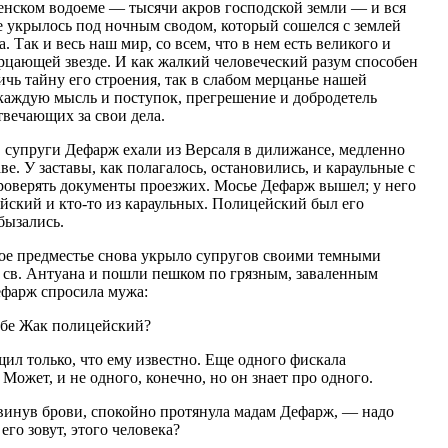
венском водоеме — тысячи акров господской земли — и вся
е укрылось под ночным сводом, который сошелся с землей
. Так и весь наш мир, со всем, что в нем есть великого и
рцающей звезде. И как жалкий человеческий разум способен
ичь тайну его строения, так в слабом мерцанье нашей
каждую мысль и поступок, прегрешение и добродетель
твечающих за свои дела.
 супруги Дефарж ехали из Версаля в дилижансе, медленно
е. У заставы, как полагалось, остановились, и караульные с
проверять документы проезжих. Мосье Дефарж вышел; у него
йский и кто-то из караульных. Полицейский был его
бызались.
кое предместье снова укрыло супругов своими темными
 св. Антуана и пошли пешком по грязным, заваленным
ефарж спросила мужа:
тебе Жак полицейский?
ил только, что ему известно. Еще одного фискала
Может, и не одного, конечно, но он знает про одного.
винув брови, спокойно протянула мадам Дефарж, — надо
 его зовут, этого человека?