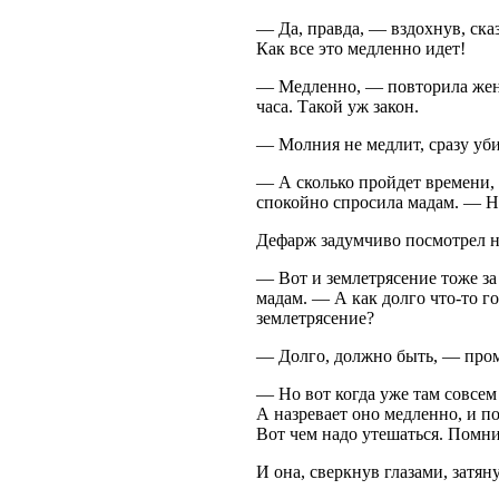
— Да, правда, — вздохнув, ска
Как все это медленно идет!
— Медленно, — повторила жена
часа. Такой уж закон.
— Молния не медлит, сразу уби
— А сколько пройдет времени, 
спокойно спросила мадам. — Н
Дефарж задумчиво посмотрел на
— Вот и землетрясение тоже з
мадам. — А как долго что-то г
землетрясение?
— Долго, должно быть, — про
— Но вот когда уже там совсем 
А назревает оно медленно, и п
Вот чем надо утешаться. Помни
И она, сверкнув глазами, затян