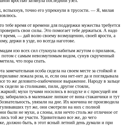
ашной яростью затянула последний узел.
 вспыхнув, точно его упрекнули в трусости. — Я, милая
новлюсь.
что тебе время от времени для поддержки мужества требуется
 проверить свои силы. Это помогает тебе держаться. А надо
ет время, — дай волю своему возмущению, своей ярости, а
ому, держи в узде, но всегда наготове.
 мадам изо всех сил стукнула набитым жгутом о прилавок,
 а потом с самым невозмутимым видом, сунув скрученный
етила, что пора спать.
та замечательная особа сидела на своем месте за стойкой и
прилавке лежала роза, и, если она нет-нет да и поглядывала
 все то же деловито-озабоченное выражение. Народу в зальце
к сидели за столиками, пили, другие стояли,
 жаркий; мухи тучами носились в воздухе и с присущей им
, забирались в маленькие липкие от вина стаканчики и тут
бознательность, увязали на дне. Их кончина не производила
згуливавших тут же, они смотрели на них с полной
ни были не мухи, а слоны, или нечто столь же отличное от
лись той же участи. Удивительно все же, до чего
е, должно быть, в этот ясный летний день думали и при