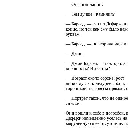
— Он англичанин.
— Тем лучше. Фамилия?
— Барсед, — сказал Дефарж, п
конце, но так как ему было важ
буквам.
— Барсед, — повторила мадам
— Джон.
— Джон Барсед, — повторила он
внешность? Известна?
— Возраст около сорока; рост 
лица смуглый, недурен собой, г
горбинкой, не совсем прямой, 
— Портрет такой, что не ошибеш
список.
Они вошли к себе в погребок, 
Дефарж немедленно уселась на 
вырученную в ее отсутствие, п