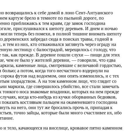
о возвращались к себе домой в лоно Сент-Антуанского
нем картузе брело в темноте по пыльной дороге, по
ленно приближаясь к тем краям, где замок господина
огиле, прислушивался к шепоту деревьев. И днем и ночью
 могли теперь без помехи, в полной тишине внимать шепоту
из деревенских забредал сюда в поисках травы, годной в
 и тем из них, кто отваживался заглянуть через ограду на
нную лестницу с балюстрадой, мерещилось с голоду, что
е так, как прежде. В деревне пошли слухи — пищи для этих
ше, чем ее было у жителей деревни, — говорили, что едва
маркиза, каменные лица, смотревшие с величавой гордостью,
 болью; а потом, когда того несчастного вздернули на
 сорока футов над водоемом, они опять изменились, и с тех
лютым злорадством. А на том каменном лице, что глядит со
ни маркиза, где совершилось убийство, все стали замечать
х тонкого носа знакомые впадинки, которых на нем прежде
 случаях, когда кто-нибудь из кучки оборванных бедняков,
я показать костлявым пальцем на окаменевшего господина
януть на него, они тут же бросались прочь и, припадая к
истьев, точно зайцы, которые были много счастливее их, ибо
итание.
 и тело, качающееся на виселице, кровавое пятно каменном