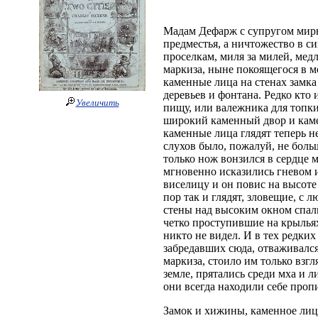
Мадам Дефарж с супругом мирн
предместья, а ничтожество в си
проселкам, миля за милей, мед
маркиза, ныне покоящегося в м
каменные лица на стенах замка
деревьев и фонтана. Редко кто 
Увеличить
пищу, или валежника для топки,
широкий каменный двор и каме
каменные лица глядят теперь н
слухов было, пожалуй, не боль
только нож вонзился в сердце 
мгновенно исказились гневом и
виселицу и он повис на высоте
пор так и глядят, зловещие, с 
стены над высоким окном спаль
четко проступившие на крылья
никто не видел. И в тех редких
забредавших сюда, отваживалс
маркиза, стоило им только взгл
земле, прятались среди мха и л
они всегда находили себе проп
Замок и хижины, каменное лицо