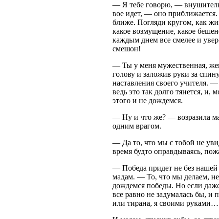
— Я тебе говорю, — внушитель
вое идет, — оно приближается.
ближе. Погляди кругом, как жив
какое возмущение, какое бешен
каждым днем все смелее и увер
смешон!
— Ты у меня мужественная, же
голову и заложив руки за спи
наставления своего учителя. — 
ведь это так долго тянется, и,
этого и не дождемся.
— Ну и что же? — возразила ма
одним врагом.
— Да то, что мы с тобой не ув
время будто оправдываясь, пож
— Победа придет не без нашей 
мадам. — То, что мы делаем, н
дождемся победы. Но если даже и
все равно не задумалась бы, и
или тирана, я своими руками…