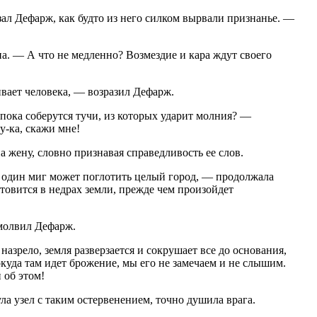
зал Дефарж, как будто из него силком вырвали признанье. —
. — А что не медленно? Возмездие и кара ждут своего
вает человека, — возразил Дефарж.
пока соберутся тучи, из которых ударит молния? —
у-ка, скажи мне!
 жену, словно признавая справедливость ее слов.
а один миг может поглотить целый город, — продолжала
отовится в недрах земли, прежде чем произойдет
молвил Дефарж.
назрело, земля разверзается и сокрушает все до основания,
окуда там идет брожение, мы его не замечаем и не слышим.
 об этом!
ула узел с таким остервенением, точно душила врага.