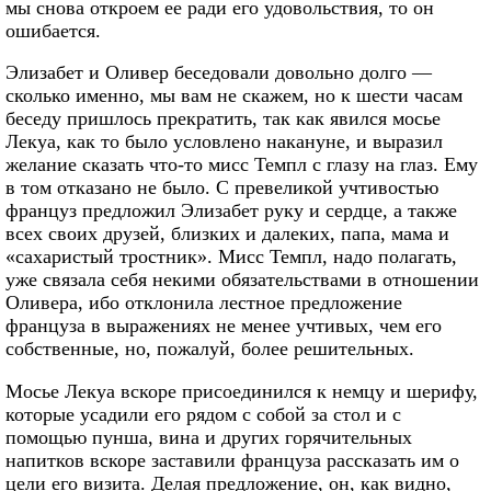
мы снова откроем ее ради его удовольствия, то он
ошибается.
Элизабет и Оливер беседовали довольно долго —
сколько именно, мы вам не скажем, но к шести часам
беседу пришлось прекратить, так как явился мосье
Лекуа, как то было условлено накануне, и выразил
желание сказать что-то мисс Темпл с глазу на глаз. Ему
в том отказано не было. С превеликой учтивостью
француз предложил Элизабет руку и сердце, а также
всех своих друзей, близких и далеких, папа, мама и
«сахаристый тростник». Мисс Темпл, надо полагать,
уже связала себя некими обязательствами в отношении
Оливера, ибо отклонила лестное предложение
француза в выражениях не менее учтивых, чем его
собственные, но, пожалуй, более решительных.
Мосье Лекуа вскоре присоединился к немцу и шерифу,
которые усадили его рядом с собой за стол и с
помощью пунша, вина и других горячительных
напитков вскоре заставили француза рассказать им о
цели его визита. Делая предложение, он, как видно,