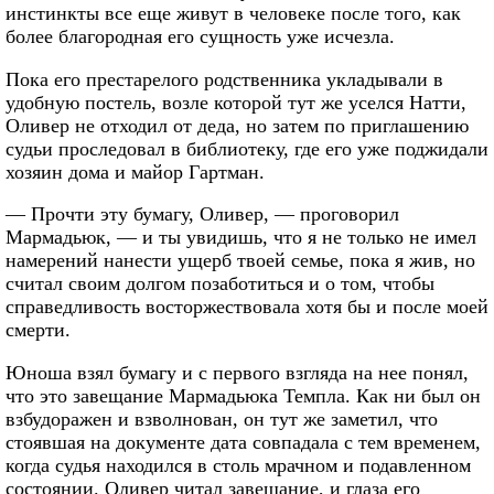
инстинкты все еще живут в человеке после того, как
более благородная его сущность уже исчезла.
Пока его престарелого родственника укладывали в
удобную постель, возле которой тут же уселся Натти,
Оливер не отходил от деда, но затем по приглашению
судьи проследовал в библиотеку, где его уже поджидали
хозяин дома и майор Гартман.
— Прочти эту бумагу, Оливер, — проговорил
Мармадьюк, — и ты увидишь, что я не только не имел
намерений нанести ущерб твоей семье, пока я жив, но
считал своим долгом позаботиться и о том, чтобы
справедливость восторжествовала хотя бы и после моей
смерти.
Юноша взял бумагу и с первого взгляда на нее понял,
что это завещание Мармадьюка Темпла. Как ни был он
взбудоражен и взволнован, он тут же заметил, что
стоявшая на документе дата совпадала с тем временем,
когда судья находился в столь мрачном и подавленном
состоянии. Оливер читал завещание, и глаза его