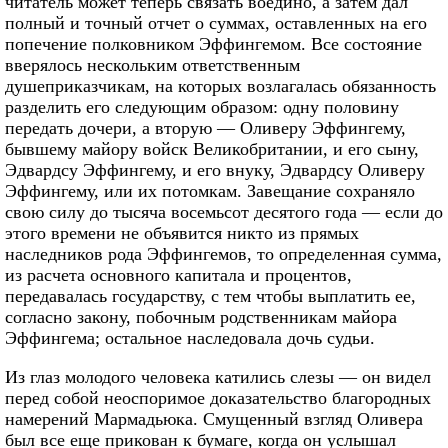
читатель может теперь связать воедино, а затем дал
полный и точный отчет о суммах, оставленных на его
попечение полковником Эффингемом. Все состояние
вверялось нескольким ответственным
душеприказчикам, на которых возлагалась обязанность
разделить его следующим образом: одну половину
передать дочери, а вторую — Оливеру Эффингему,
бывшему майору войск Великобритании, и его сыну,
Эдвардсу Эффингему, и его внуку, Эдвардсу Оливеру
Эффингему, или их потомкам. Завещание сохраняло
свою силу до тысяча восемьсот десятого года — если до
этого времени не объявится никто из прямых
наследников рода Эффингемов, то определенная сумма,
из расчета основного капитала и процентов,
передавалась государству, с тем чтобы выплатить ее,
согласно закону, побочным родственникам майора
Эффингема; остальное наследовала дочь судьи.
Из глаз молодого человека катились слезы — он видел
перед собой неоспоримое доказательство благородных
намерений Мармадьюка. Смущенный взгляд Оливера
был все еще прикован к бумаге, когда он услышал