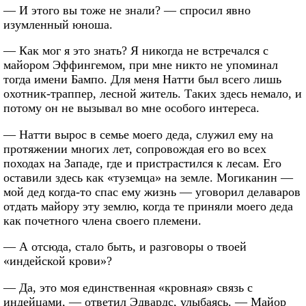
— И этого вы тоже не знали? — спросил явно
изумленный юноша.
— Как мог я это знать? Я никогда не встречался с
майором Эффингемом, при мне никто не упоминал
тогда имени Бампо. Для меня Натти был всего лишь
охотник-траппер, лесной житель. Таких здесь немало, и
потому он не вызывал во мне особого интереса.
— Натти вырос в семье моего деда, служил ему на
протяжении многих лет, сопровождая его во всех
походах на Западе, где и пристрастился к лесам. Его
оставили здесь как «туземца» на земле. Могиканин —
мой дед когда-то спас ему жизнь — уговорил делаваров
отдать майору эту землю, когда те приняли моего деда
как почетного члена своего племени.
— А отсюда, стало быть, и разговоры о твоей
«индейской крови»?
— Да, это моя единственная «кровная» связь с
индейцами, — ответил Эдвардс, улыбаясь. — Майор