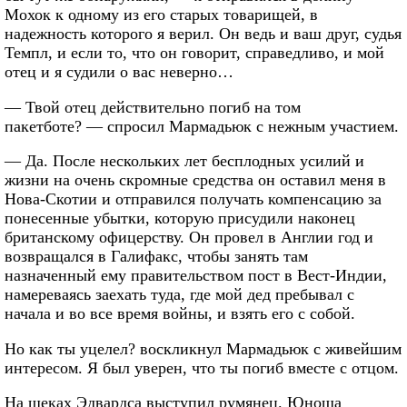
Мохок к одному из его старых товарищей, в
надежность которого я верил. Он ведь и ваш друг, судья
Темпл, и если то, что он говорит, справедливо, и мой
отец и я судили о вас неверно…
— Твой отец действительно погиб на том
пакетботе? — спросил Мармадьюк с нежным участием.
— Да. После нескольких лет бесплодных усилий и
жизни на очень скромные средства он оставил меня в
Нова-Скотии и отправился получать компенсацию за
понесенные убытки, которую присудили наконец
британскому офицерству. Он провел в Англии год и
возвращался в Галифакс, чтобы занять там
назначенный ему правительством пост в Вест-Индии,
намереваясь заехать туда, где мой дед пребывал с
начала и во все время войны, и взять его с собой.
Но как ты уцелел? воскликнул Мармадьюк с живейшим
интересом. Я был уверен, что ты погиб вместе с отцом.
На щеках Эдвардса выступил румянец. Юноша