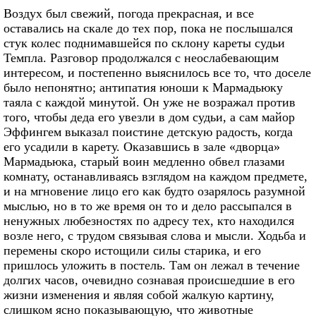
Воздух был свежий, погода прекрасная, и все
оставались на скале до тех пор, пока не послышался
стук колес поднимавшейся по склону кареты судьи
Темпла. Разговор продолжался с неослабевающим
интересом, и постепенно выяснилось все то, что доселе
было непонятно; антипатия юноши к Мармадьюку
таяла с каждой минутой. Он уже не возражал против
того, чтобы деда его увезли в дом судьи, а сам майор
Эффингем выказал поистине детскую радость, когда
его усадили в карету. Оказавшись в зале «дворца»
Мармадьюка, старый воин медленно обвел глазами
комнату, останавливаясь взглядом на каждом предмете,
и на мгновение лицо его как будто озарялось разумной
мыслью, но в то же время он то и дело рассыпался в
ненужных любезностях по адресу тех, кто находился
возле него, с трудом связывая слова и мысли. Ходьба и
перемены скоро истощили силы старика, и его
пришлось уложить в постель. Там он лежал в течение
долгих часов, очевидно сознавая происшедшие в его
жизни изменения и являя собой жалкую картину,
слишком ясно показывающую, что животные