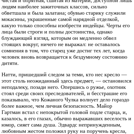
чистая и опрятная, сшитая из материи, доступной лишь
людям наиболее зажиточных классов, сильно
обветшала и была залатана; обувью старику служили
мокасины, украшенные самой нарядной отделкой,
какую только способны изобрести индейцы. Черты его
лица были строги и полны достоинства, однако
блуждающий взгляд, которым он медленно обвел
стоящих вокруг, ничего не выражал: не оставалось
сомнения в том, что старец уже достиг тех лет, когда
человек вновь возвращается к бездумному состоянию
дитяти.
Натти, пришедший следом за теми, кто нес кресло —
этот столь неожиданный здесь предмет, — остановился
неподалеку, позади него. Опершись о ружье, охотник
стоял среди своих преследователей, и бесстрашие его
показывало, что Кожаного Чулка волнует дело гораздо
более важное, чем личная безопасность. Майор
Гартман встал с непокрытой головой подле старца, и,
казалось, в его глазах, обычно выражавших веселость и
юмор, сияет сама душа. Эдвардс непринужденным,
любовным жестом положил руку на поручень кресла,