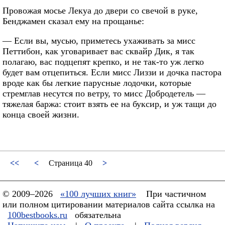
Провожая мосье Лекуа до двери со свечой в руке,
Бенджамен сказал ему на прощанье:
— Если вы, мусью, приметесь ухаживать за мисс
Петтибон, как уговаривает вас сквайр Дик, я так
полагаю, вас подцепят крепко, и не так-то уж легко
будет вам отцепиться. Если мисс Лиззи и дочка пастора
вроде как бы легкие парусные лодочки, которые
стремглав несутся по ветру, то мисс Добродетель —
тяжелая баржа: стоит взять ее на буксир, и уж тащи до
конца своей жизни.
<<
<
Страница 40
>
© 2009–2026
«100 лучших книг»
При частичном
или полном цитировании материалов сайта ссылка на
100bestbooks.ru
обязательна