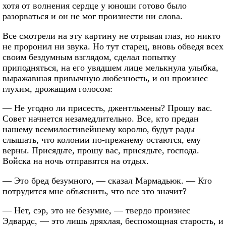
хотя от волнения сердце у юноши готово было
разорваться и он не мог произнести ни слова.
Все смотрели на эту картину не отрывая глаз, но никто
не проронил ни звука. Но тут старец, вновь обведя всех
своим бездумным взглядом, сделал попытку
приподняться, на его увядшем лице мелькнула улыбка,
выражавшая привычную любезность, и он произнес
глухим, дрожащим голосом:
— Не угодно ли присесть, джентльмены? Прошу вас.
Совет начнется незамедлительно. Все, кто предан
нашему всемилостивейшему королю, будут рады
слышать, что колонии по-прежнему остаются, ему
верны. Присядьте, прошу вас, присядьте, господа.
Войска на ночь отправятся на отдых.
— Это бред безумного, — сказал Мармадьюк. — Кто
потрудится мне объяснить, что все это значит?
— Нет, сэр, это не безумие, — твердо произнес
Эдвардс, — это лишь дряхлая, беспомощная старость, и