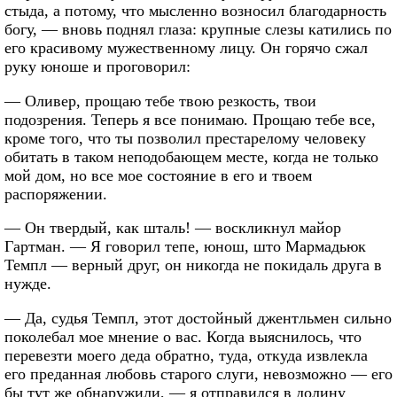
стыда, а потому, что мысленно возносил благодарность
богу, — вновь поднял глаза: крупные слезы катились по
его красивому мужественному лицу. Он горячо сжал
руку юноше и проговорил:
— Оливер, прощаю тебе твою резкость, твои
подозрения. Теперь я все понимаю. Прощаю тебе все,
кроме того, что ты позволил престарелому человеку
обитать в таком неподобающем месте, когда не только
мой дом, но все мое состояние в его и твоем
распоряжении.
— Он твердый, как шталь! — воскликнул майор
Гартман. — Я говорил тепе, юнош, што Мармадьюк
Темпл — верный друг, он никогда не покидаль друга в
нужде.
— Да, судья Темпл, этот достойный джентльмен сильно
поколебал мое мнение о вас. Когда выяснилось, что
перевезти моего деда обратно, туда, откуда извлекла
его преданная любовь старого слуги, невозможно — его
бы тут же обнаружили, — я отправился в долину