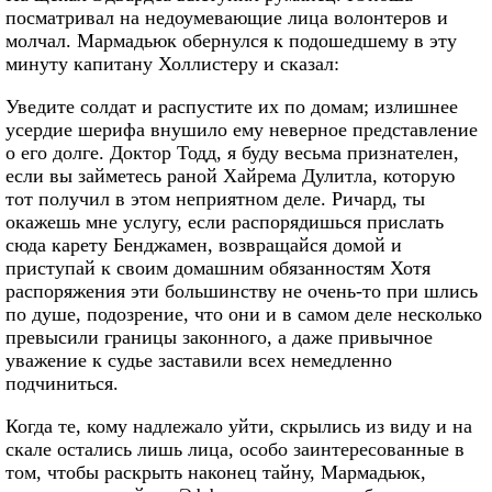
посматривал на недоумевающие лица волонтеров и
молчал. Мармадьюк обернулся к подошедшему в эту
минуту капитану Холлистеру и сказал:
Уведите солдат и распустите их по домам; излишнее
усердие шерифа внушило ему неверное представление
о его долге. Доктор Тодд, я буду весьма признателен,
если вы займетесь раной Хайрема Дулитла, которую
тот получил в этом неприятном деле. Ричард, ты
окажешь мне услугу, если распорядишься прислать
сюда карету Бенджамен, возвращайся домой и
приступай к своим домашним обязанностям Хотя
распоряжения эти большинству не очень-то при шлись
по душе, подозрение, что они и в самом деле несколько
превысили границы законного, а даже привычное
уважение к судье заставили всех немедленно
подчиниться.
Когда те, кому надлежало уйти, скрылись из виду и на
скале остались лишь лица, особо заинтересованные в
том, чтобы раскрыть наконец тайну, Мармадьюк,