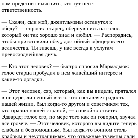
нам предстоит выяснить, кто тут несет
ответственность.
— Скажи, сын мой, джентльмены останутся к
обеду? — спросил старец, обернувшись на голос,
который он так хорошо знал и любил. — Распорядись,
чтобы приготовили обед, достойный офицеров его
величества. Ты знаешь, у нас всегда к услугам
превосходнейшая дичь.
— Кто этот человек? — быстро спросил Мармадьюк:
голос старца пробудил в нем живейший интерес и
какие-то догадки.
— Этот человек, сэр, который, как вы видели, прятался
в пещере, лишенный всего, что составляет радость
нашей жизни, был когда-то другом и советчиком тех,
кто правил нашей страной, — спокойно ответил
Эдвардс; голос его, по мере того как он говорил, звучал
все громче. — Этот человек, которого вы видите теперь
слабым и беспомощным, был когда-то воином столь
храбрым и неустрашимым, что отважные туземцы дали