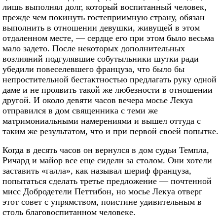
лишь выполнял долг, который воспитанный человек,
прежде чем покинуть гостеприимную страну, обязан
выполнить в отношении девушки, живущей в этом
отдаленном месте, — сердце его при этом было весьма
мало задето. После некоторых дополнительных
возлияний подгулявшие собутыльники шутки ради
убедили повеселевшего француза, что было бы
непростительной бестактностью предлагать руку одной
даме и не проявить такой же любезности в отношении
другой. И около девяти часов вечера мосье Лекуа
отправился в дом священника с теми же
матримониальными намерениями и вышел оттуда с
таким же результатом, что и при первой своей попытке.
Когда в десять часов он вернулся в дом судьи Темпла,
Ричард и майор все еще сидели за столом. Они хотели
заставить «галла», как называл шериф француза,
попытаться сделать третье предложение — почтенной
мисс Добродетели Петтибон, но мосье Лекуа отверг
этот совет с упрямством, поистине удивительным в
столь благовоспитанном человеке.