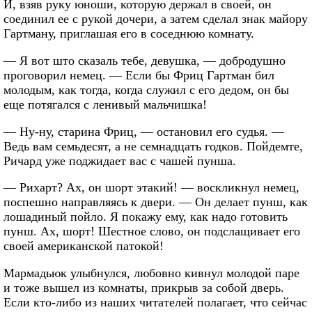
И, взяв руку юноши, которую держал в своей, он
соединил ее с рукой дочери, а затем сделал знак майору
Гартману, приглашая его в соседнюю комнату.
— Я вот што сказаль тебе, девушка, — добродушно
проговорил немец. — Если бы Фриц Гартман бил
молодым, как тогда, когда служил с его дедом, он бы
еще потягался с ленивый мальчишка!
— Ну-ну, старина Фриц, — остановил его судья. —
Ведь вам семьдесят, а не семнадцать годков. Пойдемте,
Ричард уже поджидает вас с чашей пунша.
— Рихарт? Ах, он шорт этакий! — воскликнул немец,
поспешно направляясь к двери. — Он делает пунш, как
лошадиный пойло. Я покажу ему, как надо готовить
пунш. Ах, шорт! Шестное слово, он подслащивает его
своей американской патокой!
Мармадьюк улыбнулся, любовно кивнул молодой паре
и тоже вышел из комнаты, прикрыв за собой дверь.
Если кто-либо из наших читателей полагает, что сейчас