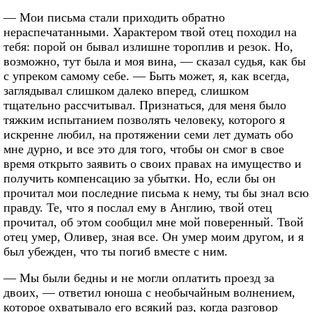
— Мои письма стали приходить обратно
нераспечатанными. Характером твой отец походил на
тебя: порой он бывал излишне тороплив и резок. Но,
возможно, тут была и моя вина, — сказал судья, как бы
с упреком самому себе. — Быть может, я, как всегда,
заглядывал слишком далеко вперед, слишком
тщательно рассчитывал. Признаться, для меня было
тяжким испытанием позволять человеку, которого я
искренне любил, на протяжении семи лет думать обо
мне дурно, и все это для того, чтобы он смог в свое
время открыто заявить о своих правах на имущество и
получить компенсацию за убытки. Но, если бы он
прочитал мои последние письма к нему, ты бы знал всю
правду. Те, что я послал ему в Англию, твой отец
прочитал, об этом сообщил мне мой поверенный. Твой
отец умер, Оливер, зная все. Он умер моим другом, и я
был убежден, что ты погиб вместе с ним.
— Мы были бедны и не могли оплатить проезд за
двоих, — ответил юноша с необычайным волнением,
которое охватывало его всякий раз, когда разговор