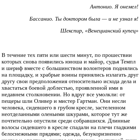
Антонио. Я онемел!
Бассанио. Ты доктором была — и не узнал я!
Шекспир, «Венецианский купец»
В течение тех пяти или шести минут, по прошествии
которых снова появились юноша и майор, судья Темпл
и шериф вместе с большинством волонтеров поднялись
на площадку, и храбрые воины принялись излагать друг
другу свои предположения относительно исхода дела и
хвастаться боевой доблестью, проявленной ими в
недавнем столкновении. Но вдруг все умолкли: от
пещеры шли Оливер и мистер Гартман. Они несли
человека, сидевшего в грубом кресле, застеленном
неотделанными оленьими шкурами, которое тут же
почтительно опустили среди собравшихся. Длинные
волосы сидевшего в кресле спадали на плечи гладкими
белоснежными прядями; одежда, безукоризненно