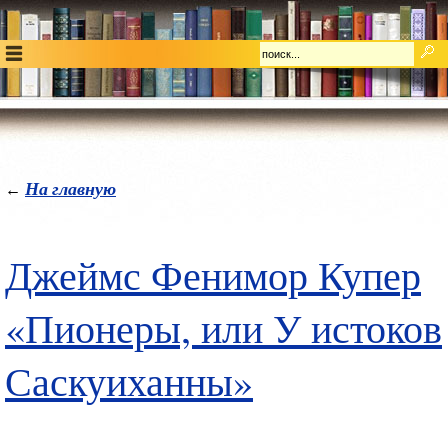
На главную
←
Джеймс Фенимор Купер
«Пионеры, или У истоков
Саскуиханны»