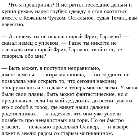
— Что я предпринял? Я истратил последние деньги и
купил ружье, надел грубую одежду и стал охотиться
вместе с Кожаным Чулком. Остальное, судья Темпл, вам
известно.
— А почему ты не искаль старый Фриц Гартман? —
сказал немец с упреком, — Разве ты никогта не
слышаль имя старый Фриц Гартман, твой отец не
говориль обо мне?
— Быть может, я поступил неправильно,
джентльмены, — возразил юноша, — но гордость не
позволяла мне открыть то, что сегодня наконец
обнаружилось и что даже и теперь мне не легко. У меня
были свои планы, быть может фантастические, но я
предполагал, если бы мой дед дожил до осени, увезти
его с собой в город, где живут наши дальние
родственники, — я надеялся, что они уже успели
позабыть про ненавистных им тори. Но он быстро
угасает, — печально продолжал Оливер, — и вскоре
ляжет в землю рядом со старым могиканином.