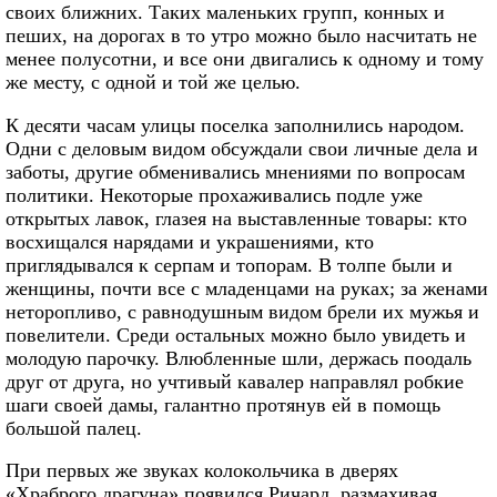
своих ближних. Таких маленьких групп, конных и
пеших, на дорогах в то утро можно было насчитать не
менее полусотни, и все они двигались к одному и тому
же месту, с одной и той же целью.
К десяти часам улицы поселка заполнились народом.
Одни с деловым видом обсуждали свои личные дела и
заботы, другие обменивались мнениями по вопросам
политики. Некоторые прохаживались подле уже
открытых лавок, глазея на выставленные товары: кто
восхищался нарядами и украшениями, кто
приглядывался к серпам и топорам. В толпе были и
женщины, почти все с младенцами на руках; за женами
неторопливо, с равнодушным видом брели их мужья и
повелители. Среди остальных можно было увидеть и
молодую парочку. Влюбленные шли, держась поодаль
друг от друга, но учтивый кавалер направлял робкие
шаги своей дамы, галантно протянув ей в помощь
большой палец.
При первых же звуках колокольчика в дверях
«Храброго драгуна» появился Ричард, размахивая