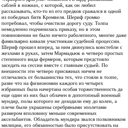
саблей в ножнах, с которой, как он любил
рассказывать, кто-то из его предков сражался в одной
из победных битв Кромвеля. Шериф громко
потребовал, чтобы очистили дорогу суду. Толпа
немедленно подчинилась приказу, но в этом
повиновении не было ничего раболепного, многие даже
фамильярно кивали участникам судебной процессии.
Шериф прошел вперед, за ним двинулись констебли с
жезлами в руках, затем Мармадьюк и четверо простых
степенного вида фермеров, которым предстояло
заседать на сессии вместе с главным судьей. По
внешности эти четверо присяжных ничем не
отличались от большинства тех, что стояли в толпе,
разве что на физиономии каждого из четырех
избранных была начертана особая торжественность да
еще один из них был облачен в допотопный военный
мундир, полы которого не доходили ему до колен, а
плечи были украшены серебряными эполетами
размером вполовину меньше современных
аксельбантов. Обладатель мундира звался полковником
милиции, его обязанностью было присутствовать на