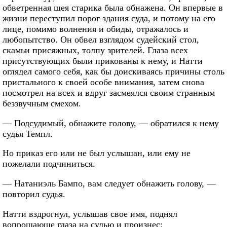
обветренная шея старика была обнажена. Он впервые в
жизни переступил порог здания суда, и потому на его
лице, помимо волнения и обиды, отражалось и
любопытство. Он обвел взглядом судейский стол,
скамьи присяжных, толпу зрителей. Глаза всех
присутствующих были прикованы к нему, и Натти
оглядел самого себя, как бы доискиваясь причины столь
пристального к своей особе внимания, затем снова
посмотрел на всех и вдруг засмеялся своим странным
беззвучным смехом.
— Подсудимый, обнажите голову, — обратился к нему
судья Темпл.
Но приказ его или не был услышан, или ему не
пожелали подчиниться.
— Натаниэль Бампо, вам следует обнажить голову, —
повторил судья.
Натти вздрогнул, услышав свое имя, поднял
вопрошающе глаза на судью и произнес: