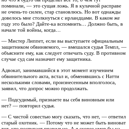
поминали, — это сущая ложь. Я в кулачной расправе
не очень-то силен, стар становлюсь. Но вот однажды
довелось мне столкнуться с ирландцами. В каком же
году это было? Дайте-ка вспомнить… Должно быть, в
начале той войны, когда…
— Мистер Липпет, если вы выступаете официальным
защитником обвиняемого, — вмешался судья Темпл, —
объясните ему, как следует отвечать суду. В противном
случае суд сам назначит ему защитника.
Адвокат, занимавшийся в этот момент изучением
обвинительного акта, встал и, обменявшись с Натти
несколькими словами, произнесенным вполголоса,
заявил, что допрос можно продолжать.
— Подсудимый, признаете вы себя виновным или
нет? — повторил судья.
— С чистой совестью могу сказать, что нет, — ответил
старый охотник. — Потому что не может быть виноват
тот, кто поступает правильно. А я скорее умер бы на