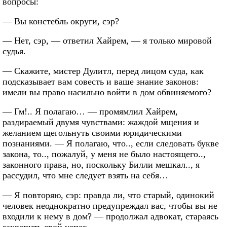
вопросы:
— Вы констебль округи, сэр?
— Нет, сэр, — ответил Хайрем, — я только мировой
судья.
— Скажите, мистер Дулитл, перед лицом суда, как
подсказывает вам совесть и ваше знание законов:
имели вы право насильно войти в дом обвиняемого?
— Гм!.. Я полагаю… — промямлил Хайрем,
раздираемый двумя чувствами: жаждой мщения и
желанием щегольнуть своими юридическими
познаниями. — Я полагаю, что.., если следовать букве
закона, то.., пожалуй, у меня не было настоящего..,
законного права, но, поскольку Билли мешкал.., я
рассудил, что мне следует взять на себя…
— Я повторяю, сэр: правда ли, что старый, одинокий
человек неоднократно предупреждал вас, чтобы вы не
входили к нему в дом? — продолжал адвокат, стараясь
закрепить свой успех.