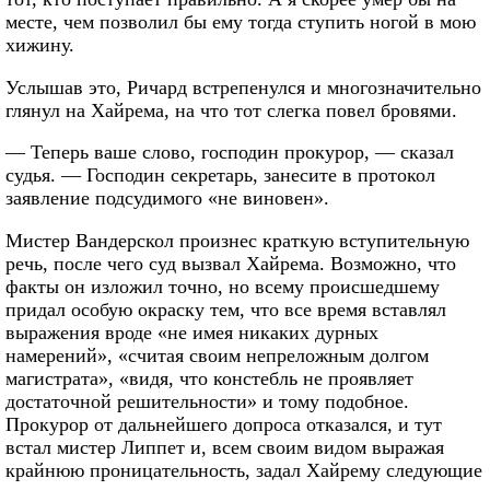
месте, чем позволил бы ему тогда ступить ногой в мою
хижину.
Услышав это, Ричард встрепенулся и многозначительно
глянул на Хайрема, на что тот слегка повел бровями.
— Теперь ваше слово, господин прокурор, — сказал
судья. — Господин секретарь, занесите в протокол
заявление подсудимого «не виновен».
Мистер Вандерскол произнес краткую вступительную
речь, после чего суд вызвал Хайрема. Возможно, что
факты он изложил точно, но всему происшедшему
придал особую окраску тем, что все время вставлял
выражения вроде «не имея никаких дурных
намерений», «считая своим непреложным долгом
магистрата», «видя, что констебль не проявляет
достаточной решительности» и тому подобное.
Прокурор от дальнейшего допроса отказался, и тут
встал мистер Липпет и, всем своим видом выражая
крайнюю проницательность, задал Хайрему следующие