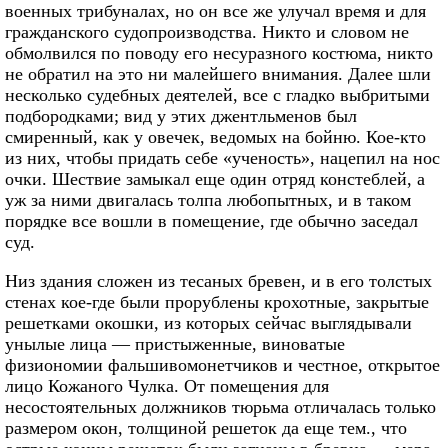
военных трибуналах, но он все же улучал время и для
гражданского судопроизводства. Никто и словом не
обмолвился по поводу его несуразного костюма, никто
не обратил на это ни малейшего внимания. Далее шли
несколько судебных деятелей, все с гладко выбритыми
подбородками; вид у этих джентльменов был
смиренный, как у овечек, ведомых на бойню. Кое-кто
из них, чтобы придать себе «ученость», нацепил на нос
очки. Шествие замыкал еще один отряд констеблей, а
уж за ними двигалась толпа любопытных, и в таком
порядке все вошли в помещение, где обычно заседал
суд.
Низ здания сложен из тесаных бревен, и в его толстых
стенах кое-где были прорублены крохотные, закрытые
решетками окошки, из которых сейчас выглядывали
унылые лица — пристыженные, виноватые
физиономии фальшивомонетчиков и честное, открытое
лицо Кожаного Чулка. От помещения для
несостоятельных должников тюрьма отличалась только
размером окон, толщиной решеток да еще тем., что