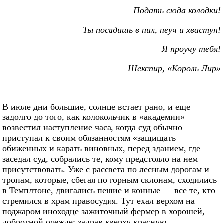
Подать сюда колодки!
Ты посидишь в них, неуч и хвастун!
Я проучу тебя!
Шекспир, «Король Лир»
В июле дни большие, солнце встает рано, и еще
задолго до того, как колокольчик в «академии»
возвестил наступление часа, когда суд обычно
приступал к своим обязанностям «защищать
обиженных и карать виновных, перед зданием, где
заседал суд, собрались те, кому предстояло на нем
присутствовать. Уже с рассвета по лесным дорогам и
тропам, которые, сбегая по горным склонам, сходились
в Темплтоне, двигались пешие и конные — все те, кто
стремился в храм правосудия. Тут ехал верхом на
поджаром иноходце зажиточный фермер в хорошей,
добротной одежде; задрав кверху красную