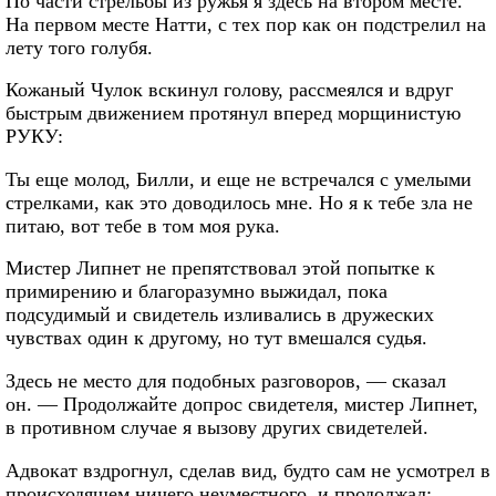
По части стрельбы из ружья я здесь на втором месте.
На первом месте Натти, с тех пор как он подстрелил на
лету того голубя.
Кожаный Чулок вскинул голову, рассмеялся и вдруг
быстрым движением протянул вперед морщинистую
РУКУ:
Ты еще молод, Билли, и еще не встречался с умелыми
стрелками, как это доводилось мне. Но я к тебе зла не
питаю, вот тебе в том моя рука.
Мистер Липнет не препятствовал этой попытке к
примирению и благоразумно выжидал, пока
подсудимый и свидетель изливались в дружеских
чувствах один к другому, но тут вмешался судья.
Здесь не место для подобных разговоров, — сказал
он. — Продолжайте допрос свидетеля, мистер Липнет,
в противном случае я вызову других свидетелей.
Адвокат вздрогнул, сделав вид, будто сам не усмотрел в
происходящем ничего неуместного, и продолжал: