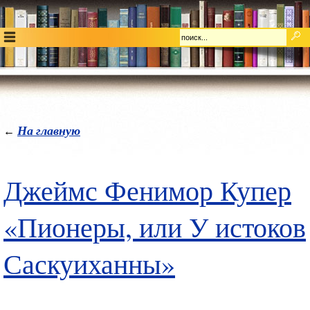
На главную
←
Джеймс Фенимор Купер
«Пионеры, или У истоков
Саскуиханны»