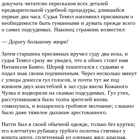
докучать читателю пересказом всех деталей
предварительной судебной процедуры, длившейся
первые два часа. Судья Темпл напомнил присяжным о
необходимости быть гуманными и думать прежде всего
о самих подсудимых. Наконец стражник возвестил:
— Дорогу большому жюри!
Затем старшина присяжных вручил суду два иска, и
судья Темпл сразу же увидел, что в обоих стоит имя
Натаниэля Бампо. Шериф пошептался с судьями и
подал знак своим подчиненным. Через несколько минут
с улицы донесся гул голосов, и почти тут же под
конвоем двух констеблей в зал суда ввели Кожаного
Чулка и водворили на скамью подсудимых. Гул утих,
расступившаяся было толпа зрителей вновь
сомкнулась, и воцарилось гробовое молчание; слышно
было даже тяжелое дыхание арестованного.
Натти был в своей обычной одежде, только без куртки;
его клетчатую рубашку грубого полотна стягивал у
ворота шнур, сплетенный из оленьих жил; красная,