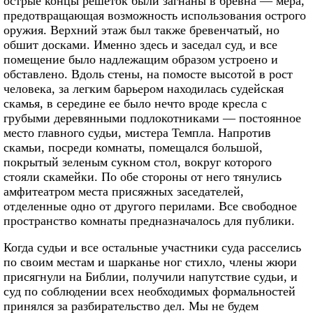
острые концы решеток были загнаны в бревна — мера,
предотвращающая возможность использования острого
оружия. Верхний этаж был также бревенчатый, но
обшит досками. Именно здесь и заседал суд, и все
помещение было надлежащим образом устроено и
обставлено. Вдоль стены, на помосте высотой в рост
человека, за легким барьером находилась судейская
скамья, в середине ее было нечто вроде кресла с
грубыми деревянными подлокотниками — постоянное
место главного судьи, мистера Темпла. Напротив
скамьи, посреди комнаты, помещался большой,
покрытый зеленым сукном стол, вокруг которого
стояли скамейки. По обе стороны от него тянулись
амфитеатром места присяжных заседателей,
отделенные одно от другого перилами. Все свободное
пространство комнаты предназначалось для публики.
Когда судьи и все остальные участники суда расселись
по своим местам и шарканье ног стихло, члены жюри
присягнули на Библии, получили напутствие судьи, и
суд по соблюдении всех необходимых формальностей
принялся за разбирательство дел. Мы не будем