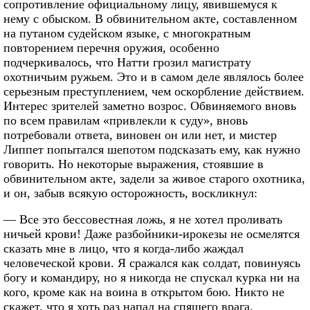
сопротивление официальному лицу, явившемуся к
нему с обыском. В обвинительном акте, составленном
на путаном судейском языке, с многократным
повторением перечня оружия, особенно
подчеркивалось, что Натти грозил магистрату
охотничьим ружьем. Это и в самом деле являлось более
серьезным преступлением, чем оскорбление действием.
Интерес зрителей заметно возрос. Обвиняемого вновь
по всем правилам «привлекли к суду», вновь
потребовали ответа, виновен он или нет, и мистер
Липпет попытался шепотом подсказать ему, как нужно
говорить. Но некоторые выражения, стоявшие в
обвинительном акте, задели за живое старого охотника,
и он, забыв всякую осторожность, воскликнул:
— Все это бессовестная ложь, я не хотел проливать
ничьей крови! Даже разбойники-ирокезы не осмелятся
сказать мне в лицо, что я когда-либо жаждал
человеческой крови. Я сражался как солдат, повинуясь
богу и командиру, но я никогда не спускал курка ни на
кого, кроме как на воина в открытом бою. Никто не
скажет, что я хоть раз напал на спящего врага.