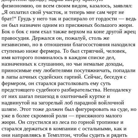
физиономию, он всем своим видом, казалось, заявлял:
„Я оплатил свой участок, и теперь мне сам черт не
брат!“ Грудь у него так и распирало от гордости — ведь
он был назначен одним из присяжных большого жюри.
Бок о бок с ним ехал также верхом на коне другой жрец
правосудия. Держался он, пожалуй, столь же
независимо, но в отношении благосостояния находился
ступенью ниже фермера. То был стряпчий, человек,
имя которого поминалось в каждом списке дел,
назначенных к слушанию, но чьи немалые доходы,
приносимые ему любителями посутяжничать, попадали
в лапы алчных судейских гарпий. Сейчас, беседуя с
фермером, он старался растолковать ему суть
предстоящего судебного разбирательства. Неподалеку
от них шагал пешеход в охотничьей куртке и
надвинутой на загорелый лоб парадной войлочной
шляпе. Этот тоже должен был фигурировать на суде, но
уже в более скромной роли — присяжного малого
жюри. Он спустился из леса по горной тропинке и
старался держаться в компании с остальными, как и
они направляясь в Темплтон, чтобы судить и рядить