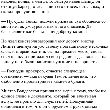
наконец понял, в чем дело. Быстро надев шапку, он
откинул барьер, отделявший его от всех остальных, и
сказал прочувствованно:
— Ну, судья Темпл, должен признать, суд обошелся со
мной не так уж сурово, как я того опасался. Да
благословит вас бог за вашу доброту ко мне!
Но жезл констебля загородил ему дорогу, мистер
Липпет шепнул на ухо своему подзащитному несколько
слов, и старый охотник сел на прежнее место, снова
снял шапку и пригладил свои редкие седые волосы; на
лице у него были написаны уныние и покорность.
— Господин прокурор, огласите следующее
обвинение, — сказал судья Темпл, делая вид, что
озабоченно просматривает какие-то бумаги.
Мистер Вандерскол принял все меры к тому, чтобы ни
единое слово в документе, который он зачитывал
вслух, не пропало для слушателей. Подсудимый
обвинялся в том, что он с оружием в руках оказал