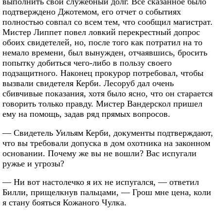
выполнить свой служебный долг. Все сказанное было
подтверждено Джотемом, его отчет о событиях
полностью совпал со всем тем, что сообщил магистрат.
Мистер Липпет повел ловкий перекрестный допрос
обоих свидетелей, но, после того как потратил на то
немало времени, был вынужден, отчаявшись, бросить
попытку добиться чего-либо в пользу своего
подзащитного. Наконец прокурор потребовал, чтобы
вызвали свидетеля Керби. Лесоруб дал очень
сбивчивые показания, хотя было ясно, что он старается
говорить только правду. Мистер Вандерскол пришел
ему на помощь, задав ряд прямых вопросов.
— Свидетель Уильям Керби, документы подтверждают,
что вы требовали допуска в дом охотника на законном
основании. Почему же вы не вошли? Вас испугали
ружье и угрозы?
— Ни вот настолечко я их не испугался, — ответил
Билли, прищелкнув пальцами, — Грош мне цена, коли
я стану бояться Кожаного Чулка.