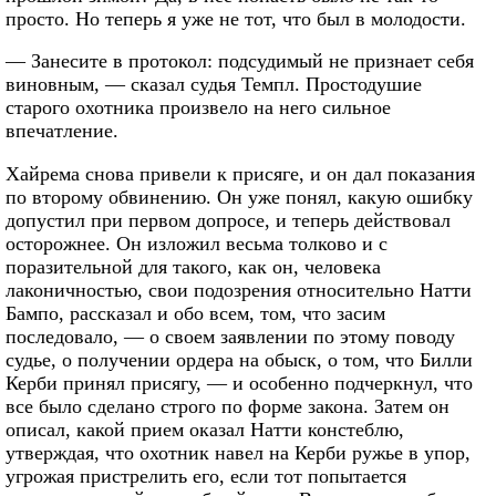
просто. Но теперь я уже не тот, что был в молодости.
— Занесите в протокол: подсудимый не признает себя
виновным, — сказал судья Темпл. Простодушие
старого охотника произвело на него сильное
впечатление.
Хайрема снова привели к присяге, и он дал показания
по второму обвинению. Он уже понял, какую ошибку
допустил при первом допросе, и теперь действовал
осторожнее. Он изложил весьма толково и с
поразительной для такого, как он, человека
лаконичностью, свои подозрения относительно Натти
Бампо, рассказал и обо всем, том, что засим
последовало, — о своем заявлении по этому поводу
судье, о получении ордера на обыск, о том, что Билли
Керби принял присягу, — и особенно подчеркнул, что
все было сделано строго по форме закона. Затем он
описал, какой прием оказал Натти констеблю,
утверждая, что охотник навел на Керби ружье в упор,
угрожая пристрелить его, если тот попытается