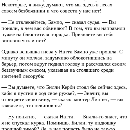
Некоторые, я вижу, думают, что мы здесь в лесах
совсем безбожники и что совести у нас нет!
— Не отвлекайтесь, Бампо, — сказал судья. — Вы
поняли, в чем вас обвиняют? В том, что вы направили
ружье на блюстителя порядка. Признаете вы себя
виновным или нет?
Однако вспышка гнева у Натти Бампо уже прошла. С
минуту он молчал, задумчиво облокотившись на
барьер, потом вдруг поднял голову и рассмеялся своим
беззвучным смехом, указывая на стоявшего среди
зрителей лесоруба:
— Вы думаете, что Билли Керби стоял бы сейчас здесь,
кабы я пустил в ход свое ружье?, — Значит, вы
отрицаете свою вину, — сказал мистер Липпет, — вы
заявляете, что невиновны?
— Ну понятно, — сказал Натти. — Билли-то знает, что
я не спускал курка. Помнишь, Билли, ту индюшку
прошлой зимой? Да, в нее попасть было не так-то