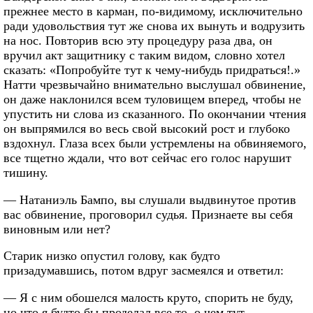
прежнее место в карман, по-видимому, исключительно
ради удовольствия тут же снова их вынуть и водрузить
на нос. Повторив всю эту процедуру раза два, он
вручил акт защитнику с таким видом, словно хотел
сказать: «Попробуйте тут к чему-нибудь придраться!.»
Натти чрезвычайно внимательно выслушал обвинение,
он даже наклонился всем туловищем вперед, чтобы не
упустить ни слова из сказанного. По окончании чтения
он выпрямился во весь свой высокий рост и глубоко
вздохнул. Глаза всех были устремлены на обвиняемого,
все тщетно ждали, что вот сейчас его голос нарушит
тишину.
— Натаниэль Бампо, вы слушали выдвинутое против
вас обвинение, проговорил судья. Признаете вы себя
виновным или нет?
Старик низко опустил голову, как будто
призадумавшись, потом вдруг засмеялся и ответил:
— Я с ним обошелся малость круто, спорить не буду,
но что я будто бы проделал все то, о чем тут