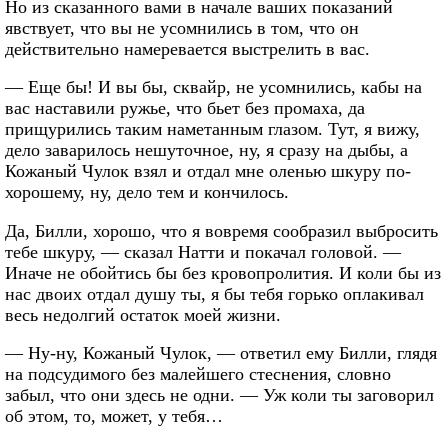
Но из сказанного вами в начале ваших показаний
явствует, что вы не усомнились в том, что он
действительно намеревается выстрелить в вас.
— Еще бы! И вы бы, сквайр, не усомнились, кабы на
вас наставили ружье, что бьет без промаха, да
прищурились таким наметанным глазом. Тут, я вижу,
дело заварилось нешуточное, ну, я сразу на дыбы, а
Кожаный Чулок взял и отдал мне оленью шкуру по-
хорошему, ну, дело тем и кончилось.
Да, Билли, хорошо, что я вовремя сообразил выбросить
тебе шкуру, — сказал Натти и покачал головой. —
Иначе не обойтись бы без кровопролития. И коли бы из
нас двоих отдал душу ты, я бы тебя горько оплакивал
весь недолгий остаток моей жизни.
— Ну-ну, Кожаный Чулок, — ответил ему Билли, глядя
на подсудимого без малейшего стеснения, словно
забыл, что они здесь не одни. — Уж коли ты заговорил
об этом, то, может, у тебя…