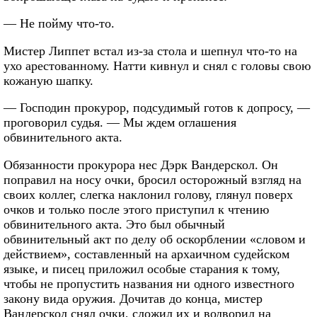
— Не пойму что-то.
Мистер Липпет встал из-за стола и шепнул что-то на
ухо арестованному. Натти кивнул и снял с головы свою
кожаную шапку.
— Господин прокурор, подсудимый готов к допросу, —
проговорил судья. — Мы ждем оглашения
обвинительного акта.
Обязанности прокурора нес Дэрк Вандерскол. Он
поправил на носу очки, бросил осторожный взгляд на
своих коллег, слегка наклонил голову, глянул поверх
очков и только после этого приступил к чтению
обвинительного акта. Это был обычный
обвинительный акт по делу об оскорблении «словом и
действием», составленный на архаичном судейском
языке, и писец приложил особые старания к тому,
чтобы не пропустить названия ни одного известного
закону вида оружия. Дочитав до конца, мистер
Вандерскол снял очки, сложил их и водворил на