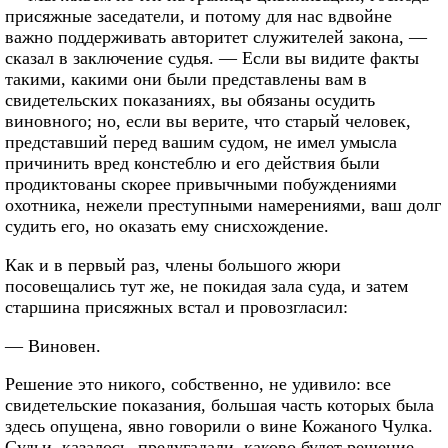
присяжные заседатели, и потому для нас вдвойне
важно поддерживать авторитет служителей закона, —
сказал в заключение судья. — Если вы видите факты
такими, какими они были представлены вам в
свидетельских показаниях, вы обязаны осудить
виновного; но, если вы верите, что старый человек,
представший перед вашим судом, не имел умысла
причинить вред констеблю и его действия были
продиктованы скорее привычными побуждениями
охотника, нежели преступными намерениями, ваш долг
судить его, но оказать ему снисхождение.
Как и в первый раз, члены большого жюри
посовещались тут же, не покидая зала суда, и затем
старшина присяжных встал и провозгласил:
— Виновен.
Решение это никого, собственно, не удивило: все
свидетельские показания, большая часть которых была
здесь опущена, явно говорили о вине Кожаного Чулка.
Судьи, казалось, предугадали, каково будет решение