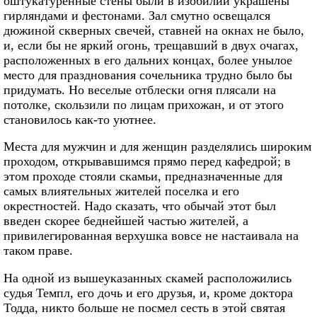
оштукатуренные стены были в изобилии украшены
гирляндами и фестонами. Зал смутно освещался
дюжиной скверных свечей, ставней на окнах не было,
и, если бы не яркий огонь, трещавший в двух очагах,
расположенных в его дальних концах, более унылое
место для празднования сочельника трудно было бы
придумать. Но веселые отблески огня плясали на
потолке, скользили по лицам прихожан, и от этого
становилось как-то уютнее.
Места для мужчин и для женщин разделялись широким
проходом, открывавшимся прямо перед кафедрой; в
этом проходе стояли скамьи, предназначенные для
самых влиятельных жителей поселка и его
окрестностей. Надо сказать, что обычай этот был
введен скорее беднейшей частью жителей, а
привилегированная верхушка вовсе не настаивала на
таком праве.
На одной из вышеуказанных скамей расположились
судья Темпл, его дочь и его друзья, и, кроме доктора
Тодда, никто больше не посмел сесть в этой святая