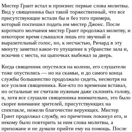
Мистер Грант встал и произнес первые слова молитвы.
Вид у священника был такой торжественный, что все
присутствующие встали бы и без того примера,
который поспешил подать им мистер Джонс. После
короткого молчания мистер Грант продолжал молитву, и
некоторое время слышался лишь его звучный и
выразительный голос, но, к несчастью, Ричард в эту
минуту заметил какое-то упущение в убранстве зала и,
вскочив с места, на цыпочках выбежал за дверь.
Когда священник опустился на колени, его слушатели
тоже опустились — но на скамьи, и до самого конца
службы большинство продолжало сидеть, несмотря на
все усилия священника. Кое-кто по временам вставал,
но остальные не считали нужным даже склонять голову,
и, хотя все слушали священника внимательно, это было
скорее внимание зрителей, присутствующих на
спектакле, нежели благочестие верующих. Мистер
Грант продолжал службу, но причетник покинул его, и
некому было повторить за ним слова молитвы, а
прихожане и не думали прийти ему на помощь. После