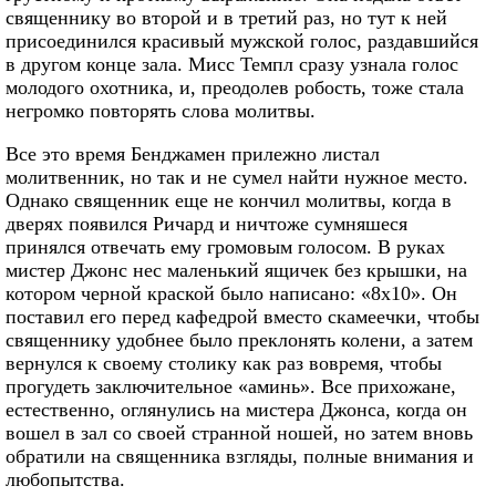
священнику во второй и в третий раз, но тут к ней
присоединился красивый мужской голос, раздавшийся
в другом конце зала. Мисс Темпл сразу узнала голос
молодого охотника, и, преодолев робость, тоже стала
негромко повторять слова молитвы.
Все это время Бенджамен прилежно листал
молитвенник, но так и не сумел найти нужное место.
Однако священник еще не кончил молитвы, когда в
дверях появился Ричард и ничтоже сумняшеся
принялся отвечать ему громовым голосом. В руках
мистер Джонс нес маленький ящичек без крышки, на
котором черной краской было написано: «8х10». Он
поставил его перед кафедрой вместо скамеечки, чтобы
священнику удобнее было преклонять колени, а затем
вернулся к своему столику как раз вовремя, чтобы
прогудеть заключительное «аминь». Все прихожане,
естественно, оглянулись на мистера Джонса, когда он
вошел в зал со своей странной ношей, но затем вновь
обратили на священника взгляды, полные внимания и
любопытства.