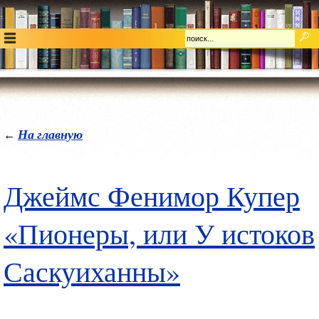
На главную
←
Джеймс Фенимор Купер
«Пионеры, или У истоков
Саскуиханны»