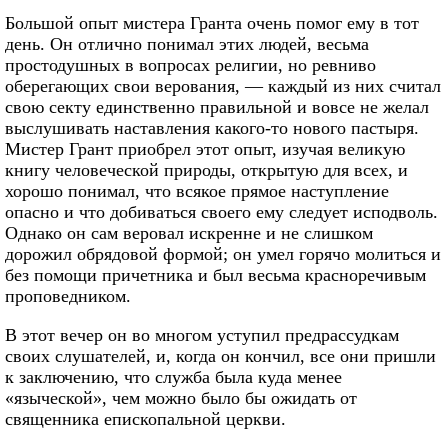
Большой опыт мистера Гранта очень помог ему в тот
день. Он отлично понимал этих людей, весьма
простодушных в вопросах религии, но ревниво
оберегающих свои верования, — каждый из них считал
свою секту единственно правильной и вовсе не желал
выслушивать наставления какого-то нового пастыря.
Мистер Грант приобрел этот опыт, изучая великую
книгу человеческой природы, открытую для всех, и
хорошо понимал, что всякое прямое наступление
опасно и что добиваться своего ему следует исподволь.
Однако он сам веровал искренне и не слишком
дорожил обрядовой формой; он умел горячо молиться и
без помощи причетника и был весьма красноречивым
проповедником.
В этот вечер он во многом уступил предрассудкам
своих слушателей, и, когда он кончил, все они пришли
к заключению, что служба была куда менее
«языческой», чем можно было бы ожидать от
священника епископальной церкви.