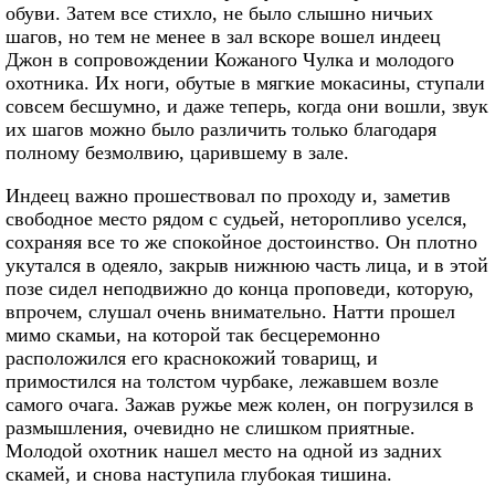
обуви. Затем все стихло, не было слышно ничьих
шагов, но тем не менее в зал вскоре вошел индеец
Джон в сопровождении Кожаного Чулка и молодого
охотника. Их ноги, обутые в мягкие мокасины, ступали
совсем бесшумно, и даже теперь, когда они вошли, звук
их шагов можно было различить только благодаря
полному безмолвию, царившему в зале.
Индеец важно прошествовал по проходу и, заметив
свободное место рядом с судьей, неторопливо уселся,
сохраняя все то же спокойное достоинство. Он плотно
укутался в одеяло, закрыв нижнюю часть лица, и в этой
позе сидел неподвижно до конца проповеди, которую,
впрочем, слушал очень внимательно. Натти прошел
мимо скамьи, на которой так бесцеремонно
расположился его краснокожий товарищ, и
примостился на толстом чурбаке, лежавшем возле
самого очага. Зажав ружье меж колен, он погрузился в
размышления, очевидно не слишком приятные.
Молодой охотник нашел место на одной из задних
скамей, и снова наступила глубокая тишина.