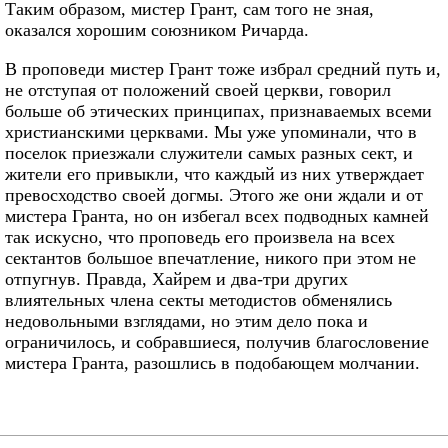
Таким образом, мистер Грант, сам того не зная,
оказался хорошим союзником Ричарда.
В проповеди мистер Грант тоже избрал средний путь и,
не отступая от положений своей церкви, говорил
больше об этических принципах, признаваемых всеми
христианскими церквами. Мы уже упоминали, что в
поселок приезжали служители самых разных сект, и
жители его привыкли, что каждый из них утверждает
превосходство своей догмы. Этого же они ждали и от
мистера Гранта, но он избегал всех подводных камней
так искусно, что проповедь его произвела на всех
сектантов большое впечатление, никого при этом не
отпугнув. Правда, Хайрем и два-три других
влиятельных члена секты методистов обменялись
недовольными взглядами, но этим дело пока и
ограничилось, и собравшиеся, получив благословение
мистера Гранта, разошлись в подобающем молчании.