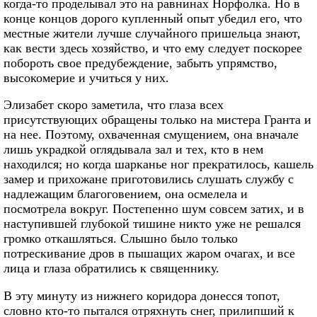
когда-то проделывал это на равнинах Норфолка. Но в
конце концов дорого купленный опыт убедил его, что
местные жители лучше случайного пришельца знают,
как вести здесь хозяйство, и что ему следует поскорее
побороть свое предубеждение, забыть упрямство,
высокомерие и учиться у них.
Элизабет скоро заметила, что глаза всех
присутствующих обращены только на мистера Гранта и
на нее. Поэтому, охваченная смущением, она вначале
лишь украдкой оглядывала зал и тех, кто в нем
находился; но когда шарканье ног прекратилось, кашель
замер и прихожане приготовились слушать службу с
надлежащим благоговением, она осмелела и
посмотрела вокруг. Постепенно шум совсем затих, и в
наступившей глубокой тишине никто уже не решался
громко откашляться. Слышно было только
потрескивание дров в пышащих жаром очагах, и все
лица и глаза обратились к священнику.
В эту минуту из нижнего коридора донесся топот,
словно кто-то пытался отряхнуть снег, прилипший к