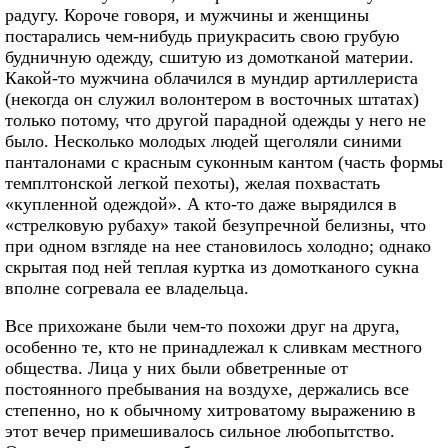
радугу. Короче говоря, и мужчины и женщины
постарались чем-нибудь приукрасить свою грубую
будничную одежду, сшитую из домотканой материи.
Какой-то мужчина облачился в мундир артиллериста
(некогда он служил волонтером в восточных штатах)
только потому, что другой парадной одежды у него не
было. Несколько молодых людей щеголяли синими
панталонами с красным суконным кантом (часть формы
темплтонской легкой пехоты), желая похвастать
«купленной одеждой». А кто-то даже вырядился в
«стрелковую рубаху» такой безупречной белизны, что
при одном взгляде на нее становилось холодно; однако
скрытая под ней теплая куртка из домотканого сукна
вполне согревала ее владельца.
Все прихожане были чем-то похожи друг на друга,
особенно те, кто не принадлежал к сливкам местного
общества. Лица у них были обветренные от
постоянного пребывания на воздухе, держались все
степенно, но к обычному хитроватому выражению в
этот вечер примешивалось сильное любопытство.