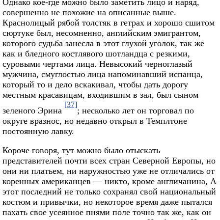
Однако кое-где можно было заметить лицо и наряд,
совершенно не похожие на описанные выше.
Краснолицый рябой толстяк в гетрах и хорошо сшитом
сюртуке был, несомненно, английским эмигрантом,
которого судьба занесла в этот глухой уголок, так же
как и бледного костлявого шотландца с резкими,
суровыми чертами лица. Невысокий черноглазый
мужчина, смуглостью лица напоминавший испанца,
который то и дело вскакивал, чтобы дать дорогу
местным красавицам, входившим в зал, был сыном
[37]
зеленого Эрина
; несколько лет он торговал по
округе вразнос, но недавно открыл в Темплтоне
постоянную лавку.
Короче говоря, тут можно было отыскать
представителей почти всех стран Северной Европы, но
они ни платьем, ни наружностью уже не отличались от
коренных американцев — никто, кроме англичанина, А
этот последний не только сохранял свой национальный
костюм и привычки, но некоторое время даже пытался
пахать свое усеянное пнями поле точно так же, как он