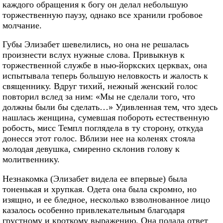
каждого обращения к богу он делал небольшую
торжественную паузу, однако все хранили гробовое
молчание.
Губы Элизабет шевелились, но она не решалась
произнести вслух нужные слова. Привыкнув к
торжественной службе в нью-йоркских церквах, она
испытывала теперь большую неловкость и жалость к
священнику. Вдруг тихий, нежный женский голос
повторил вслед за ним: «Мы не сделали того, что
должны были бы сделать…» Удивленная тем, что здесь
нашлась женщина, сумевшая побороть естественную
робость, мисс Темпл поглядела в ту сторону, откуда
донесся этот голос. Вблизи нее на коленях стояла
молодая девушка, смиренно склонив голову к
молитвеннику.
Незнакомка (Элизабет видела ее впервые) была
тоненькая и хрупкая. Одета она была скромно, но
изящно, и ее бледное, несколько взволнованное лицо
казалось особенно привлекательным благодаря
грустному и кроткому выражению. Она подала ответ