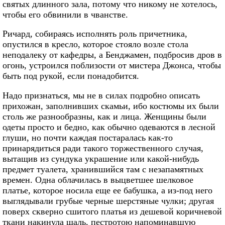
святых длинного зала, потому что никому не хотелось,
чтобы его обвинили в чванстве.
Ричард, собираясь исполнять роль причетника,
опустился в кресло, которое стояло возле стола
неподалеку от кафедры, а Бенджамен, подбросив дров в
огонь, устроился поблизости от мистера Джонса, чтобы
быть под рукой, если понадобится.
Надо признаться, мы не в силах подробно описать
прихожан, заполнивших скамьи, ибо костюмы их были
столь же разнообразны, как и лица. Женщины были
одеты просто и бедно, как обычно одеваются в лесной
глуши, но почти каждая постаралась как-то
принарядиться ради такого торжественного случая,
вытащив из сундука украшение или какой-нибудь
предмет туалета, хранившийся там с незапамятных
времен. Одна облачилась в выцветшее шелковое
платье, которое носила еще ее бабушка, а из-под него
выглядывали грубые черные шерстяные чулки; другая
поверх скверно сшитого платья из дешевой коричневой
ткани накинула шаль, пестротою напоминавшую