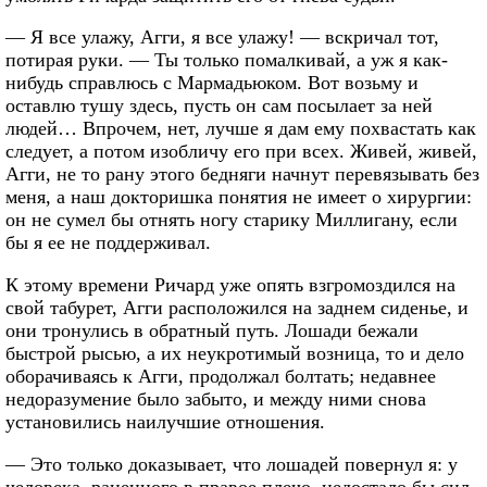
— Я все улажу, Агги, я все улажу! — вскричал тот,
потирая руки. — Ты только помалкивай, а уж я как-
нибудь справлюсь с Мармадьюком. Вот возьму и
оставлю тушу здесь, пусть он сам посылает за ней
людей… Впрочем, нет, лучше я дам ему похвастать как
следует, а потом изобличу его при всех. Живей, живей,
Агги, не то рану этого бедняги начнут перевязывать без
меня, а наш докторишка понятия не имеет о хирургии:
он не сумел бы отнять ногу старику Миллигану, если
бы я ее не поддерживал.
К этому времени Ричард уже опять взгромоздился на
свой табурет, Агги расположился на заднем сиденье, и
они тронулись в обратный путь. Лошади бежали
быстрой рысью, а их неукротимый возница, то и дело
оборачиваясь к Агги, продолжал болтать; недавнее
недоразумение было забыто, и между ними снова
установились наилучшие отношения.
— Это только доказывает, что лошадей повернул я: у
человека, раненного в правое плечо, недостало бы сил