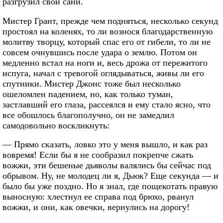
разгрузил свои сани.
Мистер Грант, прежде чем подняться, несколько секунд
простоял на коленях, то ли вознося благодарственную
молитву творцу, который спас его от гибели, то ли не
совсем очнувшись после удара о землю. Потом он
медленно встал на ноги и, весь дрожа от пережитого
испуга, начал с тревогой оглядываться, живы ли его
спутники. Мистер Джонс тоже был несколько
ошеломлен падением, но, как только туман,
застлавший его глаза, рассеялся и ему стало ясно, что
все обошлось благополучно, он не замедлил
самодовольно воскликнуть:
— Прямо сказать, ловко это у меня вышло, и как раз
вовремя! Если бы я не сообразил покрепче сжать
вожжи, эти бешеные дьяволы валялись бы сейчас под
обрывом. Ну, не молодец ли я, Дьюк? Еще секунда — и
было бы уже поздно. Но я знал, где пощекотать правую
выносную: хлестнул ее справа под брюхо, рванул
вожжи, и они, как овечки, вернулись на дорогу!