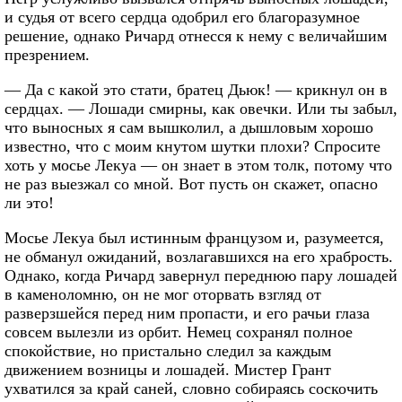
и судья от всего сердца одобрил его благоразумное
решение, однако Ричард отнесся к нему с величайшим
презрением.
— Да с какой это стати, братец Дьюк! — крикнул он в
сердцах. — Лошади смирны, как овечки. Или ты забыл,
что выносных я сам вышколил, а дышловым хорошо
известно, что с моим кнутом шутки плохи? Спросите
хоть у мосье Лекуа — он знает в этом толк, потому что
не раз выезжал со мной. Вот пусть он скажет, опасно
ли это!
Мосье Лекуа был истинным французом и, разумеется,
не обманул ожиданий, возлагавшихся на его храбрость.
Однако, когда Ричард завернул переднюю пару лошадей
в каменоломню, он не мог оторвать взгляд от
разверзшейся перед ним пропасти, и его рачьи глаза
совсем вылезли из орбит. Немец сохранял полное
спокойствие, но пристально следил за каждым
движением возницы и лошадей. Мистер Грант
ухватился за край саней, словно собираясь соскочить