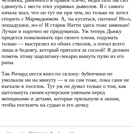
сдвинуть с места этих упрямых дьяволов. Я с самого
начала знал, что он тут ни при чем, но только не хотел
спорить с Мармадьюком. А, ты кусаться, скотина! Но-о,
лошадушки, но-о! И старик Натти здесь тоже замешан!
Лучше и нарочно не придумаешь. Уж теперь Дьюку
придется помалкивать про своего оленя, подумать
только — выстрелил из обоих стволов, а попал всего
лишь в беднягу, который прятался за сосной! Я должен
помочь этому шарлатану-лекарю вынуть пулю из его
рапы.
Так Ричард несся вниз по склону: бубенчики не
умолкали ни на минуту — и он сам тоже, пока сани не
въехали в поселок. Тут уж он думал только о том, как
щегольнуть своим кучерским уменьем перед
женщинами и детьми, которые прильнули к окнам,
чтобы поглазеть на судью и его дочку.