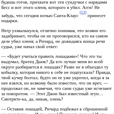
будешь готов, прихвати вот эти сундучки с нарядами
Бесс и вот этого оленя, которого я убил. Агги! Не
[13]
забудь, что сегодня ночью Санта-Клаус
принесет
подарки.
Негр ухмыльнулся, отлично понимая, что хозяин его
задабривает, чтобы он не проговорился, кто на самом
деле убил оленя; а Ричард, не дожидаясь конца речи
судьи, уже начал свой ответ:
— «Будет учиться править лошадьми»! Что это ты
выдумал, братец Дьюк? Да кто лучше меня во всей
округе разбирается в лошадях? Разве не я объездил ту
кобылку, которая никого к себе не подпускала? Правда,
твой кучер болтал, будто он ее уже укротил, когда я за
нее взялся, но всякому было известно, что он врет, —
продолжал он, не замечая, что сани судьи уже исчезают
за поворотом. — Этот Джон был известный лгун…
Смотрите-ка, да, никак, олень?
— Оставив лошадей, Ричард подбежал к сброшенной