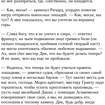
не мог разобраться, где, собственно, он находится.
— Как, мосье! — крикнул Ричард, усердно помогая
негру отпрягать выносных лошадей. — Как, мосье, вы
тут? А мне показалось, что вы улетели на вершину
горы.
— Слава богу, что я не улетел в озеро, — ответил
француз, на чьем подвижном лице гримаса боли (он
сильно поцарапался, пробивая головой твердый наст)
не могла уничтожить обычное любезное выражение. —
Ах, mon cher мистер Дик, что вы будете делать теперь?
Я не знаю, чего вы еще не пробовали.
— Надеюсь, что теперь он будет учиться править
лошадьми, — заметил судья, сбрасывая со своих саней
тушу оленя и несколько баулов. — Тут хватит места для
вас всех, господа. Мороз крепчает, мистеру Гранту надо
торопиться, чтобы успеть приготовить проповедь, —
пусть наш милейший Джонс с помощью Агамемнона
поворачивает свои сани, а мы, не дожидаясь его,
поспешим к теплому камину. Дик, будь добр, когда