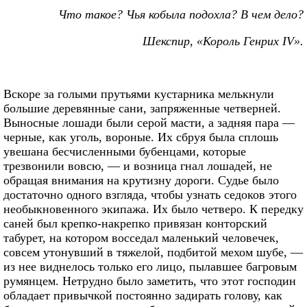
Что такое? Чья кобыла подохла? В чем дело?
Шекспир, «Король Генрих IV».
Вскоре за голыми прутьями кустарника мелькнули
большие деревянные сани, запряженные четверней.
Выносные лошади были серой масти, а задняя пара —
черные, как уголь, вороные. Их сбруя была сплошь
увешана бесчисленными бубенцами, которые
трезвонили вовсю, — и возница гнал лошадей, не
обращая внимания на крутизну дороги. Судье было
достаточно одного взгляда, чтобы узнать седоков этого
необыкновенного экипажа. Их было четверо. К передку
саней был крепко-накрепко привязан конторский
табурет, на котором восседал маленький человечек,
совсем утонувший в тяжелой, подбитой мехом шубе, —
из нее виднелось только его лицо, пылавшее багровым
румянцем. Нетрудно было заметить, что этот господин
обладает привычкой постоянно задирать голову, как