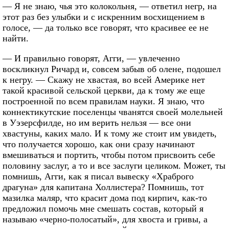
— Я не знаю, чья это колокольня, — ответил негр, на
этот раз без улыбки и с искренним восхищением в
голосе, — да только все говорят, что красивее ее не
найти.
— И правильно говорят, Агги, — увлеченно
воскликнул Ричард и, совсем забыв об олене, подошел
к негру. — Скажу не хвастая, во всей Америке нет
такой красивой сельской церкви, да к тому же еще
построенной по всем правилам науки. Я знаю, что
коннектикутские поселенцы чванятся своей молельней
в Уэзерсфилде, но им верить нельзя — все они
хвастуны, каких мало. И к тому же стоит им увидеть,
что получается хорошо, как они сразу начинают
вмешиваться и портить, чтобы потом присвоить себе
половину заслуг, а то и все заслуги целиком. Может, ты
помнишь, Агги, как я писал вывеску «Храброго
драгуна» для капитана Холлистера? Помнишь, тот
мазилка маляр, что красит дома под кирпич, как-то
предложил помочь мне смешать состав, который я
называю «черно-полосатый», для хвоста и гривы, а