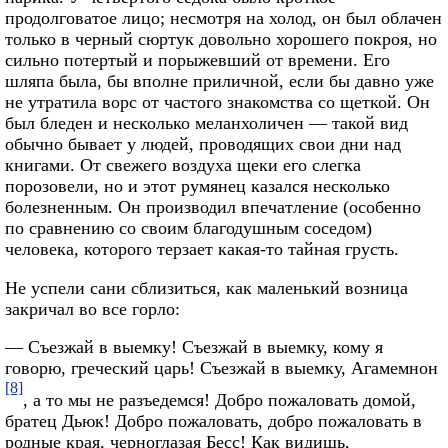
продолговатое лицо; несмотря на холод, он был облачен
только в черный сюртук довольно хорошего покроя, но
сильно потертый и порыжевший от времени. Его
шляпа была, бы вполне приличной, если бы давно уже
не утратила ворс от частого знакомства со щеткой. Он
был бледен и несколько меланхоличен — такой вид
обычно бывает у людей, проводящих свои дни над
книгами. От свежего воздуха щеки его слегка
порозовели, но и этот румянец казался несколько
болезненным. Он производил впечатление (особенно
по сравнению со своим благодушным соседом)
человека, которого терзает какая-то тайная грусть.
Не успели сани сблизиться, как маленький возница
закричал во все горло:
— Съезжай в выемку! Съезжай в выемку, кому я
говорю, греческий царь! Съезжай в выемку, Агамемнон
[8]
, а то мы не разъедемся! Добро пожаловать домой,
братец Дьюк! Добро пожаловать, добро пожаловать в
родные края, черноглазая Бесс! Как видишь,