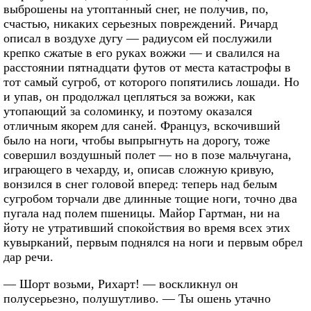
выброшены на утоптанный снег, не получив, по,
счастью, никаких серьезных повреждений. Ричард
описал в воздухе дугу — радиусом ей послужили
крепко сжатые в его руках вожжи — и свалился на
расстоянии пятнадцати футов от места катастрофы в
тот самый сугроб, от которого попятились лошади. Но
и упав, он продолжал цепляться за вожжи, как
утопающий за соломинку, и поэтому оказался
отличным якорем для саней. Француз, вскочивший
было на ноги, чтобы выпрыгнуть на дорогу, тоже
совершил воздушный полет — но в позе мальчугана,
играющего в чехарду, и, описав сложную кривую,
вонзился в снег головой вперед: теперь над белым
сугробом торчали две длинные тощие ноги, точно два
пугала над полем пшеницы. Майор Гартман, ни на
йоту не утративший спокойствия во время всех этих
кувырканий, первым поднялся на ноги и первым обрел
дар речи.
— Шорт возьми, Рихарт! — воскликнул он
полусерьезно, полушутливо. — Ты ошень утачно