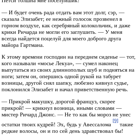
Петси толшна мне поселуйшик!
— И будет очень рада отдать вам этот долг, сэр, —
сказала Элизабет; ее нежный голосок прозвенел в
горном воздухе, как серебряный колокольчик, и даже
крики Ричарда не могли его заглушить. — У меня
всегда найдется поцелуй для моего доброго друга
майора Гартмана.
К этому времени господин на переднем сиденье — тот,
кого называли «мосье Лекуа», — сумел наконец
выпутаться из своих длиннополых шуб и подняться на
ноги; затем он, опершись одной рукой на табурет
возницы, другой снял шапку, любезно кивнул судье,
поклонился Элизабет и начал приветственную речь.
— Прикрой макушку, дорогой француз, скорее
прикрой! — крикнул возница, иными словами —
мистер Ричард Джонс. — Не то как бы мороз не унес
[9]
остатки твоих кудрей! Эх, будь у Авессалома
такие
редкие волосы, он и по сей день здравствовал бы!