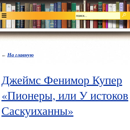
На главную
←
Джеймс Фенимор Купер
«Пионеры, или У истоков
Саскуиханны»