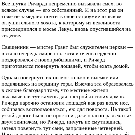
Все шутки Ричарда непременно вызывали смех, во
всяком случае — его собственный. И на этот раз он
тоже не замедлил почтить свое остроумие взрывом
оглушительного хохота, к которому из вежливости
присоединился и мосье Лекуа, вновь опустившийся на
сиденье.
Священник — мистер Грант был служителем церкви —
в свою очередь смиренно, хотя и очень сердечно
поздоровался с новоприбывшими, и Ричард
приготовился повернуть лошадей, чтобы ехать домой.
Однако повернуть их он мог только в выемке или
поднявшись на вершину горы. Выемка эта образовалась
в склоне благодаря тому, что местные жители
выламывали тут камень для постройки своих домов.
Ричард нарочно остановил лошадей как раз возле нее,
собираясь воспользоваться , ею для поворота. На такой
узкой дороге было не просто и даже опасно разъехаться
двум экипажам, но Ричард, ничуть не смутившись,
затеял повернуть тут сани, запряженные четверней.
Негр услужливо вызвался отпрячь выносных лошадей,