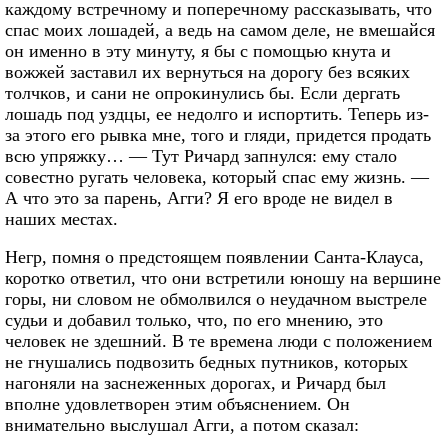
каждому встречному и поперечному рассказывать, что
спас моих лошадей, а ведь на самом деле, не вмешайся
он именно в эту минуту, я бы с помощью кнута и
вожжей заставил их вернуться на дорогу без всяких
толчков, и сани не опрокинулись бы. Если дергать
лошадь под уздцы, ее недолго и испортить. Теперь из-
за этого его рывка мне, того и гляди, придется продать
всю упряжку… — Тут Ричард запнулся: ему стало
совестно ругать человека, который спас ему жизнь. —
А что это за парень, Агги? Я его вроде не видел в
наших местах.
Негр, помня о предстоящем появлении Санта-Клауса,
коротко ответил, что они встретили юношу на вершине
горы, ни словом не обмолвился о неудачном выстреле
судьи и добавил только, что, по его мнению, это
человек не здешний. В те времена люди с положением
не гнушались подвозить бедных путников, которых
нагоняли на заснеженных дорогах, и Ричард был
вполне удовлетворен этим объяснением. Он
внимательно выслушал Агги, а потом сказал: