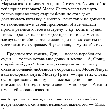
Мармадьюк, я прихватил ценный груз, чтобы достойно
тебя приветствовать! Мосье Лекуа успел натянуть
только один колпак; старый Фриц не стал даже
доканчивать бутылку, а мистер Грант так и не дописал
«в заключение» к своей проповеди. И все лошади
просто рвались к тебе навстречу… Да, кстати, судья,
твоих вороных надо поскорее продать, и я сам этим
займусь: они сбиваются с аллюра, а правая совсем не
умеет ходить в упряжке. Я уже знаю, кому их сбыть…
— Продавай что хочешь, Дик, — весело перебил его
судья, — только оставь мне дочку и землю… А, Фриц,
старый мой друг! Поистине, семьдесят лет не могу
оказать большей любезности сорока пяти. Мосье Лекуа,
ваш покорный слуга. Мистер Грант, — при этих словах
судья приподнял шляпу, — я высоко ценю ваше
внимание. Господа, представляю вам мою дочь. А ваши
имена ей хорошо известны.
— Топро пошаловать, сутья! — сказал старший из
встречающих с сильным немецким акцентом. — Мисс