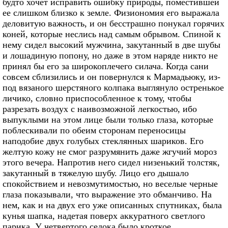
будто хочет исправить ошибку природы, поместившей
ее слишком близко к земле. Физиономия его выражала
деловитую важность, и он бесстрашно понукал горячих
коней, которые неслись над самым обрывом. Спиной к
нему сидел высокий мужчина, закутанный в две шубы
и лошадиную попону, но даже в этом наряде никто не
принял бы его за широкоплечего силача. Когда сани
совсем сблизились и он повернулся к Мармадьюку, из-
под вязаного шерстяного колпака выглянуло остренькое
личико, словно приспособленное к тому, чтобы
разрезать воздух с наивозможной легкостью, ибо
выпуклыми на этом лице были только глаза, которые
поблескивали по обеим сторонам переносицы
наподобие двух голубых стеклянных шариков. Его
желтую кожу не смог разрумянить даже жгучий мороз
этого вечера. Напротив него сидел низенький толстяк,
закутанный в тяжелую шубу. Лицо его дышало
спокойствием и невозмутимостью, но веселые черные
глаза показывали, что выражение это обманчиво. На
нем, как и на двух его уже описанных спутниках, была
кунья шапка, надетая поверх аккуратного светлого
парика. У четвертого седока было кроткое