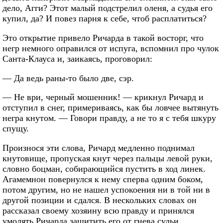
дело, Агги? Этот малый подстрелил оленя, а судья его
купил, да? И повез парня к себе, чтоб расплатиться?
Это открытие привело Ричарда в такой восторг, что
негр немного оправился от испуга, вспомнил про чулок
Санта-Клауса и, заикаясь, проговорил:
— Да ведь раны-то было две, сэр.
— Не ври, черный мошенник! — крикнул Ричард и
отступил в снег, примериваясь, как бы ловчее вытянуть
негра кнутом. — Говори правду, а не то я с тебя шкуру
спущу.
Произнося эти слова, Ричард медленно поднимал
кнутовище, пропуская кнут через пальцы левой руки,
словно боцман, собирающийся пустить в ход линек.
Агамемнон повернулся к нему сперва одним боком,
потом другим, но не нашел успокоения ни в той ни в
другой позиции и сдался. В нескольких словах он
рассказал своему хозяину всю правду и принялся
умолять Ричарда защитить его от гнева судьи.