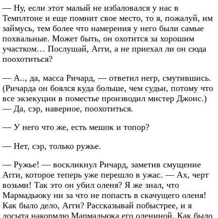
— Ну, если этот малый не избаловался у нас в
Темплтоне и еще помнит свое место, то я, пожалуй, им
займусь, тем более что намерения у него были самые
похвальные. Может быть, он охотится за хорошим
участком… Послушай, Агги, а не приехал ли он сюда
поохотиться?
— А.., да, масса Ричард, — ответил негр, смутившись.
(Ричарда он боялся куда больше, чем судьи, потому что
все экзекуции в поместье производил мистер Джонс.)
— Да, сэр, наверное, поохотиться.
— У него что же, есть мешок и топор?
— Нет, сэр, только ружье.
— Ружье! — воскликнул Ричард, заметив смущение
Агги, которое теперь уже перешло в ужас. — Ах, черт
возьми! Так это он убил оленя? Я же знал, что
Мармадьюку ни за что не попасть в скачущего оленя!
Как было дело, Агги? Рассказывай побыстрее, и я
досыта накормлю Мармадьюка его олениной. Как было