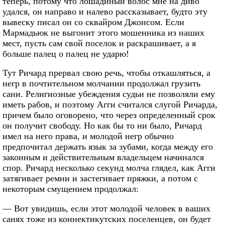
теперь, потому что лошадиный волос мне на диво
удался, он направо и налево рассказывает, будто эту
вывеску писал он со сквайром Джонсом. Если
Мармадьюк не выгонит этого мошенника из наших
мест, пусть сам свой поселок и раскрашивает, а я
больше палец о палец не ударю!
Тут Ричард прервал свою речь, чтобы откашляться, а
негр в почтительном молчании продолжал грузить
сани. Религиозные убеждения судьи не позволяли ему
иметь рабов, и поэтому Агги считался слугой Ричарда,
причем было оговорено, что через определенный срок
он получит свободу. Но как бы то ни было, Ричард
имел на него права, и молодой негр обычно
предпочитал держать язык за зубами, когда между его
законным и действительным владельцем начинался
спор. Ричард несколько секунд молча глядел, как Агги
затягивает ремни и застегивает пряжки, а потом с
некоторым смущением продолжал:
— Вот увидишь, если этот молодой человек в ваших
санях тоже из коннектикутских поселенцев, он будет