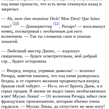
под ними пропасти, что есть мочи откинулся назад и
закричал:
— Ah, mon cher monsieur Dick! Mon Dieu! Que faites
[10]
[11]
vous?
— Доннерветтер
, Рихарт! — воскликнул
немец, посматривая с необычным для него
волнением. — Так ты сломаешь сани и упьешь
лошатей.
— Любезный мистер Джонс, — вздохнул
священник, — будьте осмотрительны, мой добрый
сэр.., будьте осторожны.
— Вперед, вперед, упрямые дьяволы! — возопил
Ричард, заметив наконец, что под ними разверзлась
бездна, и от горячего желания продвинуться вперед
брыкая свой табурет. — Но-о, но-о! Братец Дьюк, я и
серых продам. В жизни не видел таких необъезженных
кляч! Мусыо Леква! — От волнения Ричард забыл свое
французское произношение, которым обычно очень
гордился. — Мусью Леква, да отпустите же мою ногу!