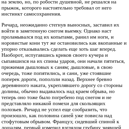
на землю, но, по робости душевной, не решался на
прыжок, которого настоятельно требовал от него
инстинкт самосохранения.
Ричард, неожиданно стегнув выносных, заставил их
войти в заметенную снегом выемку. Однако наст
проламывался под их копытами, ранил им ноги, и
норовистые кони тут же остановились как вкопанные и
упорно отказывались сделать еще хоть шаг вперед.
Наоборот, испугавшись криков своего кучера и
сыпавшихся на их спины ударов, они начали пятиться,
прижимая дышловых к саням; дышловые, в свою
очередь, тоже попятились, и сани, уже стоявшие
поперек дороги, поползли назад. Верхнее бревно
деревянного наката, укреплявшего дорогу со стороны
долины, обычно выдавалось над краем обрыва, но
теперь оно тоже было погребено под снегом и не
представляло никакой помехи для скользящих
полозьев. Ричард не успел еще сообразить, что
произошло, как половина саней уже повисла над
стофутовым обрывом. Француз; сидевший спиной к
лошадям, первый измерил взглядом глубину зиявшей