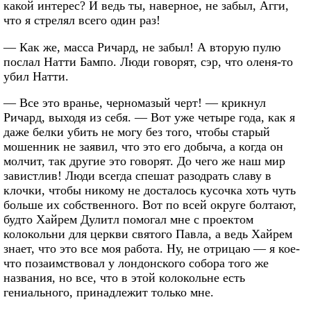
какой интерес? И ведь ты, наверное, не забыл, Агги,
что я стрелял всего один раз!
— Как же, масса Ричард, не забыл! А вторую пулю
послал Натти Бампо. Люди говорят, сэр, что оленя-то
убил Натти.
— Все это вранье, черномазый черт! — крикнул
Ричард, выходя из себя. — Вот уже четыре года, как я
даже белки убить не могу без того, чтобы старый
мошенник не заявил, что это его добыча, а когда он
молчит, так другие это говорят. До чего же наш мир
завистлив! Люди всегда спешат разодрать славу в
клочки, чтобы никому не досталось кусочка хоть чуть
больше их собственного. Вот по всей округе болтают,
будто Хайрем Дулитл помогал мне с проектом
колокольни для церкви святого Павла, а ведь Хайрем
знает, что это все моя работа. Ну, не отрицаю — я кое-
что позаимствовал у лондонского собора того же
названия, но все, что в этой колокольне есть
гениального, принадлежит только мне.