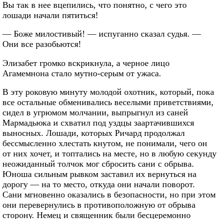
Вы так в нее вцепились, что понятно, с чего это
лошади начали пятиться!
— Боже милостивый! — испуганно сказал судья. —
Они все разобьются!
Элизабет громко вскрикнула, а черное лицо
Агамемнона стало мутно-серым от ужаса.
В эту роковую минуту молодой охотник, который, пока
все остальные обменивались веселыми приветствиями,
сидел в угрюмом молчании, выпрыгнул из саней
Мармадьюка и схватил под уздцы заартачившихся
выносных. Лошади, которых Ричард продолжал
бессмысленно хлестать кнутом, не понимали, чего он
от них хочет, и топтались на месте, но в любую секунду
неожиданный толчок мог сбросить сани с обрыва.
Юноша сильным рывком заставил их вернуться на
дорогу — на то место, откуда они начали поворот.
Сани мгновенно оказались в безопасности, но при этом
они перевернулись в противоположную от обрыва
сторону. Немец и священник были бесцеремонно