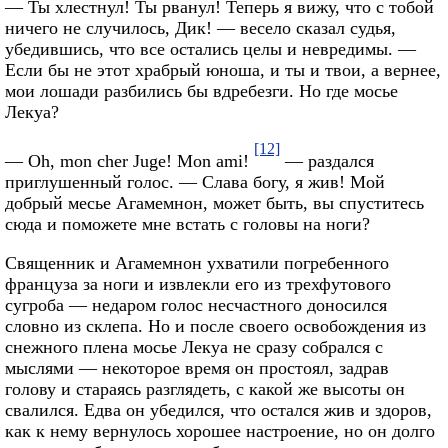
— Ты хлестнул! Ты рванул! Теперь я вижу, что с тобой
ничего не случилось, Дик! — весело сказал судья,
убедившись, что все остались целы и невредимы. —
Если бы не этот храбрый юноша, и ты и твои, а вернее,
мои лошади разбились бы вдребезги. Но
где
мосье
Лекуа
?
[12]
— Oh, mon cher Juge! Mon ami!
— раздался
приглушенный голос. — Слава богу, я жив! Мой
добрый месье Агамемнон, может быть, вы спуститесь
сюда и поможете мне встать с головы на ноги?
Священник и Агамемнон ухватили погребенного
француза за ноги и извлекли его из трехфутового
сугроба — недаром голос несчастного доносился
словно из склепа. Но и после своего освобождения из
снежного плена мосье Лекуа не сразу собрался с
мыслями — некоторое время он простоял, задрав
голову и стараясь разглядеть, с какой же высоты он
свалился. Едва он убедился, что остался жив и здоров,
как к нему вернулось хорошее настроение, но он долго