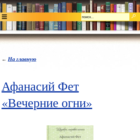
На главную
←
Афанасий Фет
«Вечерние огни»