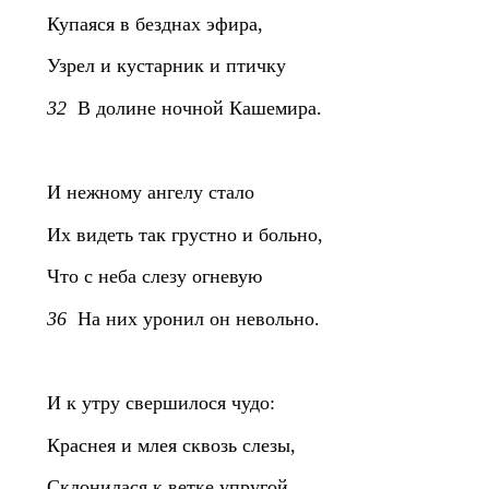
Купаяся в безднах эфира,
Узрел и кустарник и птичку
32
В долине ночной Кашемира.
И нежному ангелу стало
Их видеть так грустно и больно,
Что с неба слезу огневую
36
На них уронил он невольно.
И к утру свершилося чудо:
Краснея и млея сквозь слезы,
Склонилася к ветке упругой