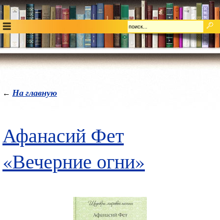
На главную
←
Афанасий Фет
«Вечерние огни»