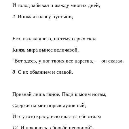
И голод забывал и жажду многих дней,
4
Внимая голосу пустыни,
Его, взалкавшего, на темя серых скал
Князь мира вынес величавой,
"Вот здесь, у ног твоих все царства, — он сказал,
8
С их обаянием и славой.
Признай лишь явное. Пади к моим ногам,
Сдержи на миг порыв духовный;
И эту всю красу, всю власть тебе отдам
12
И покорюсь в борьбе неровной".