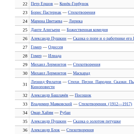
22
Петр Ершов
—
Конёк-Горбунок
23
Борис Пастернак
—
Стихотворения
24
Марина Цветаева
—
Лирика
25
Данте Алигьери
—
Божественная комедия
26
Александр Пушкин
—
Сказка о попе и о работнике его 
27
Гомер
—
Одиссея
28
Гомер
—
Илиада
29
Михаил Лермонтов
—
Стихотворения
30
Михаил Лермонтов
—
Маскарад
Леонид Филатов
—
Стихи. Песни. Пародии. Сказки. Пь
31
Киноповести
32
Александр Башлачёв
—
Посошок
33
Владимир Маяковский
—
Стихотворения. (1912—1917)
34
Омар Хайям
—
Рубаи
35
Александр Пушкин
—
Сказка о золотом петушке
36
Александр Блок
—
Стихотворения