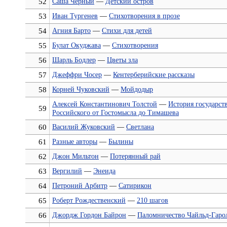
52
Саша Черный
—
Детский остров
53
Иван Тургенев
—
Стихотворения в прозе
54
Агния Барто
—
Стихи для детей
55
Булат Окуджава
—
Стихотворения
56
Шарль Бодлер
—
Цветы зла
57
Джеффри Чосер
—
Кентерберийские рассказы
58
Корней Чуковский
—
Мойдодыр
Алексей Константинович Толстой
—
История государст
59
Российского от Гостомысла до Тимашева
60
Василий Жуковский
—
Светлана
61
Разные авторы
—
Былины
62
Джон Мильтон
—
Потерянный рай
63
Вергилий
—
Энеида
64
Петроний Арбитр
—
Сатирикон
65
Роберт Рождественский
—
210 шагов
66
Джордж Гордон Байрон
—
Паломничество Чайльд-Гаро