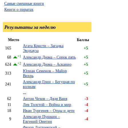
Самые смешные книги
Книги о пиратах
Результаты за неделю
Место
Баллы
Агата Кристи – Загадка
165
+5
Эндхауза
+1
68
Александр Дюма – Сорок пять
+5
+2
624
Александр Дюма – Асканио
+5
Юлиан Семенов – Майор
313
+5
Вихрь
Александр Грин – Бегущая по
241
+5
волнам
...
62
Антон Чехов – Дядя Ваня
-3
11
Лев Толстой – Война и мир
-4
18
Иван Тургенев – Отцы и дети
-4
Александр Пушкин –
9
-4
Евгений Онегин
Федор Достоевский –