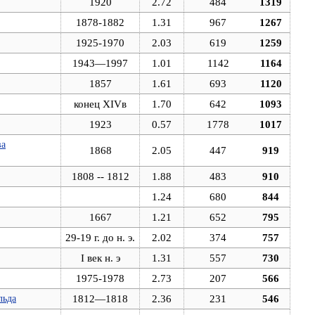
1920
2.72
484
1319
1878-1882
1.31
967
1267
1925-1970
2.03
619
1259
1943—1997
1.01
1142
1164
1857
1.61
693
1120
конец XIVв
1.70
642
1093
1923
0.57
1778
1017
ва
1868
2.05
447
919
1808 -- 1812
1.88
483
910
1.24
680
844
1667
1.21
652
795
29-19 г. до н. э.
2.02
374
757
I век н. э
1.31
557
730
1975-1978
2.73
207
566
льда
1812—1818
2.36
231
546