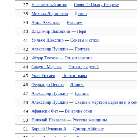
37
Неизвестный автор
—
Слово О Полку Игореве
38
Михаил Лермонтов
—
Демон
39
Анна Ахматова
—
Реквием
40
Владимир Высоцкий
—
Нерв
41
Уильям Шекспир
—
Сонеты и стихи
42
Александр Пушкин
—
Полтава
43
Фёдор Тютчев
—
Стихотворения
44
Самуил Маршак
—
Стихи для детей
45
Уолт Уитмен
—
Листья травы
46
Фернандо Пессоа
—
Лирика
47
Александр Пушкин
—
Цыганы
48
Александр Пушкин
—
Сказка о мёртвой царевне и о се
49
Афанасий Фет
—
Вечерние огни
50
Николай Некрасов
—
Русские женщины
51
Корней Чуковский
—
Доктор Айболит