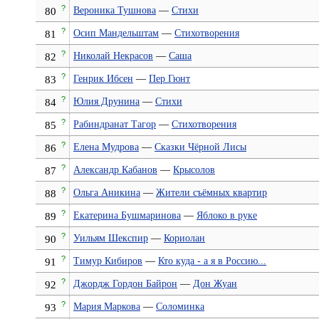
?
Вероника Тушнова
—
Cтихи
80
?
Осип Мандельштам
—
Стихотворения
81
?
Николай Некрасов
—
Саша
82
?
Генрик Ибсен
—
Пер Гюнт
83
?
Юлия Друнина
—
Стихи
84
?
Рабиндранат Тагор
—
Стихотворения
85
?
Елена Мудрова
—
Сказки Чёрной Лисы
86
?
Александр Кабанов
—
Крысолов
87
?
Ольга Аникина
—
Жители съёмных квартир
88
?
Екатерина Бушмаринова
—
Яблоко в руке
89
?
Уильям Шекспир
—
Кориолан
90
?
Тимур Кибиров
—
Кто куда - а я в Россию...
91
?
Джордж Гордон Байрон
—
Дон Жуан
92
?
Мария Маркова
—
Соломинка
93