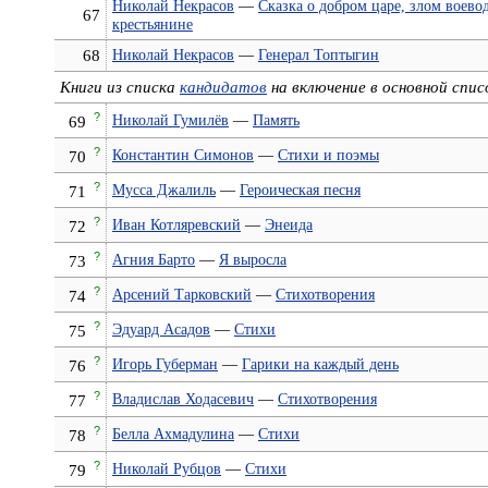
Николай Некрасов
—
Сказка о добром царе, злом воево
67
крестьянине
68
Николай Некрасов
—
Генерал Топтыгин
Книги из списка
кандидатов
на включение в основной спис
?
Николай Гумилёв
—
Память
69
?
Константин Симонов
—
Стихи и поэмы
70
?
Мусса Джалиль
—
Героическая песня
71
?
Иван Котляревский
—
Энеида
72
?
Агния Барто
—
Я выросла
73
?
Арсений Тарковский
—
Стихотворения
74
?
Эдуард Асадов
—
Стихи
75
?
Игорь Губерман
—
Гарики на каждый день
76
?
Владислав Ходасевич
—
Стихотворения
77
?
Белла Ахмадулина
—
Стихи
78
?
Николай Рубцов
—
Стихи
79