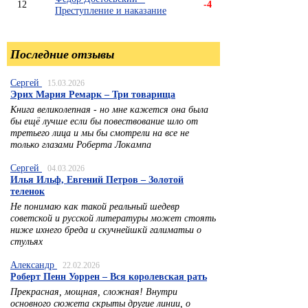
12
-4
Преступление и наказание
Последние отзывы
Сергей
15.03.2026
Эрих Мария Ремарк – Три товарища
Книга великолепная - но мне кажется она была
бы ещё лучше если бы повествование шло от
третьего лица и мы бы смотрели на все не
только глазами Роберта Локампа
Сергей
04.03.2026
Илья Ильф, Евгений Петров – Золотой
теленок
Не понимаю как такой реальный шедевр
советской и русской литературы может стоять
ниже ихнего бреда и скучнейшкй галиматьи о
стульях
Александр
22.02.2026
Роберт Пенн Уоррен – Вся королевская рать
Прекрасная, мощная, сложная! Внутри
основного сюжета скрыты другие линии, о