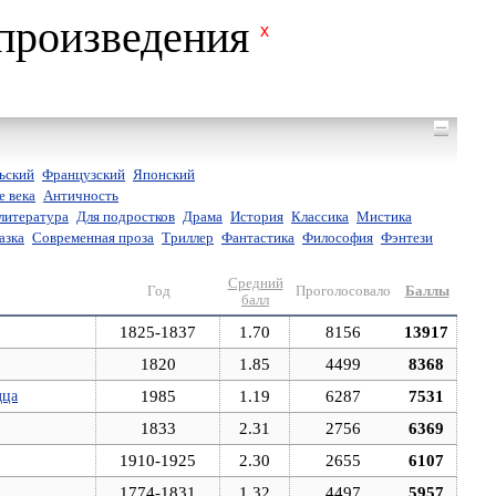
произведения
x
ьский
Французский
Японский
е века
Античность
литература
Для подростков
Драма
История
Классика
Мистика
азка
Современная проза
Триллер
Фантастика
Философия
Фэнтези
Средний
Год
Проголосовало
Баллы
балл
1825-1837
1.70
8156
13917
1820
1.85
4499
8368
дца
1985
1.19
6287
7531
1833
2.31
2756
6369
1910-1925
2.30
2655
6107
1774-1831
1.32
4497
5957