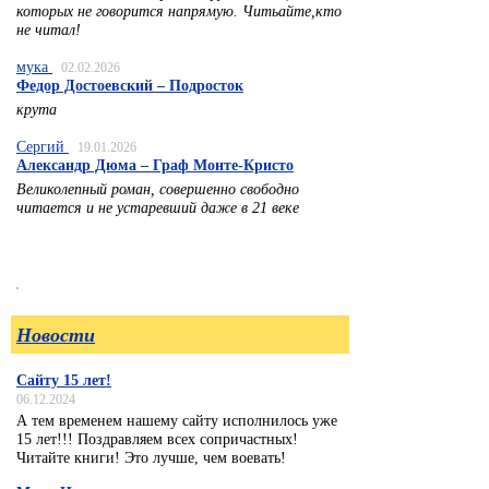
которых не говорится напрямую. Читьайте,кто
не читал!
мука
02.02.2026
Федор Достоевский – Подросток
крута
Сергий
19.01.2026
Александр Дюма – Граф Монте-Кристо
Великолепный роман, совершенно свободно
читается и не устаревший даже в 21 веке
Новости
Сайту 15 лет!
06.12.2024
А тем временем нашему сайту исполнилось уже
15 лет!!! Поздравляем всех сопричастных!
Читайте книги! Это лучше, чем воевать!