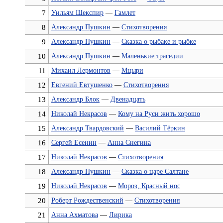
7
Уильям Шекспир
—
Гамлет
8
Александр Пушкин
—
Cтихотворения
9
Александр Пушкин
—
Сказка о рыбаке и рыбке
10
Александр Пушкин
—
Маленькие трагедии
11
Михаил Лермонтов
—
Мцыри
12
Евгений Евтушенко
—
Стихотворения
13
Александр Блок
—
Двенадцать
14
Николай Некрасов
—
Кому на Руси жить хорошо
15
Александр Твардовский
—
Василий Тёркин
16
Сергей Есенин
—
Анна Снегина
17
Николай Некрасов
—
Стихотворения
18
Александр Пушкин
—
Сказка о царе Салтане
19
Николай Некрасов
—
Мороз, Красный нос
20
Роберт Рождественский
—
Стихотворения
21
Анна Ахматова
—
Лирика