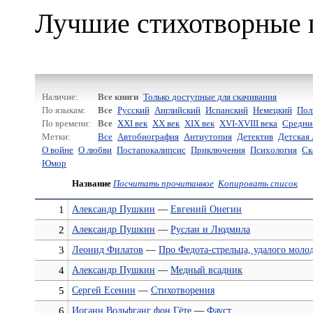
Лучшие стихотворные 
Наличие:
Все книги
Только доступные для скачивания
По языкам:
Все
Русский
Английский
Испанский
Немецкий
Пол
По времени:
Все
XXI век
XX век
XIX век
XVI-XVIII века
Средни
Метки:
Все
Автобиография
Антиутопия
Детектив
Детская 
О войне
О любви
Постапокалипсис
Приключения
Психология
Ск
Юмор
Название
Посчитать прочитанное
Копировать список
1
Александр Пушкин
—
Евгений Онегин
2
Александр Пушкин
—
Руслан и Людмила
3
Леонид Филатов
—
Про Федота-стрельца, удалого моло
4
Александр Пушкин
—
Медный всадник
5
Сергей Есенин
—
Стихотворения
6
Иоганн Вольфганг фон Гёте
—
Фауст