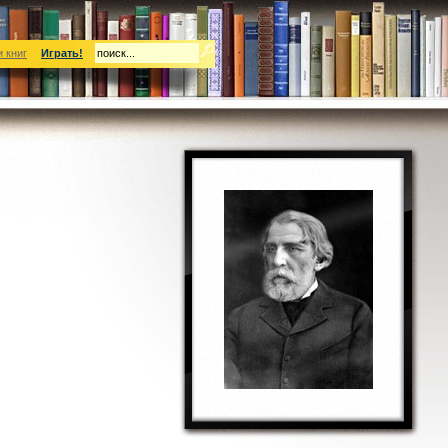
 книг
Играть!