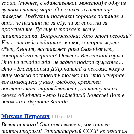
гроша (точнее, с единственной монетой) в одну из
лучших столиц мира. Он живет в гостинице-
таверне. Требует и получает хорошее питание и
вино, не платит ни за еду, ни за вино, ни за
проживание. Да еще и трахает жену
трактирщика. Вопрос/загадка: Кто этот негодяй?
Кто эта неблагодарная свинья, которая жрет,
с*ет, буянит, наставляет рога благодетелю,
который его терпит? Ответ - Вселенский взрыв!
Это не исчадие ада, не гадкое подлое существо...
Это - Благородный Д'Артаньян! а человек, кому в
вину можно поставить только то, что исчерпав
все имеющиеся у него, слабого, средства
восстановить справедливость, он настучал на
своего обидчика - это Подлейший Бонасье! Вот в
этом - все двуличие Запада.
Михаил Петрович
19.05.2021
Великая книга! Она показывает, как опасен
тоталитаризм! Тоталитарный СССР не печатал