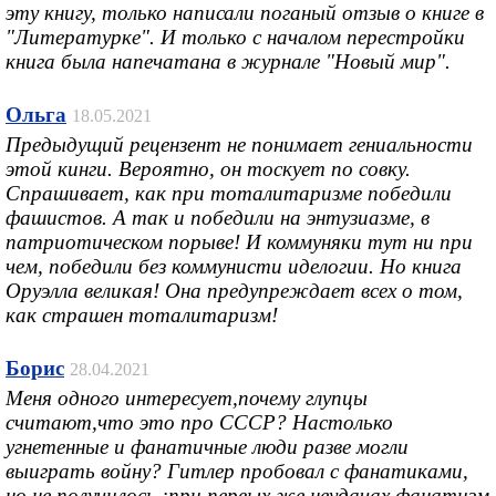
эту книгу, только написали поганый отзыв о книге в
"Литературке". И только с началом перестройки
книга была напечатана в журнале "Новый мир".
Ольга
18.05.2021
Предыдущий рецензент не понимает гениальности
этой кинги. Вероятно, он тоскует по совку.
Спрашивает, как при тоталитаризме победили
фашистов. А так и победили на энтузиазме, в
патриотическом порыве! И коммуняки тут ни при
чем, победили без коммунисти иделогии. Но книга
Оруэлла великая! Она предупреждает всех о том,
как страшен тоталитаризм!
Борис
28.04.2021
Меня одного интересует,почему глупцы
считают,что это про СССР? Настолько
угнетенные и фанатичные люди разве могли
выиграть войну? Гитлер пробовал с фанатиками,
но не получилось :при первых же неудачах фанатизм