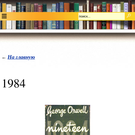
На главную
←
1984