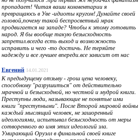
пропадает! Читая ваши комментарии я
превращаюсь в Уве -идиоты кругом! Думайте своей
головой,почему такой беспросветный мрак
продвигается на западе? Чтобы к этому готовить
народ. Я бы вообще такую безысходность
запретил.всегда есть выход и возможность
исправить и чего -то достичь. Не теряйте
надежду и все лучшее впереди.все зависит от нас
Евгений
14.01.2021
К предыдущему отзыву - грош цена человеку,
способному "разрушиться" от действительно
мрачной и безысходной, но честной и мудрой книги.
Преступны люди, называющие не понятые ими
книги "преступными". После Второй мировой войны
каждый мыслящий человек, не зашоренный
идеологиями, испытывал безысходность от меры
сотворенного во имя этих идеологий зла.
Умирающий Оруэлл в финальной своей книге