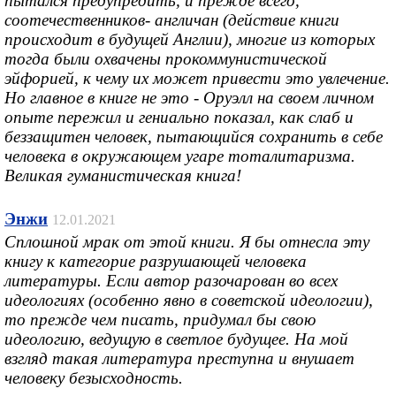
пытался предупредить, и прежде всего,
соотечественников- англичан (действие книги
происходит в будущей Англии), многие из которых
тогда были охвачены прокоммунистической
эйфорией, к чему их может привести это увлечение.
Но главное в книге не это - Оруэлл на своем личном
опыте пережил и гениально показал, как слаб и
беззащитен человек, пытающийся сохранить в себе
человека в окружающем угаре тоталитаризма.
Великая гуманистическая книга!
Энжи
12.01.2021
Сплошной мрак от этой книги. Я бы отнесла эту
книгу к категорие разрушающей человека
литературы. Если автор разочарован во всех
идеологиях (особенно явно в советской идеологии),
то прежде чем писать, придумал бы свою
идеологию, ведущую в светлое будущее. На мой
взгляд такая литература преступна и внушает
человеку безысходность.