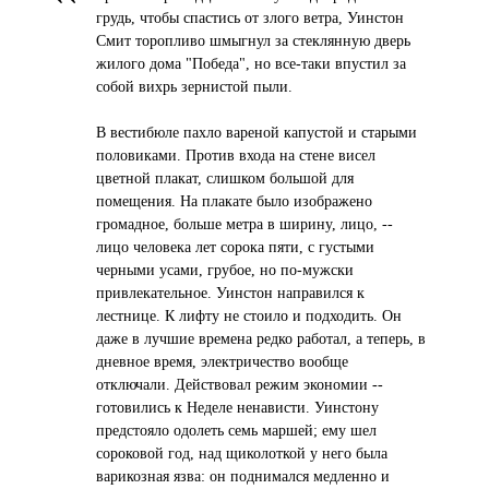
грудь, чтобы спастись от злого ветра, Уинстон
Смит торопливо шмыгнул за стеклянную дверь
жилого дома "Победа", но все-таки впустил за
собой вихрь зернистой пыли.
В вестибюле пахло вареной капустой и старыми
половиками. Против входа на стене висел
цветной плакат, слишком большой для
помещения. На плакате было изображено
громадное, больше метра в ширину, лицо, --
лицо человека лет сорока пяти, с густыми
черными усами, грубое, но по-мужски
привлекательное. Уинстон направился к
лестнице. К лифту не стоило и подходить. Он
даже в лучшие времена редко работал, а теперь, в
дневное время, электричество вообще
отключали. Действовал режим экономии --
готовились к Неделе ненависти. Уинстону
предстояло одолеть семь маршей; ему шел
сороковой год, над щиколоткой у него была
варикозная язва: он поднимался медленно и