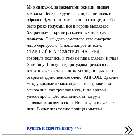
Мир снаружи, за закрытыми окнами, дышал
холодом. Ветер закручивал спиралями пыль и
обрывки бумаги; и, хотя светило солнце, а небо
было резко голубым, все в городе выглядело
бесцветным -- кроме расклеенных повсюду
плакатов. С каждого заметного угла смотрело
лицо черноусого. С дома напротив тоже.
СТАРШИЙ БРАТ СМОТРИТ НА ТЕБЯ, --
говорила подпись, и темные глаза глядели в глаза
Уинстону. Внизу, над тротуаром трепался на
ветру плакат с оторванным углом, то пряча, то
открывая единственное слово: АНГСОЦ. Вдалеке
между крышами скользнул вертолет, завис на
мгновение, как трупная муха, и по кривой
унесся прочь. Это полицейский патруль
заглядывал людям в окна. Но патрули в счет не
шли. В счет шла только полиция мыслей.
»
Купить и скачать книгу >>>