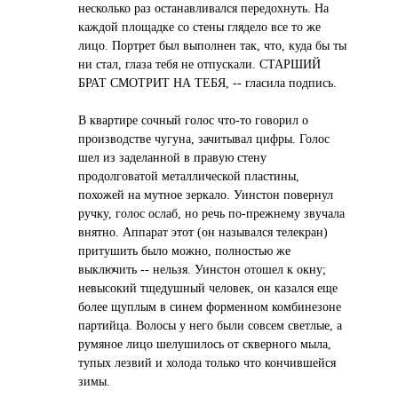
несколько раз останавливался передохнуть. На
каждой площадке со стены глядело все то же
лицо. Портрет был выполнен так, что, куда бы ты
ни стал, глаза тебя не отпускали. СТАРШИЙ
БРАТ СМОТРИТ НА ТЕБЯ, -- гласила подпись.
В квартире сочный голос что-то говорил о
производстве чугуна, зачитывал цифры. Голос
шел из заделанной в правую стену
продолговатой металлической пластины,
похожей на мутное зеркало. Уинстон повернул
ручку, голос ослаб, но речь по-прежнему звучала
внятно. Аппарат этот (он назывался телекран)
притушить было можно, полностью же
выключить -- нельзя. Уинстон отошел к окну;
невысокий тщедушный человек, он казался еще
более щуплым в синем форменном комбинезоне
партийца. Волосы у него были совсем светлые, а
румяное лицо шелушилось от скверного мыла,
тупых лезвий и холода только что кончившейся
зимы.