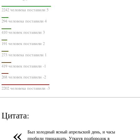
2242 человека поставили 5
294 человека поставили 4
410 человек поставили 3
191 человек поставили 2
273 человека поставили 1
419 человек поставили -1
268 человек поставили -2
2202 человека поставили -3
Цитата:
«
Был холодный ясный апрельский день, и часы
пробили тринадцать. Уткнув подбородок в