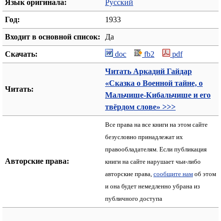
Язык оригинала:
Русский
Год:
1933
Входит в основной список:
Да
Скачать:
doc
fb2
pdf
Читать Аркадий Гайдар
«Сказка о Военной тайне, о
Читать:
Мальчише-Кибальчише и его
твёрдом слове» >>>
Все права на все книги на этом сайте
безусловно принадлежат их
правообладателям. Если публикация
Авторские права:
книги на сайте нарушает чьи-либо
авторские права,
сообщите нам
об этом
и она будет немедленно убрана из
публичного доступа