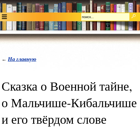
На главную
←
Сказка о Военной тайне,
о Мальчише-Кибальчише
и его твёрдом слове