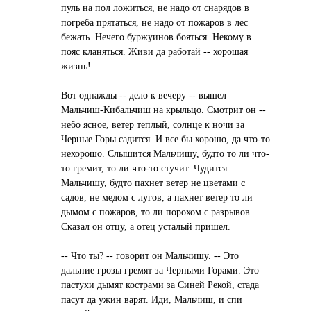
пуль на пол ложиться, не надо от снарядов в
погреба прятаться, не надо от пожаров в лес
бежать. Нечего буржуинов бояться. Некому в
пояс кланяться. Живи да работай -- хорошая
жизнь!
Вот однажды -- дело к вечеру -- вышел
Мальчиш-Кибальчиш на крыльцо. Смотрит он --
небо ясное, ветер теплый, солнце к ночи за
Черные Горы садится. И все бы хорошо, да что-то
нехорошо. Слышится Мальчишу, будто то ли что-
то гремит, то ли что-то стучит. Чудится
Мальчишу, будто пахнет ветер не цветами с
садов, не медом с лугов, а пахнет ветер то ли
дымом с пожаров, то ли порохом с разрывов.
Сказал он отцу, а отец усталый пришел.
-- Что ты? -- говорит он Мальчишу. -- Это
дальние грозы гремят за Черными Горами. Это
пастухи дымят кострами за Синей Рекой, стада
пасут да ужин варят. Иди, Мальчиш, и спи