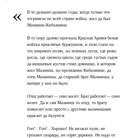
«
В те дальние-дальние годы, когда только что
отгремела по всей стране война, жил да был
Мальчиш-Кибальчиш.
В ту пору далеко прогнала Красная Армия белые
войска проклятых буржуинов, и тихо стало на
тех широких полях, на зеленых лугах, где рожь
росла, где гречиха цвела, где среди густых садов
да вишневых кустов стоял домишко, в котором
жил Мальчиш, по прозванию Кибальчиш, да
отец Мальчиша, да старший брат Мальчиша, а
матери у них не было.
Отец работает -- сено косит. Брат работает -- сено
возит. Да и сам Мальчиш то отцу, то брату
помогает или просто с другими мальчишами
прыгает да балуется.
Гоп!.. Гоп!.. Хорошо! Не визжат пули, не
грохают снаряды, не горят деревни. Не надо от