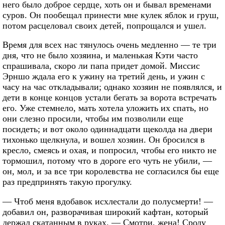
него было доброе сердце, хоть он и бывал временами
суров. Он пообещал принести мне кулек яблок и груш,
потом расцеловал своих детей, попрощался и ушел.
Время для всех нас тянулось очень медленно — те три
дня, что не было хозяина, и маленькая Кэти часто
спрашивала, скоро ли папа придет домой. Миссис
Эрншо ждала его к ужину на третий день, и ужин с
часу на час откладывали; однако хозяин не появлялся, и
дети в конце концов устали бегать за ворота встречать
его. Уже стемнело, мать хотела уложить их спать, но
они слезно просили, чтобы им позволили еще
посидеть; и вот около одиннадцати щеколда на двери
тихонько щелкнула, и вошел хозяин. Он бросился в
кресло, смеясь и охая, и попросил, чтобы его никто не
тормошил, потому что в дороге его чуть не убили, —
он, мол, и за все три королевства не согласился бы еще
раз предпринять такую прогулку.
— Чтоб меня вдобавок исхлестали до полусмерти! —
добавил он, разворачивая широкий кафтан, который
держал скатанным в руках. — Смотри, жена! Сроду