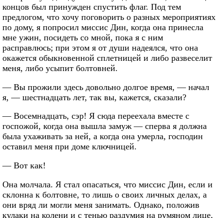
концов был принужден спустить флаг. Под тем
предлогом, что хочу поговорить о разных мероприятиях
по дому, я попросил миссис Дин, когда она принесла
мне ужин, посидеть со мной, пока я с ним
расправлюсь; при этом я от души надеялся, что она
окажется обыкновенной сплетницей и либо развеселит
меня, либо усыпит болтовней.
— Вы прожили здесь довольно долгое время, — начал
я, — шестнадцать лет, так вы, кажется, сказали?
— Восемнадцать, сэр! Я сюда переехала вместе с
госпожой, когда она вышла замуж — сперва я должна
была ухаживать за ней, а когда она умерла, господин
оставил меня при доме ключницей.
— Вот как!
Она молчала. Я стал опасаться, что миссис Дин, если и
склонна к болтовне, то лишь о своих личных делах, а
они вряд ли могли меня занимать. Однако, положив
кулаки на колени и с тенью раздумия на румяном лице,