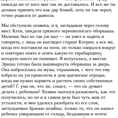
никогда ни от кого мне так не доставалось. И все же ты
должна принять его как дар божий, хоть он так черен,
точно родился от дьявола.
Мы обступили хозяина, и я, заглядывая через голову
мисс Кэти, увидела грязного черноволосого оборвыша.
Мальчик был не так уж мал — он умел и ходить и
говорить; с лица он выглядел старше Кэтрин; а все же,
когда его поставили на ноги, он только озирался вокруг
и повторял опять и опять какую-то тарабарщину,
которую никто не понимал. Я испугалась, а миссис
Эрншо готова была вышвырнуть оборвыша за дверь.
Она набросилась на мужа, спрашивая, с чего это ему
взбрело на ум приволочь в дом цыганское отродье,
когда им нужно кормить и растить своих собственных
детей? С ума он, что ли, сошел, — что он думает
делать с ребенком? Хозяин пытался разъяснить, как это
получилось; но он и в самом деле был чуть жив от
усталости, и мне удалось разобрать из его слов,
заглушаемых бранью хозяйки, только то, что он нашел
ребенка умирающим от голода, бездомным и почти