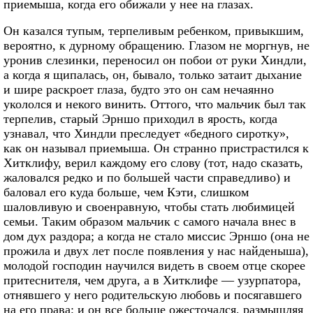
приемыша, когда его обижали у нее на глазах.
Он казался тупым, терпеливым ребенком, привыкшим,
вероятно, к дурному обращению. Глазом не моргнув, не
уронив слезинки, переносил он побои от руки Хиндли,
а когда я щипалась, он, бывало, только затаит дыхание
и шире раскроет глаза, будто это он сам нечаянно
укололся и некого винить. Оттого, что мальчик был так
терпелив, старый Эрншо приходил в ярость, когда
узнавал, что Хиндли преследует «бедного сиротку»,
как он называл приемыша. Он странно пристрастился к
Хитклифу, верил каждому его слову (тот, надо сказать,
жаловался редко и по большей части справедливо) и
баловал его куда больше, чем Кэти, слишком
шаловливую и своенравную, чтобы стать любимицей
семьи. Таким образом мальчик с самого начала внес в
дом дух раздора; а когда не стало миссис Эрншо (она не
прожила и двух лет после появления у нас найденыша),
молодой господин научился видеть в своем отце скорее
притеснителя, чем друга, а в Хитклифе — узурпатора,
отнявшего у него родительскую любовь и посягавшего
на его права; и он все больше ожесточался, размышляя