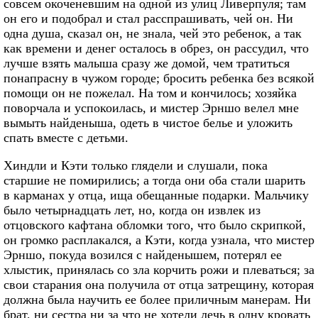
совсем окоченевшим на одной из улиц Ливерпуля; там
он его и подобрал и стал расспрашивать, чей он. Ни
одна душа, сказал он, не знала, чей это ребенок, а так
как времени и денег осталось в обрез, он рассудил, что
лучше взять малыша сразу же домой, чем тратиться
понапрасну в чужом городе; бросить ребенка без всякой
помощи он не пожелал. На том и кончилось; хозяйка
поворчала и успокоилась, и мистер Эрншо велел мне
вымыть найденыша, одеть в чистое белье и уложить
спать вместе с детьми.
Хиндли и Кэти только глядели и слушали, пока
старшие не помирились; а тогда они оба стали шарить
в карманах у отца, ища обещанные подарки. Мальчику
было четырнадцать лет, но, когда он извлек из
отцовского кафтана обломки того, что было скрипкой,
он громко расплакался, а Кэти, когда узнала, что мистер
Эрншо, покуда возился с найденышем, потерял ее
хлыстик, принялась со зла корчить рожи и плеваться; за
свои старания она получила от отца затрещину, которая
должна была научить ее более приличным манерам. Ни
брат, ни сестра ни за что не хотели лечь в одну кровать