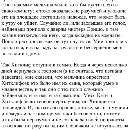
с незнакомым мальчиком или хотя бы пустить его в
свою комнату; я тоже оказалась не разумней и уложила
его на площадке лестницы в надежде, что, может быть,
к утру он уйдет. Случайно ли, или заслышав его голос,
найденыш приполз к дверям мистера Эрншо, и там
хозяин наткнулся на него, когда выходил из комнаты.
Пошли расспросы, как он тут очутился. Мне пришлось
сознаться, и в награду за трусость и бессердечие меня
выслали из дома.
Так Хитклиф вступил в семью. Когда я через несколько
дней вернулась к господам (я не считала, что изгнана
навсегда), мне сказали, что мальчика окрестили
Хитклифом: это было имя их сына, который умер в
младенчестве, и так оно с тех пор и служило
найденышу и за имя и за фамилию. Мисс Кэти и
Хитклиф были теперь неразлучны, но Хиндли его
ненавидел. И, сказать по правде, я тоже; мы его мучили
и обходились с ним прямо-таки бессовестно, потому
что я была неразумна и не сознавала своей неправоты,
а госпожа ни разу ни одним словечком не вступилась за