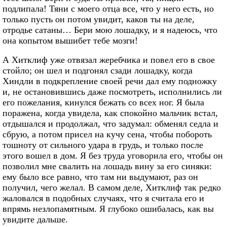
подлипала! Тяни с моего отца все, что у него есть, но
только пусть он потом увидит, каков ты на деле,
отродье сатаны… Бери мою лошадку, и я надеюсь, что
она копытом вышибет тебе мозги!
А Хитклиф уже отвязал жеребчика и повел его в свое
стойло; он шел и подгонял сзади лошадку, когда
Хиндли в подкрепление своей речи дал ему подножку
и, не остановившись даже посмотреть, исполнились ли
его пожелания, кинулся бежать со всех ног. Я была
поражена, когда увидела, как спокойно мальчик встал,
отдышался и продолжал, что задумал: обменял седла и
сбрую, а потом присел на кучу сена, чтобы побороть
тошноту от сильного удара в грудь, и только после
этого вошел в дом. Я без труда уговорила его, чтобы он
позволил мне свалить на лошадь вину за его синяки:
ему было все равно, что там ни выдумают, раз он
получил, чего желал. В самом деле, Хитклиф так редко
жаловался в подобных случаях, что я считала его и
впрямь незлопамятным. Я глубоко ошибалась, как вы
увидите дальше.