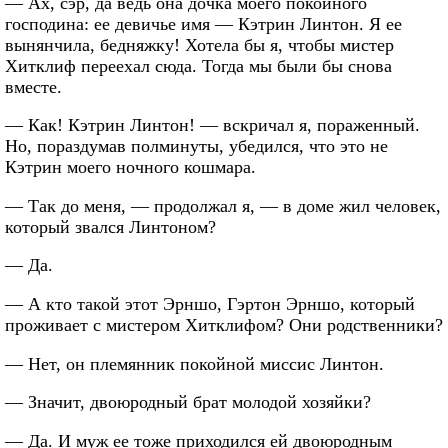
— Ах, сэр, да ведь она дочка моего покойного
господина: ее девичье имя — Кэтрин Линтон. Я ее
вынянчила, бедняжку! Хотела бы я, чтобы мистер
Хитклиф переехал сюда. Тогда мы были бы снова
вместе.
— Как! Кэтрин Линтон! — вскричал я, пораженный.
Но, пораздумав полминуты, убедился, что это не
Кэтрин моего ночного кошмара.
— Так до меня, — продолжал я, — в доме жил человек,
который звался Линтоном?
— Да.
— А кто такой этот Эрншо, Гэртон Эрншо, который
проживает с мистером Хитклифом? Они родственники?
— Нет, он племянник покойной миссис Линтон.
— Значит, двоюродный брат молодой хозяйки?
— Да. И муж ее тоже приходился ей двоюродным