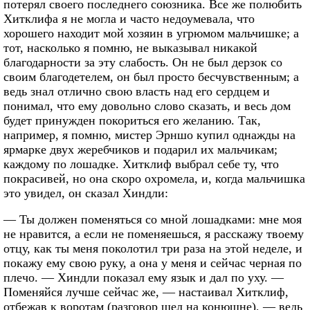
потерял своего последнего союзника. Все же полюбить
Хитклифа я не могла и часто недоумевала, что
хорошего находит мой хозяин в угрюмом мальчишке; а
тот, насколько я помню, не выказывал никакой
благодарности за эту слабость. Он не был дерзок со
своим благодетелем, он был просто бесчувственным; а
ведь знал отлично свою власть над его сердцем и
понимал, что ему довольно слово сказать, и весь дом
будет принужден покориться его желанию. Так,
например, я помню, мистер Эрншо купил однажды на
ярмарке двух жеребчиков и подарил их мальчикам;
каждому по лошадке. Хитклиф выбрал себе ту, что
покрасивей, но она скоро охромела, и, когда мальчишка
это увидел, он сказал Хиндли:
— Ты должен поменяться со мной лошадками: мне моя
не нравится, а если не поменяешься, я расскажу твоему
отцу, как ты меня поколотил три раза на этой неделе, и
покажу ему свою руку, а она у меня и сейчас черная по
плечо. — Хиндли показал ему язык и дал по уху. —
Поменяйся лучше сейчас же, — настаивал Хитклиф,
отбежав к воротам (разговор шел на конюшне), — ведь