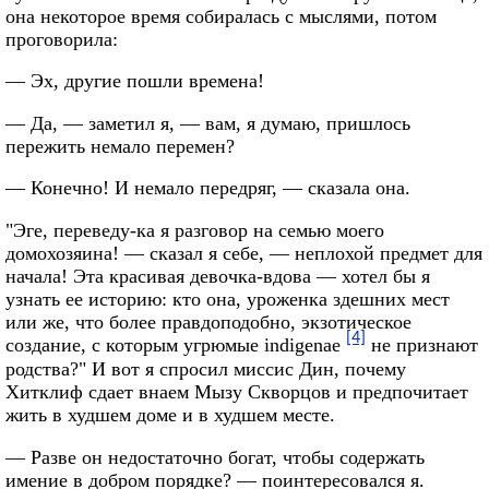
она некоторое время собиралась с мыслями, потом
проговорила:
— Эх, другие пошли времена!
— Да, — заметил я, — вам, я думаю, пришлось
пережить немало перемен?
— Конечно! И немало передряг, — сказала она.
"Эге, переведу-ка я разговор на семью моего
домохозяина! — сказал я себе, — неплохой предмет для
начала! Эта красивая девочка-вдова — хотел бы я
узнать ее историю: кто она, уроженка здешних мест
или же, что более правдоподобно, экзотическое
[4]
создание, с которым угрюмые indigenae
не признают
родства?" И вот я спросил миссис Дин, почему
Хитклиф сдает внаем Мызу Скворцов и предпочитает
жить в худшем доме и в худшем месте.
— Разве он недостаточно богат, чтобы содержать
имение в добром порядке? — поинтересовался я.