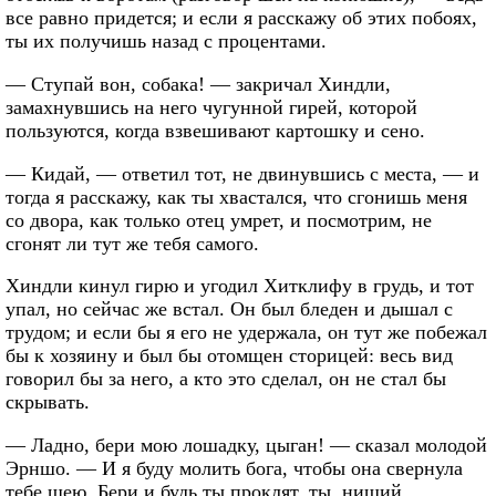
все равно придется; и если я расскажу об этих побоях,
ты их получишь назад с процентами.
— Ступай вон, собака! — закричал Хиндли,
замахнувшись на него чугунной гирей, которой
пользуются, когда взвешивают картошку и сено.
— Кидай, — ответил тот, не двинувшись с места, — и
тогда я расскажу, как ты хвастался, что сгонишь меня
со двора, как только отец умрет, и посмотрим, не
сгонят ли тут же тебя самого.
Хиндли кинул гирю и угодил Хитклифу в грудь, и тот
упал, но сейчас же встал. Он был бледен и дышал с
трудом; и если бы я его не удержала, он тут же побежал
бы к хозяину и был бы отомщен сторицей: весь вид
говорил бы за него, а кто это сделал, он не стал бы
скрывать.
— Ладно, бери мою лошадку, цыган! — сказал молодой
Эрншо. — И я буду молить бога, чтобы она свернула
тебе шею. Бери и будь ты проклят, ты, нищий