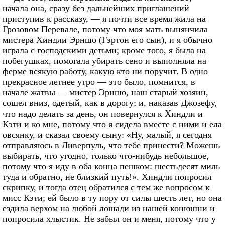
начала она, сразу без дальнейших приглашений
приступив к рассказу, — я почти все время жила на
Грозовом Перевале, потому что моя мать вынянчила
мистера Хиндли Эрншо (Гэртон его сын), и я обычно
играла с господскими детьми; кроме того, я была на
побегушках, помогала убирать сено и выполняла на
ферме всякую работу, какую кто ни поручит. В одно
прекрасное летнее утро — это было, помнится, в
начале жатвы — мистер Эрншо, наш старый хозяин,
сошел вниз, одетый, как в дорогу; и, наказав Джозефу,
что надо делать за день, он повернулся к Хиндли и
Кэти и ко мне, потому что я сидела вместе с ними и ела
овсянку, и сказал своему сыну: «Ну, малый, я сегодня
отправляюсь в Ливерпуль, что тебе принести? Можешь
выбирать, что угодно, только что-нибудь небольшое,
потому что я иду в оба конца пешком: шестьдесят миль
туда и обратно, не близкий путь!». Хиндли попросил
скрипку, и тогда отец обратился с тем же вопросом к
мисс Кэти; ей было в ту пору от силы шесть лет, но она
ездила верхом на любой лошади из нашей конюшни и
попросила хлыстик. Не забыл он и меня, потому что у