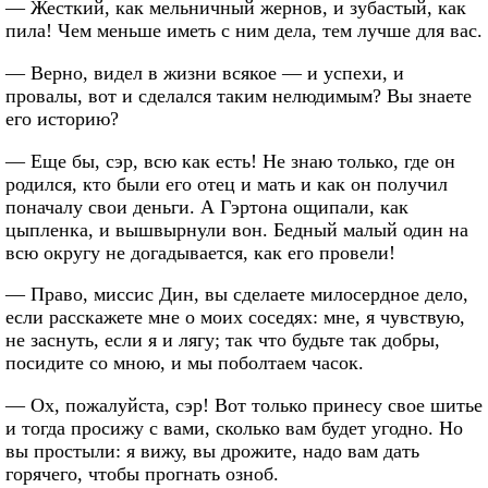
— Жесткий, как мельничный жернов, и зубастый, как
пила! Чем меньше иметь с ним дела, тем лучше для вас.
— Верно, видел в жизни всякое — и успехи, и
провалы, вот и сделался таким нелюдимым? Вы знаете
его историю?
— Еще бы, сэр, всю как есть! Не знаю только, где он
родился, кто были его отец и мать и как он получил
поначалу свои деньги. А Гэртона ощипали, как
цыпленка, и вышвырнули вон. Бедный малый один на
всю округу не догадывается, как его провели!
— Право, миссис Дин, вы сделаете милосердное дело,
если расскажете мне о моих соседях: мне, я чувствую,
не заснуть, если я и лягу; так что будьте так добры,
посидите со мною, и мы поболтаем часок.
— Ох, пожалуйста, сэр! Вот только принесу свое шитье
и тогда просижу с вами, сколько вам будет угодно. Но
вы простыли: я вижу, вы дрожите, надо вам дать
горячего, чтобы прогнать озноб.