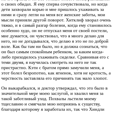
о своих обидах. Я ему сперва сочувствовала, но когда
дети захворали корью и мне пришлось ухаживать за
ними и сразу легли на меня все женские заботы, мои
мысли приняли другой поворот. Хитклиф хворал очень
тяжко, и в самый разгар болезни, когда ему становилось
особенно худо, он не отпускал меня от своей постели,
мне думается, он чувствовал, что я много делаю для
него, но не догадывался, что делаю я это не по доброй
воле. Как бы там ни было, но я должна сознаться, что
он был самым спокойным ребенком, за каким когда-
либо приходилось ухаживать сиделке. Сравнивая его с
теми двумя, я научилась смотреть на него не так
пристрастно. Кэти с братом прямо замучили меня, а
этот болел безропотно, как ягненок, хотя не кротость, а
черствость заставляла его причинять так мало хлопот.
Он выкарабкался, и доктор утверждал, что это было в
значительной мере моею заслугой, и хвалил меня за
такой заботливый уход. Похвалы льстили моему
тщеславию и смягчали мою неприязнь к существу,
благодаря которому я заработала их, так что Хиндли