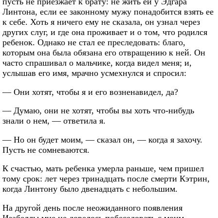
пусть не приезжает к брату: не жить ей у Эдгара
Линтона, если ее законному мужу понадобится взять ее
к себе. Хоть я ничего ему не сказала, он узнал через
других слуг, и где она проживает и о том, что родился
ребенок. Однако не стал ее преследовать: благо,
которым она была обязана его отвращению к ней. Он
часто спрашивал о мальчике, когда видел меня; и,
услышав его имя, мрачно усмехнулся и спросил:
— Они хотят, чтобы я и его возненавидел, да?
— Думаю, они не хотят, чтобы вы хоть что-нибудь
знали о нем, — ответила я.
— Но он будет моим, — сказал он, — когда я захочу.
Пусть не сомневаются.
К счастью, мать ребенка умерла раньше, чем пришел
тому срок: лет через тринадцать после смерти Кэтрин,
когда Линтону было двенадцать с небольшим.
На другой день после неожиданного появления
Изабеллы мне не довелось побеседовать с моим