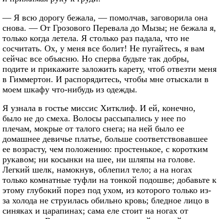
— Я всю дорогу бежала, — помолчав, заговорила она
снова. — От Грозового Перевала до Мызы; не бежала я,
только когда летела. Я столько раз падала, что не
сосчитать. Ох, у меня все болит! Не пугайтесь, я вам
сейчас все объясню. Но сперва будьте так добры,
подите и прикажите заложить карету, чтоб отвезти меня
в Гиммертон. И распорядитесь, чтобы мне отыскали в
моем шкафу что-нибудь из одежды.
Я узнала в гостье миссис Хитклиф. И ей, конечно,
было не до смеха. Волосы рассыпались у нее по
плечам, мокрые от талого снега; на ней было ее
домашнее девичье платье, больше соответствовавшее
ее возрасту, чем положению: простенькое, с коротким
рукавом; ни косынки на шее, ни шляпы на голове.
Легкий шелк, намокнув, облепил тело; а на ногах
только комнатные туфли на тонкой подошве; добавьте к
этому глубокий порез под ухом, из которого только из-
за холода не струилась обильно кровь; бледное лицо в
синяках и царапинах; сама еле стоит на ногах от