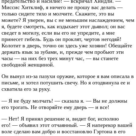
предательство и насилие! — вскричал Хиндли. —
Миссис Хитклиф, я ничего не прошу вас делать —
только сидите тихо и молчите. Скажите, это вы
можете? Я уверен, вы с не меньшим наслаждением, чем
я, будете смотреть, как издыхает этот дьявол; он вас
сведет в могилу, если вы его не упредите, а мне
принесет гибель. Будь он проклят, чертов негодяй!
Колотит в дверь, точно он здесь уже хозяин! Обещайте
держать язык за зубами, и, прежде чем пробьют эти
часы — на них без трех минут час, — вы станете
свободной женщиной.
Он вынул из-за пазухи оружие, которое я вам описала в
письме, и хотел потушить свечу. Но я отодвинула ее и
схватила его за руку.
— Я не буду молчать! — сказала я. — Вы не должны
его трогать. Не отворяйте ему дверь — и все!
— Нет! Я принял решение и, видит бог, исполню
его! — объявил этот отчаянный. — Я наперекор вашей
воле сделаю вам добро и восстановлю Гэртона в его