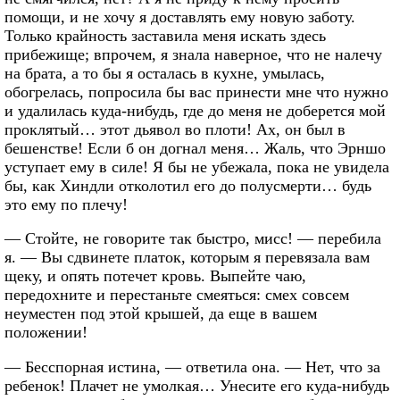
помощи, и не хочу я доставлять ему новую заботу.
Только крайность заставила меня искать здесь
прибежище; впрочем, я знала наверное, что не налечу
на брата, а то бы я осталась в кухне, умылась,
обогрелась, попросила бы вас принести мне что нужно
и удалилась куда-нибудь, где до меня не доберется мой
проклятый… этот дьявол во плоти! Ах, он был в
бешенстве! Если б он догнал меня… Жаль, что Эрншо
уступает ему в силе! Я бы не убежала, пока не увидела
бы, как Хиндли отколотил его до полусмерти… будь
это ему по плечу!
— Стойте, не говорите так быстро, мисс! — перебила
я. — Вы сдвинете платок, которым я перевязала вам
щеку, и опять потечет кровь. Выпейте чаю,
передохните и перестаньте смеяться: смех совсем
неуместен под этой крышей, да еще в вашем
положении!
— Бесспорная истина, — ответила она. — Нет, что за
ребенок! Плачет не умолкая… Унесите его куда-нибудь