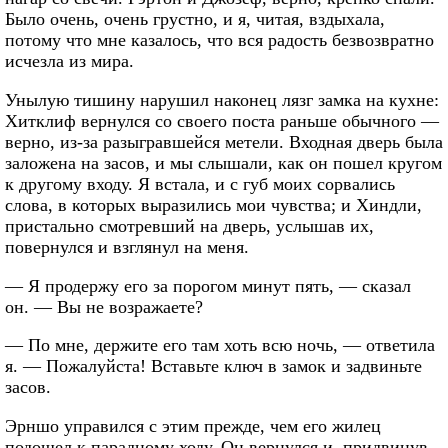
Было очень, очень грустно, и я, читая, вздыхала,
потому что мне казалось, что вся радость безвозвратно
исчезла из мира.
Унылую тишину нарушил наконец лязг замка на кухне:
Хитклиф вернулся со своего поста раньше обычного —
верно, из-за разыгравшейся метели. Входная дверь была
заложена на засов, и мы слышали, как он пошел кругом
к другому входу. Я встала, и с губ моих сорвались
слова, в которых выразились мои чувства; и Хиндли,
пристально смотревший на дверь, услышав их,
повернулся и взглянул на меня.
— Я продержу его за порогом минут пять, — сказал
он. — Вы не возражаете?
— По мне, держите его там хоть всю ночь, — ответила
я. — Пожалуйста! Вставьте ключ в замок и задвиньте
засов.
Эрншо управился с этим прежде, чем его жилец
подошел к парадному ходу. Он вернулся и, придвинув