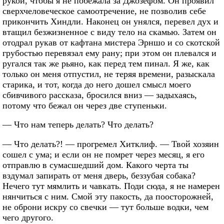
рукой, чтобы я не побежала за Джозефом. Он проявил
сверхчеловеческое самоотречение, не позволив себе
прикончить Хиндли. Наконец он унялся, перевел дух и
втащил безжизненное с виду тело на скамью. Затем он
отодрал рукав от кафтана мистера Эрншо и со скотской
грубостью перевязал ему рану; при этом он плевался и
ругался так же рьяно, как перед тем пинал. Я же, как
только он меня отпустил, не теряя времени, разыскала
старика, и тот, когда до него дошел смысл моего
сбивчивого рассказа, бросился вниз — задыхаясь,
потому что бежал он через две ступеньки.
— Что нам теперь делать? Что делать?
— Что делать?! — прогремел Хитклиф. — Твой хозяин
сошел с ума; и если он не помрет через месяц, я его
отправлю в сумасшедший дом. Какого черта ты
вздумал запирать от меня дверь, беззубая собака?
Нечего тут мямлить и чавкать. Поди сюда, я не намерен
нянчиться с ним. Смой эту пакость, да поосторожней,
не оброни искру со свечки — тут больше водки, чем
чего другого.