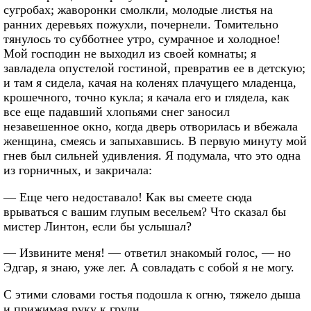
сугробах; жаворонки смолкли, молодые листья на
ранних деревьях пожухли, почернели. Томительно
тянулось то субботнее утро, сумрачное и холодное!
Мой господин не выходил из своей комнаты; я
завладела опустелой гостиной, превратив ее в детскую;
и там я сидела, качая на коленях плачущего младенца,
крошечного, точно кукла; я качала его и глядела, как
все еще падавший хлопьями снег заносил
незавешенное окно, когда дверь отворилась и вбежала
женщина, смеясь и запыхавшись. В первую минуту мой
гнев был сильней удивления. Я подумала, что это одна
из горничных, и закричала:
— Еще чего недоставало! Как вы смеете сюда
врываться с вашим глупым весельем? Что сказал бы
мистер Линтон, если бы услышал?
— Извините меня! — ответил знакомый голос, — но
Эдгар, я знаю, уже лег. А совладать с собой я не могу.
С этими словами гостья подошла к огню, тяжело дыша
и прижимая руку к груди.