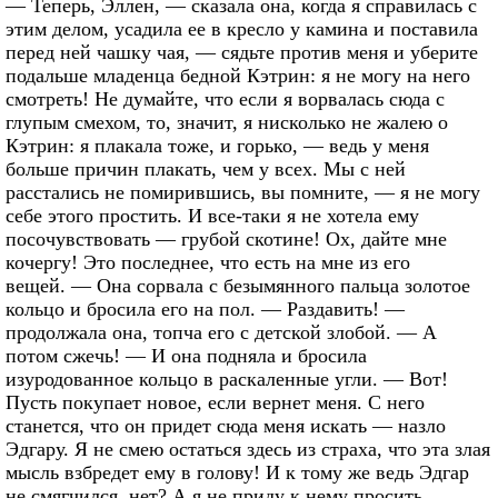
— Теперь, Эллен, — сказала она, когда я справилась с
этим делом, усадила ее в кресло у камина и поставила
перед ней чашку чая, — сядьте против меня и уберите
подальше младенца бедной Кэтрин: я не могу на него
смотреть! Не думайте, что если я ворвалась сюда с
глупым смехом, то, значит, я нисколько не жалею о
Кэтрин: я плакала тоже, и горько, — ведь у меня
больше причин плакать, чем у всех. Мы с ней
расстались не помирившись, вы помните, — я не могу
себе этого простить. И все-таки я не хотела ему
посочувствовать — грубой скотине! Ох, дайте мне
кочергу! Это последнее, что есть на мне из его
вещей. — Она сорвала с безымянного пальца золотое
кольцо и бросила его на пол. — Раздавить! —
продолжала она, топча его с детской злобой. — А
потом сжечь! — И она подняла и бросила
изуродованное кольцо в раскаленные угли. — Вот!
Пусть покупает новое, если вернет меня. С него
станется, что он придет сюда меня искать — назло
Эдгару. Я не смею остаться здесь из страха, что эта злая
мысль взбредет ему в голову! И к тому же ведь Эдгар
не смягчился, нет? А я не приду к нему просить