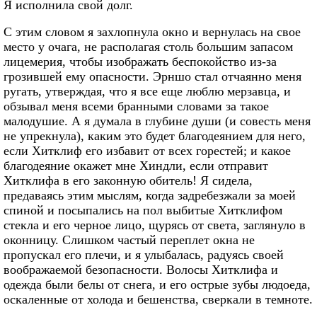
Я исполнила свой долг.
С этим словом я захлопнула окно и вернулась на свое
место у очага, не располагая столь большим запасом
лицемерия, чтобы изображать беспокойство из-за
грозившей ему опасности. Эрншо стал отчаянно меня
ругать, утверждая, что я все еще люблю мерзавца, и
обзывал меня всеми бранными словами за такое
малодушие. А я думала в глубине души (и совесть меня
не упрекнула), каким это будет благодеянием для него,
если Хитклиф его избавит от всех горестей; и какое
благодеяние окажет мне Хиндли, если отправит
Хитклифа в его законную обитель! Я сидела,
предаваясь этим мыслям, когда задребезжали за моей
спиной и посыпались на пол выбитые Хитклифом
стекла и его черное лицо, щурясь от света, заглянуло в
оконницу. Слишком частый переплет окна не
пропускал его плечи, и я улыбалась, радуясь своей
воображаемой безопасности. Волосы Хитклифа и
одежда были белы от снега, и его острые зубы людоеда,
оскаленные от холода и бешенства, сверкали в темноте.