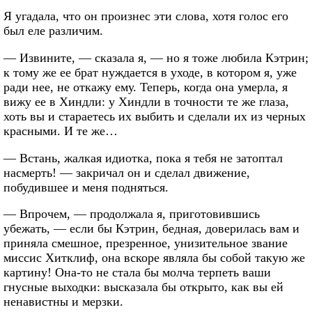
Я угадала, что он произнес эти слова, хотя голос его
был еле различим.
— Извините, — сказала я, — но я тоже любила Кэтрин;
к тому же ее брат нуждается в уходе, в котором я, уже
ради нее, не откажу ему. Теперь, когда она умерла, я
вижу ее в Хиндли: у Хиндли в точности те же глаза,
хоть вы и стараетесь их выбить и сделали их из черных
красными. И те же…
— Встань, жалкая идиотка, пока я тебя не затоптал
насмерть! — закричал он и сделал движение,
побудившее и меня подняться.
— Впрочем, — продолжала я, приготовившись
убежать, — если бы Кэтрин, бедная, доверилась вам и
приняла смешное, презренное, унизительное звание
миссис Хитклиф, она вскоре являла бы собой такую же
картину! Она-то не стала бы молча терпеть ваши
гнусные выходки: высказала бы открыто, как вы ей
ненавистны и мерзки.