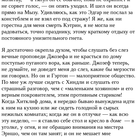
не сорвет голос, — он опять уходил. И шел он всегда
прямо на Мызу. Удивляюсь, как это Эдгар не послал за
констеблем и не взял его под стражу! Я же, как ни
горестна для меня смерть Кэтрин, я не могла не
радоваться, точно празднику, этому краткому отдыху от
постоянного унизительного гнета.
Я достаточно окрепла духом, чтобы слушать без слез
вечные проповеди Джозефа и не красться по дому
поступью пуганого вора, как раньше. Джозеф теперь,
не думайте, не доведет меня до слез, какие бы мерзости
ни говорил. Но он и Гэртон — малоприятное общество.
По мне уж лучше сидеть с Хиндли и слушать его
страшный разговор, чем с «маленьким хозяином» и его
верным покровителем, этим противным стариком!
Когда Хитклиф дома, я нередко бываю вынуждена идти
к ним на кухню или же сидеть голодной в сырых
нежилых комнатах; когда же он в отлучке — как всю
эту неделю, — я ставлю себе стол и кресло в
доме
— в
уголке, у огня, и не обращаю внимания на мистера
Эрншо, чем он там занят; и он не мешает мне