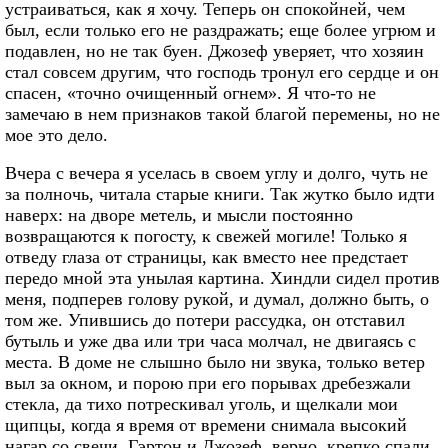
устраиваться, как я хочу. Теперь он спокойней, чем
был, если только его не раздражать; еще более угрюм и
подавлен, но не так буен. Джозеф уверяет, что хозяин
стал совсем другим, что господь тронул его сердце и он
спасен, «точно очищенный огнем». Я что-то не
замечаю в нем признаков такой благой перемены, но не
мое это дело.
Вчера с вечера я уселась в своем углу и долго, чуть не
за полночь, читала старые книги. Так жутко было идти
наверх: на дворе метель, и мысли постоянно
возвращаются к погосту, к свежей могиле! Только я
отведу глаза от страницы, как вместо нее предстает
передо мной эта унылая картина. Хиндли сидел против
меня, подперев голову рукой, и думал, должно быть, о
том же. Упившись до потери рассудка, он отставил
бутыль и уже два или три часа молчал, не двигаясь с
места. В доме не слышно было ни звука, только ветер
выл за окном, и порою при его порывах дребезжали
стекла, да тихо потрескивал уголь, и щелкали мои
щипцы, когда я время от времени снимала высокий
нагар со свечи. Гэртон и Джозеф, верно, крепко спали.