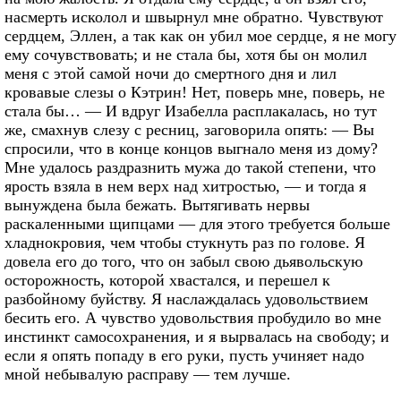
насмерть исколол и швырнул мне обратно. Чувствуют
сердцем, Эллен, а так как он убил мое сердце, я не могу
ему сочувствовать; и не стала бы, хотя бы он молил
меня с этой самой ночи до смертного дня и лил
кровавые слезы о Кэтрин! Нет, поверь мне, поверь, не
стала бы… — И вдруг Изабелла расплакалась, но тут
же, смахнув слезу с ресниц, заговорила опять: — Вы
спросили, что в конце концов выгнало меня из дому?
Мне удалось раздразнить мужа до такой степени, что
ярость взяла в нем верх над хитростью, — и тогда я
вынуждена была бежать. Вытягивать нервы
раскаленными щипцами — для этого требуется больше
хладнокровия, чем чтобы стукнуть раз по голове. Я
довела его до того, что он забыл свою дьявольскую
осторожность, которой хвастался, и перешел к
разбойному буйству. Я наслаждалась удовольствием
бесить его. А чувство удовольствия пробудило во мне
инстинкт самосохранения, и я вырвалась на свободу; и
если я опять попаду в его руки, пусть учиняет надо
мной небывалую расправу — тем лучше.