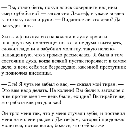
— Вы, стало быть, покушались совершить над ним
смертоубийство? — заголосил Джозеф, в ужасе воздев
к потолку глаза и руки. — Виданное ли это дело? Да
рассудит бог…
Хитклиф пихнул его на колени в лужу крови и
швырнул ему полотенце; но тот и не думал вытирать,
сложил ладони и забубнил молитву, такую нелепо-
напыщенную, что я громко рассмеялась. Я была в том
состоянии духа, когда всякий пустяк поражает: в самом
деле, я вела себя так безрассудно, как иной преступник
у подножия виселицы.
— Эге! Я чуть не забыл о вас, — сказал мой тиран. —
Это вам надо делать. На колени! Вы были в заговоре с
ним против меня — ведь были, ехидна? Вытирайте же,
это работа как раз для вас!
Он тряс меня так, что у меня стучали зубы, и поставил
меня на колени рядом с Джозефом, который продолжал
молиться, потом встал, божась, что сейчас же