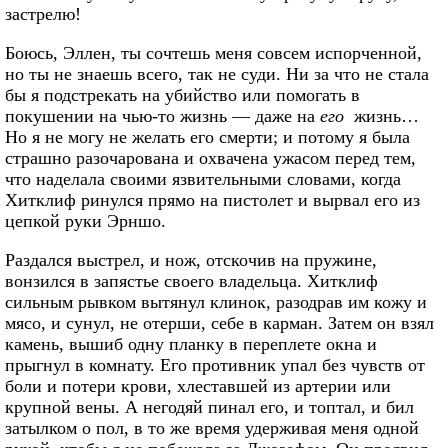
застрелю!
Боюсь, Эллен, ты сочтешь меня совсем испорченной,
но ты не знаешь всего, так не суди. Ни за что не стала
бы я подстрекать на убийство или помогать в
покушении на чью-то жизнь — даже на
его
жизнь…
Но я не могу не желать его смерти; и потому я была
страшно разочарована и охвачена ужасом перед тем,
что наделала своими язвительными словами, когда
Хитклиф ринулся прямо на пистолет и вырвал его из
цепкой руки Эрншо.
Раздался выстрел, и нож, отскочив на пружине,
вонзился в запястье своего владельца. Хитклиф
сильным рывком вытянул клинок, разодрав им кожу и
мясо, и сунул, не отерши, себе в карман. Затем он взял
камень, вышиб одну планку в переплете окна и
прыгнул в комнату. Его противник упал без чувств от
боли и потери крови, хлеставшей из артерии или
крупной вены. А негодяй пинал его, и топтал, и бил
затылком о пол, в то же время удерживая меня одной