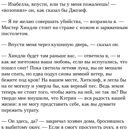
— Изабелла, впусти, или ты у меня пожалеешь! —
«возопиял» он, как сказал бы Джозеф.
— Я не желаю совершать убийства, — возразила я. —
Мистер Хиндли стоит на страже с ножом и заряженным
пистолетом.
— Впусти меня через кухонную дверь, — сказал он.
— Хиндли будет там раньше вас, — ответила я, — и
как же ничтожна ваша любовь, если вы испугались, что
пошел снег! Пока светила летняя луна, вы не мешали
нам спать, но едва подул снова зимний ветер, вы
бежите под кров! На вашем месте, Хитклиф, я легла бы
на ее могилу и умерла бы, как верный пес. Ведь земля
теперь не стоит того, чтобы жить на ней, не так ли? Вы
твердо мне внушили, что Кэтрин — вся радость вашей
жизни: я не могу представить себе, как вы думаете
пережить утрату.
— Он здесь, да? — закричал хозяин дома, бросившись
к выбитому окну. — Если я смогу просунуть руку, я его