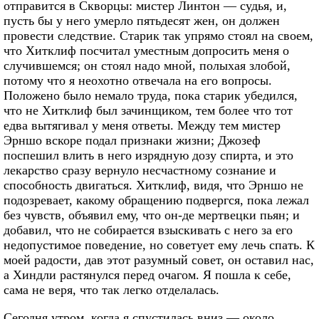
отправится в Скворцы: мистер Линтон — судья, и,
пусть бы у него умерло пятьдесят жен, он должен
провести следствие. Старик так упрямо стоял на своем,
что Хитклиф посчитал уместным допросить меня о
случившемся; он стоял надо мной, полыхая злобой,
потому что я неохотно отвечала на его вопросы.
Положено было немало труда, пока старик убедился,
что не Хитклиф был зачинщиком, тем более что тот
едва вытягивал у меня ответы. Между тем мистер
Эрншо вскоре подал признаки жизни; Джозеф
поспешил влить в него изрядную дозу спирта, и это
лекарство сразу вернуло несчастному сознание и
способность двигаться. Хитклиф, видя, что Эрншо не
подозревает, какому обращению подвергся, пока лежал
без чувств, объявил ему, что он-де мертвецки пьян; и
добавил, что не собирается взыскивать с него за его
недопустимое поведение, но советует ему лечь спать. К
моей радости, дав этот разумный совет, он оставил нас,
а Хиндли растянулся перед очагом. Я пошла к себе,
сама не веря, что так легко отделалась.
Сегодня утром, когда я спустилась вниз — около