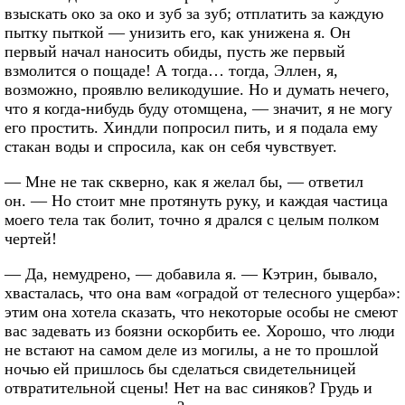
взыскать око за око и зуб за зуб; отплатить за каждую
пытку пыткой — унизить его, как унижена я. Он
первый начал наносить обиды, пусть же первый
взмолится о пощаде! А тогда… тогда, Эллен, я,
возможно, проявлю великодушие. Но и думать нечего,
что я когда-нибудь буду отомщена, — значит, я не могу
его простить. Хиндли попросил пить, и я подала ему
стакан воды и спросила, как он себя чувствует.
— Мне не так скверно, как я желал бы, — ответил
он. — Но стоит мне протянуть руку, и каждая частица
моего тела так болит, точно я дрался с целым полком
чертей!
— Да, немудрено, — добавила я. — Кэтрин, бывало,
хвасталась, что она вам «оградой от телесного ущерба»:
этим она хотела сказать, что некоторые особы не смеют
вас задевать из боязни оскорбить ее. Хорошо, что люди
не встают на самом деле из могилы, а не то прошлой
ночью ей пришлось бы сделаться свидетельницей
отвратительной сцены! Нет на вас синяков? Грудь и