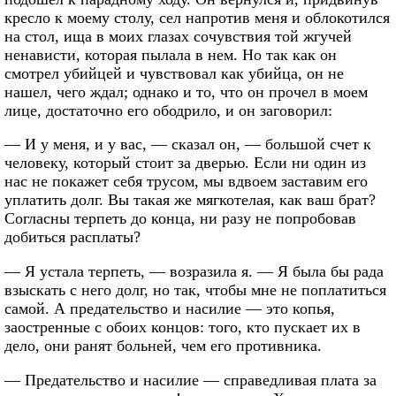
кресло к моему столу, сел напротив меня и облокотился
на стол, ища в моих глазах сочувствия той жгучей
ненависти, которая пылала в нем. Но так как он
смотрел убийцей и чувствовал как убийца, он не
нашел, чего ждал; однако и то, что он прочел в моем
лице, достаточно его ободрило, и он заговорил:
— И у меня, и у вас, — сказал он, — большой счет к
человеку, который стоит за дверью. Если ни один из
нас не покажет себя трусом, мы вдвоем заставим его
уплатить долг. Вы такая же мягкотелая, как ваш брат?
Согласны терпеть до конца, ни разу не попробовав
добиться расплаты?
— Я устала терпеть, — возразила я. — Я была бы рада
взыскать с него долг, но так, чтобы мне не поплатиться
самой. А предательство и насилие — это копья,
заостренные с обоих концов: того, кто пускает их в
дело, они ранят больней, чем его противника.
— Предательство и насилие — справедливая плата за