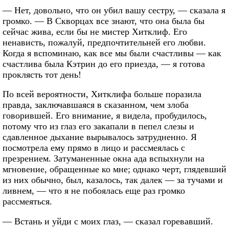
— Нет, довольно, что он убил вашу сестру, — сказала я
громко. — В Скворцах все знают, что она была бы
сейчас жива, если бы не мистер Хитклиф. Его
ненависть, пожалуй, предпочтительней его любви.
Когда я вспоминаю, как все мы были счастливы — как
счастлива была Кэтрин до его приезда, — я готова
проклясть тот день!
По всей вероятности, Хитклифа больше поразила
правда, заключавшаяся в сказанном, чем злоба
говорившей. Его внимание, я видела, пробудилось,
потому что из глаз его закапали в пепел слезы и
сдавленное дыхание вырывалось затрудненно. Я
посмотрела ему прямо в лицо и рассмеялась с
презрением. Затуманенные окна ада вспыхнули на
мгновение, обращенные ко мне; однако черт, глядевший
из них обычно, был, казалось, так далек — за тучами и
ливнем, — что я не побоялась еще раз громко
рассмеяться.
— Встань и уйди с моих глаз, — сказал горевавший.