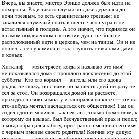
Вчера, вы знаете, мистер Эрншо должен был идти на
похороны. Ради такого случая он даже держался до
ночи трезвым, то есть сравнительно трезвым: не
завалился очумелый спать в шесть часов утра и не
встал пьяный в полдень. А это значит, что поднялся он
в самом подавленном состоянии духа, не больше
расположенный идти в церковь, чем на танцы. Он и не
пошел, а сел у камина и стал глушить стаканами джин
и коньяк.
Хитклиф — меня трясет, когда я называю это имя! —
не показывался дома с прошлого воскресенья до этой
субботы. Кто его кормил — ангелы или его адова
родня, не скажу, но с нами он за шесть дней ни разу не
сел за стол. Он возвращался домой на рассвете,
проходил в свою комнату и запирался на ключ — точно
кто-нибудь мечтал насладиться его обществом! Там он
сидел один и молился, как сектант; только божеством, к
которому он взывал, был бесчувственный прах и пепел;
а когда обращался к богу, престранно смешивал его имя
с черным именем своего родителя! Кончив эту дикую
молитву, — а тянул он ее обычно, пока не охрипнет и