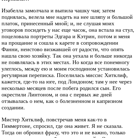
Изабелла замолчала и выпила чашку чая; затем
поднялась, велела мне надеть на нее шляпу и большой
платок, принесенный мной; и, не слушая моих
уговоров посидеть у нас еще часок, она встала на стул,
поцеловала портреты Эдгара и Кэтрин, потом и меня
на прощание и сошла к карете в сопровождении
Фанни, неистово визжавшей от радости, что опять
нашла свою хозяйку. Так она уехала и больше никогда
не появлялась в этих местах. Но когда все понемногу
улеглось, между ею и моим господином установилась
регулярная переписка. Поселилась миссис Хитклиф,
кажется, где-то на юге, под Лондоном; там у нее через
несколько месяцев после побега родился сын. Его
окрестили Линтоном, и она с первых же дней
отзывалась о нем, как о болезненном и капризном
создании.
Мистер Хитклиф, повстречав меня как-то в
Гиммертоне, спросил, где она живет. Я не сказала.
Тогда он обронил фразу, что это и не важно, только