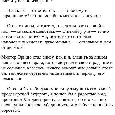
плечи у вас не изодраны?
— Не знаю, — ответил он. — Но почему вы
спрашиваете? Он посмел бить меня, когда я упал?
— Он вас пинал, и топтал, и колотил вас головой о
пол, — сказала я шепотом. — С пеной у рта — точно
хотел рвать вас зубами; потому что он только
наполовину человек, даже меньше, — остальное в нем
от дьявола.
Мистер Эрншо стал снизу, как и я, следить за лицом
нашего общего врага, который ушел в свое страдание и
не сознавал, казалось, ничего вокруг: чем дольше стоял
он, тем яснее черты его лица выдавали черноту его
помыслов.
— О, если бы небо дало мне силу задушить его в моей
предсмертной судороге, я пошел бы с радостью в ад, —
простонал Хиндли и рванулся встать, но в отчаянии
снова упал в кресло, убедившись, что сейчас не в силах
бороться.