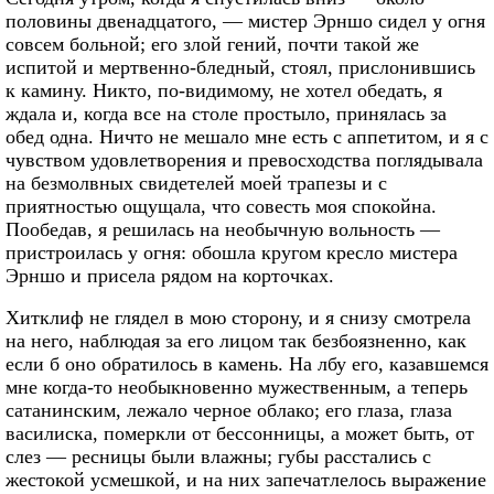
половины двенадцатого, — мистер Эрншо сидел у огня
совсем больной; его злой гений, почти такой же
испитой и мертвенно-бледный, стоял, прислонившись
к камину. Никто, по-видимому, не хотел обедать, я
ждала и, когда все на столе простыло, принялась за
обед одна. Ничто не мешало мне есть с аппетитом, и я с
чувством удовлетворения и превосходства поглядывала
на безмолвных свидетелей моей трапезы и с
приятностью ощущала, что совесть моя спокойна.
Пообедав, я решилась на необычную вольность —
пристроилась у огня: обошла кругом кресло мистера
Эрншо и присела рядом на корточках.
Хитклиф не глядел в мою сторону, и я снизу смотрела
на него, наблюдая за его лицом так безбоязненно, как
если б оно обратилось в камень. На лбу его, казавшемся
мне когда-то необыкновенно мужественным, а теперь
сатанинским, лежало черное облако; его глаза, глаза
василиска, померкли от бессонницы, а может быть, от
слез — ресницы были влажны; губы расстались с
жестокой усмешкой, и на них запечатлелось выражение