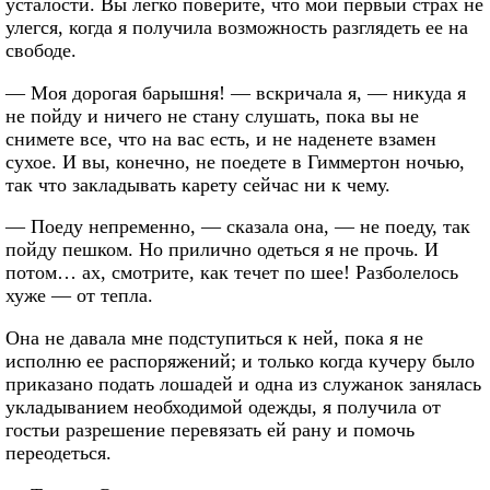
усталости. Вы легко поверите, что мой первый страх не
улегся, когда я получила возможность разглядеть ее на
свободе.
— Моя дорогая барышня! — вскричала я, — никуда я
не пойду и ничего не стану слушать, пока вы не
снимете все, что на вас есть, и не наденете взамен
сухое. И вы, конечно, не поедете в Гиммертон ночью,
так что закладывать карету сейчас ни к чему.
— Поеду непременно, — сказала она, — не поеду, так
пойду пешком. Но прилично одеться я не прочь. И
потом… ах, смотрите, как течет по шее! Разболелось
хуже — от тепла.
Она не давала мне подступиться к ней, пока я не
исполню ее распоряжений; и только когда кучеру было
приказано подать лошадей и одна из служанок занялась
укладыванием необходимой одежды, я получила от
гостьи разрешение перевязать ей рану и помочь
переодеться.