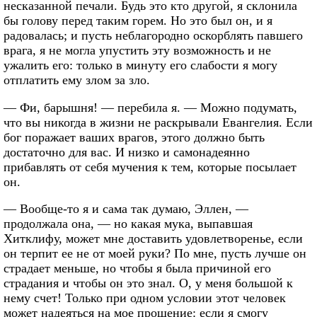
несказанной печали. Будь это кто другой, я склонила
бы голову перед таким горем. Но это был он, и я
радовалась; и пусть неблагородно оскорблять павшего
врага, я не могла упустить эту возможность и не
ужалить его: только в минуту его слабости я могу
отплатить ему злом за зло.
— Фи, барышня! — перебила я. — Можно подумать,
что вы никогда в жизни не раскрывали Евангелия. Если
бог поражает ваших врагов, этого должно быть
достаточно для вас. И низко и самонадеянно
прибавлять от себя мучения к тем, которые посылает
он.
— Вообще-то я и сама так думаю, Эллен, —
продолжала она, — но какая мука, выпавшая
Хитклифу, может мне доставить удовлетворенье, если
он терпит ее не от моей руки? По мне, пусть лучше он
страдает меньше, но чтобы я была причиной его
страдания и чтобы он это знал. О, у меня большой к
нему счет! Только при одном условии этот человек
может надеяться на мое прощение: если я смогу