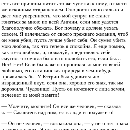
есть все причины питать то же чувство к нему, отчасти
же исконным отвращением. Оно достаточно сильно и
дает мне уверенность, что мой супруг не станет
гоняться за мною по всей Англии, если мне удастся
благополучно сбежать. Вот почему я должна уехать
совсем. Я излечилась от своего прежнего желания, чтоб
он меня убил, пусть лучше убьет себя! Он сумел убить
мою любовь, так что теперь я спокойна. Я еще помню,
как я его любила; и, пожалуй, представляю себе
смутно, что могла бы опять полюбить его, если бы…
Нет! Нет! Если бы даже он проникся ко мне горячей
любовью, его сатанинская природа в чем-нибудь
проявилась бы. У Кэтрин был удивительно
извращенный вкус, если она, хорошо его зная, так им
дорожила. Чудовище! Пусть он исчезнет с лица земли,
исчезнет из моей памяти!
— Молчите, молчите! Он все же человек, — сказала
я. — Сжальтесь над ним, есть люди и похуже его!
— Он не человек, — возразила она, — у него нет права
на мою жалость. Я отдала ему сердце, а он взял его,