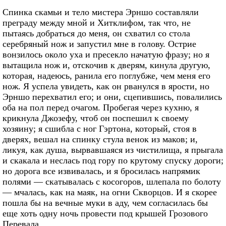
Спинка скамьи и тело мистера Эрншо составляли
преграду между мной и Хитклифом, так что, не
пытаясь добраться до меня, он схватил со стола
серебряный нож и запустил мне в голову. Острие
вонзилось около уха и пресекло начатую фразу; но я
вытащила нож и, отскочив к дверям, кинула другую,
которая, надеюсь, ранила его поглубже, чем меня его
нож. Я успела увидеть, как он рванулся в ярости, но
Эрншо перехватил его; и они, сцепившись, повалились
оба на пол перед очагом. Пробегая через кухню, я
крикнула Джозефу, чтоб он поспешил к своему
хозяину; я сшибла с ног Гэртона, который, стоя в
дверях, вешал на спинку стула венок из маков; и,
ликуя, как душа, вырвавшаяся из чистилища, я прыгала
и скакала и неслась под гору по крутому спуску дороги;
но дорога все извивалась, и я бросилась напрямик
полями — скатывалась с косогоров, шлепала по болоту
— мчалась, как на маяк, на огни Скворцов. И я скорее
пошла бы на вечные муки в аду, чем согласилась бы
еще хоть одну ночь провести под крышей Грозового
Перевала…