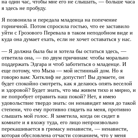
на один час, чтобы мне его не слышать, — больше часа
я здесь не пробуду.
Я позвонила и передала младенца на попечение
горничной. Потом спросила гостью, что ее заставило
уйти с Грозового Перевала в таком неподобном виде и
куда она думает ехать, если не хочет оставаться у нас.
— Я должна была бы и хотела бы остаться здесь, —
ответила она, — по двум причинам: чтобы морально
поддержать Эдгара и чтоб заботиться о младенце. И
еще потому, что Мыза — мой истинный дом. Но я
говорю вам: Хитклиф не допустит! Вы думаете, он
будет спокойно смотреть, как я делаюсь опять веселой
и здоровой? Будет знать, что мы живем тихо и мирно, и
не попробует отравить наш покой? Нет, я имею
удовольствие твердо знать: он ненавидит меня до такой
степени, что ему противно глядеть на меня, противно
слышать мой голос. Я заметила, когда он сидит в
комнате и я вхожу туда, его лицо непроизвольно
перекашивается в гримасу ненависти, — ненависти,
которая обусловлена отчасти сознанием, что у меня