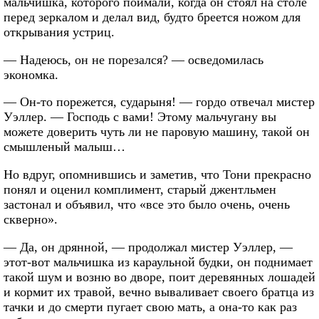
мальчишка, которого поймали, когда он стоял на столе
перед зеркалом и делал вид, будто бреется ножом для
открывания устриц.
— Надеюсь, он не порезался? — осведомилась
экономка.
— Он-то порежется, сударыня! — гордо отвечал мистер
Уэллер. — Господь с вами! Этому мальчугану вы
можете доверить чуть ли не паровую машину, такой он
смышленый малыш…
Но вдруг, опомнившись и заметив, что Тони прекрасно
понял и оценил комплимент, старый джентльмен
застонал и объявил, что «все это было очень, очень
скверно».
— Да, он дрянной, — продолжал мистер Уэллер, —
этот-вот мальчишка из караульной будки, он поднимает
такой шум и возню во дворе, поит деревянных лошадей
и кормит их травой, вечно вываливает своего братца из
тачки и до смерти пугает свою мать, а она-то как раз