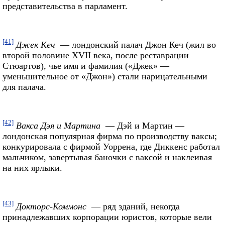
представительства в парламент.
[41]
Джек Кеч
— лондонский палач Джон Кеч (жил во
второй половине XVII века, после реставрации
Стюартов), чье имя и фамилия («Джек» —
уменьшительное от «Джон») стали нарицательными
для палача.
[42]
Вакса Дэя и Мартина
— Дэй и Мартин —
лондонская популярная фирма по производству ваксы;
конкурировала с фирмой Уоррена, где Диккенс работал
мальчиком, завертывая баночки с ваксой и наклеивая
на них ярлыки.
[43]
Докторс-Коммонс
— ряд зданий, некогда
принадлежавших корпорации юристов, которые вели