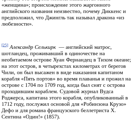
«женщина»; происхождение этого жаргонного
английского названия неизвестно, почему Диккенс и
предположил, что Джингль так называл дракона «из
любезности».
[25]
Александр Селькирк
— английский матрос,
шотландец, проживавший в одиночестве на
необитаемом острове Хуан Фернандец в Тихом океане;
на этот остров, в четырехстах километрах от берегов
Чили, он был высажен в виде наказания капитаном
корабля «Пять портов» во время плаванья и прожил на
острове с 1704 по 1709 год, когда был снят с острова
проходившим кораблем. Судовой журнал Вудса
Роджерса, капитана этого корабля, опубликованный в
1712 году, послужил основой для «Робинзона Крузо»
Дефо и для романа французского беллетриста X.
Сентина «Один!» (1857).