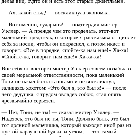
делая вид, будто он и есть этот старый джентльмен.
— Ах, какой стыд! — воскликнула экономка.
— Вот именно, сударыня! — подтвердил мистер
Уэллер. — А прежде чем это проделать, этот-вот
маленький предатель, о котором я рассказываю, щиплет
себя за носик, чтобы он покраснел, а потом икает и
говорит: «Все в порядке, спойте-ка нам еще!» Ха-ха!
«Спойте-ка, говорит, нам еще!» Ха-ха-ха!
Вне себя от восторга мистер Уэллер совсем позабыл о
своей моральной ответственности, пока маленький
Тони не начал болтать ногами и не воскликнул,
заливаясь хохотом: «Это был я, это был я!» — после
чего дедушка, с трудом овладев собою, стал опять
чрезвычайно серьезен.
— Нет, Тони, не ты! — сказал мистер Уэллер. —
Надеюсь, это был не ты, Тони. Должно быть, это был
тот дрянной мальчишка, который выходит иной раз из
пустой караульной будки за углом, — тот самый