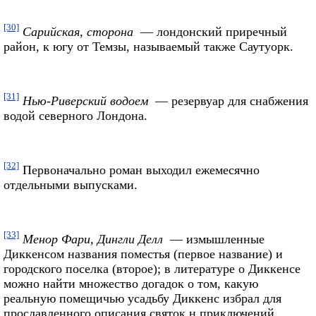
[30]
Сарийская, сторона
— лондонский приречный
район, к югу от Темзы, называемый также Саутуорк.
[31]
Нью-Риверский водоем
— резервуар для снабжения
водой северного Лондона.
[32]
Первоначально роман выходил ежемесячно
отдельными выпусками.
[33]
Менор Фари, Дингли Делл
— измышленные
Диккенсом названия поместья (первое название) и
городского поселка (второе); в литературе о Диккенсе
можно найти множество догадок о том, какую
реальную помещичью усадьбу Диккенс избрал для
прославленного описания святок н приключений