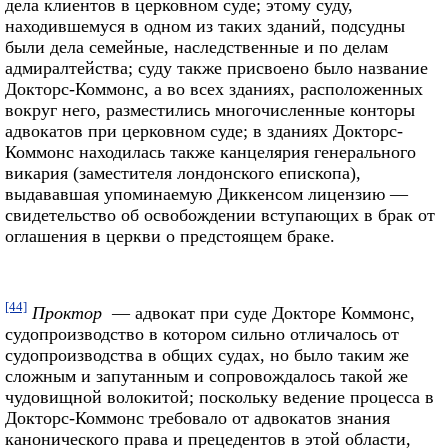
дела клиентов в церковном суде; этому суду,
находившемуся в одном из таких зданий, подсудны
были дела семейные, наследственные и по делам
адмиралтейства; суду также присвоено было название
Докторс-Коммонс, а во всех зданиях, расположенных
вокруг него, разместились многочисленные конторы
адвокатов при церковном суде; в зданиях Докторс-
Коммонс находилась также канцелярия генерального
викария (заместителя лондонского епископа),
выдававшая упоминаемую Диккенсом лицензию —
свидетельство об освобождении вступающих в брак от
оглашения в церкви о предстоящем браке.
[44]
Проктор
— адвокат при суде Докторе Коммонс,
судопроизводство в котором сильно отличалось от
судопроизводства в общих судах, но было таким же
сложным и запутанным и сопровождалось такой же
чудовищной волокитой; поскольку ведение процесса в
Докторс-Коммонс требовало от адвокатов знания
канонического права и прецедентов в этой области,