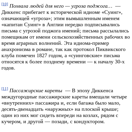
[10]
Похвала людей для него — угроза поджога…
—
Диккенс прибегает к исторической идиоме «Суинг»,
означающей «угроза»; этим вымышленным именем
«капитан Суинг» в Англии нередко подписывались
письма с угрозой поджога имений; письма рассылались
помещикам от имени сельскохозяйственных рабочих во
время аграрных волнений. Эта идиома-пример
анахронизма в романе, так как протокол Пиквикского
клуба помечен 1827 годом, а «суинговские» письма
относятся к более позднему времени — к началу 30-х
годов.
[11]
Пассажирские кареты
— В эпоху Диккенса
междугородные пассажирские кареты вмещали четыре
«внутренних» пассажира и, если багажа было мало,
десять-двенадцать «наружных» на плоской крыше;
один из них мог сидеть впереди на козлах, рядом с
кучером, и другой — позади, с кондуктором.