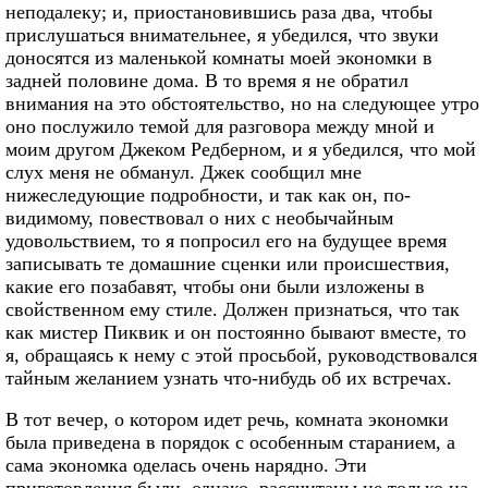
неподалеку; и, приостановившись раза два, чтобы
прислушаться внимательнее, я убедился, что звуки
доносятся из маленькой комнаты моей экономки в
задней половине дома. В то время я не обратил
внимания на это обстоятельство, но на следующее утро
оно послужило темой для разговора между мной и
моим другом Джеком Редберном, и я убедился, что мой
слух меня не обманул. Джек сообщил мне
нижеследующие подробности, и так как он, по-
видимому, повествовал о них с необычайным
удовольствием, то я попросил его на будущее время
записывать те домашние сценки или происшествия,
какие его позабавят, чтобы они были изложены в
свойственном ему стиле. Должен признаться, что так
как мистер Пиквик и он постоянно бывают вместе, то
я, обращаясь к нему с этой просьбой, руководствовался
тайным желанием узнать что-нибудь об их встречах.
В тот вечер, о котором идет речь, комната экономки
была приведена в порядок с особенным старанием, а
сама экономка оделась очень нарядно. Эти