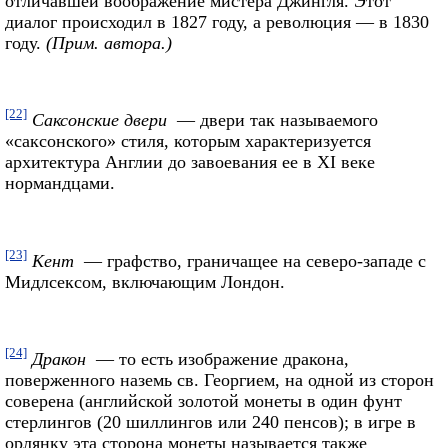
отличавшей воображение мистера Джингля. Этот
диалог происходил в 1827 году, а революция — в 1830
году.
(Прим. автора.)
[22]
Саксонские двери
— двери так называемого
«саксонского» стиля, которым характеризуется
архитектура Англии до завоевания ее в XI веке
нормандцами.
[23]
Кент
— графство, граничащее на северо-западе с
Мидлсексом, включающим Лондон.
[24]
Дракон
— то есть изображение дракона,
поверженного наземь св. Георгием, на одной из сторон
соверена (английской золотой монеты в один фунт
стерлингов (20 шиллингов или 240 пенсов); в игре в
орлянку эта сторона монеты называется также