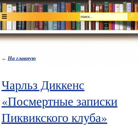
На главную
←
Чарльз Диккенс
«Посмертные записки
Пиквикского клуба»