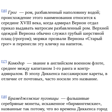
[16]
Грог
— ром, разбавленный наполовину водой;
происхождение этого наименования относится к
середине XVIII века, когда адмирал Вернон отдал
приказ выдавать матросам разбавленный ром. Верхней
одеждой Вернона обычно служил грубый шерстяной
плащ (грогрэм); моряки прозвали Вернона «Старый
грог» и перенесли эту кличку на напиток.
[17]
Комодор
— звание в английском военном флоте,
среднее между капитаном 1-го ранга и контр-
адмиралом. В эпоху Диккенса пассажирские кареты, в
отличие от почтовых, часто носили это название.
[18]
Брамеджемские пуговицы
— фальшивые
серебряные монеты, искаженное «бирмингемские»,
названные так потому, что во времена Диккенса город