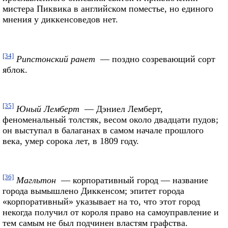
мистера Пиквика в английском поместье, но единого
мнения у диккенсоведов нет.
[34]
Рипстонский ранет
— поздно созревающий сорт
яблок.
[35]
Юный Лемберт
— Дэниел Лемберт,
феноменальный толстяк, весом около двадцати пудов;
он выступал в балаганах в самом начале прошлого
века, умер сорока лет, в 1809 году.
[36]
Магльтон
— корпоративный город — название
города вымышлено Диккенсом; эпитет города
«корпоративный» указывает на то, что этот город
некогда получил от короля право на самоуправление и
тем самым не был подчинен властям графства.