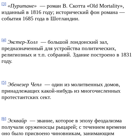
[3]
«Пуритане»
— роман В. Скотта «Old Mortality»,
изданный в 1816 году; исторический фон романа —
события 1685 года в Шотландии.
[4]
Экстер-Холл
— большой лондонский зал,
предназначенный для устройства политических,
религиозных и т.п. собраний. Здание построено в 1831
году.
[5]
Эбенезер Чепл
— один из молитвенных домов,
принадлежащих какой-нибудь из многочисленных
протестантских сект.
[6]
Эсквайр
— звание, которое в эпоху феодализма
получали оруженосцы рыцарей; с течением времени
оно было присвоено чиновникам, занимающим