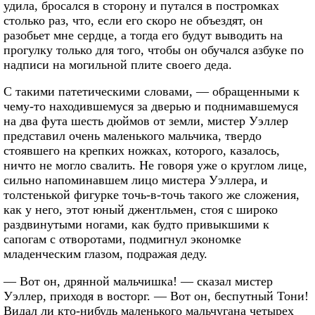
удила, бросался в сторону и путался в постромках
столько раз, что, если его скоро не объездят, он
разобьет мне сердце, а тогда его будут выводить на
прогулку только для того, чтобы он обучался азбуке по
надписи на могильной плите своего деда.
С такими патетическими словами, — обращенными к
чему-то находившемуся за дверью и поднимавшемуся
на два фута шесть дюймов от земли, мистер Уэллер
представил очень маленького мальчика, твердо
стоявшего на крепких ножках, которого, казалось,
ничто не могло свалить. Не говоря уже о круглом лице,
сильно напоминавшем лицо мистера Уэллера, и
толстенькой фигурке точь-в-точь такого же сложения,
как у него, этот юный джентльмен, стоя с широко
раздвинутыми ногами, как будто привыкшими к
сапогам с отворотами, подмигнул экономке
младенческим глазом, подражая деду.
— Вот он, дрянной мальчишка! — сказал мистер
Уэллер, приходя в восторг. — Вот он, беспутный Тони!
Видал ли кто-нибудь маленького мальчугана четырех