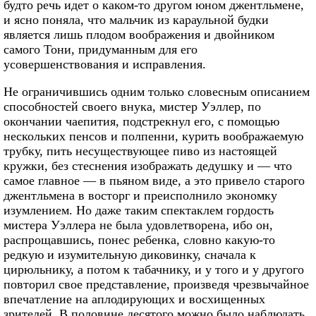
будто речь идет о каком-то другом юном джентльмене,
и ясно поняла, что мальчик из караульной будки
является лишь плодом воображения и двойником
самого Тони, придуманным для его
усовершенствования и исправления.
Не ограничившись одним только словесным описанием
способностей своего внука, мистер Уэллер, по
окончании чаепития, подстрекнул его, с помощью
нескольких пенсов и полпенни, курить воображаемую
трубку, пить несуществующее пиво из настоящей
кружки, без стеснения изображать дедушку и — что
самое главное — в пьяном виде, а это привело старого
джентльмена в восторг и преисполнило экономку
изумлением. Но даже таким спектаклем гордость
мистера Уэллера не была удовлетворена, ибо он,
распрощавшись, понес ребенка, словно какую-то
редкую и изумительную диковинку, сначала к
цирюльнику, а потом к табачнику, и у того и у другого
повторил свое представление, произведя чрезвычайное
впечатление на аплодирующих и восхищенных
зрителей. В половине десятого можно было наблюдать,