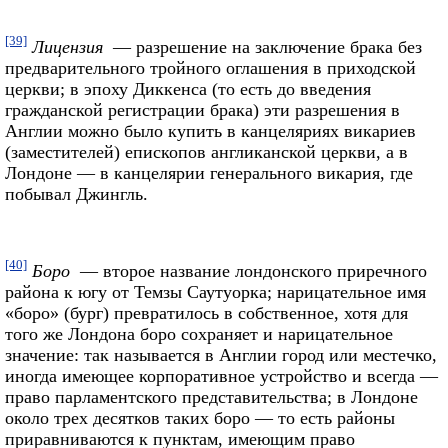
[39]
Лицензия
— разрешение на заключение брака без
предварительного тройного оглашения в приходской
церкви; в эпоху Диккенса (то есть до введения
гражданской регистрации брака) эти разрешения в
Англии можно было купить в канцеляриях викариев
(заместителей) епископов англиканской церкви, а в
Лондоне — в канцелярии генерального викария, где
побывал Джингль.
[40]
Боро
— второе название лондонского приречного
района к югу от Темзы Саутуорка; нарицательное имя
«боро» (бург) превратилось в собственное, хотя для
того же Лондона боро сохраняет и нарицательное
значение: так называется в Англии город или местечко,
иногда имеющее корпоративное устройство и всегда —
право парламентского представительства; в Лондоне
около трех десятков таких боро — то есть районы
приравниваются к пунктам, имеющим право