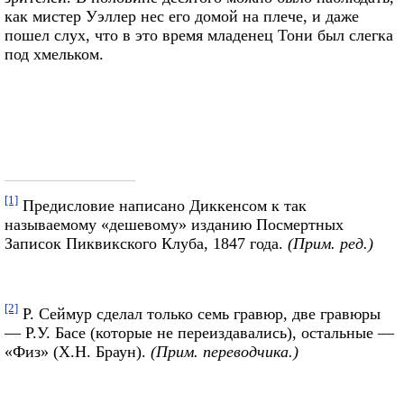
как мистер Уэллер нес его домой на плече, и даже
пошел слух, что в это время младенец Тони был слегка
под хмельком.
[1]
Предисловие написано Диккенсом к так
называемому «дешевому» изданию Посмертных
Записок Пиквикского Клуба, 1847 года.
(Прим. ред.)
[2]
Р. Сеймур сделал только семь гравюр, две гравюры
— Р.У. Басе (которые не переиздавались), остальные —
«Физ» (X.Н. Браун).
(Прим. переводчика.)