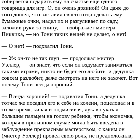
собирается подарить ему на счастье еще одного
товарища для игр. О, он очень дрянной! Он даже до
того дошел, что заставил своего отца сделать ему
бумажные очки, надел их и разгуливает по саду,
заложив руки за спину, — изображает мистера
Пиквика, — но Тони таких вещей не делает, о нет!
— О нет! — подхватил Тони.
— Уж он-то не так глуп, — продолжал мистер
Уэллер, — он знает, что если он вздумает заниматься
такими играми, никто не будет его любить, и дедушка
совсем разлюбит, даже смотреть на него не захочет. Вот
почему Тони всегда хороший.
— Всегда хороший! — подхватил Тони, а дедушка
тотчас же посадил его к себе на колени, поцеловал и в
то же время, кивая и подмигивая, лукаво указал
большим пальцем на голову ребенка, чтобы экономка,
которая в противном случае могла быть введена в
заблуждение прекрасным мастерством, с каким он
(мистер Уэллер) провел свою роль, не предположила,