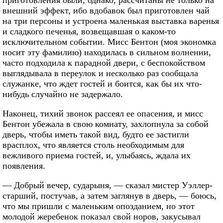
приготовления были, однако, рассчитаны не только на
внешний эффект, ибо вдобавок был приготовлен чай
на три персоны и устроена маленькая выставка варенья
и сладкого печенья, возвещавшая о каком-то
исключительном событии. Мисс Бентон (моя экономка
носит эту фамилию) находилась в сильном волнении,
часто подходила к парадной двери, с беспокойством
выглядывала в переулок и несколько раз сообщала
служанке, что ждет гостей и боится, как бы их что-
нибудь случайно не задержало.
Наконец, тихий звонок рассеял ее опасения, и мисс
Бентон убежала в свою комнату, захлопнула за собой
дверь, чтобы иметь такой вид, будто ее застигли
врасплох, что является столь необходимым для
вежливого приема гостей, и, улыбаясь, ждала их
появления.
— Добрый вечер, сударыня, — сказал мистер Уэллер-
старший, постучав, а затем заглянув в дверь, — боюсь,
что мы пришли с маленьким опозданием, но этот
молодой жеребенок показал свой норов, закусывал