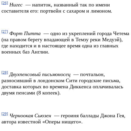
[26]
Нигес
— напиток, названный так по имени
составителя его: портвейн с сахаром и лимоном.
[27]
Форт Питта
— одно из укреплений города Четема
(на правом берегу впадающей в Темзу реки Медуэй),
где находится и в настоящее время одна из главных
военных баз Англии.
[28]
Двухпенсовый письмоносец
— почтальон,
разносивший в лондонском Сити городские письма,
доставка которых во времена Диккенса оплачивалась
двумя пенсами (8 копеек).
[29]
Черноокая Сьюзен
— героиня баллады Джона Гея,
автора известной «Оперы нищего».