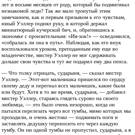
лет и восьми месяцев от роду, который бы подмигивал
незнакомой леди? Так же мало тронутый этим
замечанием, как и первым призывом к его чувствам,
юный Уэллер поднял руку, в которой держал
миниатюрный кучерской бич, и, обратившись к
экономке с пронзительным: «Ия-хок!» — осведомился,
«собралась ли она в путь». Наблюдая, как его внук
воспользовался уроком, преподанным ему еще во
младенчестве, мистер Уэллер не мог сдерживать
дольше свои чувства и тут же подарил ему два пенса.
— Что толку отрицать, сударыня, — сказал мистер
Уэллер. — Этот-вот мальчишка пришелся по сердцу
своему деду и перегнал всех мальчишек, какие были
или будут. Хотя в то же время, сударыня, — добавил
мистер Уэллер, стараясь глядеть сурово на своего
любимца, — это было очень нехорошо, когда он
пытался перелезать через все тумбы, мимо которых мы
проходили, и очень жестоко — поджимать ноги и
заставлять дедушку переносить его через каждую
тумбу. Он ни одной тумбы не пропустил, сударыня, а в