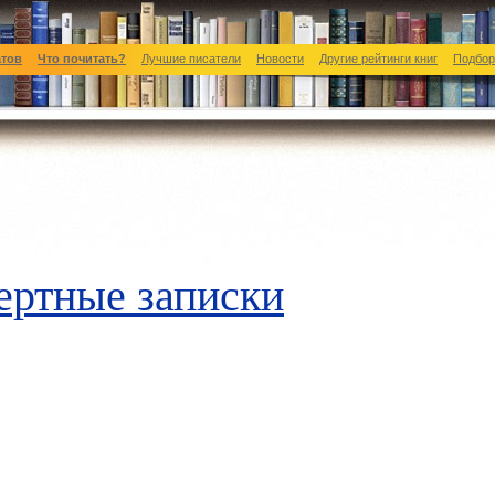
атов
Что почитать?
Лучшие писатели
Новости
Другие рейтинги книг
Подбор
ертные записки