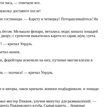
ти часа, — отвечали все.
уколку доставите после!
ин гостиницы. — Карету и четверку! Поторапливайтесь! Не
 бегом. Мелькали фонари, метались люди; копыта лошадей
вору; с грохотом выкатилась карета из сарая; шум, суета.
у? — кричал Уордль.
ветил конюх.
и, форейторы вскочили на них, путники мигом влезли в
ль — полчаса! — кричал Уордль.
т и шпоры, лакеи кричали, конюхи подбадривали, и лошади
мал мистер Пиквик, улучив минутку для размышлений. —
дента Пиквикского клуба. Сырая карета… бешеные