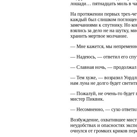
лошади… пятнадцать миль в ча
На протяжении первых трех-че
каждый был слишком поглощен 
замечаниями к спутнику. Но ко
взялись за дело не на шутку, 
хранить мертвое молчание.
— Мне кажется, мы непременно
— Надеюсь, — ответил его спу
— Славная ночь, — продолжал 
— Тем хуже, — возразил Уордль
нам луна не долго будет светить
— Пожалуй, не очень-то будет 
мистер Пиквик.
— Несомненно, — сухо ответил 
Возбуждение, охватившее мисте
неудобствах и опасностях эксп
очнулся от громких криков пер