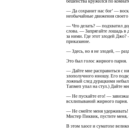
бешенства кружился по комнат
— Да сохранит нас бог' — вос
необычайные движения своего 
— Что делать? — подхватил до
слова. — Запрягайте лошадь в 
за ними. Где этот злодей Джо?
приказание.
— Здесь, но я не злодей, — разд
Это был голос жирного парня.
— Дайте мне расправиться с ни
злополучного юношу. Его подк
ложный след дурацкими небыли
Тапмеп упал на стул.) Дайте мн
— Не пускайте его! — завизжа
всхлипываний жирного парня.
— Не смейте меня удерживать!
Мистер Пиквик, пустите меня, 
В этом хаосе и суматохе вели