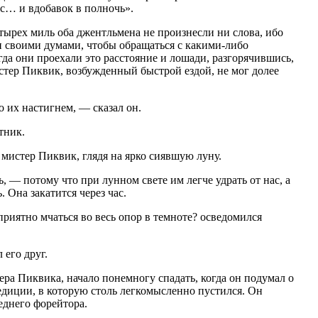
с… и вдобавок в полночь».
тырех миль оба джентльмена не произнесли ни слова, ибо
своими думами, чтобы обращаться с какими-либо
гда они проехали это расстояние и лошади, разгорячившись,
мистер Пиквик, возбужденный быстрой ездой, не мог долее
 их настигнем, — сказал он.
тник.
мистер Пиквик, глядя на ярко сиявшую луну.
, — потому что при лунном свете им легче удрать от нас, а
. Она закатится через час.
приятно мчаться во весь опор в темноте? осведомился
его друг.
ра Пиквика, начало понемногу спадать, когда он подумал о
едиции, в которую столь легкомысленно пустился. Он
еднего форейтора.