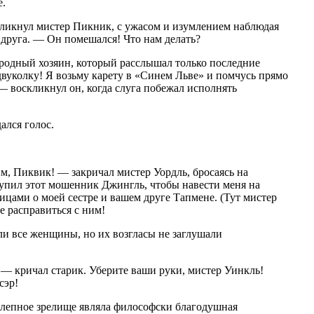
е.
кликнул мистер Пикник, с ужасом и изумлением наблюдая
друга. — Он помешался! Что нам делать?
родный хозяин, который расслышал только последние
двуколку! Я возьму карету в «Синем Льве» и помчусь прямо
 — воскликнул он, когда слуга побежал исполнять
ался голос.
м, Пиквик! — закричал мистер Уордль, бросаясь на
упил этот мошенник Джингль, чтобы навести меня на
цами о моей сестре и вашем друге Тапмене. (Тут мистер
е расправиться с ним!
ли все женщины, но их возгласы не заглушали
 — кричал старик. Уберите ваши руки, мистер Уинкль!
сэр!
колепное зрелище являла философски благодушная