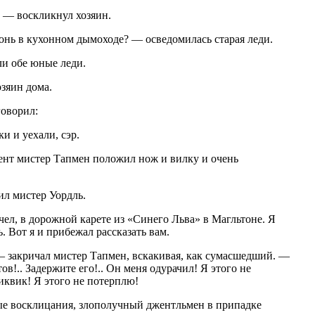
? — воскликнул хозяин.
онь в кухонном дымоходе? — осведомилась старая леди.
ли обе юные леди.
зяин дома.
говорил:
и и уехали, сэр.
мент мистер Тапмен положил нож и вилку и очень
ил мистер Уордль.
ел, в дорожной карете из «Синего Льва» в Магльтоне. Я
ь. Вот я и прибежал рассказать вам.
— закричал мистер Тапмен, вскакивая, как сумасшедший. —
в!.. Задержите его!.. Он меня одурачил! Я этого не
иквик! Я этого не потерплю!
ные восклицания, злополучный джентльмен в припадке