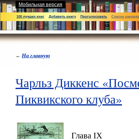
Мобильная версия
100 лучших книг
Добавить книгу
Проголосовать
Список кандид
На главную
←
Чарльз Диккенс «Посм
Пиквикского клуба»
Глава IX