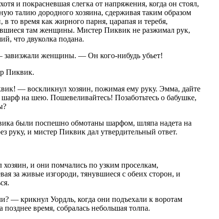
отя и покрасневшая слегка от напряжения, когда он стоял,
ную талию дородного хозяина, сдерживая таким образом
, в то время как жирного парня, царапая и теребя,
вшиеся там женщины. Мистер Пиквик не разжимал рук,
ий, что двуколка подана.
— завизжали женщины. — Он кого-нибудь убьет!
ер Пиквик.
ик! — воскликнул хозяин, пожимая ему руку. Эмма, дайте
 шарф на шею. Пошевеливайтесь! Позаботьтесь о бабушке,
ы?
вика были поспешно обмотаны шарфом, шляпа надета на
ез руку, и мистер Пиквик дал утвердительный ответ.
 хозяин, и они помчались по узким проселкам,
вая за живые изгороди, тянувшиеся с обеих сторон, и
ся.
и? — крикнул Уордль, когда они подъехали к воротам
а позднее время, собралась небольшая толпа.