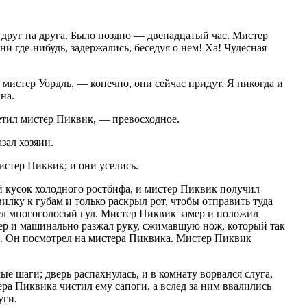
 друг на друга. Было поздно — двенадцатый час. Мистер
и где-нибудь, задержались, беседуя о нем! Ха! Чудесная
 мистер Уордль, — конечно, они сейчас придут. Я никогда и
на.
тил мистер Пиквик, — превосходное.
зал хозяин.
стер Пиквик; и они уселись.
й кусок холодного ростбифа, и мистер Пиквик получил
лку к губам и только раскрыл рот, чтобы отправить туда
тел многоголосый гул. Мистер Пиквик замер и положил
мер и машинально разжал руку, сжимавшую нож, который так
ф. Он посмотрел на мистера Пиквика. Мистер Пиквик
е шаги; дверь распахнулась, и в комнату ворвался слуга,
ра Пиквика чистил ему сапоги, а вслед за ним ввалились
уги.