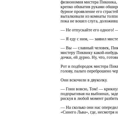
физиономия мистера Пикника, х
крепко обхватив руками обшир
бурное проявление его страстей
выталкивали из комнаты толпи
пока не вошел слуга, доложивш
— Не отпускайте его одного! 
— Я еду с ним, — заявил мист
— Вы — славный человек, Пикв
мистеру Пиквику какой-нибудь
дочки, ей дурно. Ну, что, готов
Рот и подбородок мистера Пик
голову, пальто переброшено чер
Они вскочили в двуколку.
— Гони вовсю, Том! — крикнул
подпрыгивая на выбоинах, заде
рискуя в любой момент разбить
— На сколько они нас опередил
«Синего Льва», где, несмотря н