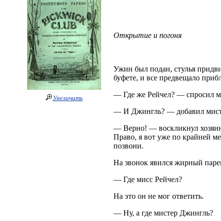
Открытие и погоня
Ужин был подан, стулья придви
буфете, и все предвещало прибл
— Где же Рейчел? — спросил м
Увеличить
— И Джингль? — добавил мист
— Верно! — воскликнул хозяин.
Право, я вот уже по крайней ме
позвони.
На звонок явился жирный паре
— Где мисс Рейчел?
На это он не мог ответить.
— Ну, а где мистер Джингль?