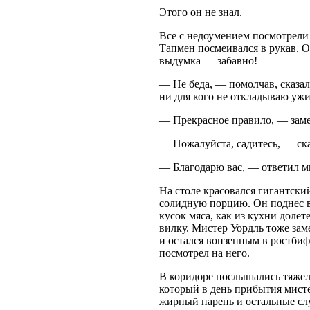
Этого он не знал.
Все с недоумением посмотрели
Тапмен посмеивался в рукав. Он
выдумка — забавно!
— Не беда, — помолчав, сказал
ни для кого не откладываю ужи
— Прекрасное правило, — заме
— Пожалуйста, садитесь, — ска
— Благодарю вас, — ответил ми
На столе красовался гигантски
солидную порцию. Он поднес ви
кусок мяса, как из кухни доле
вилку. Мистер Уордль тоже за
и остался вонзенным в ростби
посмотрел на него.
В коридоре послышались тяжелы
который в день прибытия мисте
жирный парень и остальные сл