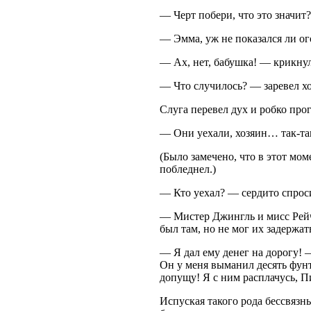
— Черт побери, что это значит
— Эмма, уж не показался ли ог
— Ах, нет, бабушка! — крикну
— Что случилось? — заревел хо
Слуга перевел дух и робко про
— Они уехали, хозяин… так-так
(Было замечено, что в этот мо
побледнел.)
— Кто уехал? — сердито спрос
— Мистер Джингль и мисс Рейч
был там, но не мог их задержат
— Я дал ему денег на дорогу! 
Он у меня выманил десять фунто
допущу! Я с ним расплачусь, П
Испуская такого рода бессвяз