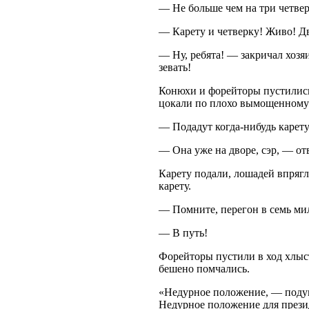
— Не больше чем на три четвер
— Карету и четверку! Живо! Дв
— Ну, ребята! — закричал хозя
зевать!
Конюхи и форейторы пустились
цокали по плохо вымощенному д
— Подадут когда-нибудь карет
— Она уже на дворе, сэр, — от
Карету подали, лошадей впрягл
карету.
— Помните, перегон в семь ми
— В путь!
Форейторы пустили в ход хлыс
бешено помчались.
«Недурное положение, — поду
Недурное положение для прези