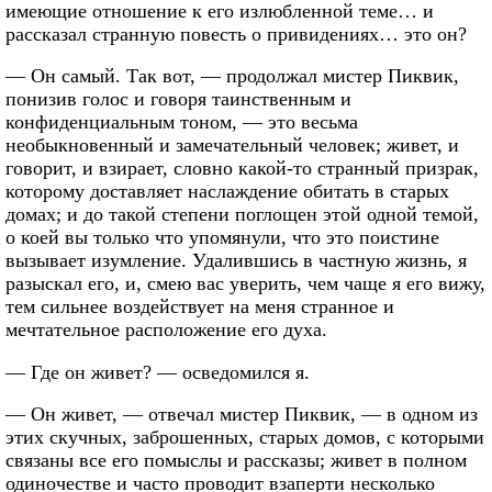
имеющие отношение к его излюбленной теме… и
рассказал странную повесть о привидениях… это он?
— Он самый. Так вот, — продолжал мистер Пиквик,
понизив голос и говоря таинственным и
конфиденциальным тоном, — это весьма
необыкновенный и замечательный человек; живет, и
говорит, и взирает, словно какой-то странный призрак,
которому доставляет наслаждение обитать в старых
домах; и до такой степени поглощен этой одной темой,
о коей вы только что упомянули, что это поистине
вызывает изумление. Удалившись в частную жизнь, я
разыскал его, и, смею вас уверить, чем чаще я его вижу,
тем сильнее воздействует на меня странное и
мечтательное расположение его духа.
— Где он живет? — осведомился я.
— Он живет, — отвечал мистер Пиквик, — в одном из
этих скучных, заброшенных, старых домов, с которыми
связаны все его помыслы и рассказы; живет в полном
одиночестве и часто проводит взаперти несколько