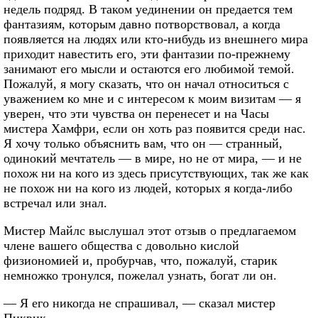
недель подряд. В таком уединении он предается тем
фантазиям, которым давно потворствовал, а когда
появляется на людях или кто-нибудь из внешнего мира
приходит навестить его, эти фантазии по-прежнему
занимают его мысли и остаются его любимой темой.
Пожалуй, я могу сказать, что он начал относиться с
уважением ко мне и с интересом к моим визитам — я
уверен, что эти чувства он перенесет и на Часы
мистера Хамфри, если он хоть раз появится среди нас.
Я хочу только объяснить вам, что он — странный,
одинокий мечтатель — в мире, но не от мира, — и не
похож ни на кого из здесь присутствующих, так же как
не похож ни на кого из людей, которых я когда-либо
встречал или знал.
Мистер Майлс выслушал этот отзыв о предлагаемом
члене вашего общества с довольно кислой
физиономией и, пробурчав, что, пожалуй, старик
немножко тронулся, пожелал узнать, богат ли он.
— Я его никогда не спрашивал, — сказал мистер
Пиквик.