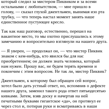
который следил за мистером Пиквиком и за всеми
остальными с любопытством, — мне пришло в
голову, — сказал глухой джентльмен, вынимая изо рта
трубку, — что теперь настал момент занять наше
единственное пустующее кресло.
Так как наш разговор, естественно, перешел на
вакантное место, то мы охотно прислушались к этому
замечанию и вопросительно взглянули на нашего друга.
— Я уверен, — продолжал он, — что мистер Пиквик
знаком с кем-нибудь, кто явился бы для нас
приобретением; он должен знать человека, который
нам нужен. Прошу вас, не будем терять времени и
покончим с этим вопросом. Не так ли, мистер Пиквик?
Джентльмен, к которому был обращен сей вопрос,
хотел было дать устный ответ, но, вспомнив о дефекте
нашего друга, заменил такого рода ответ пятьюдесятью
кивками. Затем, взяв доску и начертав на ней
печатными буквами гигантское «да», он протянул ее
через стол и, потирая руки и всматриваясь в наши