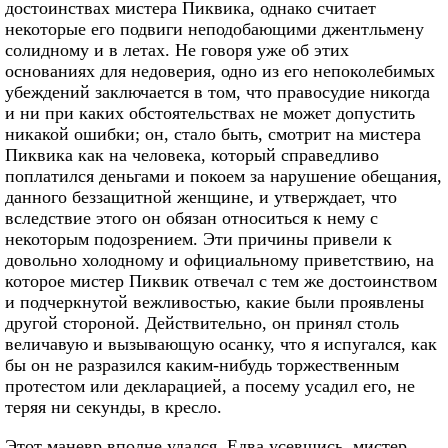
достоинствах мистера Пиквика, однако считает
некоторые его подвиги неподобающими джентльмену
солидному и в летах. Не говоря уже об этих
основаниях для недоверия, одно из его непоколебимых
убеждений заключается в том, что правосудие никогда
и ни при каких обстоятельствах не может допустить
никакой ошибки; он, стало быть, смотрит на мистера
Пиквика как на человека, который справедливо
поплатился деньгами и покоем за нарушение обещания,
данного беззащитной женщине, и утверждает, что
вследствие этого он обязан относиться к нему с
некоторым подозрением. Эти причины привели к
довольно холодному и официальному приветствию, на
которое мистер Пиквик отвечал с тем же достоинством
и подчеркнутой вежливостью, какие были проявлены
другой стороной. Действительно, он принял столь
величавую и вызывающую осанку, что я испугался, как
бы он не разразился каким-нибудь торжественным
протестом или декларацией, а посему усадил его, не
теряя ни секунды, в кресло.
Этот маневр вполне удался. Едва усевшись, мистер