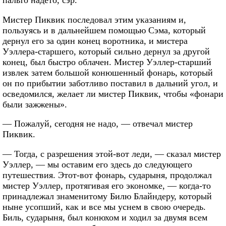
пальто надето, сэр.
Мистер Пиквик последовал этим указаниям и,
пользуясь и в дальнейшем помощью Сэма, который
дернул его за один конец воротника, и мистера
Уэллера-старшего, который сильно дернул за другой
конец, был быстро облачен. Мистер Уэллер-старший
извлек затем большой конюшенный фонарь, который
он по прибытии заботливо поставил в дальний угол, и
осведомился, желает ли мистер Пиквик, чтобы «фонари
были зажжены».
— Пожалуй, сегодня не надо, — отвечал мистер
Пиквик.
— Тогда, с разрешения этой-вот леди, — сказал мистер
Уэллер, — мы оставим его здесь до следующего
путешествия. Этот-вот фонарь, сударыня, продолжал
мистер Уэллер, протягивая его экономке, — когда-то
принадлежал знаменитому Билю Блайндеру, который
ныне усопший, как и все мы уснем в свою очередь.
Биль, сударыня, был конюхом и ходил за двумя всем