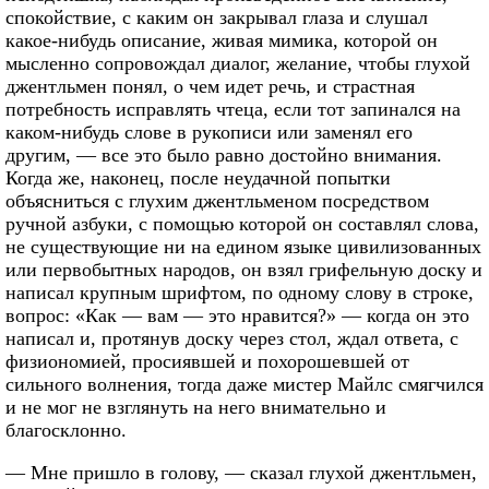
спокойствие, с каким он закрывал глаза и слушал
какое-нибудь описание, живая мимика, которой он
мысленно сопровождал диалог, желание, чтобы глухой
джентльмен понял, о чем идет речь, и страстная
потребность исправлять чтеца, если тот запинался на
каком-нибудь слове в рукописи или заменял его
другим, — все это было равно достойно внимания.
Когда же, наконец, после неудачной попытки
объясниться с глухим джентльменом посредством
ручной азбуки, с помощью которой он составлял слова,
не существующие ни на едином языке цивилизованных
или первобытных народов, он взял грифельную доску и
написал крупным шрифтом, по одному слову в строке,
вопрос: «Как — вам — это нравится?» — когда он это
написал и, протянув доску через стол, ждал ответа, с
физиономией, просиявшей и похорошевшей от
сильного волнения, тогда даже мистер Майлс смягчился
и не мог не взглянуть на него внимательно и
благосклонно.
— Мне пришло в голову, — сказал глухой джентльмен,