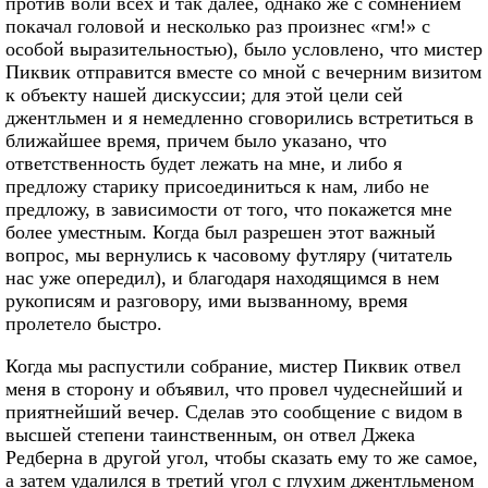
против воли всех и так далее, однако же с сомнением
покачал головой и несколько раз произнес «гм!» с
особой выразительностью), было условлено, что мистер
Пиквик отправится вместе со мной с вечерним визитом
к объекту нашей дискуссии; для этой цели сей
джентльмен и я немедленно сговорились встретиться в
ближайшее время, причем было указано, что
ответственность будет лежать на мне, и либо я
предложу старику присоединиться к нам, либо не
предложу, в зависимости от того, что покажется мне
более уместным. Когда был разрешен этот важный
вопрос, мы вернулись к часовому футляру (читатель
нас уже опередил), и благодаря находящимся в нем
рукописям и разговору, ими вызванному, время
пролетело быстро.
Когда мы распустили собрание, мистер Пиквик отвел
меня в сторону и объявил, что провел чудеснейший и
приятнейший вечер. Сделав это сообщение с видом в
высшей степени таинственным, он отвел Джека
Редберна в другой угол, чтобы сказать ему то же самое,
а затем удалился в третий угол с глухим джентльменом