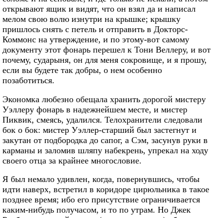
открывают ящик и видят, что он взял да и написал
мелом свою волю изнутри на крышке; крышку
пришлось снять с петель и отправить в Докторс-
Коммонс на утверждение, и по этому-вот самому
документу этот фонарь перешел к Тони Веллеру, и вот
почему, сударыня, он для меня сокровище, и я прошу,
если вы будете так добры, о нем особенно
позаботиться.
Экономка любезно обещала хранить дорогой мистеру
Уэллеру фонарь в надежнейшем месте, и мистер
Пиквик, смеясь, удалился. Телохранители следовали
бок о бок: мистер Уэллер-старший был застегнут и
закутан от подбородка до сапог, а Сэм, засунув руки в
карманы и заломив шляпу набекрень, упрекал на ходу
своего отца за крайнее многословие.
Я был немало удивлен, когда, повернувшись, чтобы
идти наверх, встретил в коридоре цирюльника в такое
позднее время; ибо его присутствие ограничивается
каким-нибудь получасом, и то по утрам. Но Джек