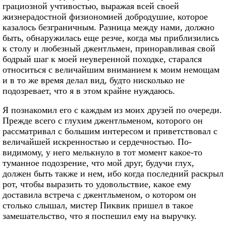
грациозной учтивостью, выражая всей своей
жизнерадостной физиономией добродушие, которое
казалось безграничным. Разница между нами, должно
быть, обнаружилась еще резче, когда мы приблизились
к столу и любезный джентльмен, приноравливая свой
бодрый шаг к моей неуверенной походке, старался
относиться с величайшим вниманием к моим немощам
и в то же время делал вид, будто нисколько не
подозревает, что я в этом крайне нуждаюсь.
Я познакомил его с каждым из моих друзей по очереди.
Прежде всего с глухим джентльменом, которого он
рассматривал с большим интересом и приветствовал с
величайшей искренностью и сердечностью. По-
видимому, у него мелькнуло в тот момент какое-то
туманное подозрение, что мой друг, будучи глух,
должен быть также и нем, ибо когда последний раскрыл
рот, чтобы выразить то удовольствие, какое ему
доставила встреча с джентльменом, о котором он
столько слышал, мистер Пиквик пришел в такое
замешательство, что я поспешил ему на выручку.