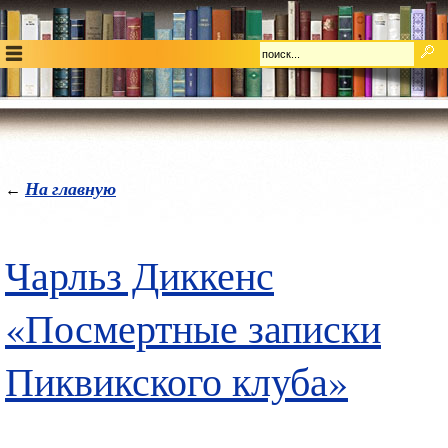
На главную
←
Чарльз Диккенс
«Посмертные записки
Пиквикского клуба»