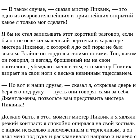
— В таком случае, — сказал мистер Пиквик, — это
одно из очаровательнейших и приятнейших открытий,
какое я только мог сделать!
Я бы не стал записывать этот короткий разговор, если
бы он не осветил маленькой черточки в характере
мистера Пиквика, с которой я до сей поры не был
знаком. Втайне он гордился своими ногами. Тон, каким
он говорил, и взгляд, брошенный им на свои
панталоны, убеждают меня в том, что мистер Пиквик
взирает на свои ноги с весьма невинным тщеславием.
— Но вот и наши друзья, — сказал я, открывая дверь и
беря его под руку, — пусть они говорят сами за себя.
Джентльмены, позвольте вам представить мистера
Пиквика!
Должно быть, в этот момент мистер Пиквик и я являли
резкий контраст: я спокойно опирался на свой костыль
с видом несколько изнеможенным и терпеливым, а он
взял меня под руку и раскланивался направо и налево с