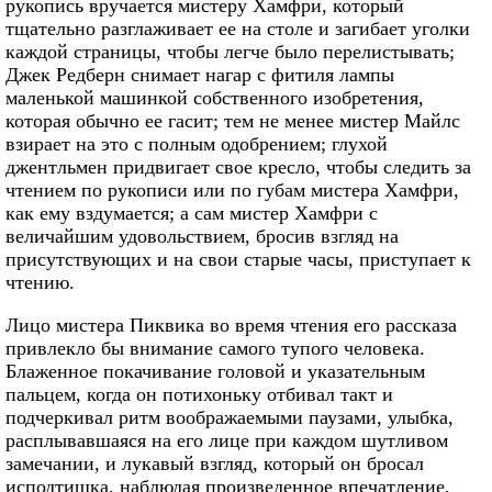
рукопись вручается мистеру Хамфри, который
тщательно разглаживает ее на столе и загибает уголки
каждой страницы, чтобы легче было перелистывать;
Джек Редберн снимает нагар с фитиля лампы
маленькой машинкой собственного изобретения,
которая обычно ее гасит; тем не менее мистер Майлс
взирает на это с полным одобрением; глухой
джентльмен придвигает свое кресло, чтобы следить за
чтением по рукописи или по губам мистера Хамфри,
как ему вздумается; а сам мистер Хамфри с
величайшим удовольствием, бросив взгляд на
присутствующих и на свои старые часы, приступает к
чтению.
Лицо мистера Пиквика во время чтения его рассказа
привлекло бы внимание самого тупого человека.
Блаженное покачивание головой и указательным
пальцем, когда он потихоньку отбивал такт и
подчеркивал ритм воображаемыми паузами, улыбка,
расплывавшаяся на его лице при каждом шутливом
замечании, и лукавый взгляд, который он бросал
исподтишка, наблюдая произведенное впечатление,