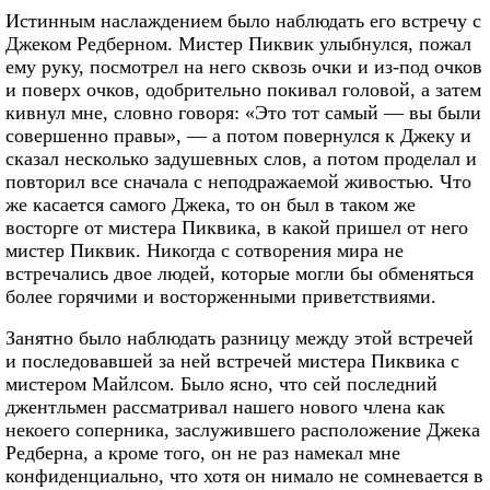
Истинным наслаждением было наблюдать его встречу с
Джеком Редберном. Мистер Пиквик улыбнулся, пожал
ему руку, посмотрел на него сквозь очки и из-под очков
и поверх очков, одобрительно покивал головой, а затем
кивнул мне, словно говоря: «Это тот самый — вы были
совершенно правы», — а потом повернулся к Джеку и
сказал несколько задушевных слов, а потом проделал и
повторил все сначала с неподражаемой живостью. Что
же касается самого Джека, то он был в таком же
восторге от мистера Пиквика, в какой пришел от него
мистер Пиквик. Никогда с сотворения мира не
встречались двое людей, которые могли бы обменяться
более горячими и восторженными приветствиями.
Занятно было наблюдать разницу между этой встречей
и последовавшей за ней встречей мистера Пиквика с
мистером Майлсом. Было ясно, что сей последний
джентльмен рассматривал нашего нового члена как
некоего соперника, заслужившего расположение Джека
Редберна, а кроме того, он не раз намекал мне
конфиденциально, что хотя он нимало не сомневается в