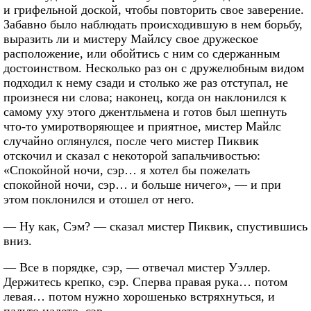
и грифельной доской, чтобы повторить свое заверение.
Забавно было наблюдать происходившую в нем борьбу,
выразить ли и мистеру Майлсу свое дружеское
расположение, или обойтись с ним со сдержанным
достоинством. Несколько раз он с дружелюбным видом
подходил к нему сзади и столько же раз отступал, не
произнеся ни слова; наконец, когда он наклонился к
самому уху этого джентльмена и готов был шепнуть
что-то умиротворяющее и приятное, мистер Майлс
случайно оглянулся, после чего мистер Пиквик
отскочил и сказал с некоторой запальчивостью:
«Спокойной ночи, сэр… я хотел бы пожелать
спокойной ночи, сэр… и больше ничего», — и при
этом поклонился и отошел от него.
— Ну как, Сэм? — сказал мистер Пиквик, спустившись
вниз.
— Все в порядке, сэр, — отвечал мистер Уэллер.
Держитесь крепко, сэр. Сперва правая рука… потом
левая… потом нужно хорошенько встряхнуться, и