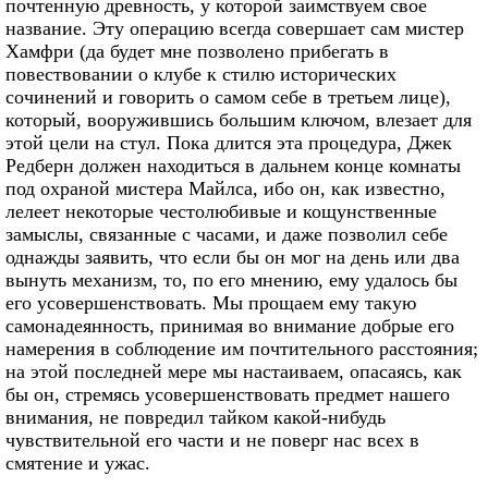
почтенную древность, у которой заимствуем свое
название. Эту операцию всегда совершает сам мистер
Хамфри (да будет мне позволено прибегать в
повествовании о клубе к стилю исторических
сочинений и говорить о самом себе в третьем лице),
который, вооружившись большим ключом, влезает для
этой цели на стул. Пока длится эта процедура, Джек
Редберн должен находиться в дальнем конце комнаты
под охраной мистера Майлса, ибо он, как известно,
лелеет некоторые честолюбивые и кощунственные
замыслы, связанные с часами, и даже позволил себе
однажды заявить, что если бы он мог на день или два
вынуть механизм, то, по его мнению, ему удалось бы
его усовершенствовать. Мы прощаем ему такую
самонадеянность, принимая во внимание добрые его
намерения в соблюдение им почтительного расстояния;
на этой последней мере мы настаиваем, опасаясь, как
бы он, стремясь усовершенствовать предмет нашего
внимания, не повредил тайком какой-нибудь
чувствительной его части и не поверг нас всех в
смятение и ужас.