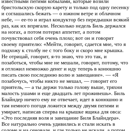
известными пегими кобылами, которые возили
бристольскую скорую карету и только под одну песенку
и соглашались бежать — о южном ветре и облачном
небе, — ее-то и играл кондуктор без передышки всякий
раз, как их впрягали. Несколько недель Биль держался
на ногах, а потом потерял аппетит, а потом
почувствовал себя очень плохо; вот он и говорит
своему приятелю: «Мейти, говорит, сдается мне, что я
подхожу к столбу не с того боку и скоро мне крышка.
Не отрицай, говорит, я-то знаю, что это так, и
позаботься, чтобы мне не мешали, говорит, потому, что
я отложил немножко денег и иду теперь в конюшню
писать свою последнюю волю и завещание». — «Я
позабочусь, чтобы никто не мешал, — говорит его
приятель, — а ты держи только голову выше, тряхни
малость ушами и еще двадцать лет проживешь». Биль
Блайндер ничего ему не отвечает, идет в конюшню и
там немного погодя ложится между двумя пегими и
умирает, написав сперва на крышке ящика для овса:
«Это последняя воля и завещание Биля Блайндера».
Все натурально очень удивились и стали искать в
соломе и на сеновале, и где только не искали, а потом