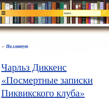
На главную
←
Чарльз Диккенс
«Посмертные записки
Пиквикского клуба»