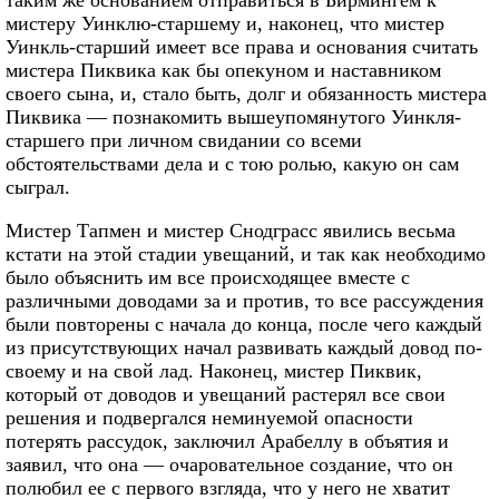
таким же основанием отправиться в Бирмингем к
мистеру Уинклю-старшему и, наконец, что мистер
Уинкль-старший имеет все права и основания считать
мистера Пиквика как бы опекуном и наставником
своего сына, и, стало быть, долг и обязанность мистера
Пиквика — познакомить вышеупомянутого Уинкля-
старшего при личном свидании со всеми
обстоятельствами дела и с тою ролью, какую он сам
сыграл.
Мистер Тапмен и мистер Снодграсс явились весьма
кстати на этой стадии увещаний, и так как необходимо
было объяснить им все происходящее вместе с
различными доводами за и против, то все рассуждения
были повторены с начала до конца, после чего каждый
из присутствующих начал развивать каждый довод по-
своему и на свой лад. Наконец, мистер Пиквик,
который от доводов и увещаний растерял все свои
решения и подвергался неминуемой опасности
потерять рассудок, заключил Арабеллу в объятия и
заявил, что она — очаровательное создание, что он
полюбил ее с первого взгляда, что у него не хватит