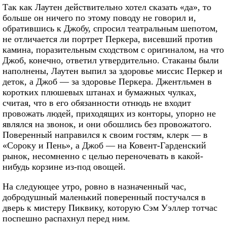
Так как Лаутен действительно хотел сказать «да», то
больше он ничего по этому поводу не говорил и,
обратившись к Джобу, спросил театральным шепотом,
не отличается ли портрет Перкера, висевший против
камина, поразительным сходством с оригиналом, на что
Джоб, конечно, ответил утвердительно. Стаканы были
наполнены, Лаутен выпил за здоровье миссис Перкер и
деток, а Джоб — за здоровье Перкера. Джентльмен в
коротких плюшевых штанах и бумажных чулках,
считая, что в его обязанности отнюдь не входит
провожать людей, приходящих из конторы, упорно не
являлся на звонок, и они обошлись без провожатого.
Поверенный направился к своим гостям, клерк — в
«Сороку и Пень», а Джоб — на Ковент-Гарденский
рынок, несомненно с целью переночевать в какой-
нибудь корзине из-под овощей.
На следующее утро, ровно в назначенный час,
добродушный маленький поверенный постучался в
дверь к мистеру Пиквику, которую Сэм Уэллер тотчас
поспешно распахнул перед ним.