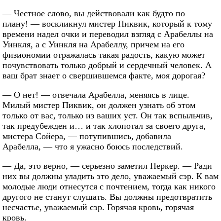
— Честное слово, вы действовали как будто по
плану! — воскликнул мистер Пиквик, который к тому
времени надел очки и переводил взгляд с Арабеллы на
Уинкля, а с Уинкля на Арабеллу, причем на его
физиономии отражалась такая радость, какую может
почувствовать только добрый и сердечный человек. А
ваш брат знает о свершившемся факте, моя дорогая?
— О нет! — отвечала Арабелла, меняясь в лице.
Милый мистер Пиквик, он должен узнать об этом
только от вас, только из ваших уст. Он так вспыльчив,
так предубежден и… и так хлопотал за своего друга,
мистера Сойера, — потупившись, добавила
Арабелла, — что я ужасно боюсь последствий.
— Да, это верно, — серьезно заметил Перкер. — Ради
них вы должны уладить это дело, уважаемый сэр. К вам
молодые люди отнесутся с почтением, тогда как никого
другого не станут слушать. Вы должны предотвратить
несчастье, уважаемый сэр. Горячая кровь, горячая
кровь.