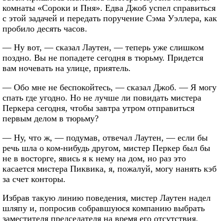
комнаты «Сороки и Пня». Едва Джоб успел справиться
с этой задачей и передать поручение Сэма Уэллера, как
пробило десять часов.
— Ну вот, — сказал Лаутен, — теперь уже слишком
поздно. Вы не попадете сегодня в тюрьму. Придется
вам ночевать на улице, приятель.
— Обо мне не беспокойтесь, — сказал Джоб. — Я могу
спать где угодно. Но не лучше ли повидать мистера
Перкера сегодня, чтобы завтра утром отправиться
первым делом в тюрьму?
— Ну, что ж, — подумав, отвечал Лаутен, — если бы
речь шла о ком-нибудь другом, мистер Перкер был бы
не в восторге, явись я к нему на дом, но раз это
касается мистера Пиквика, я, пожалуй, могу нанять кэб
за счет конторы.
Избрав такую линию поведения, мистер Лаутен надел
шляпу и, попросив собравшуюся компанию выбрать
заместителя председателя на время его отсутствия,