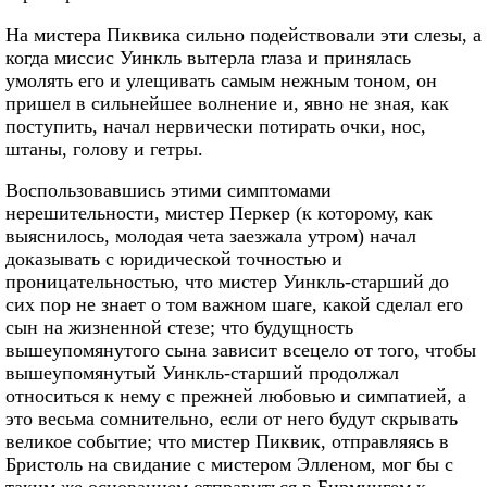
На мистера Пиквика сильно подействовали эти слезы, а
когда миссис Уинкль вытерла глаза и принялась
умолять его и улещивать самым нежным тоном, он
пришел в сильнейшее волнение и, явно не зная, как
поступить, начал нервически потирать очки, нос,
штаны, голову и гетры.
Воспользовавшись этими симптомами
нерешительности, мистер Перкер (к которому, как
выяснилось, молодая чета заезжала утром) начал
доказывать с юридической точностью и
проницательностью, что мистер Уинкль-старший до
сих пор не знает о том важном шаге, какой сделал его
сын на жизненной стезе; что будущность
вышеупомянутого сына зависит всецело от того, чтобы
вышеупомянутый Уинкль-старший продолжал
относиться к нему с прежней любовью и симпатией, а
это весьма сомнительно, если от него будут скрывать
великое событие; что мистер Пиквик, отправляясь в
Бристоль на свидание с мистером Элленом, мог бы с