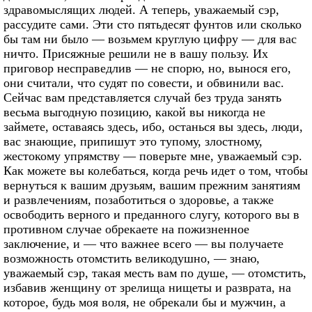
здравомыслящих людей. А теперь, уважаемый сэр,
рассудите сами. Эти сто пятьдесят фунтов или сколько
бы там ни было — возьмем круглую цифру — для вас
ничто. Присяжные решили не в вашу пользу. Их
приговор несправедлив — не спорю, но, вынося его,
они считали, что судят по совести, и обвинили вас.
Сейчас вам представляется случай без труда занять
весьма выгодную позицию, какой вы никогда не
займете, оставаясь здесь, ибо, останься вы здесь, люди,
вас знающие, припишут это тупому, злостному,
жестокому упрямству — поверьте мне, уважаемый сэр.
Как можете вы колебаться, когда речь идет о том, чтобы
вернуться к вашим друзьям, вашим прежним занятиям
и развлечениям, позаботиться о здоровье, а также
освободить верного и преданного слугу, которого вы в
противном случае обрекаете на пожизненное
заключение, и — что важнее всего — вы получаете
возможность отомстить великодушно, — знаю,
уважаемый сэр, такая месть вам по душе, — отомстить,
избавив женщину от зрелища нищеты и разврата, на
которое, будь моя воля, не обрекали бы и мужчин, а