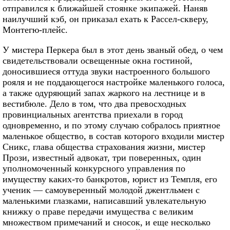
отправился к ближайшей стоянке экипажей. Наняв
наилучший кэб, он приказал ехать к Рассел-скверу,
Монтегю-плейс.
У мистера Перкера был в этот день званый обед, о чем
свидетельствовали освещенные окна гостиной,
доносившиеся оттуда звуки настроенного большого
рояля и не поддающегося настройке маленького голоса,
а также одуряющий запах жаркого на лестнице и в
вестибюле. Дело в том, что два превосходных
провинциальных агентства приехали в город
одновременно, и по этому случаю собралось приятное
маленькое общество, в состав которого входили мистер
Сникс, глава общества страхования жизни, мистер
Прози, известный адвокат, три поверенных, один
уполномоченный конкурсного управления по
имуществу каких-то банкротов, юрист из Темпля, его
ученик — самоуверенный молодой джентльмен с
маленькими глазками, написавший увлекательную
книжку о праве передачи имущества с великим
множеством примечаний и сносок, и еще несколько