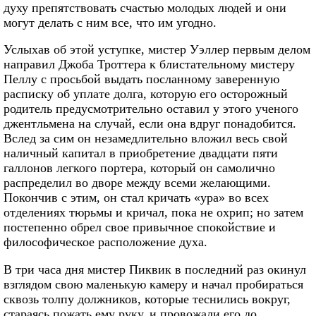
духу препятствовать счастью молодых людей и они
могут делать с ним все, что им угодно.
Услыхав об этой уступке, мистер Уэллер первым делом
направил Джоба Троттера к блистательному мистеру
Пеллу с просьбой выдать посланному заверенную
расписку об уплате долга, которую его осторожный
родитель предусмотрительно оставил у этого ученого
джентльмена на случай, если она вдруг понадобится.
Вслед за сим он незамедлительно вложил весь свой
наличный капитал в приобретение двадцати пяти
галлонов легкого портера, который он самолично
распределил во дворе между всеми желающими.
Покончив с этим, он стал кричать «ура» во всех
отделениях тюрьмы и кричал, пока не охрип; но затем
постепенно обрел свое привычное спокойствие и
философическое расположение духа.
В три часа дня мистер Пиквик в последний раз окинул
взглядом свою маленькую камеру и начал пробираться
сквозь толпу должников, которые теснились вокруг,
стараясь пожать ему руку, и провожали его до