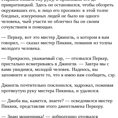
привратницкой. Здесь он остановился, чтобы обозреть
окруживших его, и лицо его просияло: в этой толпе
бледных, изнуренных людей не было ни одного
человека, чьей участи не облегчил бы он своим
сочувствием и помощью.
— Перкер, вот это мистер Джингль, о котором я вам
говорил, — сказал мистер Пиквик, поманив из толпы
молодого человека.
— Прекрасно, уважаемый сэр, — отозвался Перкер,
пристально всматриваясь в Джингля. — Завтра мы с
вами увидимся, молодой человек. Надеюсь, вы
запомните и оцените то, что я имею вам сообщить, сэр.
Джингль почтительно поклонился, задрожал, пожимая
протянутую руку мистера Пиквика, и удалился.
— Джоба вы, кажется, знаете? — осведомился мистер
Пиквик, представляя этого джентльмена Перкеру.
— Знаю мошенника! — добродушно отозвался