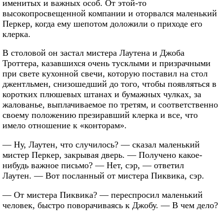
именитых и важных особ. От этой-то
высокопросвещенной компании и оторвался маленький
Перкер, когда ему шепотом доложили о приходе его
клерка.
В столовой он застал мистера Лаутена и Джоба
Троттера, казавшихся очень тусклыми и призрачными
при свете кухонной свечи, которую поставил на стол
джентльмен, снизошедший до того, чтобы появляться в
коротких плюшевых штанах и бумажных чулках, за
жалованье, выплачиваемое по третям, и соответственно
своему положению презиравший клерка и все, что
имело отношение к «конторам».
— Ну, Лаутен, что случилось? — сказал маленький
мистер Перкер, закрывая дверь. — Получено какое-
нибудь важное письмо? — Нет, сэр, — ответил
Лаутен. — Вот посланный от мистера Пиквика, сэр.
— От мистера Пиквика? — переспросил маленький
человек, быстро поворачиваясь к Джобу. — В чем дело?