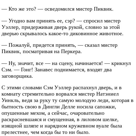
— Кто же это? — осведомился мистер Пиквик.
— Угодно вам принять ее, сэр? — спросил мистер
Уэллер, придерживая дверь рукой, словно за этой
дверью скрывалось какое-то диковинное животное.
— Пожалуй, придется принять, — сказал мистер
Пиквик, посматривая на Перкера.
— Ну, значит, все — на сцену, начинается! — крикнул
Сэм. — Гонг! Занавес поднимается, входят два
заговорщика.
С этими словами Сэм Уэллер распахнул дверь, и в
комнату стремительно ворвался мистер Натэниел
Уинкль, ведя за руку ту самую молодую леди, которая в
бытность свою в Дингли Делле носила сапожки,
опушенные мехом, а сейчас, очаровательно
раскрасневшаяся и смущенная, в лиловом шелке,
изящной шляпе и нарядном кружевном вуале была
прелестнее, чем когда бы то ни было.