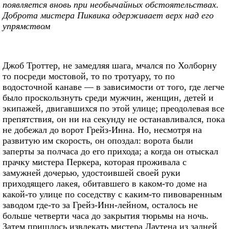
появляется вновь при необычайных обстоятельствах.
Доброта мистера Пиквика одерживает верх над его
упрямством
Джоб Троттер, не замедляя шага, мчался по Холборну
то посреди мостовой, то по тротуару, то по
водосточной канаве — в зависимости от того, где легче
было проскользнуть среди мужчин, женщин, детей и
экипажей, двигавшихся по этой улице; преодолевая все
препятствия, он ни на секунду не останавливался, пока
не добежал до ворот Грейз-Инна. Но, несмотря на
развитую им скорость, он опоздал: ворота были
заперты за полчаса до его прихода; а когда он отыскал
прачку мистера Перкера, которая проживала с
замужней дочерью, удостоившей своей руки
приходящего лакея, обитавшего в каком-то доме на
какой-то улице по соседству с каким-то пивоваренным
заводом где-то за Грейз-Инн-лейном, осталось не
больше четверти часа до закрытия тюрьмы на ночь.
Затем пришлось извлекать мистера Лаутена из задней