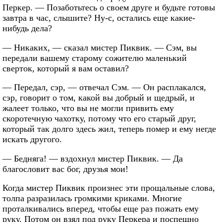
Перкер. — Позаботьтесь о своем друге и будьте готовы
завтра в час, слышите? Ну-с, остались еще какие-
нибудь дела?
— Никаких, — сказал мистер Пиквик. — Сэм, вы
передали вашему старому сожителю маленький
сверток, который я вам оставил?
— Передал, сэр, — отвечал Сэм. — Он расплакался,
сэр, говорит о том, какой вы добрый и щедрый, и
жалеет только, что вы не могли привить ему
скоротечную чахотку, потому что его старый друг,
который так долго здесь жил, теперь помер и ему негде
искать другого.
— Бедняга! — вздохнул мистер Пиквик. — Да
благословит вас бог, друзья мои!
Когда мистер Пиквик произнес эти прощальные слова,
толпа разразилась громкими криками. Многие
проталкивались вперед, чтобы еще раз пожать ему
руку. Потом он взял под руку Перкера и поспешно