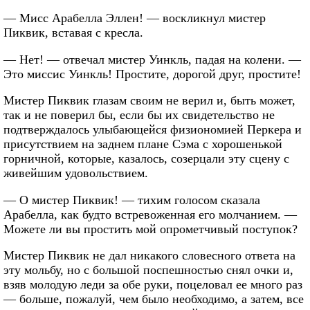
— Мисс Арабелла Эллен! — воскликнул мистер
Пиквик, вставая с кресла.
— Нет! — отвечал мистер Уинкль, падая на колени. —
Это миссис Уинкль! Простите, дорогой друг, простите!
Мистер Пиквик глазам своим не верил и, быть может,
так и не поверил бы, если бы их свидетельство не
подтверждалось улыбающейся физиономией Перкера и
присутствием на заднем плане Сэма с хорошенькой
горничной, которые, казалось, созерцали эту сцену с
живейшим удовольствием.
— О мистер Пиквик! — тихим голосом сказала
Арабелла, как будто встревоженная его молчанием. —
Можете ли вы простить мой опрометчивый поступок?
Мистер Пиквик не дал никакого словесного ответа на
эту мольбу, но с большой поспешностью снял очки и,
взяв молодую леди за обе руки, поцеловал ее много раз
— больше, пожалуй, чем было необходимо, а затем, все