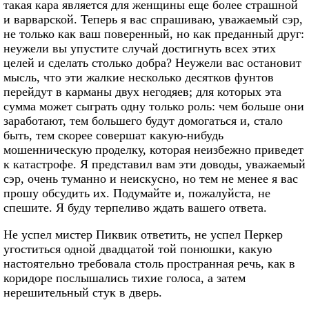
такая кара является для женщины еще более страшной
и варварской. Теперь я вас спрашиваю, уважаемый сэр,
не только как ваш поверенный, но как преданный друг:
неужели вы упустите случай достигнуть всех этих
целей и сделать столько добра? Неужели вас остановит
мысль, что эти жалкие несколько десятков фунтов
перейдут в карманы двух негодяев; для которых эта
сумма может сыграть одну только роль: чем больше они
заработают, тем большего будут домогаться и, стало
быть, тем скорее совершат какую-нибудь
мошенническую проделку, которая неизбежно приведет
к катастрофе. Я представил вам эти доводы, уважаемый
сэр, очень туманно и неискусно, но тем не менее я вас
прошу обсудить их. Подумайте и, пожалуйста, не
спешите. Я буду терпеливо ждать вашего ответа.
Не успел мистер Пиквик ответить, не успел Перкер
угоститься одной двадцатой той понюшки, какую
настоятельно требовала столь пространная речь, как в
коридоре послышались тихие голоса, а затем
нерешительный стук в дверь.