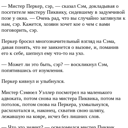
— Мистер Перкер, сэр, — сказал Сэм, докладывая о
посетителе мистеру Пиквику, сидевшему в задумчивой
позе у окна. — Очень рад, что вы случайно заглянули к
нам, сэр. Кажется, хозяин хочет кое о чем с вами
поговорить, сэр.
Перкер бросил многозначительный взгляд на Сэма,
давая понять, что не заикнется о вызове, и, поманив
его к себе, шепнул ему что-то на ухо.
— Может ли это быть, сэр? — воскликнул Сэм,
попятившись от изумления.
Перкер кивнул и улыбнулся.
Мистер Сэмюел Уэллер посмотрел на маленького
адвоката, потом снова на мистера Пиквика, потом на
потолок, потом снова на Перкера, ухмыльнулся,
расхохотался и, наконец, схватив свою шляпу,
лежавшую на ковре, исчез без лишних слов.
— Что это значит? — осведомился мистер Пиквик,