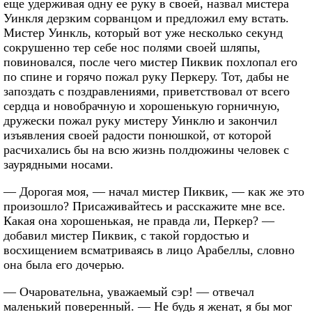
еще удерживая одну ее руку в своей, назвал мистера
Уинкля дерзким сорванцом и предложил ему встать.
Мистер Уинкль, который вот уже несколько секунд
сокрушенно тер себе нос полями своей шляпы,
повиновался, после чего мистер Пиквик похлопал его
по спине и горячо пожал руку Перкеру. Тот, дабы не
запоздать с поздравлениями, приветствовал от всего
сердца и новобрачную и хорошенькую горничную,
дружески пожал руку мистеру Уинклю и закончил
изъявления своей радости понюшкой, от которой
расчихались бы на всю жизнь полдюжины человек с
заурядными носами.
— Дорогая моя, — начал мистер Пиквик, — как же это
произошло? Присаживайтесь и расскажите мне все.
Какая она хорошенькая, не правда ли, Перкер? —
добавил мистер Пиквик, с такой гордостью и
восхищением всматриваясь в лицо Арабеллы, словно
она была его дочерью.
— Очаровательна, уважаемый сэр! — отвечал
маленький поверенный. — Не будь я женат, я бы мог