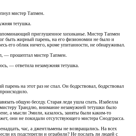
пнул мистер Тапмен.
ужняя тетушка.
, напоминающий приглушенное хихиканье. Мистер Тапмен
 мог быть жирный парень, на его физиономии не было и
весь его облик ничего, кроме упитанности, не обнаруживал.
л, — прошептал мистер Тапмен.
юсь, — ответила незамужняя тетушка.
парень на этот раз не спал. Он бодрствовал, бодрствовал
 происходило.
авязать общую беседу. Старая леди ушла спать. Изабелла
я мистеру Трандлю, внимание незамужней тетушки было
ене, а мысли Эмили, казалось, заняты были каким-то
жет, они не покидали отсутствующего мистера Снодграсса.
енадцать, час, а джентльмены не возвращались. На всех
 если их подстерегли и ограбили? Не послать ли людей с