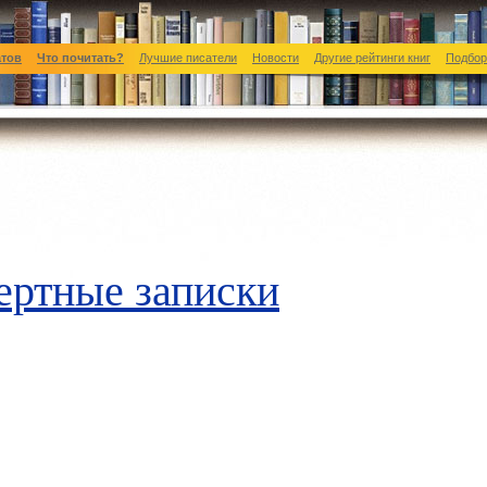
атов
Что почитать?
Лучшие писатели
Новости
Другие рейтинги книг
Подбор
ертные записки