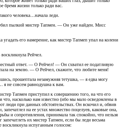
, которое живет только ради ваших глаз, дышит только
ое бремя жизни только ради вас.
акого человека…начала леди.
ебил пылкий мистер Тапмен. — Он уже найден. Мисс
а угадать его намерение, как мистер Тапмеп упал на колени
 воскликнула Рейчел.
естный ответ. — О Рейчел! — Он схватил ее податливую
упала на землю. — О Рейчел, скажите, что любите меня!
ись, прошептала незамужняя тетушка, — я едва могу
 я не совсем равнодушна к вам.
истер Тапмен приступил к совершению того, на что его
и что, насколько нам известно (ибо мы мало осведомлены в
лают люди при данных обстоятельствах. Он вскочил и, обвив
 запечатлел на ее устах множество поцелуев, каковые она,
ьбы и сопротивления, принимала так спокойно, что нельзя
г запечатлеть их мистер Тапмен, если бы леди весьма
не воскликнула испуганным голосом: