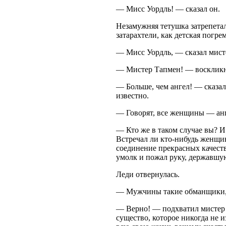
— Мисс Уордль! — сказал он.
Незамужняя тетушка затрепетал
затарахтели, как детская погре
— Мисс Уордль, — сказал мист
— Мистер Тапмен! — воскликнул
— Больше, чем ангел! — сказа
известно.
— Говорят, все женщины — анг
— Кто же в таком случае вы? И
Встречал ли кто-нибудь женщин
соединение прекрасных качест
умолк и пожал руку, державшу
Леди отвернулась.
— Мужчины такие обманщики, 
— Верно! — подхватил мистер Т
существо, которое никогда не 