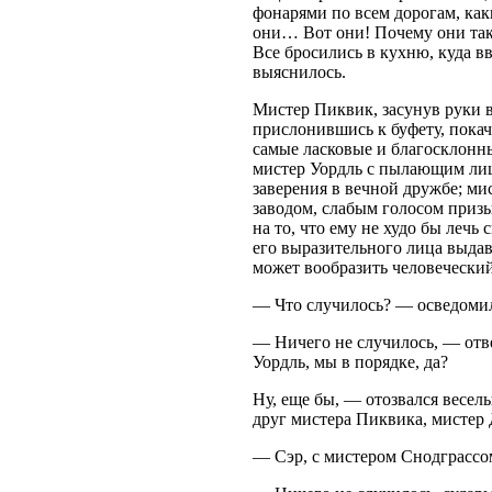
фонарями по всем дорогам, как
они… Вот они! Почему они так 
Все бросились в кухню, куда в
выяснилось.
Мистер Пиквик, засунув руки в
прислонившись к буфету, покач
самые ласковые и благосклонн
мистер Уордль с пылающим ли
заверения в вечной дружбе; ми
заводом, слабым голосом призы
на то, что ему не худо бы лечь 
его выразительного лица выда
может вообразить человеческий
— Что случилось? — осведомил
— Ничего не случилось, — от
Уордль, мы в порядке, да?
Ну, еще бы, — отозвался весе
друг мистера Пиквика, мистер
— Сэр, с мистером Снодграссо