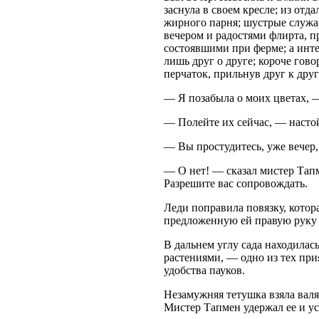
заснула в своем кресле; из от
жирного парня; шустрые служа
вечером и радостями флирта, п
состоявшими при ферме; а инте
лишь друг о друге; короче гов
перчаток, прильнув друг к друг
— Я позабыла о моих цветах, —
— Полейте их сейчас, — насто
— Вы простудитесь, уже вечер
— О нет! — сказал мистер Тапм
Разрешите вас сопровождать.
Леди поправила повязку, котор
предложенную ей правую руку и
В дальнем углу сада находила
растениями, — одно из тех пр
удобства пауков.
Незамужняя тетушка взяла валя
Мистер Тапмен удержал ее и ус