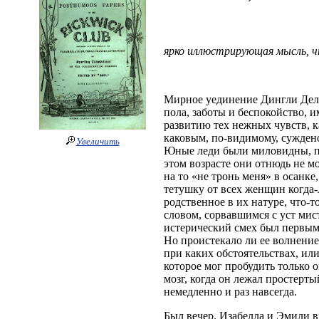
ярко иллюстрирующая мысль, ч
Мирное уединение Дингли Делл
пола, заботы и беспокойство, 
развитию тех нежных чувств, к
каковым, по-видимому, суждено
Увеличить
Юные леди были миловидны, пр
этом возрасте они отнюдь не мо
на тo «не тронь меня» в осанк
тетушку от всех женщин когда
родственное в их натуре, что-
словом, сорвавшимся с уст мист
истерический смех был первым 
Но проистекало ли ее волнени
при каких обстоятельствах, ил
которое мог пробудить только 
мозг, когда он лежал простерт
немедленно и раз навсегда.
Был вечер. Изабелла и Эмили в