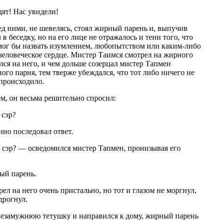
ят! Нас увидели!
д ними, не шевелясь, стоял жирный парень и, выпучив
в беседку, но на его лице не отражалось и тени того, что
ог бы назвать изумлением, любопытством или каким-либо
еловеческое сердце. Мистер Таимся смотрел на жирного
лся на него, и чем дольше созерцал мистер Тапмен
о парня, тем тверже убеждался, что тот либо ничего не
 происходило.
м, он весьма решительно спросил:
 сэр?
но последовал ответ.
 сэр? — осведомился мистер Тапмен, пронизывая его
ый парень.
ел на него очень пристально, но тот и глазом не моргнул,
дрогнул.
незамужнюю тетушку и направился к дому, жирный парень