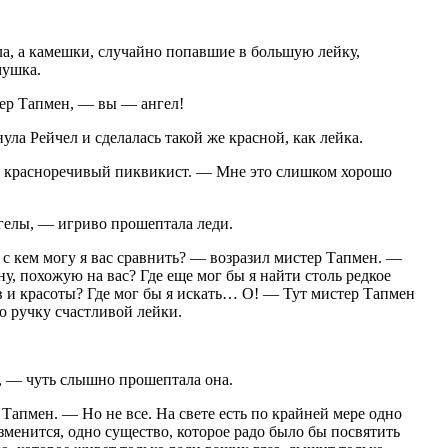
а, а камешки, случайно попавшие в большую лейку,
мушка.
ер Тапмен, — вы — ангел!
а Рейчел и сделалась такой же красной, как лейка.
л красноречивый пиквикист. — Мне это слишком хорошо
елы, — игриво прошептала леди.
 с кем могу я вас сравнить? — возразил мистер Тапмен. —
у, похожую на вас? Где еще мог бы я найти столь редкое
в и красоты? Где мог бы я искать… О! — Тут мистер Тапмен
ю ручку счастливой лейки.
— чуть слышно прошептала она.
апмен. — Но не все. На свете есть по крайней мере одно
изменится, одно существо, которое радо было бы посвятить