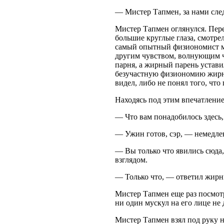
— Мистер Тапмен, за нами след
Мистер Тапмен оглянулся. Пере
большие круглые глаза, смотрел 
самый опытный физиономист м
другим чувством, волнующим ч
парня, а жирный парень устави
безучастную физиономию жирног
видел, либо не понял того, что
Находясь под этим впечатление
— Что вам понадобилось здесь,
— Ужин готов, сэр, — немедлен
— Вы только что явились сюда,
взглядом.
— Только что, — ответил жирн
Мистер Тапмен еще раз посмотр
ни один мускул на его лице не 
Мистер Тапмен взял под руку 