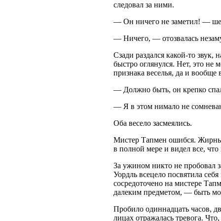
следовал за ними.
— Он ничего не заметил! — ше
— Ничего, — отозвалась незам
Сзади раздался какой-то звук
быстро оглянулся. Нет, это не
признака веселья, да и вообще 
— Должно быть, он крепко спа
— Я в этом нимало не сомнева
Оба весело засмеялись.
Мистер Тапмен ошибся. Жирный 
в полной мере и видел все, что
За ужином никто не пробовал з
Уордль всецело посвятила себ
сосредоточено на мистере Тапм
далеким предметом, — быть мо
Пробило одиннадцать часов, дв
лицах отражалась тревога. Что,