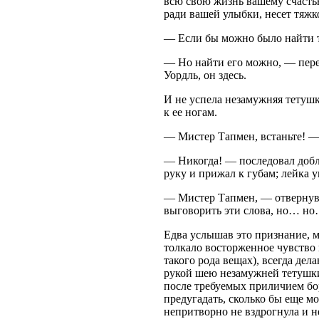
всю свою жизнь вашему счастью
ради вашей улыбки, несет тяжк
— Если бы можно было найти т
— Но найти его можно, — пер
Уордль, он здесь.
И не успела незамужняя тетушк
к ее ногам.
— Мистер Тапмен, встаньте! —
— Никогда! — последовал добл
руку и прижал к губам; лейка 
— Мистер Тапмен, — отвернувш
выговорить эти слова, но… но…
Едва услышав это признание, м
толкало восторженное чувство 
такого рода вещах), всегда де
рукой шею незамужней тетушки,
после требуемых приличием бор
предугадать, сколько бы еще мо
непритворно не вздрогнула и 