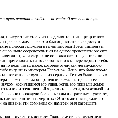
то путь истинной любви — не гладкий рельсовый путь
а, присутствие стольких представительниц прекрасного
ими проявляемое, — все это благоприятствовало росту и
акие природа заложила в груди мистера Треси Тапмена и
 было ныне сосредоточиться на одном прелестном объекте.
иветливы, характер их не оставлял желать лучшего, но в
гли претендовать на то достоинство в манере держать себя,
е, на то величие во взоре, которые отличали незамужнюю
-либо виденных мистером Тапменом. Ясно, что было что-то
то таинственно созвучное в их сердцах. Ее имя было первым
ера Тапмена, когда он, раненый, лежал на траве; и ее
звуком, коснувшимся его ушей, когда его привели домой.
е из милой и женственной чувствительности, неугасимой ни
и было оно порождено более пылким и страстным чувством,
он, единственный из смертных? Эти сомнения терзали его
ый на диване; эти сомнения он намерен был разрешить
ышли погулять с мистером Трандлем; старая глухая леди