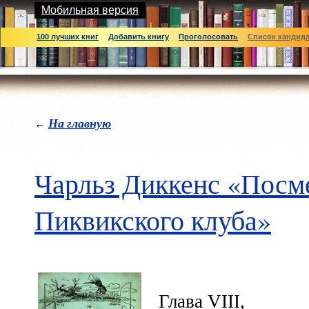
Мобильная версия
100 лучших книг
Добавить книгу
Проголосовать
Список кандид
На главную
←
Чарльз Диккенс «Посм
Пиквикского клуба»
Глава VIII,