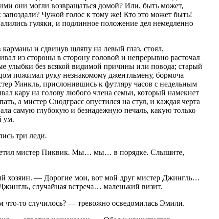
ими они могли возвращаться домой? Или, быть может,
запоздали? Чужой голос к тому же! Кто это может быть!
валились гуляки, и подлинное положение дел немедленно
 карманы и сдвинув шляпу на левый глаз, стоял,
ивал из стороны в сторону головой и непрерывно расточал
ые улыбки без всякой видимой причины или повода; старый
цом пожимал руку незнакомому джентльмену, бормоча
стер Уинкль, прислонившись к футляру часов с недельным
вал кару на голову любого члена семьи, который намекнет
спать, а мистер Снодграсс опустился на стул, и каждая черта
вала самую глубокую и безнадежную печаль, какую только
 ум.
ись три леди.
ветил мистер Пиквик. Мы… мы… в порядке. Слышите,
лый хозяин. — Дорогие мои, вот мой друг мистер Джингль…
 Джингль, случайная встреча… маленький визит.
м что-то случилось? — тревожно осведомилась Эмили.