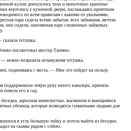
даленной кухни доносилось тихо и монотонно храпенье
нки вертелись у кухонной двери, наслаждаясь приятным
роводимого по всем правилам с какими-то увальнями,
ресная пара сидела всеми забытая, всех забывшая, мечтая
оря, они сидели, напоминая пару сложенных лайковых
у.
 сказала тетушка.
йчиво посоветовал мистер Тапмен.
, — нежно возразила незамужняя тетушка.
ен, поднимаясь с места. — Мне это пойдет на пользу.
ая поддерживала левую руку юного кавалера, приняла
 повела его в сад.
сь беседка, заросшая жимолостью, жасмином и вьющимися
иятных убежищ, которые возводятся гуманными людьми для
вшуюся в углу большую лейку и хотела выйти из беседки.
адил на скамье рядом с собою.