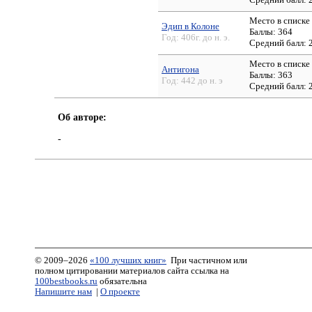
Место в списке
Эдип в Колоне
Баллы: 364
Год:
406г. до н. э.
Средний балл:
Место в списке
Антигона
Баллы: 363
Год:
442 до н. э
Средний балл:
Об авторе:
-
© 2009–2026
«100 лучших книг»
При частичном или
полном цитировании материалов сайта ссылка на
100bestbooks.ru
обязательна
Напишите нам
|
О проекте