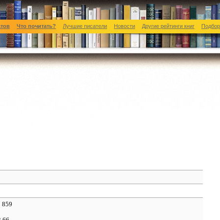
атов
Что почитать?
Лучшие писатели
Новости
Другие рейтинги книг
Подбор
: 859
2.66