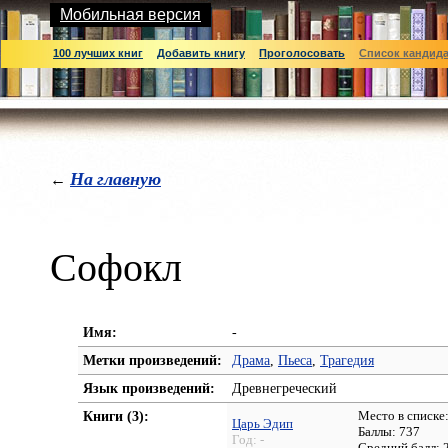
Мобильная версия
100 лучших книг
Добавить книгу
Проголосовать
Список кандид
На главную
←
Софокл
Имя:
-
Метки произведений:
Драма
,
Пьеса
,
Трагедия
Язык произведений:
Древнегреческий
Книги (3):
Место в списке
Царь Эдип
Баллы: 737
Год:
-
Средний балл: