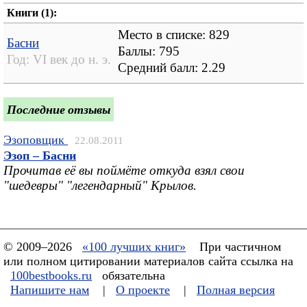
Книги (1):
Место в списке: 829
Басни
Баллы: 795
Год:
VI век до н. э.
Средний балл:
2.29
Последние отзывы
Эзоповщик
22.08.2011
Эзоп – Басни
Прочитав её вы поймёте откуда взял свои
"шедевры" "легендарный" Крылов.
© 2009–2026
«100 лучших книг»
При частичном
или полном цитировании материалов сайта ссылка на
100bestbooks.ru
обязательна
Напишите нам
|
О проекте
|
Полная версия