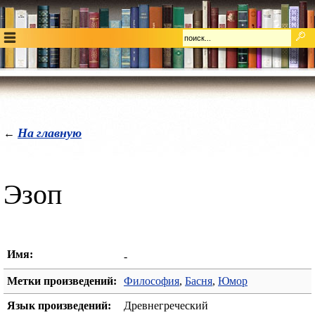
На главную
←
Эзоп
Имя:
-
Метки произведений:
Философия
,
Басня
,
Юмор
Язык произведений:
Древнегреческий