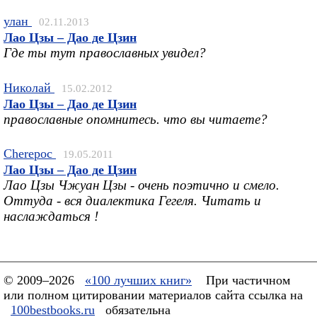
улан
02.11.2013
Лао Цзы – Дао де Цзин
Где ты тут православных увидел?
Николай
15.02.2012
Лао Цзы – Дао де Цзин
православные опомнитесь. что вы читаете?
Cherepoc
19.05.2011
Лао Цзы – Дао де Цзин
Лао Цзы Чжуан Цзы - очень поэтично и смело.
Оттуда - вся диалектика Гегеля. Читать и
наслаждаться !
© 2009–2026
«100 лучших книг»
При частичном
или полном цитировании материалов сайта ссылка на
100bestbooks.ru
обязательна