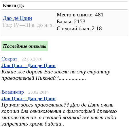
Книги (1):
Место в списке: 481
Дао де Цзин
Баллы: 2153
Год:
IV—III в. до н. э.
Средний балл:
2.18
Последние отзывы
Сократ
22.03.2016
Лао Цзы – Дао де Цзин
Какие же дороги Вас завели на эту страницу
православный Николай?...................
Владимир
23.02.2014
Лао Цзы – Дао де Цзин
Причем здесь православие?? Дао де Цзин очень
хороша для ознакомления с философией древнего
мировоззрения..а с вашей логикой все книги надо
запретить кроме библии..