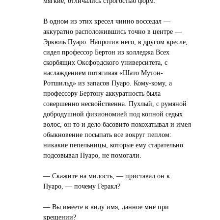
мягкие, отличались строгостью форм.
В одном из этих кресел чинно восседал —
аккуратно расположившись точно в центре —
Эркюль Пуаро. Напротив него, в другом кресле,
сидел профессор Бертон из колледжа Всех
скорбящих Оксфордского университета, с
наслаждением потягивая «Шато Мутон-
Ротшильд» из запасов Пуаро. Кому-кому, а
профессору Бертону аккуратность была
совершенно несвойственна. Пухлый, с румяной
добродушной физиономией под копной седых
волос, он то и дело басовито похохатывал и имел
обыкновение посыпать все вокруг пеплом:
никакие пепельницы, которые ему старательно
подсовывал Пуаро, не помогали.
— Скажите на милость, — приставал он к
Пуаро, — почему Геракл?
— Вы имеете в виду имя, данное мне при
крещении?