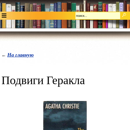
На главную
←
Подвиги Геракла