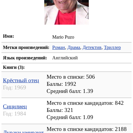
Имя:
Mario Puzo
Метки произведений:
Роман
,
Драма
,
Детектив
,
Триллер
Язык произведений:
Английский
Книги (3):
Место в списке: 506
Крёстный отец
Баллы: 1992
Год:
1969
Средний балл:
1.39
Место в списке кандидатов: 842
Сицилиец
Баллы: 321
Год:
1984
Средний балл:
1.09
Место в списке кандидатов: 2188
Дураки умирают