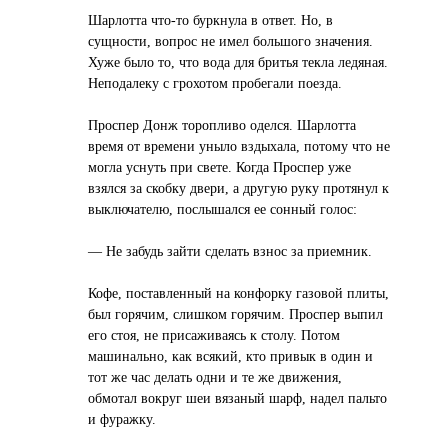
Шарлотта что-то буркнула в ответ. Но, в
сущности, вопрос не имел большого значения.
Хуже было то, что вода для бритья текла ледяная.
Неподалеку с грохотом пробегали поезда.
Проспер Донж торопливо оделся. Шарлотта
время от времени уныло вздыхала, потому что не
могла уснуть при свете. Когда Проспер уже
взялся за скобку двери, а другую руку протянул к
выключателю, послышался ее сонный голос:
— Не забудь зайти сделать взнос за приемник.
Кофе, поставленный на конфорку газовой плиты,
был горячим, слишком горячим. Проспер выпил
его стоя, не присаживаясь к столу. Потом
машинально, как всякий, кто привык в один и
тот же час делать одни и те же движения,
обмотал вокруг шеи вязаный шарф, надел пальто
и фуражку.