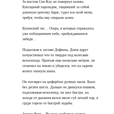
За мостом Сен-Клу он повернул налево.
Буксирный пароходик, тащивший за собой
длинную цепочку барж, гудел изо всей мочи,
требуя, чтобы ему открыли шлюз.
Булонский лес… Озера, в которых отражалось
уже побледневшее небо, пробуждавшиеся
лебеди…
Подъезжая к заставе Дофины, Донж вдруг
почувствовал что-то твердое под колесами
велосипеда. Проехав еще несколько метров, он
соскочил на землю и убедился, что на заднем
колесе лопнула шина.
Он поглядел на циферблат ручных часов. Было
без десяти шесть. Дальше он двинулся пешком,
подталкивая велосипед; он шел быстро, на
холоде от дыхания вился около губ легкий пар, в
груди горело от быстрой ходьбы.
Авеню Фош… Во всех особняках ставни