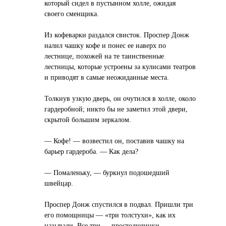
который сидел в пустынном холле, ожидая
своего сменщика.
Из кофеварки раздался свисток. Проспер Донж
налил чашку кофе и понес ее наверх по
лестнице, похожей на те таинственные
лестницы, которые устроены за кулисами театров
и приводят в самые неожиданные места.
Толкнув узкую дверь, он очутился в холле, около
гардеробной; никто бы не заметил этой двери,
скрытой большим зеркалом.
— Кофе! — возвестил он, поставив чашку на
барьер гардероба. — Как дела?
— Помаленьку, — буркнул подошедший
швейцар.
Проспер Донж спустился в подвал. Пришли три
его помощницы — «три толстухи», как их
называли. Все три — простолюдинки,