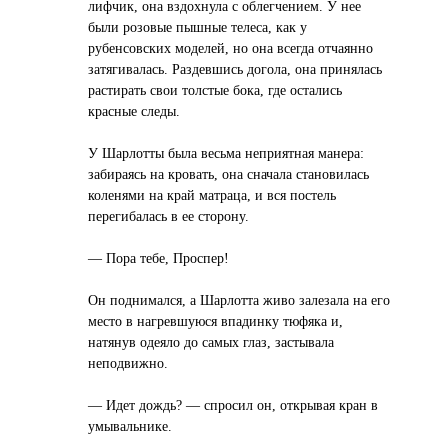
лифчик, она вздохнула с облегчением. У нее
были розовые пышные телеса, как у
рубенсовских моделей, но она всегда отчаянно
затягивалась. Раздевшись догола, она принялась
растирать свои толстые бока, где остались
красные следы.
У Шарлотты была весьма неприятная манера:
забираясь на кровать, она сначала становилась
коленями на край матраца, и вся постель
перегибалась в ее сторону.
— Пора тебе, Проспер!
Он поднимался, а Шарлотта живо залезала на его
место в нагревшуюся впадинку тюфяка и,
натянув одеяло до самых глаз, застывала
неподвижно.
— Идет дождь? — спросил он, открывая кран в
умывальнике.