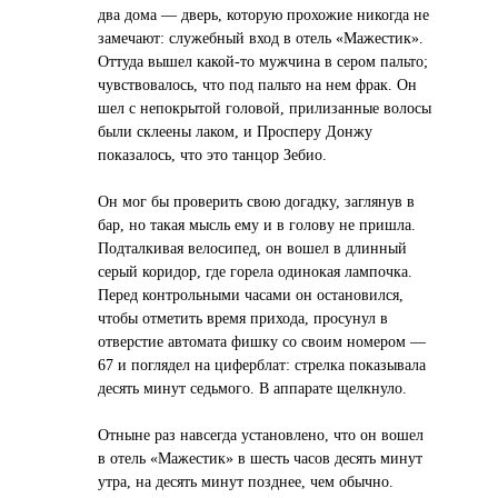
два дома — дверь, которую прохожие никогда не
замечают: служебный вход в отель «Мажестик».
Оттуда вышел какой-то мужчина в сером пальто;
чувствовалось, что под пальто на нем фрак. Он
шел с непокрытой головой, прилизанные волосы
были склеены лаком, и Просперу Донжу
показалось, что это танцор Зебио.
Он мог бы проверить свою догадку, заглянув в
бар, но такая мысль ему и в голову не пришла.
Подталкивая велосипед, он вошел в длинный
серый коридор, где горела одинокая лампочка.
Перед контрольными часами он остановился,
чтобы отметить время прихода, просунул в
отверстие автомата фишку со своим номером —
67 и поглядел на циферблат: стрелка показывала
десять минут седьмого. В аппарате щелкнуло.
Отныне раз навсегда установлено, что он вошел
в отель «Мажестик» в шесть часов десять минут
утра, на десять минут позднее, чем обычно.