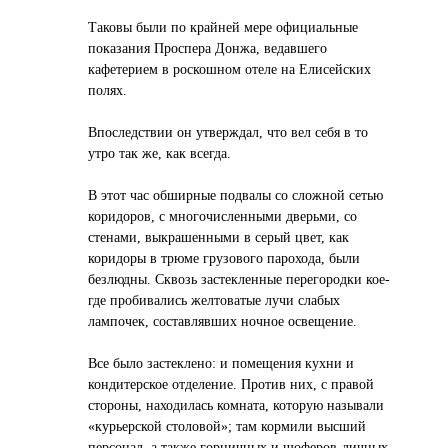
Таковы были по крайней мере официальные
показания Проспера Донжа, ведавшего
кафетерием в роскошном отеле на Елисейских
полях.
Впоследствии он утверждал, что вел себя в то
утро так же, как всегда.
В этот час обширные подвалы со сложной сетью
коридоров, с многочисленными дверьми, со
стенами, выкрашенными в серый цвет, как
коридоры в трюме грузового парохода, были
безлюдны. Сквозь застекленные перегородки кое-
где пробивались желтоватые лучи слабых
лампочек, составлявших ночное освещение.
Все было застеклено: и помещения кухни и
кондитерское отделение. Против них, с правой
стороны, находилась комната, которую называли
«курьерской столовой»; там кормили высший
персонал, а также горничных и шоферов-личных