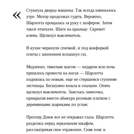
«
Стукнула дверца машины. Так всегда начиналось
утро. Мотор продолжал гудеть. Вероятно,
Шарлотта прощалась за руку с шофером. Затем
такси отъехало. Шаги на крыльце. Скрежет
ключа. Щелкнул выключатель.
В кухне чиркнули спичкой, и под конфоркой
плиты с шипением вспыхнул газ.
Медленно, тяжелым шагом — недаром всю ночь
пришлось провести на ногах — Шарлотта
поднялась по новым, еще не стершимся ступеням
лестницы. Бесшумно вошла в спальню. Опять
щелкнул выключатель. Зажглась лампочка,
прикрытая вместо абажура розовым платком с
деревянными шариками по углам.
Проспер Донж все не открывал глаза. Шарлотта
разделась перед зеркальным шкафом,
расссматривая свое отражение. Сняв пояс и