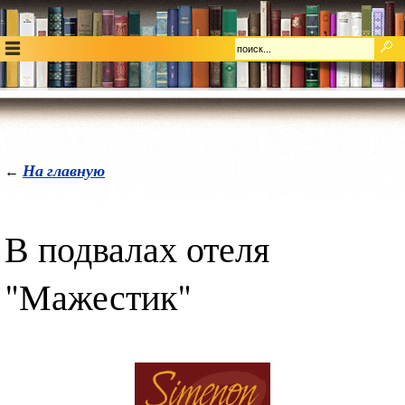
На главную
←
В подвалах отеля
"Мажестик"