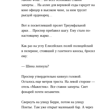
заперты… На аллее для верховой езды гарцует на
коне офицер в высоком чине, за ним трусит
рысцой ординарец…
Вот и посветлевший пролет Триумфальной
арки… Проспер прибавил шагу. Ему стало по-
настоящему жарко…
Как раз на углу Елисейских полей полицейский
в пелерине, стоявший у газетного киоска, бросил
ему:
— Шина лопнула?
Проспер утвердительно кивнул головой.
Осталось еще метров триста. На левой стороне —
отель «Мажестик». Все ставни заперты. Свет
фонарей почти незаметен.
Свернуть на улицу Берри, потом на улицу
Понтье. Там уже открыт маленький бар. А через