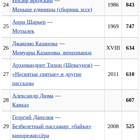
Иосиф Бродский
—
24
1986
843
Меньше единицы (сборник эссе)
Анри Шарьер
—
25
1969
747
Мотылек
Джакомо Казанова
—
26
XVIII
634
Мемуары Казановы, венецианца
Архимандрит Тихон (Шевкунов)
—
27
«Несвятые святые» и другие
2011
610
рассказы
Александр Дюма
—
28
607
Кавказ
Георгий Данелия
—
29
Безбилетный пассажир: «байки»
2008
525
кинорежиссёра