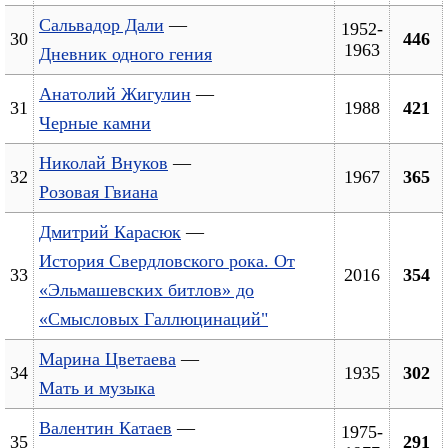
Сальвадор Дали
—
1952-
30
446
1963
Дневник одного гения
Анатолий Жигулин
—
31
1988
421
Черные камни
Николай Внуков
—
32
1967
365
Розовая Гвиана
Дмитрий Карасюк
—
История Свердловского рока. От
33
2016
354
«Эльмашевских битлов» до
«Смысловых Галлюцинаций"
Марина Цветаева
—
34
1935
302
Мать и музыка
Валентин Катаев
—
1975-
35
291