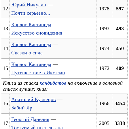
Юрий Никулин
—
12
1978
597
Почти серьезно...
Карлос Кастанеда
—
13
1993
493
Искусство сновидения
Карлос Кастанеда
—
14
1974
450
Сказки о силе
Карлос Кастанеда
—
15
1972
409
Путешествие в Икстлан
Книги из списка
кандидатов
на включение в основной
список лучших книг:
Анатолий Кузнецов
—
16
1966
3454
Бабий Яр
Георгий Данелия
—
17
2005
3338
Тостуемый пьет до дна