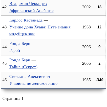
Владимир Чекмарев
—
42
2002
18
Африканский Анабазис
Карлос Кастанеда
—
43
Учение дона Хуана: Путь знания
1968
12
индейцев яки
Ронда Берн
—
44
2006
9
Герой
Ронда Берн
—
45
2006
2
Тайна (Секрет)
Светлана Алексиевич
—
46
1985
-340
У войны не женское лицо
Страница 1