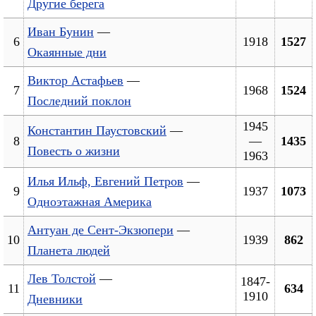
Другие берега
Иван Бунин
—
6
1918
1527
Окаянные дни
Виктор Астафьев
—
7
1968
1524
Последний поклон
1945
Константин Паустовский
—
8
—
1435
Повесть о жизни
1963
Илья Ильф, Евгений Петров
—
9
1937
1073
Одноэтажная Америка
Антуан де Сент-Экзюпери
—
10
1939
862
Планета людей
Лев Толстой
—
1847-
11
634
1910
Дневники