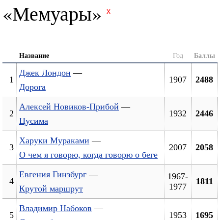
«Мемуары»
x
Название
Год
Баллы
Джек Лондон
—
1
1907
2488
Дорога
Алексей Новиков-Прибой
—
2
1932
2446
Цусима
Харуки Мураками
—
3
2007
2058
О чем я говорю, когда говорю о беге
Евгения Гинзбург
—
1967-
4
1811
1977
Крутой маршрут
Владимир Набоков
—
5
1953
1695