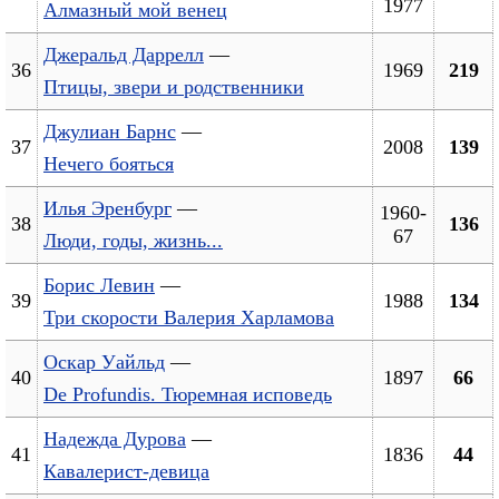
1977
Алмазный мой венец
Джеральд Даррелл
—
36
1969
219
Птицы, звери и родственники
Джулиан Барнс
—
37
2008
139
Нечего бояться
Илья Эренбург
—
1960-
38
136
67
Люди, годы, жизнь...
Борис Левин
—
39
1988
134
Три скорости Валерия Харламова
Оскар Уайльд
—
40
1897
66
De Profundis. Тюремная исповедь
Надежда Дурова
—
41
1836
44
Кавалерист-девица